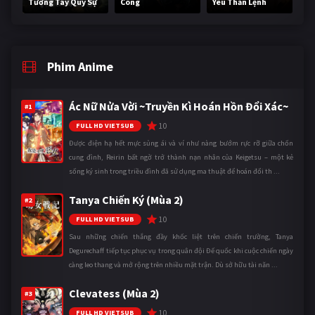
Tương Tây Quỷ Sự
Công
Yêu Thần Lệnh
Phim Anime
Ác Nữ Nửa Vời ~Truyền Kì Hoán Hồn Đổi Xác~
#1
10
FULL HD VIETSUB
Được điện hạ hết mực sủng ái và ví như nàng bướm rực rỡ giữa chốn
cung đình, Reirin bất ngờ trở thành nạn nhân của Keigetsu – một kẻ
sống ký sinh trong triều đình đã sử dụng ma thuật để hoán đổi th ...
Tanya Chiến Ký (Mùa 2)
#2
10
FULL HD VIETSUB
Sau những chiến thắng đầy khốc liệt trên chiến trường, Tanya
Degurechaff tiếp tục phục vụ trong quân đội Đế quốc khi cuộc chiến ngày
càng leo thang và mở rộng trên nhiều mặt trận. Dù sở hữu tài năn ...
Clevatess (Mùa 2)
#3
10
FULL HD VIETSUB