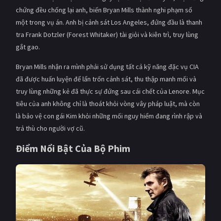
chứng đều chống lại anh, biến Bryan Mills thành nghi phạm số
một trong vụ án. Anh bị cảnh sát Los Angeles, đứng đầu là thanh
tra Frank Dotzler (Forest Whitaker) tài giỏi và kiên trì, truy lùng
gắt gao.
Bryan Mills nhận ra mình phải sử dụng tất cả kỹ năng đặc vụ CIA
đã được huấn luyện để lẩn trốn cảnh sát, thu thập manh mối và
truy lùng những kẻ đã thực sự đứng sau cái chết của Lenore. Mục
tiêu của anh không chỉ là thoát khỏi vòng vây pháp luật, mà còn
là bảo vệ con gái Kim khỏi những mối nguy hiểm đang rình rập và
trả thù cho người vợ cũ.
Điểm Nổi Bật Của Bộ Phim