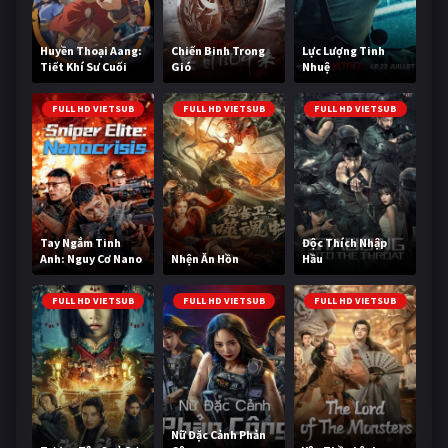
Huyền Thoại Aang:
Chiến Binh Trong
Lực Lượng Tinh
Tiết Khí Sư Cuối
Gió
Nhuệ
Cùng
FULL HD VIETSUB
FULL HD VIETSUB
FULL HD VIETSUB
Tay Ngắm Tinh
Độc Thích Nhập
Anh: Nguy Cơ Nano
Nhện Ăn Hồn
Hầu
FULL HD VIETSUB
FULL HD VIETSUB
FULL HD VIETSUB
Nữ Đặc Cảnh Phản