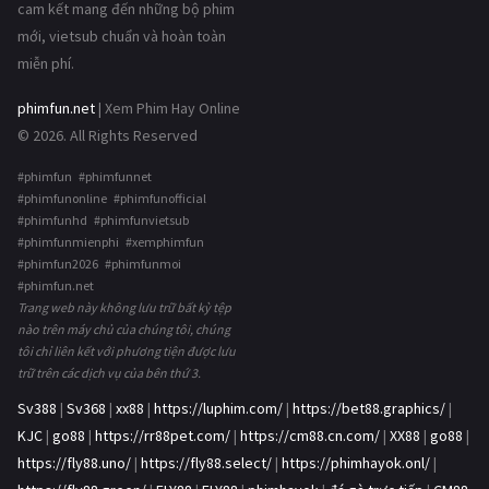
cam kết mang đến những bộ phim
mới, vietsub chuẩn và hoàn toàn
miễn phí.
phimfun.net
| Xem Phim Hay Online
© 2026. All Rights Reserved
#phimfun #phimfunnet
#phimfunonline #phimfunofficial
#phimfunhd #phimfunvietsub
#phimfunmienphi #xemphimfun
#phimfun2026 #phimfunmoi
#phimfun.net
Trang web này không lưu trữ bất kỳ tệp
nào trên máy chủ của chúng tôi, chúng
tôi chỉ liên kết với phương tiện được lưu
trữ trên các dịch vụ của bên thứ 3.
Sv388
|
Sv368
|
xx88
|
https://luphim.com/
|
https://bet88.graphics/
|
KJC
|
go88
|
https://rr88pet.com/
|
https://cm88.cn.com/
|
XX88
|
go88
|
https://fly88.uno/
|
https://fly88.select/
|
https://phimhayok.onl/
|