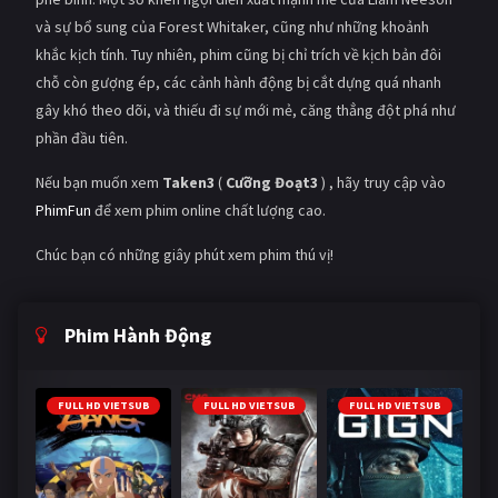
và sự bổ sung của Forest Whitaker, cũng như những khoảnh
khắc kịch tính. Tuy nhiên, phim cũng bị chỉ trích về kịch bản đôi
chỗ còn gượng ép, các cảnh hành động bị cắt dựng quá nhanh
gây khó theo dõi, và thiếu đi sự mới mẻ, căng thẳng đột phá như
phần đầu tiên.
Nếu bạn muốn xem
Taken3
(
Cưỡng Đoạt3
) , hãy truy cập vào
PhimFun
để xem phim online chất lượng cao.
Chúc bạn có những giây phút xem phim thú vị!
Phim Hành Động
FULL HD VIETSUB
FULL HD VIETSUB
FULL HD VIETSUB