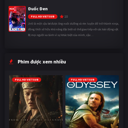
Đuốc Đen
#10
10
FULL HD VIETSUB
Jirô là một cậu bé được ông nuôi dưỡng và rèn luyện để trở thành ninja,
đồng thời sở hữu khả năng đặc biệt có thể giao tiếp với các loài động vật.
Bị mọi người xa lánh vì sự khác biệt của mình, cậu ...
Phim được xem nhiều
FULL HD VIETSUB
FULL HD VIETSUB