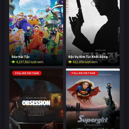
Đảo Hải Tặc
Đặc Vụ Kim Tái Khởi Động
4,237,822 lượt xem
612,056 lượt xem
FULL HD VIETSUB
FULL HD VIETSUB