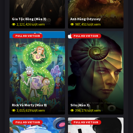
Gia Tộc Rồng (Mùa 3)
Anh Hùng Odyssey
2,121,426 lượt xem
987,451 lượt xem
FULL HD VIETSUB
FULL HD VIETSUB
Rick Và Morty (Mùa 9)
Silo (Mùa 3)
3,015,619 lượt xem
398,176 lượt xem
FULL HD VIETSUB
FULL HD VIETSUB