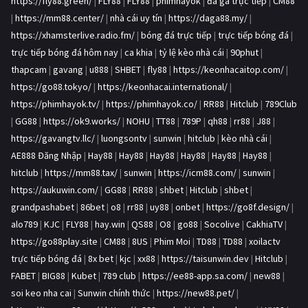
https://fly88.green/
|
FLY88
|
FLY88
|
phimhayok
|
đá gà trực tiếp
|
CM88
|
https://mm88.center/
|
nhà cái uy tín
|
https://daga88.my/
|
https://xhamsterlive.radio.fm/
|
bóng đá trực tiếp
|
trực tiếp bóng đá
|
trực tiếp bóng đá hôm nay
|
ca khia
|
tỷ lệ kèo nhà cái
|
90phut
|
thapcam
|
gavang
|
u888
|
SHBET
|
fly88
|
https://keonhacaitop.com/
|
https://go88.tokyo/
|
https://keonhacai.international/
|
https://phimhayok.tv/
|
https://phimhayok.co/
|
RR88
|
Hitclub
|
789Club
|
GG88
|
https://ok9.works/
|
NOHU
|
TT88
|
789P
|
qh88
|
rr88
|
J88
|
https://gavangtv.llc/
|
luongsontv
|
sunwin
|
hitclub
|
kèo nhà cái
|
AE888 Đăng Nhập
|
Hay88
|
Hay88
|
Hay88
|
Hay88
|
Hay88
|
Hay88
|
hitclub
|
https://mm88.tax/
|
sunwin
|
https://icm88.com/
|
sunwin
|
https://aukuwin.com/
|
GG88
|
RR88
|
shbet
|
Hitclub
|
shbet
|
grandpashabet
|
86bet
|
o8
|
rr88
|
uy88
|
onbet
|
https://go8f.design/
|
alo789
|
KJC
|
FLY88
|
hay.win
|
QS88
|
O8
|
go88
|
Socolive
|
CakhiaTV
|
https://go88play.site
|
CM88
|
8US
|
Phim Moi
|
TD88
|
TD88
|
xoilactv
trực tiếp bóng đá
|
8x bet
|
kjc
|
xx88
|
https://taisunwin.dev
|
Hitclub
|
FABET
|
BIG88
|
Kubet
|
789 club
|
https://ee88-app.sa.com/
|
new88
|
soi keo nha cai
|
Sunwin chính thức
|
https://new88.pet/
|