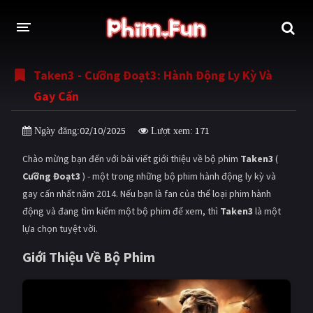
Taken3 - Cưỡng Đoạt3: Hành Động Ly Kỳ Và
THỂ LOẠI
Gay Cấn
Thần thoại - Cổ trang
Hành động
02/10/2025
171
Ngày đăng:
Lượt xem:
Tâm lý
Chiến tranh
Chào mừng bạn đến với bài viết giới thiệu về bộ phim
Taken3
(
Võ thuật - Kiếm hiệp
Nhạc kịch
Cưỡng Đoạt3
) - một trong những bộ phim hành động ly kỳ và
gay cấn nhất năm 2014. Nếu bạn là fan của thể loại phim hành
Kinh dị
Tội phạm - Hình sự
động và đang tìm kiếm một bộ phim để xem, thì
Taken3
là một
Phiêu lưu
Hài hước
lựa chọn tuyệt vời.
Viễn tưởng
Khoa học - Tài liệu
Giới Thiệu Về Bộ Phim
Hoạt hình
Thể thao
Tình cảm - Lãng mạn
Kỳ ảo