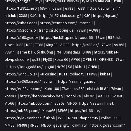
https://tongga88.my/
|
https://s666.works/
|
ty le keo nha cai
|
UY88
|
https://tt8811.net/
|
68win
|
68win
|
ea88
|
TG88
|
https://sunwin3.nl/
|
hitclub
|
XX88
|
KJC
|
https://b52-club.us.org/
|
KJC
|
https://kjc.ad/
|
https://kubet.eco/
|
https://xemtiso.com/
|
motchill
|
https://b52com.io
|
trang cá độ bóng đá
|
78win
|
AO88
|
https://c168.guide/
|
https://luck81.jp.net/
|
xoso66
|
78win
|
B52club
|
Xibet
|
lu88
|
K88
|
TT88
|
King88
|
AO88
|
https://rr88.cz/
|
78win
|
sv368
|
78win
|
game bài đổi thưởng
|
7M
|
Bongdalu
|
DH88
|
https://shbet-
okvip.uk.com/
|
qs88
|
Fly88
|
xoso 66
|
VIP66
|
OPEN88
|
OPEN88
|
78win
|
https://tongga88.us/
|
pg88
|
ric79
|
S8
|
8kbet
|
ON68
|
https://iwinclub.la/
|
Ku casino
|
Ku11
|
xoilac tv
|
Fun88
|
kubet
|
https://sv368.direct/
|
sunwin
|
https://zinmanga.net
|
https://ee88vie.com/
|
Kubet88
|
78win
|
sv368
|
nhà cái lô đề
|
78win
|
xoso66
|
https://keonhacai55.bet/
|
socolive
|
Alo789
|
Ae888
|
Sv368
|
Vip66
|
https://mb66p.com/
|
sv368
|
VIP66
|
https://78winnh.net/
|
https://mb66q.com/
|
Xoso66
|
MB66
|
https://mb66.life/
|
https://tylekeonhacai.futbol/
|
xx88
|
RR88
|
thapcamtv
|
xoilac
|
XX88
|
MM88
|
MM88
|
RR88
|
MB66
|
gavangtv
|
cakhiatv
|
https://go88fc.com/