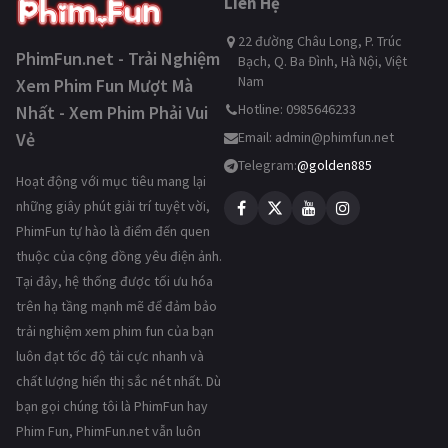
Liên Hệ
22 đường Châu Long, P. Trúc
PhimFun.net - Trải Nghiệm
Bạch, Q. Ba Đình, Hà Nội, Việt
Nam
Xem Phim Fun Mượt Mà
Hotline: 0985646233
Nhất - Xem Phim Phải Vui
Vẻ
Email:
admin@phimfun.net
Telegram:
@golden885
Hoạt động với mục tiêu mang lại
những giây phút giải trí tuyệt vời,
PhimFun tự hào là điểm đến quen
thuộc của cộng đồng yêu điện ảnh.
Tại đây, hệ thống được tối ưu hóa
trên hạ tầng mạnh mẽ để đảm bảo
trải nghiệm xem phim fun của bạn
luôn đạt tốc độ tải cực nhanh và
chất lượng hiển thị sắc nét nhất. Dù
bạn gọi chúng tôi là PhimFun hay
Phim Fun, PhimFun.net vẫn luôn