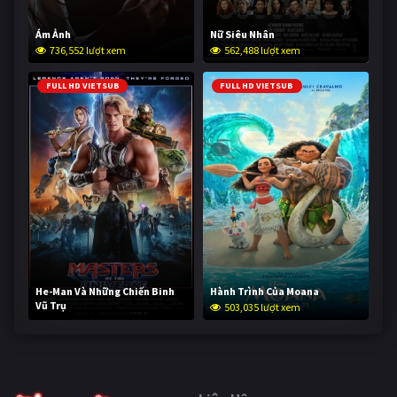
Ám Ảnh
Nữ Siêu Nhân
736,552 lượt xem
562,488 lượt xem
FULL HD VIETSUB
FULL HD VIETSUB
He-Man Và Những Chiến Binh
Hành Trình Của Moana
Vũ Trụ
503,035 lượt xem
253,081 lượt xem