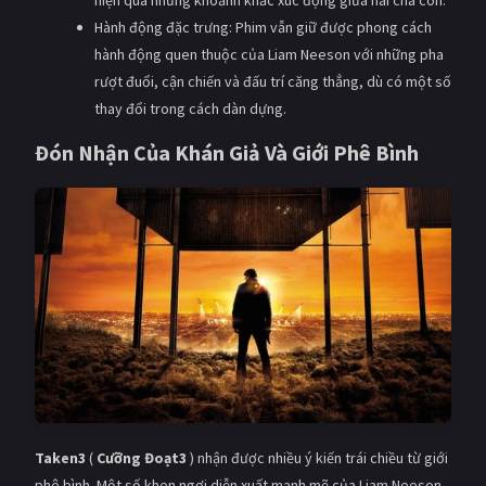
hiện qua những khoảnh khắc xúc động giữa hai cha con.
Hành động đặc trưng: Phim vẫn giữ được phong cách
hành động quen thuộc của Liam Neeson với những pha
rượt đuổi, cận chiến và đấu trí căng thẳng, dù có một số
thay đổi trong cách dàn dựng.
Đón Nhận Của Khán Giả Và Giới Phê Bình
Taken3
(
Cưỡng Đoạt3
) nhận được nhiều ý kiến trái chiều từ giới
phê bình. Một số khen ngợi diễn xuất mạnh mẽ của Liam Neeson