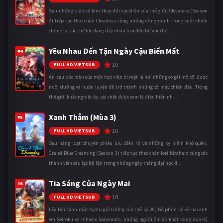
Sau những biến cố làm thay đổi cục diện của thế giới, Clevatess (Season
2) tiếp tục theo chân Clevatess cùng những đồng minh trong cuộc chiến
chống lại các thế lực đang đẩy nhân loại đến bờ vực diệ ...
Yêu Nhau Đến Tận Ngày Cậu Biến Mất
#4
10
FULL HD VIETSUB
Ẩn sau bức màn của một học viện bí mật là nơi những cô gái mồ côi được
nuôi dưỡng và huấn luyện để trở thành những cỗ máy chiến đấu. Trong
thế giới khắc nghiệt ấy, cái chết được xem là điều hiển nh ...
Xanh Thẳm (Mùa 3)
#5
10
FULL HD VIETSUB
Sau hàng loạt chuyến phiêu lưu điên rồ và những kỷ niệm khó quên,
Grand Blue Dreaming (Season 3) tiếp tục theo chân Iori Kitahara cùng các
thành viên câu lạc bộ lặn trong những ngày tháng đại học đ ...
Tia Sáng Của Ngày Mai
#6
10
FULL HD VIETSUB
Lấy bối cảnh một Kyoto giả tưởng của thế kỷ 20, bộ phim kể về hai anh
em Seiroku và Kihachi Sakamoto, những người ôm ấp khát vọng đưa Kỷ