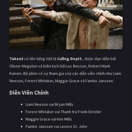
PHIM MỚI
PHIM BỘ
PHIM LẺ
PHIM CHIẾU RẠP
TUYỂN TẬP PHIM
Taken3
có tên tiếng Việt là
Cưỡng Đoạt3
, được đạo diễn bởi
BLOG
Olivier Megaton và biên kịch bởi Luc Besson, Robert Mark
Kamen. Bộ phim có sự tham gia của các diễn viên chính như Liam
Neeson, Forest Whitaker, Maggie Grace và Famke Janssen.
Diễn Viên Chính
Liam Neeson vai Bryan Mills
Forest Whitaker vai Thanh tra Frank Dotzler
Maggie Grace vai Kim Mills
Famke Janssen vai Lenore St. John