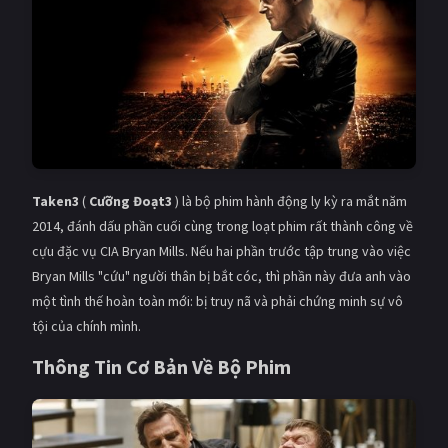
Giật gân
Gia đình
Bí ẩn
Lịch sử
Viễn Tây
Tiểu sử
GameShow
DramaTV
Taken3
(
Cưỡng Đoạt3
) là bộ phim hành động ly kỳ ra mắt năm
QUỐC GIA
2014, đánh dấu phần cuối cùng trong loạt phim rất thành công về
Âu - Mỹ
Trung Quốc - Hồng Kông
cựu đặc vụ CIA Bryan Mills. Nếu hai phần trước tập trung vào việc
Bryan Mills "cứu" người thân bị bắt cóc, thì phần này đưa anh vào
Hàn Quốc
Nhật Bản
một tình thế hoàn toàn mới: bị truy nã và phải chứng minh sự vô
tội của chính mình.
Ấn Độ
Việt Nam
Thông Tin Cơ Bản Về Bộ Phim
Tổng hợp
CẬP NHẬT