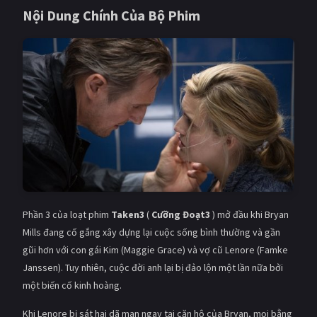
Nội Dung Chính Của Bộ Phim
Phần 3 của loạt phim
Taken3
(
Cưỡng Đoạt3
) mở đầu khi Bryan
Mills đang cố gắng xây dựng lại cuộc sống bình thường và gần
gũi hơn với con gái Kim (Maggie Grace) và vợ cũ Lenore (Famke
Janssen). Tuy nhiên, cuộc đời anh lại bị đảo lộn một lần nữa bởi
một biến cố kinh hoàng.
Khi Lenore bị sát hại dã man ngay tại căn hộ của Bryan, mọi bằng