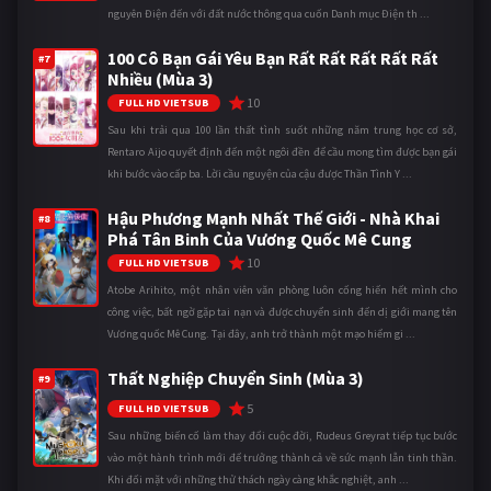
nguyên Điện đến với đất nước thông qua cuốn Danh mục Điện th ...
100 Cô Bạn Gái Yêu Bạn Rất Rất Rất Rất Rất
#7
Nhiều (Mùa 3)
10
FULL HD VIETSUB
Sau khi trải qua 100 lần thất tình suốt những năm trung học cơ sở,
Rentaro Aijo quyết định đến một ngôi đền để cầu mong tìm được bạn gái
khi bước vào cấp ba. Lời cầu nguyện của cậu được Thần Tình Y ...
Hậu Phương Mạnh Nhất Thế Giới - Nhà Khai
#8
Phá Tân Binh Của Vương Quốc Mê Cung
10
FULL HD VIETSUB
Atobe Arihito, một nhân viên văn phòng luôn cống hiến hết mình cho
công việc, bất ngờ gặp tai nạn và được chuyển sinh đến dị giới mang tên
Vương quốc Mê Cung. Tại đây, anh trở thành một mạo hiểm gi ...
Thất Nghiệp Chuyển Sinh (Mùa 3)
#9
5
FULL HD VIETSUB
Sau những biến cố làm thay đổi cuộc đời, Rudeus Greyrat tiếp tục bước
vào một hành trình mới để trưởng thành cả về sức mạnh lẫn tinh thần.
Khi đối mặt với những thử thách ngày càng khắc nghiệt, anh ...