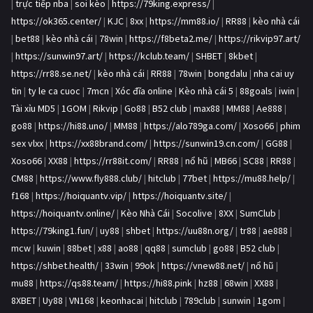
|
trực tiếp nba
|
soi kèo
|
https://79king.express/
|
https://ok365.center/
|
KJC
|
8xx
|
https://mm88.io/
|
RR88
|
kèo nhà cái
|
bet88
|
kèo nhà cái
|
78win
|
https://f8beta2.me/
|
https://rikvip97.art/
|
https://sunwin97.art/
|
https://kclub.team/
|
SHBET
|
8kbet
|
https://rr88.se.net/
|
kèo nhà cái
|
RR88
|
78win
|
bongdalu
|
nha cai uy
tin
|
ty le ca cuoc
|
7mcn
|
Xóc đĩa online
|
Kèo nhà cái 5
|
88goals
|
iwin
|
Tài xỉu MD5
|
1GOM
|
Rikvip
|
Go88
|
B52 club
|
max88
|
MM88
|
Ae888
|
go88
|
https://hi88.uno/
|
MM88
|
https://alo789ga.com/
|
Xoso66
|
phim
sex vlxx
|
https://xx88brand.com/
|
https://sunwin19.cn.com/
|
GG88
|
Xoso66
|
XX88
|
https://rr88it.com/
|
RR88
|
nổ hũ
|
MB66
|
SC88
|
RR88
|
CM88
|
https://www.fly888.club/
|
hitclub
|
77bet
|
https://mu88.help/
|
f168
|
https://hoiquantv.vip/
|
https://hoiquantv.site/
|
https://hoiquantv.online/
|
Kèo Nhà Cái
|
Socolive
|
8XX
|
SumClub
|
https://79king1.fun/
|
uy88
|
shbet
|
https://uu88n.org/
|
tr88
|
ae888
|
mcw
|
kuwin
|
88bet
|
x88
|
ao88
|
qq88
|
sumclub
|
go88
|
B52 club
|
https://shbet.health/
|
33win
|
99ok
|
https://vnew88.net/
|
nổ hũ
|
mu88
|
https://qs88.team/
|
https://hi88.pink
|
hz88
|
68win
|
XX88
|
8XBET
|
Uy88
|
VN168
|
keonhacai
|
hitclub
|
789club
|
sunwin
|
1gom
|