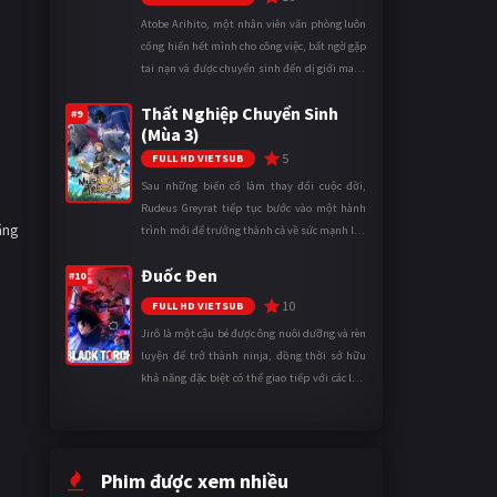
Atobe Arihito, một nhân viên văn phòng luôn
cống hiến hết mình cho công việc, bất ngờ gặp
tai nạn và được chuyển sinh đến dị giới mang
tên Vương quốc Mê Cung. Tại đây, anh trở
Thất Nghiệp Chuyển Sinh
thành một mạo hiểm gi ...
#9
(Mùa 3)
5
FULL HD VIETSUB
Sau những biến cố làm thay đổi cuộc đời,
Rudeus Greyrat tiếp tục bước vào một hành
ằng
trình mới để trưởng thành cả về sức mạnh lẫn
tinh thần. Khi đối mặt với những thử thách
Đuốc Đen
ngày càng khắc nghiệt, anh ...
#10
10
FULL HD VIETSUB
Jirô là một cậu bé được ông nuôi dưỡng và rèn
luyện để trở thành ninja, đồng thời sở hữu
khả năng đặc biệt có thể giao tiếp với các loài
động vật. Bị mọi người xa lánh vì sự khác biệt
của mình, cậu ...
Phim được xem nhiều