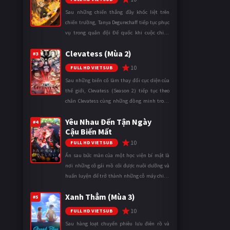
Sau những chiến thắng đầy khốc liệt trên
chiến trường, Tanya Degurechaff tiếp tục phục
vụ trong quân đội Đế quốc khi cuộc chiến
ngày càng leo thang và mở rộng trên nhiều
Clevatess (Mùa 2)
mặt trận. Dù sở hữu tài năn ...
#3
10
FULL HD VIETSUB
Sau những biến cố làm thay đổi cục diện của
thế giới, Clevatess (Season 2) tiếp tục theo
chân Clevatess cùng những đồng minh trong
cuộc chiến chống lại các thế lực đang đẩy nhân
Yêu Nhau Đến Tận Ngày
loại đến bờ vực diệ ...
#4
Cậu Biến Mất
10
FULL HD VIETSUB
Ẩn sau bức màn của một học viện bí mật là
nơi những cô gái mồ côi được nuôi dưỡng và
huấn luyện để trở thành những cỗ máy chiến
đấu. Trong thế giới khắc nghiệt ấy, cái chết
Xanh Thẳm (Mùa 3)
được xem là điều hiển nh ...
#5
10
FULL HD VIETSUB
Sau hàng loạt chuyến phiêu lưu điên rồ và