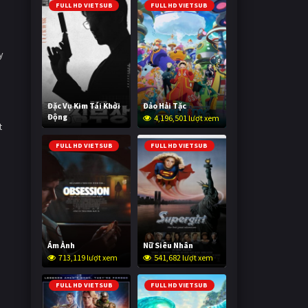
FULL HD VIETSUB
FULL HD VIETSUB
y
Đặc Vụ Kim Tái Khởi
Đảo Hải Tặc
Động
4,196,501 lượt xem
t
590,833 lượt xem
FULL HD VIETSUB
FULL HD VIETSUB
Ám Ảnh
Nữ Siêu Nhân
713,119 lượt xem
541,682 lượt xem
FULL HD VIETSUB
FULL HD VIETSUB