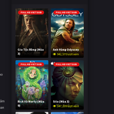
FULL HD VIETSUB
FULL HD VIETSUB
Gia Tộc Rồng (Mùa
Anh Hùng Odyssey
3)
942,570 lượt xem
2,011,049 lượt xem
FULL HD VIETSUB
FULL HD VIETSUB
ào
 tâm
Rick Và Morty (Mùa
Silo (Mùa 3)
9)
347,209 lượt xem
uan
2,991,271 lượt xem