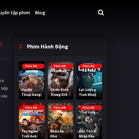
uyển tập phim
Blog
u
Phim Hành Động
FULL HD
FULL HD
FULL HD
VIETSUB
VIETSUB
VIETSUB
hoa
 tiếp
Huyền
Chiến Binh
Lực Lượng
Thoại Aang:
Trong Gió
Tinh Nhuệ
 vào
Tiết Khí Sư
Cuối Cùng
FULL HD
FULL HD
FULL HD
VIETSUB
VIETSUB
VIETSUB
Tay Ngắm
Nhện Ăn
Độc Thích
Tinh Anh:
Hồn
Nhập Hầu