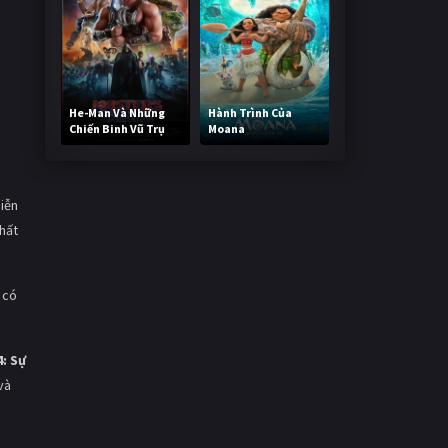
He-Man Và Những
Hành Trình Của
Chiến Binh Vũ Trụ
Moana
233,715 lượt xem
485,821 lượt xem
diễn
chất
 có
4: Sự
và