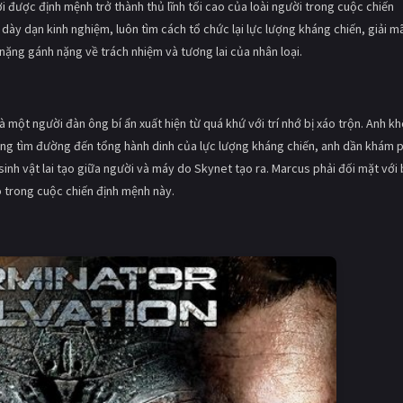
ời được định mệnh trở thành thủ lĩnh tối cao của loài người trong cuộc chiến
dày dạn kinh nghiệm, luôn tìm cách tổ chức lại lực lượng kháng chiến, giải m
nặng gánh nặng về trách nhiệm và tương lai của nhân loại.
 là một người đàn ông bí ẩn xuất hiện từ quá khứ với trí nhớ bị xáo trộn. Anh k
ố gắng tìm đường đến tổng hành dinh của lực lượng kháng chiến, anh dần khám 
sinh vật lai tạo giữa người và máy do Skynet tạo ra. Marcus phải đối mặt với
 trong cuộc chiến định mệnh này.