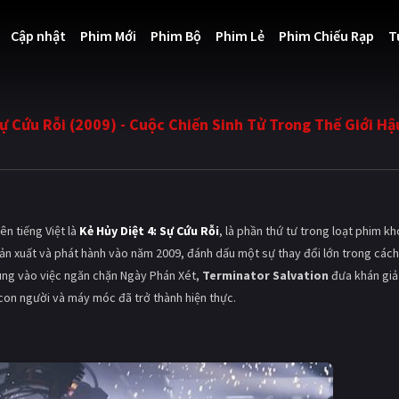
Cập nhật
Phim Mới
Phim Bộ
Phim Lẻ
Phim Chiếu Rạp
T
Sự Cứu Rỗi (2009) - Cuộc Chiến Sinh Tử Trong Thế Giới Hậ
ên tiếng Việt là
Kẻ Hủy Diệt 4: Sự Cứu Rỗi
, là phần thứ tư trong loạt phim k
sản xuất và phát hành vào năm 2009, đánh dấu một sự thay đổi lớn trong cách
rung vào việc ngăn chặn Ngày Phán Xét,
Terminator Salvation
đưa khán giả
a con người và máy móc đã trở thành hiện thực.