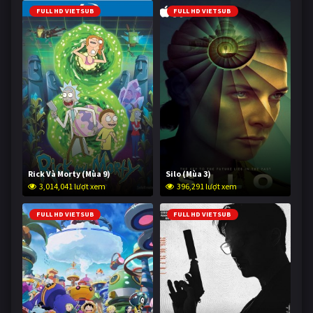
FULL HD VIETSUB
FULL HD VIETSUB
Rick Và Morty (Mùa 9)
Silo (Mùa 3)
3,014,041 lượt xem
396,291 lượt xem
FULL HD VIETSUB
FULL HD VIETSUB