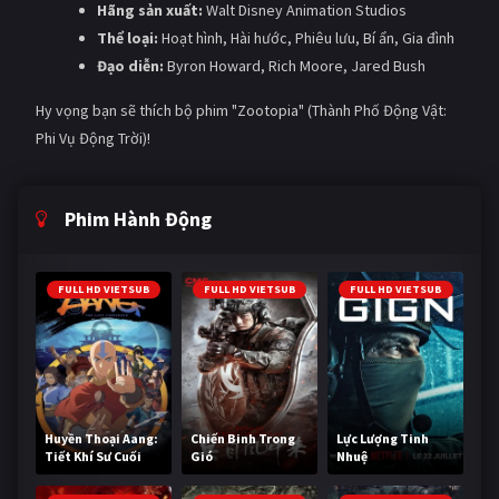
Hãng sản xuất:
Walt Disney Animation Studios
Thể loại:
Hoạt hình, Hài hước, Phiêu lưu, Bí ẩn, Gia đình
Đạo diễn:
Byron Howard, Rich Moore, Jared Bush
Hy vọng bạn sẽ thích bộ phim "Zootopia" (Thành Phố Động Vật:
Phi Vụ Động Trời)!
Phim Hành Động
FULL HD VIETSUB
FULL HD VIETSUB
FULL HD VIETSUB
Huyền Thoại Aang:
Chiến Binh Trong
Lực Lượng Tinh
Tiết Khí Sư Cuối
Gió
Nhuệ
Cùng