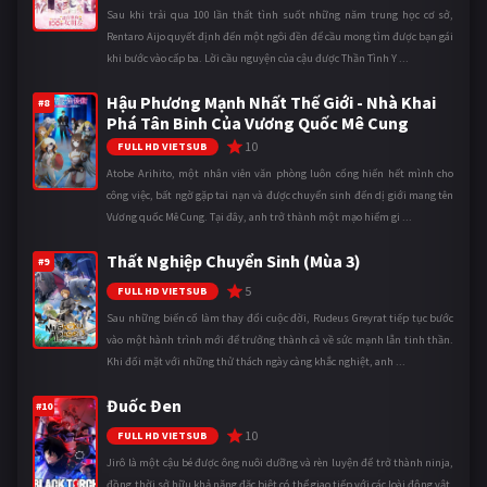
Sau khi trải qua 100 lần thất tình suốt những năm trung học cơ sở,
Rentaro Aijo quyết định đến một ngôi đền để cầu mong tìm được bạn gái
khi bước vào cấp ba. Lời cầu nguyện của cậu được Thần Tình Y ...
Hậu Phương Mạnh Nhất Thế Giới - Nhà Khai
#8
Phá Tân Binh Của Vương Quốc Mê Cung
10
FULL HD VIETSUB
Atobe Arihito, một nhân viên văn phòng luôn cống hiến hết mình cho
công việc, bất ngờ gặp tai nạn và được chuyển sinh đến dị giới mang tên
Vương quốc Mê Cung. Tại đây, anh trở thành một mạo hiểm gi ...
Thất Nghiệp Chuyển Sinh (Mùa 3)
#9
5
FULL HD VIETSUB
Sau những biến cố làm thay đổi cuộc đời, Rudeus Greyrat tiếp tục bước
vào một hành trình mới để trưởng thành cả về sức mạnh lẫn tinh thần.
Khi đối mặt với những thử thách ngày càng khắc nghiệt, anh ...
Đuốc Đen
#10
10
FULL HD VIETSUB
Jirô là một cậu bé được ông nuôi dưỡng và rèn luyện để trở thành ninja,
đồng thời sở hữu khả năng đặc biệt có thể giao tiếp với các loài động vật.