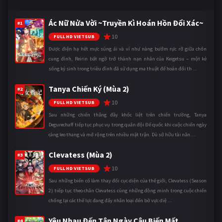
Ác Nữ Nửa Vời ~Truyền Kì Hoán Hồn Đổi Xác~
#1
10
FULL HD VIETSUB
Được điện hạ hết mực sủng ái và ví như nàng bướm rực rỡ giữa chốn
cung đình, Reirin bất ngờ trở thành nạn nhân của Keigetsu – một kẻ
sống ký sinh trong triều đình đã sử dụng ma thuật để hoán đổi th ...
Tanya Chiến Ký (Mùa 2)
#2
10
FULL HD VIETSUB
Sau những chiến thắng đầy khốc liệt trên chiến trường, Tanya
Degurechaff tiếp tục phục vụ trong quân đội Đế quốc khi cuộc chiến ngày
càng leo thang và mở rộng trên nhiều mặt trận. Dù sở hữu tài năn ...
Clevatess (Mùa 2)
#3
10
FULL HD VIETSUB
Sau những biến cố làm thay đổi cục diện của thế giới, Clevatess (Season
2) tiếp tục theo chân Clevatess cùng những đồng minh trong cuộc chiến
chống lại các thế lực đang đẩy nhân loại đến bờ vực diệ ...
Yêu Nhau Đến Tận Ngày Cậu Biến Mất
#4