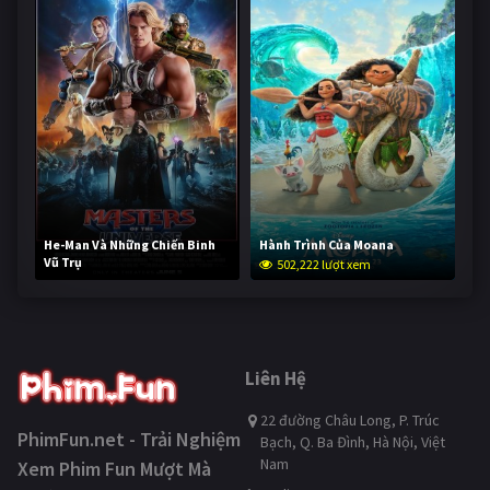
He-Man Và Những Chiến Binh
Hành Trình Của Moana
Vũ Trụ
502,222 lượt xem
252,039 lượt xem
Liên Hệ
22 đường Châu Long, P. Trúc
PhimFun.net - Trải Nghiệm
Bạch, Q. Ba Đình, Hà Nội, Việt
Nam
Xem Phim Fun Mượt Mà