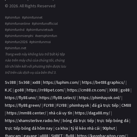
© 2026. All Rights Reserved
#phimfun #phimfunnet
#phimfunonline #phimfunofficial
#phimfunhd #phimfunvietsub
#phimfunmienphi #xemphimfun
#phimfun2026 #phimfunmoi
#phimfun.net
Trang web này không lưu trữ bất kỳ tệp
nào trên máy chủ của chúng tôi, chúng
tôi chỉ liên kết với phương tiện được lưu
trữ trên các dịch vụ của bên thứ 3.
Sv388
|
Sv368
|
xx88
|
https://luphim.com/
|
https://bet88.graphics/
|
KJC
|
go88
|
https://rr88pet.com/
|
https://cm88.cn.com/
|
XX88
|
go88
|
https://fly88.uno/
|
https://fly88.select/
|
https://phimhayok.onl/
|
https://fly88.green/
|
FLY88
|
FLY88
|
phimhayok
|
đá gà trực tiếp
|
CM88
|
https://mm88.center/
|
nhà cái uy tín
|
https://daga88.my/
|
https://xhamsterlive.radio.fm/
|
bóng đá trực tiếp
|
trực tiếp bóng đá
|
trực tiếp bóng đá hôm nay
|
ca khia
|
tỷ lệ kèo nhà cái
|
90phut
|
thapcam
|
gavang
|
u888
|
SHBET
|
fly88
|
https://keonhacaitop.com/
|