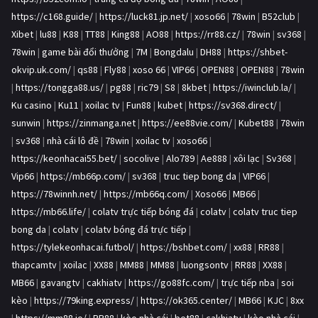
https://c168.guide/
|
https://luck81.jp.net/
|
xoso66
|
78win
|
B52club
|
Xibet
|
lu88
|
K88
|
TT88
|
King88
|
AO88
|
https://rr88.cz/
|
78win
|
sv368
|
78win
|
game bài đổi thưởng
|
7M
|
Bongdalu
|
DH88
|
https://shbet-
okvip.uk.com/
|
qs88
|
Fly88
|
xoso 66
|
VIP66
|
OPEN88
|
OPEN88
|
78win
|
https://tongga88.us/
|
pg88
|
ric79
|
S8
|
8kbet
|
https://iwinclub.la/
|
Ku casino
|
Ku11
|
xoilac tv
|
Fun88
|
kubet
|
https://sv368.direct/
|
sunwin
|
https://zinmanga.net
|
https://ee88vie.com/
|
Kubet88
|
78win
|
sv368
|
nhà cái lô đề
|
78win
|
xoilac tv
|
xoso66
|
https://keonhacai55.bet/
|
socolive
|
Alo789
|
Ae888
|
xôi lạc
|
Sv368
|
Vip66
|
https://mb66p.com/
|
sv368
|
truc tiep bong da
|
VIP66
|
https://78winnh.net/
|
https://mb66q.com/
|
Xoso66
|
MB66
|
https://mb66.life/
|
colatv trực tiếp bóng đá
|
colatv
|
colatv truc tiep
bong da
|
colatv
|
colatv bóng đá trực tiếp
|
https://tylekeonhacai.futbol/
|
https://bshbet.com/
|
xx88
|
RR88
|
thapcamtv
|
xoilac
|
XX88
|
MM88
|
MM88
|
luongsontv
|
RR88
|
XX88
|
MB66
|
gavangtv
|
cakhiatv
|
https://go88fc.com/
|
trực tiếp nba
|
soi
kèo
|
https://79king.express/
|
https://ok365.center/
|
MB66
|
KJC
|
8xx