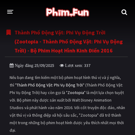
Thành Phố Động Vật: Phi Vụ Động Trời
THỂ LOẠI
(Zootopia - Thành Phố Động Vật: Phi Vụ Động
Thần thoại - Cổ trang
Hành động
Trời) - Bộ Phim Hoạt Hình Kinh Điển 2016
Tâm lý
Chiến tranh
25/09/2025
337
Ngày đăng:
Lượt xem:
Võ thuật - Kiếm hiệp
Nhạc kịch
Nếu bạn đang tìm kiếm một bộ phim hoạt hình thú vị và ý nghĩa,
Kinh dị
Tội phạm - Hình sự
thì "
Thành Phố Động Vật: Phi Vụ Động Trời
" (Thành Phố Động Vật:
Phi Vụ Động Trời) hay còn gọi là "
Zootopia
" là một lựa chọn tuyệt
Phiêu lưu
Hài hước
vời. Bộ phim này được sản xuất bởi Walt Disney Animation
Studios và phát hành vào năm 2016. Với cốt truyện độc đáo, nhân
Viễn tưởng
Khoa học - Tài liệu
vật thú vị và thông điệp xã hội sâu sắc, "Zootopia" đã trở thành
Hoạt hình
Thể thao
một trong những bộ phim hoạt hình được yêu thích nhất mọi thời
đại.
Tình cảm - Lãng mạn
Kỳ ảo