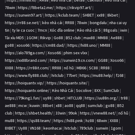
|
https://mm88.io/
|
RR88
|
kèo nhà cái
|
bet88
|
cakhiatv
|
kèo nhà cái
|
78win
|
https://f8beta2.me/
|
https://rikvip97.art/
|
https://sunwin97.art/
|
https://kclub.team/
|
SHBET
|
xx88
|
8kbet
|
https://rr88.se.net/
|
kèo nhà cái
|
RR88
|
78win
|
bongdalu
|
nha cai uy
tin
|
ty le ca cuoc
|
7mcn
|
Xóc đĩa online
|
Kèo nhà cái 5
|
88goals
|
iwin
|
Tài xỉu MD5
|
1GOM
|
Rikvip
|
Go88
|
B52 club
|
max88
|
MM88
|
Ae888
|
go88
|
xoso66
|
https://cm88.dad/
|
https://hi88.uno/
|
MM88
|
https://alo789ga.com/
|
Xoso66
|
phim sex vlxx
|
https://xx88brand.com/
|
https://sunwin19.cn.com/
|
GG88
|
Xoso66
|
XX88
|
https://rr88it.com/
|
RR88
|
nổ hũ
|
MB66
|
SC88
|
RR88
|
https://www.fly888.club/
|
hitclub
|
77bet
|
https://mu88.help/
|
f168
|
https://hoiquantv.vip/
|
https://hoiquantv.site/
|
https://hoiquantv.online/
|
Kèo Nhà Cái
|
Socolive
|
8XX
|
SumClub
|
https://79king1.fun/
|
uy88
|
shbet
|
HITCLUB
|
https://uu88n.org/
|
tr88
|
ae888
|
mcw
|
kuwin
|
88bet
|
x88
|
ao88
|
qq88
|
sumclub
|
go88
|
B52
club
|
https://shbet.health/
|
33win
|
99ok
|
https://vnew88.net/
|
nổ hũ
|
mu88
|
https://qs88.team/
|
https://hi88.pink
|
hz88
|
68win
|
XX88
|
8XBET
|
Uy88
|
VN168
|
keonhacai
|
hitclub
|
789club
|
sunwin
|
1gom
|