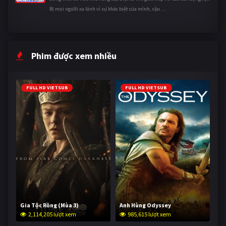
Bị mọi người xa lánh vì sự khác biệt của mình, cậu ...
Phim được xem nhiều
FULL HD VIETSUB
FULL HD VIETSUB
Gia Tộc Rồng (Mùa 3)
Anh Hùng Odyssey
2,114,205 lượt xem
985,615 lượt xem