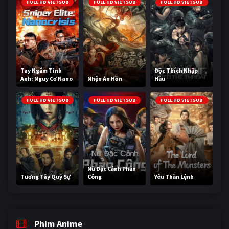
FULL HD VIETSUB
FULL HD VIETSUB
FULL HD VIETSUB
Tay Ngắm Tinh
Độc Thích Nhập
Anh: Nguy Cơ Nano
Nhện Ăn Hồn
Hầu
FULL HD VIETSUB
FULL HD VIETSUB
FULL HD VIETSUB
Nữ Đặc Cảnh Phản
Tương Tây Quỷ Sự
Công
Yêu Thần Lệnh
Phim Anime