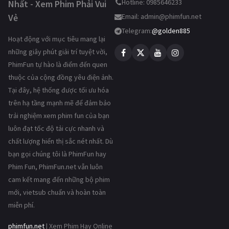
Hotline: 0985646233
Nhất - Xem Phim Phải Vui
Vẻ
Email:
admin@phimfun.net
Telegram:
@golden885
Hoạt động với mục tiêu mang lại
những giây phút giải trí tuyệt vời,
PhimFun tự hào là điểm đến quen
thuộc của cộng đồng yêu điện ảnh.
Tại đây, hệ thống được tối ưu hóa
trên hạ tầng mạnh mẽ để đảm bảo
trải nghiệm xem phim fun của bạn
luôn đạt tốc độ tải cực nhanh và
chất lượng hiển thị sắc nét nhất. Dù
bạn gọi chúng tôi là PhimFun hay
Phim Fun, PhimFun.net vẫn luôn
cam kết mang đến những bộ phim
mới, vietsub chuẩn và hoàn toàn
miễn phí.
phimfun.net
| Xem Phim Hay Online