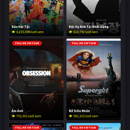
Đảo Hải Tặc
Đặc Vụ Kim Tái Khởi Động
4,235,498 lượt xem
610,792 lượt xem
FULL HD VIETSUB
FULL HD VIETSUB
Ám Ảnh
Nữ Siêu Nhân
735,361 lượt xem
561,615 lượt xem
FULL HD VIETSUB
FULL HD VIETSUB