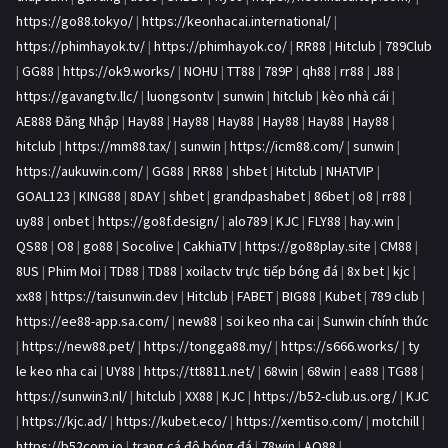
https://go88.tokyo/
|
https://keonhacai.international/
|
https://phimhayok.tv/
|
https://phimhayok.co/
|
RR88
|
Hitclub
|
789Club
|
GG88
|
https://ok9.works/
|
NOHU
|
TT88
|
789P
|
qh88
|
rr88
|
J88
|
https://gavangtv.llc/
|
luongsontv
|
sunwin
|
hitclub
|
kèo nhà cái
|
AE888 Đăng Nhập
|
Hay88
|
Hay88
|
Hay88
|
Hay88
|
Hay88
|
Hay88
|
hitclub
|
https://mm88.tax/
|
sunwin
|
https://icm88.com/
|
sunwin
|
https://aukuwin.com/
|
GG88
|
RR88
|
shbet
|
Hitclub
|
NHATVIP
|
GOAL123
|
KING88
|
8DAY
|
shbet
|
grandpashabet
|
86bet
|
o8
|
rr88
|
uy88
|
onbet
|
https://go8f.design/
|
alo789
|
KJC
|
FLY88
|
hay.win
|
QS88
|
O8
|
go88
|
Socolive
|
CakhiaTV
|
https://go88play.site
|
CM88
|
8US
|
Phim Moi
|
TD88
|
TD88
|
xoilactv trực tiếp bóng đá
|
8x bet
|
kjc
|
xx88
|
https://taisunwin.dev
|
Hitclub
|
FABET
|
BIG88
|
Kubet
|
789 club
|
https://ee88-app.sa.com/
|
new88
|
soi keo nha cai
|
Sunwin chính thức
|
https://new88.pet/
|
https://tongga88.my/
|
https://s666.works/
|
ty
le keo nha cai
|
UY88
|
https://tt8811.net/
|
68win
|
68win
|
ea88
|
TG88
|
https://sunwin3.nl/
|
hitclub
|
XX88
|
KJC
|
https://b52-club.us.org/
|
KJC
|
https://kjc.ad/
|
https://kubet.eco/
|
https://xemtiso.com/
|
motchill
|
https://b52com.io
|
trang cá độ bóng đá
|
78win
|
AO88
|