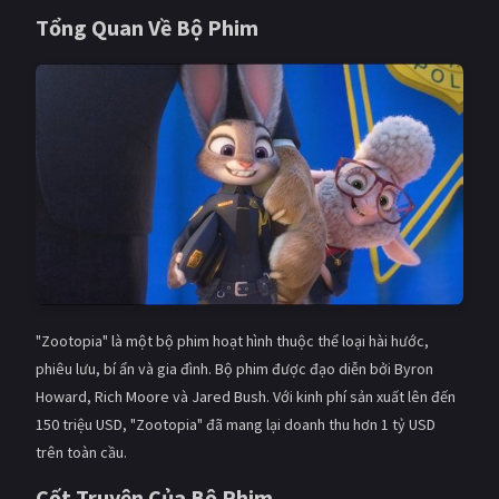
Tổng Quan Về Bộ Phim
Giật gân
Gia đình
Bí ẩn
Lịch sử
Viễn Tây
Tiểu sử
GameShow
DramaTV
QUỐC GIA
Âu - Mỹ
Trung Quốc - Hồng Kông
Hàn Quốc
Nhật Bản
"Zootopia" là một bộ phim hoạt hình thuộc thể loại hài hước,
Ấn Độ
Việt Nam
phiêu lưu, bí ẩn và gia đình. Bộ phim được đạo diễn bởi Byron
Howard, Rich Moore và Jared Bush. Với kinh phí sản xuất lên đến
Tổng hợp
150 triệu USD, "Zootopia" đã mang lại doanh thu hơn 1 tỷ USD
trên toàn cầu.
CẬP NHẬT
Cốt Truyện Của Bộ Phim