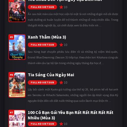
10
FULL HD VIETSUB
Ẩn sau bức màn của một học viện bí mật là nơi những cô gái mồ côi được
nuôi dưỡng và huấn luyện để trở thành những cỗ máy chiến đấu. Trong
thế giới khắc nghiệt ấy, cái chết được xem là điều hiển nh ...
Xanh Thẳm (Mùa 3)
#5
10
FULL HD VIETSUB
Sau hàng loạt chuyến phiêu lưu điên rồ và những kỷ niệm khó quên,
Grand Blue Dreaming (Season 3) tiếp tục theo chân Iori Kitahara cùng các
thành viên câu lạc bộ lặn trong những ngày tháng đại học đ ...
Tia Sáng Của Ngày Mai
#6
10
FULL HD VIETSUB
Lấy bối cảnh một Kyoto giả tưởng của thế kỷ 20, bộ phim kể về hai anh
em Seiroku và Kihachi Sakamoto, những người ôm ấp khát vọng đưa Kỷ
nguyên Điện đến với đất nước thông qua cuốn Danh mục Điện th ...
100 Cô Bạn Gái Yêu Bạn Rất Rất Rất Rất Rất
#7
Nhiều (Mùa 3)
10
FULL HD VIETSUB