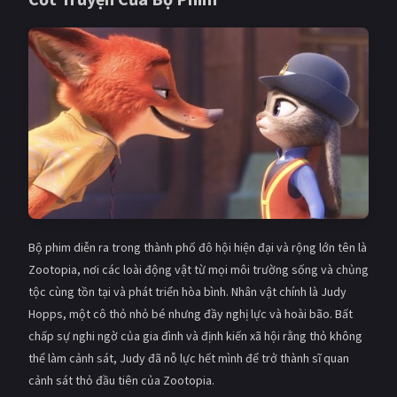
PHIM MỚI
PHIM BỘ
PHIM LẺ
PHIM CHIẾU RẠP
TUYỂN TẬP PHIM
BLOG
Bộ phim diễn ra trong thành phố đô hội hiện đại và rộng lớn tên là
Zootopia, nơi các loài động vật từ mọi môi trường sống và chủng
tộc cùng tồn tại và phát triển hòa bình. Nhân vật chính là Judy
Hopps, một cô thỏ nhỏ bé nhưng đầy nghị lực và hoài bão. Bất
chấp sự nghi ngờ của gia đình và định kiến xã hội rằng thỏ không
thể làm cảnh sát, Judy đã nỗ lực hết mình để trở thành sĩ quan
cảnh sát thỏ đầu tiên của Zootopia.