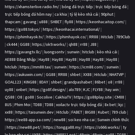
https://xhamsterlive.radio.fm/
|
bóng đá trực tiếp
|
trực tiếp bóng đá
|
trực tiếp bóng đá hôm nay
|
ca khia
|
tỷ lệ kèo nhà cái
|
90phut
|
thapcam
|
gavang
|
u888
|
SHBET
|
fly88
|
https://keonhacaitop.com/
|
https://go88.tokyo/
|
https://keonhacai.international/
|
https://phimhayok.tv/
|
https://phimhayok.co/
|
RR88
|
Hitclub
|
789Club
|
ck444
|
GG88
|
https://ok9.works/
|
qh88
|
rr88
|
J88
|
https://gavangtv.llc/
|
luongsontv
|
sunwin
|
hitclub
|
kèo nhà cái
|
AE888 Đăng Nhập
|
Hay88
|
Hay88
|
Hay88
|
Hay88
|
Hay88
|
Hay88
|
hitclub
|
https://mm88.tax/
|
sunwin
|
https://icm88.com/
|
sunwin
|
https://aukuwin.com/
|
GG88
|
RR88
|
shbet
|
XX88
|
Hitclub
|
NHATVIP
|
GOAL123
|
KING88
|
8DAY
|
shbet
|
grandpashabet
|
86bet
|
o8
|
rr88
|
uy88
|
onbet
|
https://go8f.design/
|
alo789
|
KJC
|
FLY88
|
hay.win
|
QS88
|
O8
|
go88
|
Socolive
|
CakhiaTV
|
https://go88play.site
|
CM88
|
8US
|
Phim Moi
|
TD88
|
TD88
|
xoilactv trực tiếp bóng đá
|
8x bet
|
kjc
|
xx88
|
https://taisunwin.dev
|
Hitclub
|
FABET
|
BIG88
|
Kubet
|
789 club
|
https://ee88-app.sa.com/
|
new88
|
soi keo nha cai
|
Sunwin chính thức
|
https://new88.pet/
|
https://tongga88.my/
|
https://s666.works/
|
ty
le keo nha cai
|
UY88
|
https://tt8811.net/
|
68win
|
68win
|
ea88
|
TG88
|