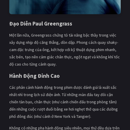
Đạo Diễn Paul Greengrass
Một lần nữa, Greengrass chứng tỏ tài năng bậc thầy trong việc
xây dựng nhịp độ căng thẳng, dồn dập. Phong cách quay shaky-
cam đặc trưng của ông, kết hợp với kỹ thuật dựng phim nhanh,
sắc bén, tạo nên cảm giác chân thực, ngột ngạt và không khí tốc
độ cao cho từng cảnh quay.
Hành Động Đỉnh Cao
Các phân cảnh hành động trong phim được đánh giá là xuất sắc
nhất nhì trong lịch sử điện ảnh. Từ những màn đấu tay đôi cận
chiến tàn bạo, chân thực (như cảnh chiến đấu trong phòng tắm)
đến những cuộc rượt đuổi bằng xe hơi nghẹt thở qua các đường
phố đông đúc (như cảnh ở New York và Tangier).
Không có những pha hành động siêu nhiên, mọi thứ đều dựa trên