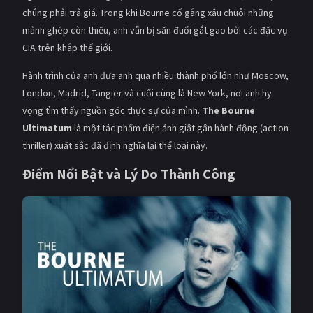
PHIM MỚI
chúng phải trả giá. Trong khi Bourne cố gắng xâu chuỗi những
mảnh ghép còn thiếu, anh vẫn bị săn đuổi gắt gao bởi các đặc vụ
PHIM BỘ
CIA trên khắp thế giới.
PHIM LẺ
Hành trình của anh đưa anh qua nhiều thành phố lớn như Moscow,
London, Madrid, Tangier và cuối cùng là New York, nơi anh hy
PHIM CHIẾU RẠP
vọng tìm thấy nguồn gốc thực sự của mình.
The Bourne
TUYỂN TẬP PHIM
Ultimatum
là một tác phẩm điện ảnh giật gân hành động (action
thriller) xuất sắc đã định nghĩa lại thể loại này.
BLOG
Điểm Nổi Bật và Lý Do Thành Công