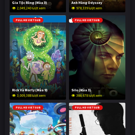
Gia Tộc Rồng (Mùa 3)
Anh Hùng Odyssey
2,049,240 lượt xem
978,339 lượt xem
FULL HD VIETSUB
FULL HD VIETSUB
Rick Và Morty (Mùa 9)
Silo (Mùa 3)
3,009,388 lượt xem
388,678 lượt xem
FULL HD VIETSUB
FULL HD VIETSUB