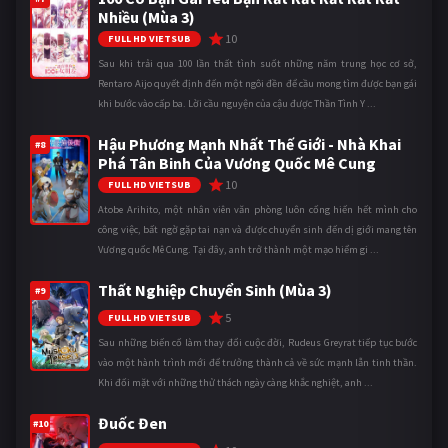
Nhiều (Mùa 3)
10
FULL HD VIETSUB
Sau khi trải qua 100 lần thất tình suốt những năm trung học cơ sở,
Rentaro Aijo quyết định đến một ngôi đền để cầu mong tìm được bạn gái
khi bước vào cấp ba. Lời cầu nguyện của cậu được Thần Tình Y ...
Hậu Phương Mạnh Nhất Thế Giới - Nhà Khai
#8
Phá Tân Binh Của Vương Quốc Mê Cung
10
FULL HD VIETSUB
Atobe Arihito, một nhân viên văn phòng luôn cống hiến hết mình cho
công việc, bất ngờ gặp tai nạn và được chuyển sinh đến dị giới mang tên
Vương quốc Mê Cung. Tại đây, anh trở thành một mạo hiểm gi ...
Thất Nghiệp Chuyển Sinh (Mùa 3)
#9
5
FULL HD VIETSUB
Sau những biến cố làm thay đổi cuộc đời, Rudeus Greyrat tiếp tục bước
vào một hành trình mới để trưởng thành cả về sức mạnh lẫn tinh thần.
Khi đối mặt với những thử thách ngày càng khắc nghiệt, anh ...
Đuốc Đen
#10