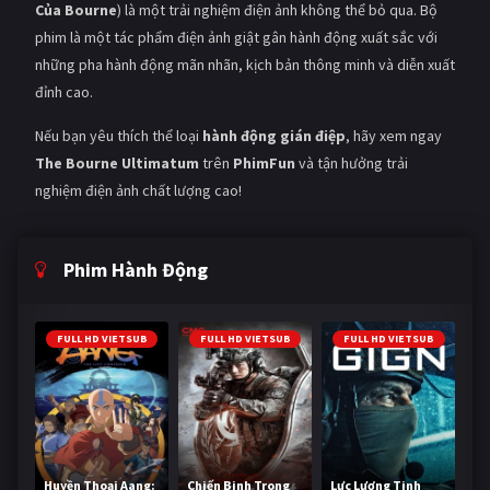
Của Bourne
) là một trải nghiệm điện ảnh không thể bỏ qua. Bộ
phim là một tác phẩm điện ảnh giật gân hành động xuất sắc với
những pha hành động mãn nhãn, kịch bản thông minh và diễn xuất
đỉnh cao.
Nếu bạn yêu thích thể loại
hành động gián điệp
, hãy xem ngay
The Bourne Ultimatum
trên
PhimFun
và tận hưởng trải
nghiệm điện ảnh chất lượng cao!
Phim Hành Động
FULL HD VIETSUB
FULL HD VIETSUB
FULL HD VIETSUB
Huyền Thoại Aang:
Chiến Binh Trong
Lực Lượng Tinh