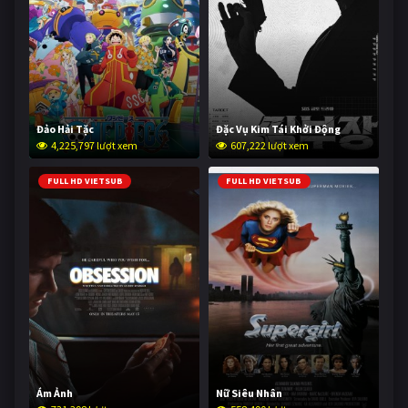
Đảo Hải Tặc
Đặc Vụ Kim Tái Khởi Động
4,225,797 lượt xem
607,222 lượt xem
FULL HD VIETSUB
FULL HD VIETSUB
Ám Ảnh
Nữ Siêu Nhân