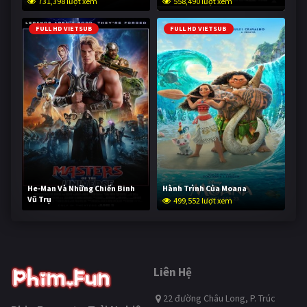
731,398 lượt xem
558,490 lượt xem
FULL HD VIETSUB
FULL HD VIETSUB
He-Man Và Những Chiến Binh
Hành Trình Của Moana
Vũ Trụ
499,552 lượt xem
248,988 lượt xem
Liên Hệ
22 đường Châu Long, P. Trúc