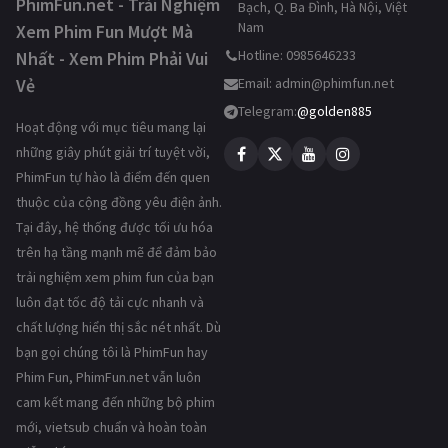
PhimFun.net - Trải Nghiệm
Bạch, Q. Ba Đình, Hà Nội, Việt
Nam
Xem Phim Fun Mượt Mà
Hotline: 0985646233
Nhất - Xem Phim Phải Vui
Vẻ
Email:
admin@phimfun.net
Telegram:
@golden885
Hoạt động với mục tiêu mang lại
những giây phút giải trí tuyệt vời,
PhimFun tự hào là điểm đến quen
thuộc của cộng đồng yêu điện ảnh.
Tại đây, hệ thống được tối ưu hóa
trên hạ tầng mạnh mẽ để đảm bảo
trải nghiệm xem phim fun của bạn
luôn đạt tốc độ tải cực nhanh và
chất lượng hiển thị sắc nét nhất. Dù
bạn gọi chúng tôi là PhimFun hay
Phim Fun, PhimFun.net vẫn luôn
cam kết mang đến những bộ phim
mới, vietsub chuẩn và hoàn toàn