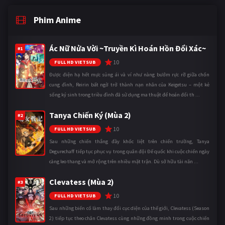
Phim Anime
Ác Nữ Nửa Vời ~Truyền Kì Hoán Hồn Đổi Xác~
#1
10
FULL HD VIETSUB
Được điện hạ hết mực sủng ái và ví như nàng bướm rực rỡ giữa chốn
cung đình, Reirin bất ngờ trở thành nạn nhân của Keigetsu – một kẻ
sống ký sinh trong triều đình đã sử dụng ma thuật để hoán đổi th ...
Tanya Chiến Ký (Mùa 2)
#2
10
FULL HD VIETSUB
Sau những chiến thắng đầy khốc liệt trên chiến trường, Tanya
Degurechaff tiếp tục phục vụ trong quân đội Đế quốc khi cuộc chiến ngày
càng leo thang và mở rộng trên nhiều mặt trận. Dù sở hữu tài năn ...
Clevatess (Mùa 2)
#3
10
FULL HD VIETSUB
Sau những biến cố làm thay đổi cục diện của thế giới, Clevatess (Season
2) tiếp tục theo chân Clevatess cùng những đồng minh trong cuộc chiến