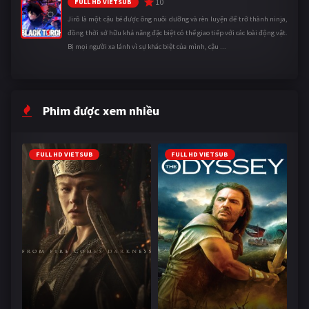
10
FULL HD VIETSUB
Jirô là một cậu bé được ông nuôi dưỡng và rèn luyện để trở thành ninja,
đồng thời sở hữu khả năng đặc biệt có thể giao tiếp với các loài động vật.
Bị mọi người xa lánh vì sự khác biệt của mình, cậu ...
Phim được xem nhiều
FULL HD VIETSUB
FULL HD VIETSUB