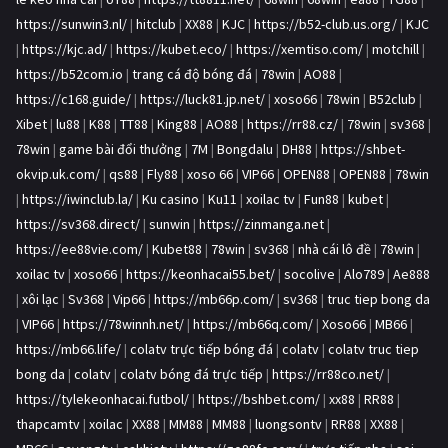
https://sunwin3.nl/
|
hitclub
|
XX88
|
KJC
|
https://b52-club.us.org/
|
KJC
|
https://kjc.ad/
|
https://kubet.eco/
|
https://xemtiso.com/
|
motchill
|
https://b52com.io
|
trang cá độ bóng đá
|
78win
|
AO88
|
https://c168.guide/
|
https://luck81.jp.net/
|
xoso66
|
78win
|
B52club
|
Xibet
|
lu88
|
K88
|
TT88
|
King88
|
AO88
|
https://rr88.cz/
|
78win
|
sv368
|
78win
|
game bài đổi thưởng
|
7M
|
Bongdalu
|
DH88
|
https://shbet-
okvip.uk.com/
|
qs88
|
Fly88
|
xoso 66
|
VIP66
|
OPEN88
|
OPEN88
|
78win
|
https://iwinclub.la/
|
Ku casino
|
Ku11
|
xoilac tv
|
Fun88
|
kubet
|
https://sv368.direct/
|
sunwin
|
https://zinmanga.net
|
https://ee88vie.com/
|
Kubet88
|
78win
|
sv368
|
nhà cái lô đề
|
78win
|
xoilac tv
|
xoso66
|
https://keonhacai55.bet/
|
socolive
|
Alo789
|
Ae888
|
xôi lạc
|
Sv368
|
Vip66
|
https://mb66p.com/
|
sv368
|
truc tiep bong da
|
VIP66
|
https://78winnh.net/
|
https://mb66q.com/
|
Xoso66
|
MB66
|
https://mb66.life/
|
colatv trực tiếp bóng đá
|
colatv
|
colatv truc tiep
bong da
|
colatv
|
colatv bóng đá trực tiếp
|
https://rr88co.net/
|
https://tylekeonhacai.futbol/
|
https://bshbet.com/
|
xx88
|
RR88
|
thapcamtv
|
xoilac
|
XX88
|
MM88
|
MM88
|
luongsontv
|
RR88
|
XX88
|