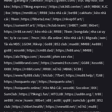
MB66
|
gavangtv
|
cakhiatv
|
https://go88fc.com/
|
trực tiếp nba
|
soi
kèo
|
https://79king.express/
|
https://ok365.center/
|
ok9
|
MB66
|
KJC
|
8xx
|
https://mm88.io/
|
RR88
|
kèo nhà cái
|
bet88
|
cakhiatv
|
kèo nhà
cái
|
78win
|
https://f8beta2.me/
|
https://rikvip97.art/
|
https://sunwin97.art/
|
https://kclub.team/
|
SHBET
|
xx88
|
8kbet
|
https://rr88.se.net/
|
kèo nhà cái
|
RR88
|
78win
|
bongdalu
|
nha cai uy
tin
|
ty le ca cuoc
|
7mcn
|
Xóc đĩa online
|
Kèo nhà cái 5
|
88goals
|
iwin
|
Tài xỉu MD5
|
1GOM
|
Rikvip
|
Go88
|
B52 club
|
max88
|
MM88
|
Ae888
|
go88
|
xoso66
|
https://cm88.dad/
|
https://hi88.uno/
|
MM88
|
https://alo789ga.com/
|
Xoso66
|
phim sex vlxx
|
https://xx88brand.com/
|
https://sunwin19.cn.com/
|
GG88
|
Xoso66
|
XX88
|
https://rr88it.com/
|
RR88
|
nổ hũ
|
MB66
|
SC88
|
https://www.fly888.club/
|
hitclub
|
77bet
|
https://mu88.help/
|
f168
|
https://hoiquantv.vip/
|
https://hoiquantv.site/
|
https://hoiquantv.online/
|
Kèo Nhà Cái
|
xoso66
|
Socolive
|
8XX
|
SumClub
|
https://79king1.fun/
|
HITCLUB
|
https://uu88n.org/
|
tr88
|
ae888
|
mcw
|
kuwin
|
88bet
|
x88
|
ao88
|
qq88
|
sumclub
|
go88
|
B52
club
|
https://shbet.health/
|
https://vnew88.net/
|
nổ hũ
|
mu88
|