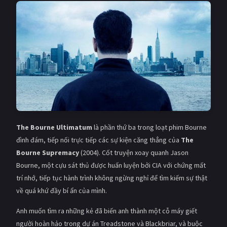
Giật gân
Gia đình
Bí ẩn
Lịch sử
Viễn Tây
Tiểu sử
GameShow
DramaTV
QUỐC GIA
Âu - Mỹ
Trung Quốc - Hồng Kông
The Bourne Ultimatum
là phần thứ ba trong loạt phim Bourne
đình đám, tiếp nối trực tiếp các sự kiện căng thẳng của
The
Hàn Quốc
Nhật Bản
Bourne Supremacy
(2004). Cốt truyện xoay quanh Jason
Bourne, một cựu sát thủ được huấn luyện bởi CIA với chứng mất
Ấn Độ
Việt Nam
trí nhớ, tiếp tục hành trình không ngừng nghỉ để tìm kiếm sự thật
Tổng hợp
về quá khứ đầy bí ẩn của mình.
Anh muốn tìm ra những kẻ đã biến anh thành một cỗ máy giết
CẬP NHẬT
người hoàn hảo trong dự án Treadstone và Blackbriar, và buộc