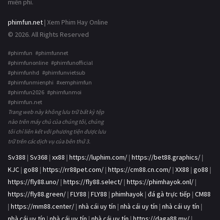
miễn phí.
phimfun.net
| Xem Phim Hay Online
© 2026. All Rights Reserved
#phimfun #phimfunnet
#phimfunonline #phimfunofficial
#phimfunhd #phimfunvietsub
#phimfunmienphi #xemphimfun
#phimfun2026 #phimfunmoi
#phimfun.net
Trang web này không lưu trữ bất kỳ tệp
nào trên máy chủ của chúng tôi, chúng
tôi chỉ liên kết với phương tiện được lưu
trữ trên các dịch vụ của bên thứ 3.
Sv388
|
Sv368
|
xx88
|
https://luphim.com/
|
https://bet88.graphics/
|
KJC
|
go88
|
https://rr88pet.com/
|
https://cm88.cn.com/
|
XX88
|
go88
|
https://fly88.uno/
|
https://fly88.select/
|
https://phimhayok.onl/
|
https://fly88.green/
|
FLY88
|
FLY88
|
phimhayok
|
đá gà trực tiếp
|
CM88
|
https://mm88.center/
|
nhà cái uy tín
|
nhà cái uy tín
|
nhà cái uy tín
|
nhà cái uy tín
|
nhà cái uy tín
|
nhà cái uy tín
|
https://daga88.my/
|