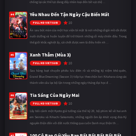
chống lại các thế lực đang đẩy nhân loại đến bờ vực diệ ...
Yêu Nhau Đến Tận Ngày Cậu Biến Mất
#4
10
FULL HD VIETSUB
Ẩn sau bức màn của một học viện bí mật là nơi những cô gái mồ côi được
nuôi dưỡng và huấn luyện để trở thành những cỗ máy chiến đấu. Trong
thế giới khắc nghiệt ấy, cái chết được xem là điều hiển nh ...
Xanh Thẳm (Mùa 3)
#5
10
FULL HD VIETSUB
Sau hàng loạt chuyến phiêu lưu điên rồ và những kỷ niệm khó quên,
Grand Blue Dreaming (Season 3) tiếp tục theo chân Iori Kitahara cùng các
thành viên câu lạc bộ lặn trong những ngày tháng đại học đ ...
Tia Sáng Của Ngày Mai
#6
10
FULL HD VIETSUB
Lấy bối cảnh một Kyoto giả tưởng của thế kỷ 20, bộ phim kể về hai anh
em Seiroku và Kihachi Sakamoto, những người ôm ấp khát vọng đưa Kỷ
nguyên Điện đến với đất nước thông qua cuốn Danh mục Điện th ...
100 Cô Bạn Gái Yêu Bạn Rất Rất Rất Rất Rất
#7