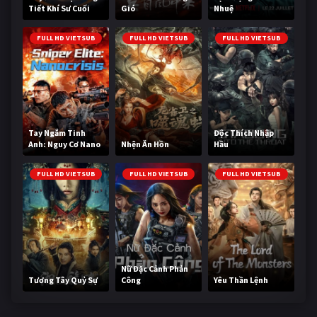
Tiết Khí Sư Cuối
Gió
Nhuệ
Cùng
FULL HD VIETSUB
FULL HD VIETSUB
FULL HD VIETSUB
Tay Ngắm Tinh
Độc Thích Nhập
Anh: Nguy Cơ Nano
Nhện Ăn Hồn
Hầu
FULL HD VIETSUB
FULL HD VIETSUB
FULL HD VIETSUB
Nữ Đặc Cảnh Phản
Tương Tây Quỷ Sự
Công
Yêu Thần Lệnh