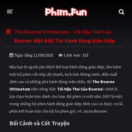
The Bourne Ultimatum - Tối Hậu Thư Của
THỂ LOẠI
Bourne: Một Kiệt Tác Hành Động Gián Điệp
Thần thoại - Cổ trang
Hành động
11/09/2025
325
Ngày đăng:
Lượt xem:
Tâm lý
Chiến tranh
Nếu bạn là người yêu thích thể loại hành động gián điệp, tìm kiếm
Võ thuật - Kiếm hiệp
Nhạc kịch
một bộ phim với nhịp độ nhanh, kịch bản thông minh, diễn xuất
đỉnh cao và những pha hành động mãn nhãn, thì
The Bourne
Kinh dị
Tội phạm - Hình sự
Ultimatum
(tên tiếng Việt:
Tối Hậu Thư Của Bourne
) chính là
Phiêu lưu
Hài hước
lựa chọn hoàn hảo dành cho bạn. Bộ phim ra mắt năm 2007 là một
trong những bộ phim hành động gián điệp đỉnh cao và được coi là
Viễn tưởng
Khoa học - Tài liệu
phần kết hoàn hảo cho bộ ba phim gốc về Jason Bourne.
Hoạt hình
Thể thao
Bối Cảnh và Cốt Truyện
Tình cảm - Lãng mạn
Kỳ ảo