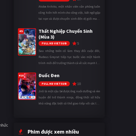
Atobe Arihito, một nhân viên văn phòng luôn
cống hiến hết mình cho công việc, bất ngờ gặp
tai nạn và được chuyển sinh đến dị giới mang
tên Vương quốc Mê Cung. Tại đây, anh trở
Thất Nghiệp Chuyển Sinh
thành một mạo hiểm gi ...
#9
(Mùa 3)
5
FULL HD VIETSUB
Sau những biến cố làm thay đổi cuộc đời,
Rudeus Greyrat tiếp tục bước vào một hành
trình mới để trưởng thành cả về sức mạnh lẫn
tinh thần. Khi đối mặt với những thử thách
Đuốc Đen
ngày càng khắc nghiệt, anh ...
#10
10
FULL HD VIETSUB
Jirô là một cậu bé được ông nuôi dưỡng và rèn
luyện để trở thành ninja, đồng thời sở hữu
khả năng đặc biệt có thể giao tiếp với các loài
động vật. Bị mọi người xa lánh vì sự khác biệt
của mình, cậu ...
 nhức
Phim được xem nhiều