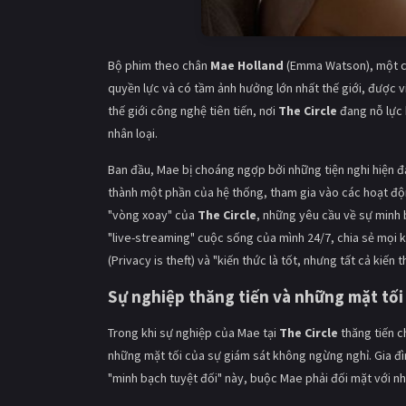
Bộ phim theo chân
Mae Holland
(Emma Watson), một cô
quyền lực và có tầm ảnh hưởng lớn nhất thế giới, được 
thế giới công nghệ tiên tiến, nơi
The Circle
đang nỗ lực 
nhân loại.
Ban đầu, Mae bị choáng ngợp bởi những tiện nghi hiện đạ
thành một phần của hệ thống, tham gia vào các hoạt động
"vòng xoay" của
The Circle
, những yêu cầu về sự minh 
"live-streaming" cuộc sống của mình 24/7, chia sẻ mọi k
(Privacy is theft) và "kiến thức là tốt, nhưng tất cả kiế
Sự nghiệp thăng tiến và những mặt tối
Trong khi sự nghiệp của Mae tại
The Circle
thăng tiến c
những mặt tối của sự giám sát không ngừng nghỉ. Gia đìn
"minh bạch tuyệt đối" này, buộc Mae phải đối mặt với nhữ