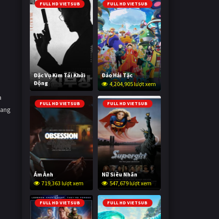
FULL HD VIETSUB
FULL HD VIETSUB
Đặc Vụ Kim Tái Khởi
Đảo Hải Tặc
Động
4,204,905 lượt xem
595,672 lượt xem
a
FULL HD VIETSUB
FULL HD VIETSUB
mang
Ám Ảnh
Nữ Siêu Nhân
719,363 lượt xem
547,679 lượt xem
FULL HD VIETSUB
FULL HD VIETSUB