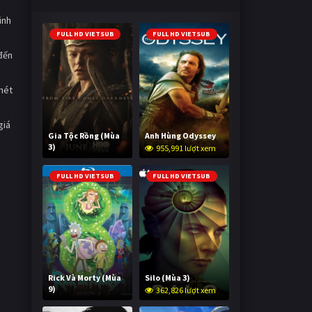
inh
FULL HD VIETSUB
FULL HD VIETSUB
đến
 nét
giá
Gia Tộc Rồng (Mùa
Anh Hùng Odyssey
3)
955,991 lượt xem
2,021,807 lượt xem
FULL HD VIETSUB
FULL HD VIETSUB
Rick Và Morty (Mùa
Silo (Mùa 3)
9)
362,826 lượt xem
2,996,656 lượt xem