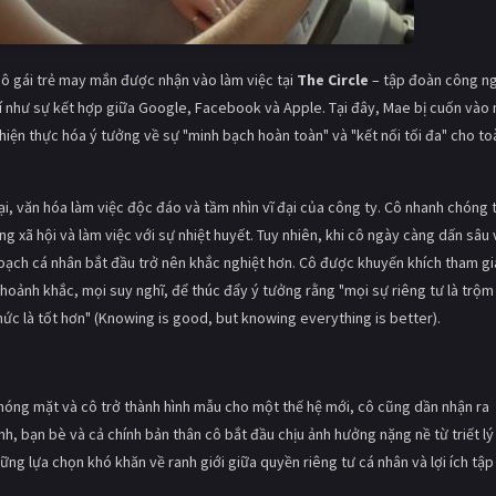
 gái trẻ may mắn được nhận vào làm việc tại
The Circle
– tập đoàn công n
ví như sự kết hợp giữa Google, Facebook và Apple. Tại đây, Mae bị cuốn vào
hiện thực hóa ý tưởng về sự "minh bạch hoàn toàn" và "kết nối tối đa" cho to
i, văn hóa làm việc độc đáo và tầm nhìn vĩ đại của công ty. Cô nhanh chóng 
 xã hội và làm việc với sự nhiệt huyết. Tuy nhiên, khi cô ngày càng dấn sâu
bạch cá nhân bắt đầu trở nên khắc nghiệt hơn. Cô được khuyến khích tham gi
hoảnh khắc, mọi suy nghĩ, để thúc đẩy ý tưởng rằng "mọi sự riêng tư là trộm
n thức là tốt hơn" (Knowing is good, but knowing everything is better).
hóng mặt và cô trở thành hình mẫu cho một thế hệ mới, cô cũng dần nhận ra
h, bạn bè và cả chính bản thân cô bắt đầu chịu ảnh hưởng nặng nề từ triết lý
ng lựa chọn khó khăn về ranh giới giữa quyền riêng tư cá nhân và lợi ích tập 