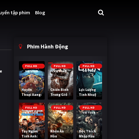
uyển tập phim
Blog
Phim Hành Động
FULL HD
FULL HD
FULL HD
e
VIETSUB
VIETSUB
VIETSUB
Huyền
Chiến Binh
Lực Lượng
Thoại Aang:
Trong Gió
Tinh Nhuệ
Tiết Khí Sư
Cuối Cùng
FULL HD
FULL HD
FULL HD
VIETSUB
VIETSUB
VIETSUB
Tay Ngắm
Nhện Ăn
Độc Thích
Tinh Anh:
Hồn
Nhập Hầu