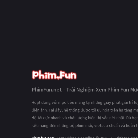
PhimFun.net - Trải Nghiệm Xem Phim Fun Mượ
Hoạt động với mục tiêu mang lại những giây phút giải trí 
điện ảnh. Tại đây, hệ thống được tối ưu hóa trên hạ tầng 
độ tải cực nhanh và chất lượng hiển thị sắc nét nhất. Dù b
kết mang đến những bộ phim mới, vietsub chuẩn và hoàn t
phimfun.net
| Xem Phim Hay Online © 2026. All Rights Res