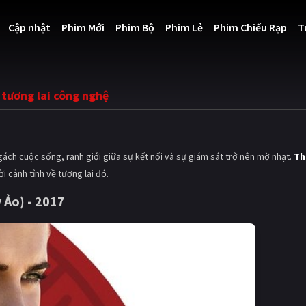
Cập nhật
Phim Mới
Phim Bộ
Phim Lẻ
Phim Chiếu Rạp
T
 tương lai công nghệ
ách cuộc sống, ranh giới giữa sự kết nối và sự giám sát trở nên mờ nhạt.
Th
ời cảnh tỉnh về tương lai đó.
 Ảo) - 2017