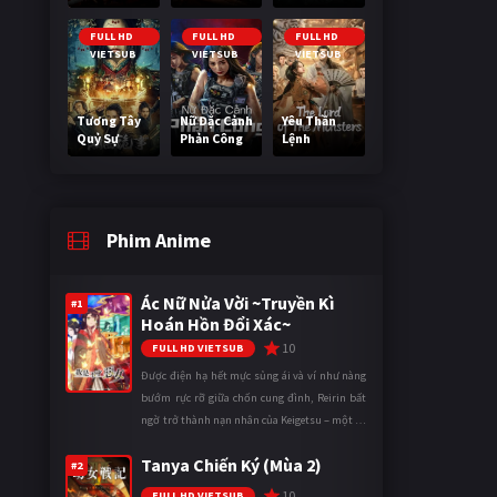
Nguy Cơ
Nano
FULL HD
FULL HD
FULL HD
VIETSUB
VIETSUB
VIETSUB
Tương Tây
Nữ Đặc Cảnh
Yêu Thần
Quỷ Sự
Phản Công
Lệnh
Phim Anime
Ác Nữ Nửa Vời ~Truyền Kì
#1
Hoán Hồn Đổi Xác~
10
FULL HD VIETSUB
Được điện hạ hết mực sủng ái và ví như nàng
bướm rực rỡ giữa chốn cung đình, Reirin bất
ngờ trở thành nạn nhân của Keigetsu – một kẻ
sống ký sinh trong triều đình đã sử dụng ma
Tanya Chiến Ký (Mùa 2)
thuật để hoán đổi th ...
#2
10
FULL HD VIETSUB