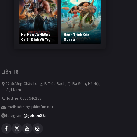
He-Man Và Những
Hành Trình Của
Chiến Binh Vũ Trụ
Moana
238,736 lượt xem
490,146 lượt xem
Liên Hệ
22 đường Châu Long, P. Trúc Bạch, Q. Ba Đình, Hà Nội,
Việt Nam
Hotline: 0985646233
Email:
admin@phimfun.net
Telegram:
@golden885