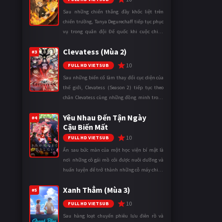
Sau những chiến thắng đầy khốc liệt trên
chiến trường, Tanya Degurechaff tiếp tục phục
vụ trong quân đội Đế quốc khi cuộc chiến
ngày càng leo thang và mở rộng trên nhiều
Clevatess (Mùa 2)
mặt trận. Dù sở hữu tài năn ...
#3
10
FULL HD VIETSUB
Sau những biến cố làm thay đổi cục diện của
thế giới, Clevatess (Season 2) tiếp tục theo
chân Clevatess cùng những đồng minh trong
cuộc chiến chống lại các thế lực đang đẩy nhân
Yêu Nhau Đến Tận Ngày
loại đến bờ vực diệ ...
#4
Cậu Biến Mất
10
FULL HD VIETSUB
Ẩn sau bức màn của một học viện bí mật là
nơi những cô gái mồ côi được nuôi dưỡng và
huấn luyện để trở thành những cỗ máy chiến
đấu. Trong thế giới khắc nghiệt ấy, cái chết
Xanh Thẳm (Mùa 3)
được xem là điều hiển nh ...
#5
10
FULL HD VIETSUB
Sau hàng loạt chuyến phiêu lưu điên rồ và