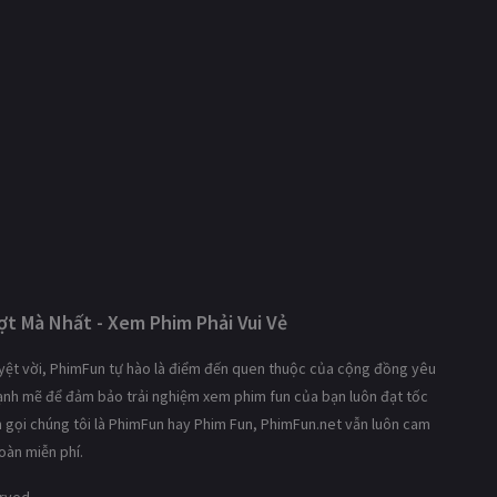
t Mà Nhất - Xem Phim Phải Vui Vẻ
tuyệt vời, PhimFun tự hào là điểm đến quen thuộc của cộng đồng yêu
mạnh mẽ để đảm bảo trải nghiệm xem phim fun của bạn luôn đạt tốc
ạn gọi chúng tôi là PhimFun hay Phim Fun, PhimFun.net vẫn luôn cam
oàn miễn phí.
erved