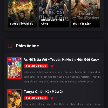
Nữ Đặc Cảnh Phản
Tương Tây Quỷ Sự
Công
Yêu Thần Lệnh
Phim Anime
Ác Nữ Nửa Vời ~Truyền Kì Hoán Hồn Đổi Xác~
#1
10
FULL HD VIETSUB
Được điện hạ hết mực sủng ái và ví như nàng bướm rực rỡ giữa chốn
cung đình, Reirin bất ngờ trở thành nạn nhân của Keigetsu – một kẻ
sống ký sinh trong triều đình đã sử dụng ma thuật để hoán đổi th ...
Tanya Chiến Ký (Mùa 2)
#2
10
FULL HD VIETSUB
Sau những chiến thắng đầy khốc liệt trên chiến trường, Tanya