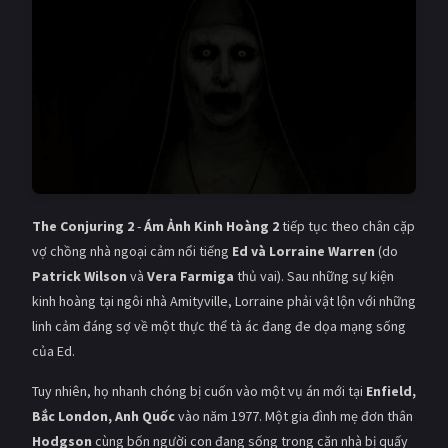
Giật gân
Gia đình
Bí ẩn
Lịch sử
Viễn Tây
Tiểu sử
GameShow
DramaTV
QUỐC GIA
The Conjuring 2
-
Ám Ảnh Kinh Hoàng 2
tiếp tục theo chân cặp
Âu - Mỹ
Trung Quốc - Hồng Kông
vợ chồng nhà ngoại cảm nổi tiếng
Ed và Lorraine Warren
(do
Patrick Wilson
và
Vera Farmiga
thủ vai). Sau những sự kiện
Hàn Quốc
Nhật Bản
kinh hoàng tại ngôi nhà Amityville, Lorraine phải vật lộn với những
linh cảm đáng sợ về một thực thể tà ác đang đe dọa mạng sống
Ấn Độ
Việt Nam
của Ed.
Tổng hợp
Tuy nhiên, họ nhanh chóng bị cuốn vào một vụ án mới tại
Enfield,
Bắc London, Anh Quốc
vào năm 1977. Một gia đình mẹ đơn thân
CẬP NHẬT
Hodgson
cùng bốn người con đang sống trong căn nhà bị quấy