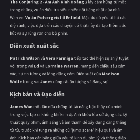
The Conjuring 2
-
Ám Ảnh Kinh Hoàng 2
lấy cảm hứng từ một
trong những vụ án điều tra siêu nhiên nổi tiếng nhất của nhà
Warren:
Vụ án Poltergeist ở Enfield
. Mặc dù có yếu tố hư cấu
điện ảnh, việc dựa trên câu chuyện có thật này đã tạo thêm sức
hút và sự rùng rợn cho bộ phim.
Diễn xuất xuất sắc
Patrick Wilson
và
Vera Farmiga
tiếp tục thể hiện sự ăn ý tuyệt
vời trong vai
Ed
và
Lorraine Warren
, mang đến chiều sâu cảm
xúc, sự tin tưởng và lòng dũng cảm. Diễn xuất của
Madison
Wolfe
trong vai
Janet
cũng rất ấn tượng và đáng sợ.
Kịch bản và Đạo diễn
James Wan
một lần nữa chứng tỏ tài năng bậc thầy của mình
trong việc tạo ra không khí kinh dị. Anh khéo léo sử dụng các kỹ
thuật quay phim, ánh sáng và âm thanh để xây dựng căng thẳng
từ từ, trước khi tung ra những cú "jump scare" hiệu quả và ám
ảnh. Kịch bản cân bằng giữa yếu tố kinh dị, tâm lý và thông điệp