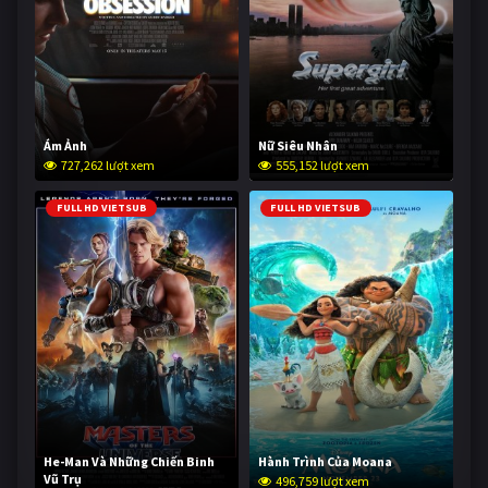
Ám Ảnh
Nữ Siêu Nhân
727,262 lượt xem
555,152 lượt xem
FULL HD VIETSUB
FULL HD VIETSUB
He-Man Và Những Chiến Binh
Hành Trình Của Moana
Vũ Trụ
496,759 lượt xem