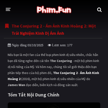
The Conjuring 2 - Ám Ảnh Kinh Hoàng 2: Một
THỂ LOẠI
Trải Nghiệm Kinh Dị Ám Ảnh
Thần thoại - Cổ trang
Hành động
03/10/2025
177
Ngày đăng:
Lượt xem:
Tâm lý
Chiến tranh
Nếu bạn là một fan của thể loại phim kinh dị siêu nhiên, chắc hẳn
Võ thuật - Kiếm hiệp
Nhạc kịch
bạn đã từng nghe đến cái tên
The Conjuring
- một bộ phim kinh
dị nổi tiếng của Mỹ. Và hôm nay, chúng tôi sẽ giới thiệu đến bạn
Kinh dị
Tội phạm - Hình sự
phần tiếp theo của bộ phim đó,
The Conjuring 2
-
Ám Ảnh Kinh
Phiêu lưu
Hài hước
Hoàng 2
(2016), một bộ phim kinh dị siêu nhiên của Mỹ do
James Wan
đạo diễn, biên kịch và đồng sản xuất.
Viễn tưởng
Khoa học - Tài liệu
Tóm Tắt Nội Dung Chính
Hoạt hình
Thể thao
Tình cảm - Lãng mạn
Kỳ ảo