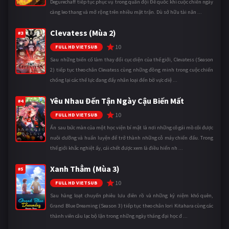
Degurechaff tiếp tục phục vụ trong quân đội Đế quốc khi cuộc chiến ngày
càng leo thang và mở rộng trên nhiều mặt trận. Dù sở hữu tài năn ...
Clevatess (Mùa 2)
#3
10
FULL HD VIETSUB
Sau những biến cố làm thay đổi cục diện của thế giới, Clevatess (Season
2) tiếp tục theo chân Clevatess cùng những đồng minh trong cuộc chiến
chống lại các thế lực đang đẩy nhân loại đến bờ vực diệ ...
Yêu Nhau Đến Tận Ngày Cậu Biến Mất
#4
10
FULL HD VIETSUB
Ẩn sau bức màn của một học viện bí mật là nơi những cô gái mồ côi được
nuôi dưỡng và huấn luyện để trở thành những cỗ máy chiến đấu. Trong
thế giới khắc nghiệt ấy, cái chết được xem là điều hiển nh ...
Xanh Thẳm (Mùa 3)
#5
10
FULL HD VIETSUB
Sau hàng loạt chuyến phiêu lưu điên rồ và những kỷ niệm khó quên,
Grand Blue Dreaming (Season 3) tiếp tục theo chân Iori Kitahara cùng các
thành viên câu lạc bộ lặn trong những ngày tháng đại học đ ...