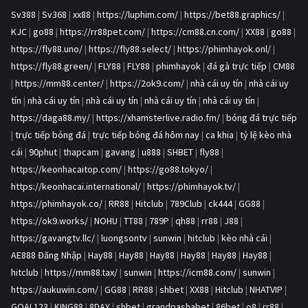
Sv388
|
Sv368
|
xx88
|
https://luphim.com/
|
https://bet88.graphics/
|
KJC
|
go88
|
https://rr88pet.com/
|
https://cm88.cn.com/
|
XX88
|
go88
|
https://fly88.uno/
|
https://fly88.select/
|
https://phimhayok.onl/
|
https://fly88.green/
|
FLY88
|
FLY88
|
phimhayok
|
đá gà trực tiếp
|
CM88
|
https://mm88.center/
|
https://2ok9.com/
|
nhà cái uy tín
|
nhà cái uy
tín
|
nhà cái uy tín
|
nhà cái uy tín
|
nhà cái uy tín
|
nhà cái uy tín
|
https://daga88.my/
|
https://xhamsterlive.radio.fm/
|
bóng đá trực tiếp
|
trực tiếp bóng đá
|
trực tiếp bóng đá hôm nay
|
ca khia
|
tỷ lệ kèo nhà
cái
|
90phut
|
thapcam
|
gavang
|
u888
|
SHBET
|
fly88
|
https://keonhacaitop.com/
|
https://go88.tokyo/
|
https://keonhacai.international/
|
https://phimhayok.tv/
|
https://phimhayok.co/
|
RR88
|
Hitclub
|
789Club
|
ck444
|
GG88
|
https://ok9.works/
|
NOHU
|
TT88
|
789P
|
qh88
|
rr88
|
J88
|
https://gavangtv.llc/
|
luongsontv
|
sunwin
|
hitclub
|
kèo nhà cái
|
AE888 Đăng Nhập
|
Hay88
|
Hay88
|
Hay88
|
Hay88
|
Hay88
|
Hay88
|
hitclub
|
https://mm88.tax/
|
sunwin
|
https://icm88.com/
|
sunwin
|
https://aukuwin.com/
|
GG88
|
RR88
|
shbet
|
XX88
|
Hitclub
|
NHATVIP
|
GOAL123
|
KING88
|
8DAY
|
shbet
|
grandpashabet
|
86bet
|
o8
|
rr88
|