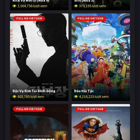
Rick Và Morty (Mùa 9)
Silo (Mùa 3)
3,004,756 lượt xem
379,195 lượt xem
FULL HD VIETSUB
FULL HD VIETSUB
Đặc Vụ Kim Tái Khởi Động
Đảo Hải Tặc
603,765 lượt xem
4,216,225 lượt xem
FULL HD VIETSUB
FULL HD VIETSUB