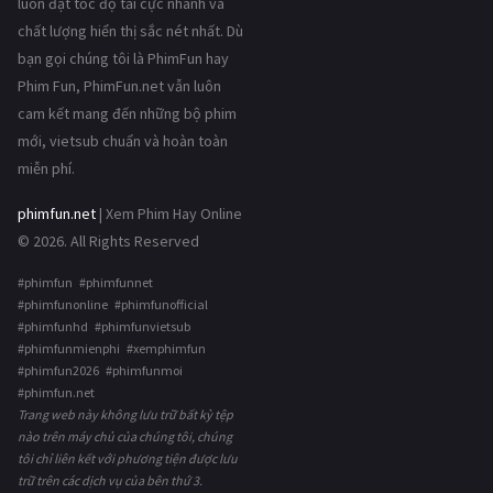
luôn đạt tốc độ tải cực nhanh và
chất lượng hiển thị sắc nét nhất. Dù
bạn gọi chúng tôi là PhimFun hay
Phim Fun, PhimFun.net vẫn luôn
cam kết mang đến những bộ phim
mới, vietsub chuẩn và hoàn toàn
miễn phí.
phimfun.net
| Xem Phim Hay Online
© 2026. All Rights Reserved
#phimfun #phimfunnet
#phimfunonline #phimfunofficial
#phimfunhd #phimfunvietsub
#phimfunmienphi #xemphimfun
#phimfun2026 #phimfunmoi
#phimfun.net
Trang web này không lưu trữ bất kỳ tệp
nào trên máy chủ của chúng tôi, chúng
tôi chỉ liên kết với phương tiện được lưu
trữ trên các dịch vụ của bên thứ 3.