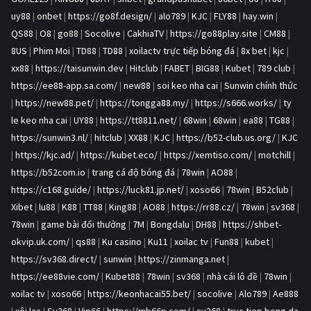
uy88
|
onbet
|
https://go8f.design/
|
alo789
|
KJC
|
FLY88
|
hay.win
|
QS88
|
O8
|
go88
|
Socolive
|
CakhiaTV
|
https://go88play.site
|
CM88
|
8US
|
Phim Moi
|
TD88
|
TD88
|
xoilactv trực tiếp bóng đá
|
8x bet
|
kjc
|
xx88
|
https://taisunwin.dev
|
Hitclub
|
FABET
|
BIG88
|
Kubet
|
789 club
|
https://ee88-app.sa.com/
|
new88
|
soi keo nha cai
|
Sunwin chính thức
|
https://new88.pet/
|
https://tongga88.my/
|
https://s666.works/
|
ty
le keo nha cai
|
UY88
|
https://tt8811.net/
|
68win
|
68win
|
ea88
|
TG88
|
https://sunwin3.nl/
|
hitclub
|
XX88
|
KJC
|
https://b52-club.us.org/
|
KJC
|
https://kjc.ad/
|
https://kubet.eco/
|
https://xemtiso.com/
|
motchill
|
https://b52com.io
|
trang cá độ bóng đá
|
78win
|
AO88
|
https://c168.guide/
|
https://luck81.jp.net/
|
xoso66
|
78win
|
B52club
|
Xibet
|
lu88
|
K88
|
TT88
|
King88
|
AO88
|
https://rr88.cz/
|
78win
|
sv368
|
78win
|
game bài đổi thưởng
|
7M
|
Bongdalu
|
DH88
|
https://shbet-
okvip.uk.com/
|
qs88
|
Ku casino
|
Ku11
|
xoilac tv
|
Fun88
|
kubet
|
https://sv368.direct/
|
sunwin
|
https://zinmanga.net
|
https://ee88vie.com/
|
Kubet88
|
78win
|
sv368
|
nhà cái lô đề
|
78win
|
xoilac tv
|
xoso66
|
https://keonhacai55.bet/
|
socolive
|
Alo789
|
Ae888