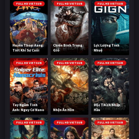
FULL HD VIETSUB
FULL HD VIETSUB
FULL HD VIETSUB
Huyền Thoại Aang:
Chiến Binh Trong
Lực Lượng Tinh
Tiết Khí Sư Cuối
Gió
Nhuệ
Cùng
FULL HD VIETSUB
FULL HD VIETSUB
FULL HD VIETSUB
Tay Ngắm Tinh
Độc Thích Nhập
Anh: Nguy Cơ Nano
Nhện Ăn Hồn
Hầu
FULL HD VIETSUB
FULL HD VIETSUB
FULL HD VIETSUB