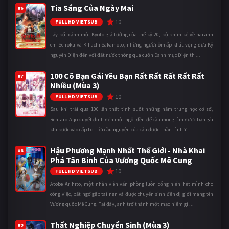
Tia Sáng Của Ngày Mai
#6
10
FULL HD VIETSUB
Lấy bối cảnh một Kyoto giả tưởng của thế kỷ 20, bộ phim kể về hai anh
em Seiroku và Kihachi Sakamoto, những người ôm ấp khát vọng đưa Kỷ
nguyên Điện đến với đất nước thông qua cuốn Danh mục Điện th ...
100 Cô Bạn Gái Yêu Bạn Rất Rất Rất Rất Rất
#7
Nhiều (Mùa 3)
10
FULL HD VIETSUB
Sau khi trải qua 100 lần thất tình suốt những năm trung học cơ sở,
Rentaro Aijo quyết định đến một ngôi đền để cầu mong tìm được bạn gái
khi bước vào cấp ba. Lời cầu nguyện của cậu được Thần Tình Y ...
Hậu Phương Mạnh Nhất Thế Giới - Nhà Khai
#8
Phá Tân Binh Của Vương Quốc Mê Cung
10
FULL HD VIETSUB
Atobe Arihito, một nhân viên văn phòng luôn cống hiến hết mình cho
công việc, bất ngờ gặp tai nạn và được chuyển sinh đến dị giới mang tên
Vương quốc Mê Cung. Tại đây, anh trở thành một mạo hiểm gi ...
Thất Nghiệp Chuyển Sinh (Mùa 3)
#9