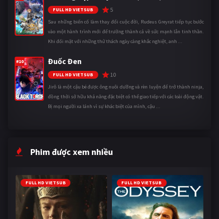
5
FULL HD VIETSUB
Sau những biến cố làm thay đổi cuộc đời, Rudeus Greyrat tiếp tục bước
vào một hành trình mới để trưởng thành cả về sức mạnh lẫn tinh thần.
Khi đối mặt với những thử thách ngày càng khắc nghiệt, anh ...
Đuốc Đen
#10
10
FULL HD VIETSUB
Jirô là một cậu bé được ông nuôi dưỡng và rèn luyện để trở thành ninja,
đồng thời sở hữu khả năng đặc biệt có thể giao tiếp với các loài động vật.
Bị mọi người xa lánh vì sự khác biệt của mình, cậu ...
Phim được xem nhiều
FULL HD VIETSUB
FULL HD VIETSUB