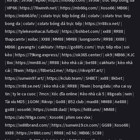
|
xôi lạc
|
Sv368
|
Vip66
|
https://mb66p.com/
|
sv368
|
truc tiep bong da
|
VIP66
|
https://78winnh.net/
|
https://mb66q.com/
|
Xoso66
|
MB66
|
https://mb66.life/
|
colatv trực tiếp bóng đá
|
colatv
|
colatv truc tiep
bong da
|
colatv
|
colatv bóng đá trực tiếp
|
https://rr88co.net/
|
https://tylekeonhacai.futbol/
|
https://bshbet.com/
|
xx88
|
RR88
|
thapcamtv
|
xoilac
|
XX88
|
MM88
|
MM88
|
luongsontv
|
RR88
|
XX88
|
MB66
|
gavangtv
|
cakhiatv
|
https://go88fc.com/
|
trực tiếp nba
|
soi
kèo
|
https://79king.express/
|
https://ok365.center/
|
ok9
|
MB66
|
KJC
|
8xx
|
https://mm88.io/
|
RR88
|
kèo nhà cái
|
bet88
|
cakhiatv
|
kèo nhà
cái
|
78win
|
https://f8beta2.me/
|
https://rikvip97.art/
|
https://sunwin97.art/
|
https://kclub.team/
|
SHBET
|
xx88
|
8kbet
|
https://rr88.se.net/
|
kèo nhà cái
|
RR88
|
78win
|
bongdalu
|
nha cai uy
tin
|
ty le ca cuoc
|
7mcn
|
Xóc đĩa online
|
Kèo nhà cái 5
|
88goals
|
iwin
|
Tài xỉu MD5
|
1GOM
|
Rikvip
|
Go88
|
B52 club
|
max88
|
MM88
|
Ae888
|
go88
|
xoso66
|
https://cm88.dad/
|
https://hi88.uno/
|
MM88
|
https://alo789ga.com/
|
Xoso66
|
phim sex vlxx
|
https://xx88brand.com/
|
https://sunwin19.cn.com/
|
GG88
|
Xoso66
|
XX88
|
https://rr88it.com/
|
RR88
|
nổ hũ
|
MB66
|
SC88
|