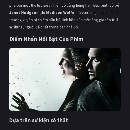
PHIM MỚI
phá bởi một thế lực siêu nhiên vô cùng hung hãn. Đặc biệt, cô bé
Janet Hodgson
(do
Madison Wolfe
thủ vai) là nạn nhân chính,
PHIM BỘ
thường xuyên bị chiếm hữu bởi linh hồn của một ông già tên
Bill
Wilkins
, người đã chết trong căn nhà đó.
PHIM LẺ
Điểm Nhấn Nổi Bật Của Phim
PHIM CHIẾU RẠP
TUYỂN TẬP PHIM
BLOG
Dựa trên sự kiện có thật