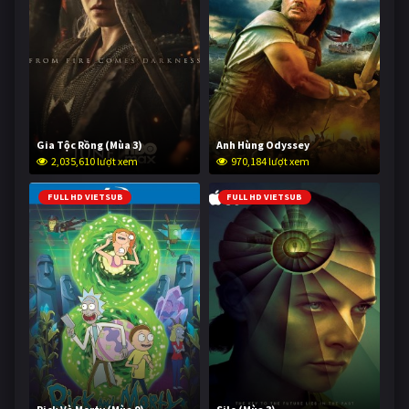
Gia Tộc Rồng (Mùa 3)
Anh Hùng Odyssey
2,035,610 lượt xem
970,184 lượt xem
FULL HD VIETSUB
FULL HD VIETSUB