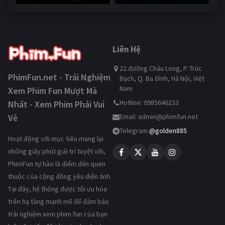
245,826 lượt xem
Liên Hệ
22 đường Châu Long, P. Trúc
PhimFun.net - Trải Nghiệm
Bạch, Q. Ba Đình, Hà Nội, Việt
Nam
Xem Phim Fun Mượt Mà
Hotline: 0985646233
Nhất - Xem Phim Phải Vui
Vẻ
Email:
admin@phimfun.net
Telegram:
@golden885
Hoạt động với mục tiêu mang lại
những giây phút giải trí tuyệt vời,
PhimFun tự hào là điểm đến quen
thuộc của cộng đồng yêu điện ảnh.
Tại đây, hệ thống được tối ưu hóa
trên hạ tầng mạnh mẽ để đảm bảo
trải nghiệm xem phim fun của bạn