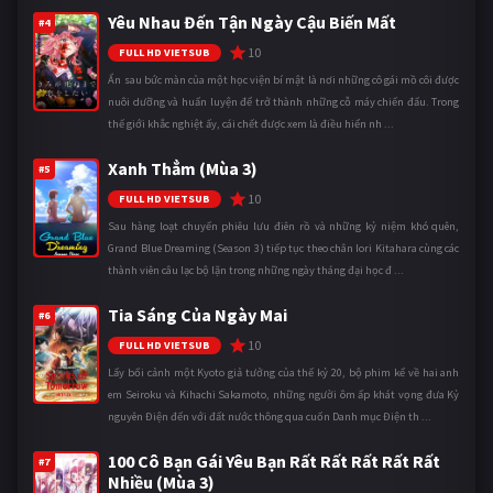
Yêu Nhau Đến Tận Ngày Cậu Biến Mất
#4
10
FULL HD VIETSUB
Ẩn sau bức màn của một học viện bí mật là nơi những cô gái mồ côi được
nuôi dưỡng và huấn luyện để trở thành những cỗ máy chiến đấu. Trong
thế giới khắc nghiệt ấy, cái chết được xem là điều hiển nh ...
Xanh Thẳm (Mùa 3)
#5
10
FULL HD VIETSUB
Sau hàng loạt chuyến phiêu lưu điên rồ và những kỷ niệm khó quên,
Grand Blue Dreaming (Season 3) tiếp tục theo chân Iori Kitahara cùng các
thành viên câu lạc bộ lặn trong những ngày tháng đại học đ ...
Tia Sáng Của Ngày Mai
#6
10
FULL HD VIETSUB
Lấy bối cảnh một Kyoto giả tưởng của thế kỷ 20, bộ phim kể về hai anh
em Seiroku và Kihachi Sakamoto, những người ôm ấp khát vọng đưa Kỷ
nguyên Điện đến với đất nước thông qua cuốn Danh mục Điện th ...
100 Cô Bạn Gái Yêu Bạn Rất Rất Rất Rất Rất
#7
Nhiều (Mùa 3)