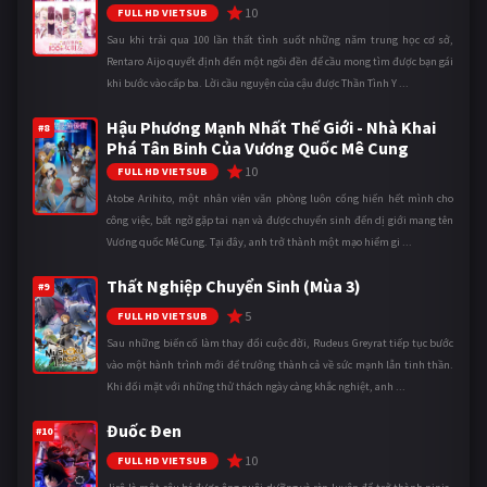
10
FULL HD VIETSUB
Sau khi trải qua 100 lần thất tình suốt những năm trung học cơ sở,
Rentaro Aijo quyết định đến một ngôi đền để cầu mong tìm được bạn gái
khi bước vào cấp ba. Lời cầu nguyện của cậu được Thần Tình Y ...
Hậu Phương Mạnh Nhất Thế Giới - Nhà Khai
#8
Phá Tân Binh Của Vương Quốc Mê Cung
10
FULL HD VIETSUB
Atobe Arihito, một nhân viên văn phòng luôn cống hiến hết mình cho
công việc, bất ngờ gặp tai nạn và được chuyển sinh đến dị giới mang tên
Vương quốc Mê Cung. Tại đây, anh trở thành một mạo hiểm gi ...
Thất Nghiệp Chuyển Sinh (Mùa 3)
#9
5
FULL HD VIETSUB
Sau những biến cố làm thay đổi cuộc đời, Rudeus Greyrat tiếp tục bước
vào một hành trình mới để trưởng thành cả về sức mạnh lẫn tinh thần.
Khi đối mặt với những thử thách ngày càng khắc nghiệt, anh ...
Đuốc Đen
#10
10
FULL HD VIETSUB