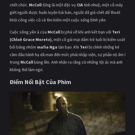
chết chóc.
McCall
từng là một đặc vụ
CIA
tinh nhuệ, một cỗ máy
giết người được huấn luyện bài bản, người đã giả chết để thoát
khỏi công việc cũ và tìm kiếm một cuộc sống bình yên.
Cuộc sống yên ả của
McCall
bị phá vỡ khi anh kết bạn với
Teri
(Chloë Grace Moretz)
, một cô gái mại dâm trẻ tuổi bị kiểm soát
bởi băng nhóm
mafia Nga
tàn bạo. Khi
Teri
bị chính những kẻ
cầm đầu hành hạ dã man đến mức phải nhập viện, sự phẫn nộ âm ỉ
trong
McCall
bùng lên. Anh nhận ra rằng có những tội ác mà anh
không thể làm ngơ.
Điểm Nổi Bật Của Phim