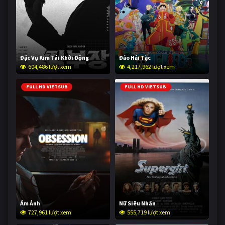
Đặc Vụ Kim Tái Khởi Động
Đảo Hải Tặc
604,486 lượt xem
4,217,962 lượt xem
FULL HD VIETSUB
FULL HD VIETSUB
Ám Ảnh
Nữ Siêu Nhân
727,961 lượt xem
555,719 lượt xem