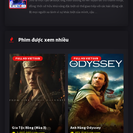
Jirô là một cậu bé được ông nuôi dưỡng và rèn luyện để trở thành ninja,
đồng thời sở hữu khả năng đặc biệt có thể giao tiếp với các loài động vật.
Bị mọi người xa lánh vì sự khác biệt của mình, cậu ...
Phim được xem nhiều
FULL HD VIETSUB
FULL HD VIETSUB
Gia Tộc Rồng (Mùa 3)
Anh Hùng Odyssey
2,037,697 lượt xem
971,515 lượt xem