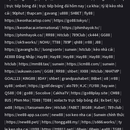
|
trực tiếp bóng đá
|
trực tiếp bóng đá hôm nay
|
ca khia
|
tỷ lệ kèo nhà
cái
|
90phut
|
thapcam
|
gavang
|
u888
|
SHBET
|
fly88
|
https://keonhacaitop.com/
|
https://go88.tokyo/
|
https://keonhacai.international/
|
https://phimhayok.tv/
|
https://phimhayok.co/
|
RR88
|
Hitclub
|
789Club
|
ck444
|
GG88
|
https://ok9.works/
|
NOHU
|
TT88
|
789P
|
qh88
|
rr88
|
J88
|
https://gavangtv.llc/
|
luongsontv
|
sunwin
|
hitclub
|
kèo nhà cái
|
AE888 Đăng Nhập
|
Hay88
|
Hay88
|
Hay88
|
Hay88
|
Hay88
|
Hay88
|
hitclub
|
https://mm88.tax/
|
sunwin
|
https://icm88.com/
|
sunwin
|
https://aukuwin.com/
|
GG88
|
RR88
|
shbet
|
XX88
|
Hitclub
|
NHATVIP
|
GOAL123
|
KING88
|
8DAY
|
shbet
|
grandpashabet
|
86bet
|
o8
|
rr88
|
uy88
|
onbet
|
https://go8f.design/
|
alo789
|
KJC
|
FLY88
|
hay.win
|
QS88
|
O8
|
go88
|
Socolive
|
CakhiaTV
|
https://go88play.site
|
CM88
|
8US
|
Phim Moi
|
TD88
|
TD88
|
xoilactv trực tiếp bóng đá
|
8x bet
|
kjc
|
xx88
|
https://taisunwin.dev
|
Hitclub
|
FABET
|
BIG88
|
Kubet
|
789 club
|
https://ee88-app.sa.com/
|
new88
|
soi keo nha cai
|
Sunwin chính thức
|
https://new88.pet/
|
https://tongga88.my/
|
https://s666.works/
|
ty
le keo nha cai
|
UY88
|
https://tt8811.net/
|
68win
|
68win
|
ea88
|
TG88
|