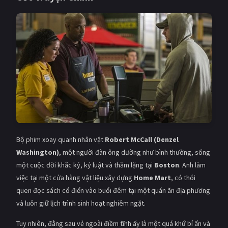
PHIM MỚI
PHIM BỘ
PHIM LẺ
PHIM CHIẾU RẠP
TUYỂN TẬP PHIM
BLOG
Bộ phim xoay quanh nhân vật
Robert McCall (Denzel
Washington)
, một người đàn ông dường như bình thường, sống
một cuộc đời khắc kỷ, kỷ luật và thầm lặng tại
Boston
. Anh làm
việc tại một cửa hàng vật liệu xây dựng
Home Mart
, có thói
quen đọc sách cổ điển vào buổi đêm tại một quán ăn địa phương
và luôn giữ lịch trình sinh hoạt nghiêm ngặt.
Tuy nhiên, đằng sau vẻ ngoài điềm tĩnh ấy là một quá khứ bí ẩn và