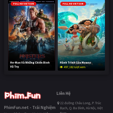
FULL HD VIETSUB
FULL HD VIETSUB
He-Man Và Những Chiến Binh
Hành Trình Của Moana
Vũ Trụ
497,182 lượt xem
246,378 lượt xem
Liên Hệ
22 đường Châu Long, P. Trúc
PhimFun.net - Trải Nghiệm
Bạch, Q. Ba Đình, Hà Nội, Việt
Nam