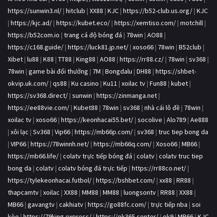
https://sunwin3.nl/
|
hitclub
|
XX88
|
KJC
|
https://b52-club.us.org/
|
KJC
|
https://kjc.ad/
|
https://kubet.eco/
|
https://xemtiso.com/
|
motchill
|
https://b52com.io
|
trang cá độ bóng đá
|
78win
|
AO88
|
https://c168.guide/
|
https://luck81.jp.net/
|
xoso66
|
78win
|
B52club
|
Xibet
|
lu88
|
K88
|
TT88
|
King88
|
AO88
|
https://rr88.cz/
|
78win
|
sv368
|
78win
|
game bài đổi thưởng
|
7M
|
Bongdalu
|
DH88
|
https://shbet-
okvip.uk.com/
|
qs88
|
Ku casino
|
Ku11
|
xoilac tv
|
Fun88
|
kubet
|
https://sv368.direct/
|
sunwin
|
https://zinmanga.net
|
https://ee88vie.com/
|
Kubet88
|
78win
|
sv368
|
nhà cái lô đề
|
78win
|
xoilac tv
|
xoso66
|
https://keonhacai55.bet/
|
socolive
|
Alo789
|
Ae888
|
xôi lạc
|
Sv368
|
Vip66
|
https://mb66p.com/
|
sv368
|
truc tiep bong da
|
VIP66
|
https://78winnh.net/
|
https://mb66q.com/
|
Xoso66
|
MB66
|
https://mb66.life/
|
colatv trực tiếp bóng đá
|
colatv
|
colatv truc tiep
bong da
|
colatv
|
colatv bóng đá trực tiếp
|
https://rr88co.net/
|
https://tylekeonhacai.futbol/
|
https://bshbet.com/
|
xx88
|
RR88
|
thapcamtv
|
xoilac
|
XX88
|
MM88
|
MM88
|
luongsontv
|
RR88
|
XX88
|
MB66
|
gavangtv
|
cakhiatv
|
https://go88fc.com/
|
trực tiếp nba
|
soi
kèo
|
https://79king.express/
|
https://ok365.center/
|
ok9
|
MB66
|
KJC