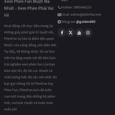
Xem Phim Fun Mượt Mà
Hotline: 0985646233
Nhất - Xem Phim Phải Vui
Vẻ
Email:
admin@phimfun.net
Telegram:
@golden885
Hoạt động với mục tiêu mang lại
những giây phút giải trí tuyệt vời,
PhimFun tự hào là điểm đến quen
thuộc của cộng đồng yêu điện ảnh.
Tại đây, hệ thống được tối ưu hóa
trên hạ tầng mạnh mẽ để đảm bảo
trải nghiệm xem phim fun của bạn
luôn đạt tốc độ tải cực nhanh và
chất lượng hiển thị sắc nét nhất. Dù
bạn gọi chúng tôi là PhimFun hay
Phim Fun, PhimFun.net vẫn luôn
cam kết mang đến những bộ phim
mới, vietsub chuẩn và hoàn toàn
miễn phí.