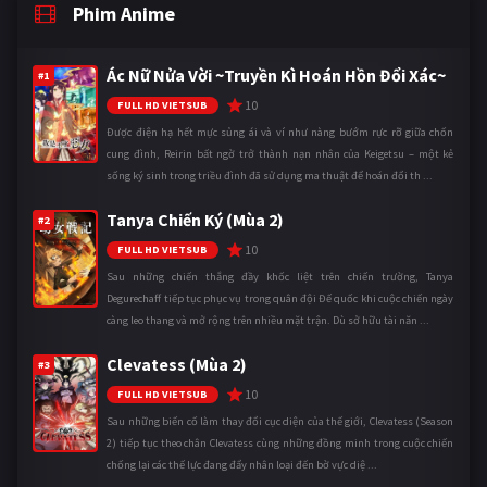
Phim Anime
Ác Nữ Nửa Vời ~Truyền Kì Hoán Hồn Đổi Xác~
#1
10
FULL HD VIETSUB
Được điện hạ hết mực sủng ái và ví như nàng bướm rực rỡ giữa chốn
cung đình, Reirin bất ngờ trở thành nạn nhân của Keigetsu – một kẻ
sống ký sinh trong triều đình đã sử dụng ma thuật để hoán đổi th ...
Tanya Chiến Ký (Mùa 2)
#2
10
FULL HD VIETSUB
Sau những chiến thắng đầy khốc liệt trên chiến trường, Tanya
Degurechaff tiếp tục phục vụ trong quân đội Đế quốc khi cuộc chiến ngày
càng leo thang và mở rộng trên nhiều mặt trận. Dù sở hữu tài năn ...
Clevatess (Mùa 2)
#3
10
FULL HD VIETSUB
Sau những biến cố làm thay đổi cục diện của thế giới, Clevatess (Season
2) tiếp tục theo chân Clevatess cùng những đồng minh trong cuộc chiến
chống lại các thế lực đang đẩy nhân loại đến bờ vực diệ ...