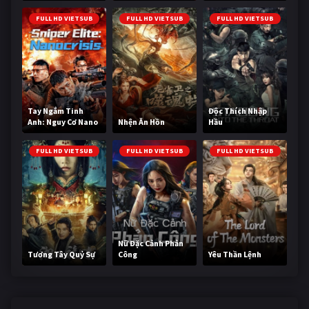
Cùng
FULL HD VIETSUB
FULL HD VIETSUB
FULL HD VIETSUB
Tay Ngắm Tinh
Độc Thích Nhập
Anh: Nguy Cơ Nano
Nhện Ăn Hồn
Hầu
FULL HD VIETSUB
FULL HD VIETSUB
FULL HD VIETSUB
Nữ Đặc Cảnh Phản
Tương Tây Quỷ Sự
Công
Yêu Thần Lệnh