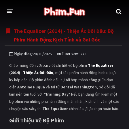
The Equalizer (2014) - Thiện Ác Đối Đầu: Bộ
THỂ LOẠI
Phim Hành Động Kịch Tính và Gai Góc
Thần thoại - Cổ trang
Hành động
28/10/2025
273
Ngày đăng:
Lượt xem:
Tâm lý
Chiến tranh
Chào mừng đến với bài viết chi tiết về bộ phim
The Equalizer
Võ thuật - Kiếm hiệp
Nhạc kịch
(2014)
-
Thiện Ác Đối Đầu
, một tác phẩm hành động kinh dị cực
kỳ hấp dẫn. Bộ phim đánh dấu sự tái hợp thành công giữa đạo
Kinh dị
Tội phạm - Hình sự
diễn
Antoine Fuqua
và tài tử
Denzel Washington
, bộ đôi đã
Phiêu lưu
Hài hước
làm nên tên tuổi với "
Training Day
". Nếu bạn đang tìm kiếm một
bộ phim với những pha hành động mãn nhãn, kịch tính và một câu
Viễn tưởng
Khoa học - Tài liệu
chuyện sâu sắc, thì
The Equalizer
chính là sự lựa chọn hoàn hảo.
Hoạt hình
Thể thao
Giới Thiệu Về Bộ Phim
Tình cảm - Lãng mạn
Kỳ ảo