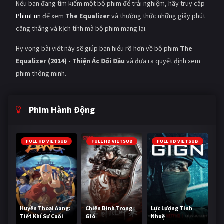
Nếu bạn đang tìm kiếm một bộ phim để trải nghiệm, hãy truy cập
PhimFun
để xem
The Equalizer
và thưởng thức những giây phút
căng thẳng và kịch tính mà bộ phim mang lại.
Hy vọng bài viết này sẽ giúp bạn hiểu rõ hơn về bộ phim
The
Equalizer (2014) - Thiện Ác Đối Đầu
và đưa ra quyết định xem
phim thông minh.
Phim Hành Động
FULL HD VIETSUB
FULL HD VIETSUB
FULL HD VIETSUB
Huyền Thoại Aang:
Chiến Binh Trong
Lực Lượng Tinh
Tiết Khí Sư Cuối
Gió
Nhuệ