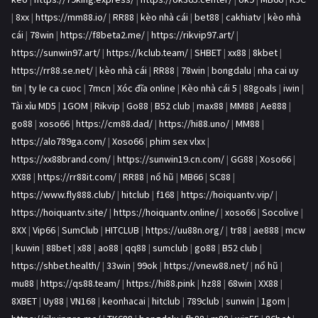
|
8xx
|
https://mm88.io/
|
RR88
|
kèo nhà cái
|
bet88
|
cakhiatv
|
kèo nhà
cái
|
78win
|
https://f8beta2.me/
|
https://rikvip97.art/
|
https://sunwin97.art/
|
https://kclub.team/
|
SHBET
|
xx88
|
8kbet
|
https://rr88.se.net/
|
kèo nhà cái
|
RR88
|
78win
|
bongdalu
|
nha cai uy
tin
|
ty le ca cuoc
|
7mcn
|
Xóc đĩa online
|
Kèo nhà cái 5
|
88goals
|
iwin
|
Tài xỉu MD5
|
1GOM
|
Rikvip
|
Go88
|
B52 club
|
max88
|
MM88
|
Ae888
|
go88
|
xoso66
|
https://cm88.dad/
|
https://hi88.uno/
|
MM88
|
https://alo789ga.com/
|
Xoso66
|
phim sex vlxx
|
https://xx88brand.com/
|
https://sunwin19.cn.com/
|
GG88
|
Xoso66
|
XX88
|
https://rr88it.com/
|
RR88
|
nổ hũ
|
MB66
|
SC88
|
https://www.fly888.club/
|
hitclub
|
f168
|
https://hoiquantv.vip/
|
https://hoiquantv.site/
|
https://hoiquantv.online/
|
xoso66
|
Socolive
|
8XX
|
Vip66
|
SumClub
|
HITCLUB
|
https://uu88n.org/
|
tr88
|
ae888
|
mcw
|
kuwin
|
88bet
|
x88
|
ao88
|
qq88
|
sumclub
|
go88
|
B52 club
|
https://shbet.health/
|
33win
|
99ok
|
https://vnew88.net/
|
nổ hũ
|
mu88
|
https://qs88.team/
|
https://hi88.pink
|
hz88
|
68win
|
XX88
|
8XBET
|
Uy88
|
VN168
|
keonhacai
|
hitclub
|
789club
|
sunwin
|
1gom
|