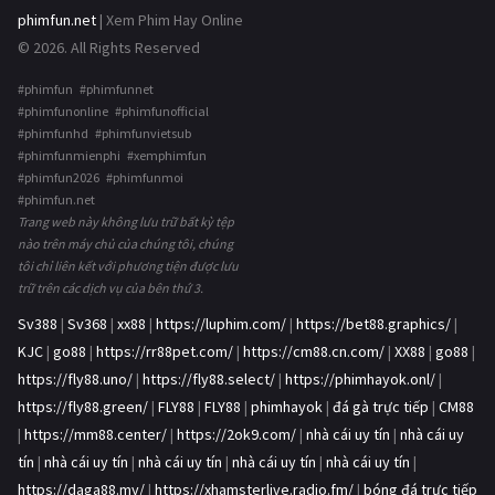
phimfun.net
| Xem Phim Hay Online
© 2026. All Rights Reserved
#phimfun #phimfunnet
#phimfunonline #phimfunofficial
#phimfunhd #phimfunvietsub
#phimfunmienphi #xemphimfun
#phimfun2026 #phimfunmoi
#phimfun.net
Trang web này không lưu trữ bất kỳ tệp
nào trên máy chủ của chúng tôi, chúng
tôi chỉ liên kết với phương tiện được lưu
trữ trên các dịch vụ của bên thứ 3.
Sv388
|
Sv368
|
xx88
|
https://luphim.com/
|
https://bet88.graphics/
|
KJC
|
go88
|
https://rr88pet.com/
|
https://cm88.cn.com/
|
XX88
|
go88
|
https://fly88.uno/
|
https://fly88.select/
|
https://phimhayok.onl/
|
https://fly88.green/
|
FLY88
|
FLY88
|
phimhayok
|
đá gà trực tiếp
|
CM88
|
https://mm88.center/
|
https://2ok9.com/
|
nhà cái uy tín
|
nhà cái uy
tín
|
nhà cái uy tín
|
nhà cái uy tín
|
nhà cái uy tín
|
nhà cái uy tín
|
https://daga88.my/
|
https://xhamsterlive.radio.fm/
|
bóng đá trực tiếp