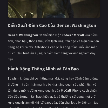
Diễn Xuất Đỉnh Cao Của Denzel Washington
Denzel Washington
đã thể hiện một
Robert McCall
vừa điềm
tĩnh, nhân hậu, thông thái, vừa lạnh lùng, tàn bạo và hiệu quả đến
đáng sợ khi ra tay. Anh không cần phải gồng mình, mỗi ánh mắt,
cử chỉ đều toát lên sự nguy hiểm tiềm tàng và kinh nghiệm dày
dặn.
Hành Động Thông Minh và Tàn Bạo
Bộ phim không chỉ có những màn đấu súng hay đánh đấm thông
thường mà còn nhấn mạnh vào khả năng quan sát, phân tích và
tận dụng môi trường xung quanh của
McCall
. Phong cách chiến
đấu đặc trưng – tàn bạo, hiệu quả, và thường sử dụng mọi thứ
xung quanh làm vũ khí (từ dao, búa, đến chai lọ, dây điện...) – tạo