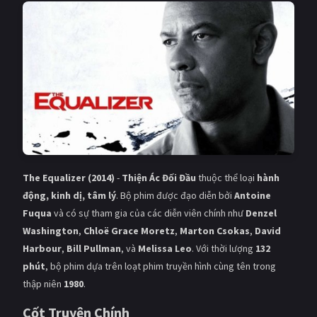
Giật gân
Gia đình
Bí ẩn
Lịch sử
Viễn Tây
Tiểu sử
GameShow
DramaTV
QUỐC GIA
Âu - Mỹ
Trung Quốc - Hồng Kông
The Equalizer (2014)
-
Thiện Ác Đối Đầu
thuộc thể loại
hành
động, kinh dị, tâm lý
. Bộ phim được đạo diễn bởi
Antoine
Hàn Quốc
Nhật Bản
Fuqua
và có sự tham gia của các diễn viên chính như
Denzel
Washington
,
Chloë Grace Moretz
,
Marton Csokas
,
David
Ấn Độ
Việt Nam
Harbour
,
Bill Pullman
, và
Melissa Leo
. Với thời lượng
132
Tổng hợp
phút
, bộ phim dựa trên loạt phim truyền hình cùng tên trong
thập niên
1980
.
CẬP NHẬT
Cốt Truyện Chính