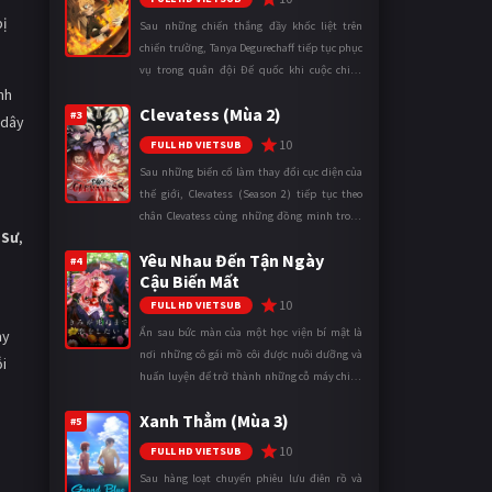
bị
Sau những chiến thắng đầy khốc liệt trên
chiến trường, Tanya Degurechaff tiếp tục phục
vụ trong quân đội Đế quốc khi cuộc chiến
nh
ngày càng leo thang và mở rộng trên nhiều
Clevatess (Mùa 2)
mặt trận. Dù sở hữu tài năn ...
#3
 dây
10
FULL HD VIETSUB
Sau những biến cố làm thay đổi cục diện của
thế giới, Clevatess (Season 2) tiếp tục theo
chân Clevatess cùng những đồng minh trong
 Sư
,
cuộc chiến chống lại các thế lực đang đẩy nhân
Yêu Nhau Đến Tận Ngày
loại đến bờ vực diệ ...
#4
Cậu Biến Mất
10
FULL HD VIETSUB
Ẩn sau bức màn của một học viện bí mật là
ảy
nơi những cô gái mồ côi được nuôi dưỡng và
ỗi
huấn luyện để trở thành những cỗ máy chiến
đấu. Trong thế giới khắc nghiệt ấy, cái chết
Xanh Thẳm (Mùa 3)
được xem là điều hiển nh ...
#5
10
FULL HD VIETSUB
Sau hàng loạt chuyến phiêu lưu điên rồ và