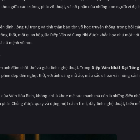
 thoa giữa các trường phái võ thuật, và số phận của những con người vĩ đại 
ên định, lòng tự trọng và tinh thần bảo tồn võ học truyền thống trong bối cả
Đồng thời, mối quan hệ giữa Diệp Vấn và Cung Nhị được khắc họa như một sợi
và sứ mệnh võ học.
ệ
n ảnh đậm chất thơ và giàu tính nghệ thuật. Trong
Diệp Vấn: Nhất Đại Tông
c phim đẹp đến nghẹt thở, với ánh sáng mờ ảo, màu sắc u hoài và những cảnh
t của Viên Hòa Bình, không chỉ là khoe mẽ sức mạnh mà còn là những điệu nh
ôn phái. Chúng được quay và dựng một cách tỉ mỉ, đầy tính nghệ thuật, biến m