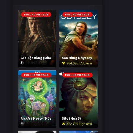
FULL HD VIETSUB
FULL HD VIETSUB
Gia Tộc Rồng (Mùa
Anh Hùng Odyssey
3)
964,036 lượt xem
2,029,812 lượt xem
FULL HD VIETSUB
FULL HD VIETSUB
Rick Và Morty (Mùa
Silo (Mùa 3)
9)
372,799 lượt xem
3,000,731 lượt xem