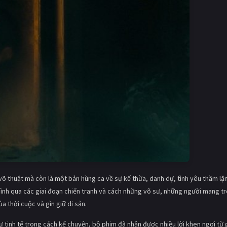
õ thuật mà còn là một bản hùng ca về sự kế thừa, danh dự, tình yêu thầm lặ
ình qua các giai đoạn chiến tranh và cách những võ sư, những người mang t
a thời cuộc và gìn giữ di sản.
sự tinh tế trong cách kể chuyện, bộ phim đã nhận được nhiều lời khen ngợi từ 