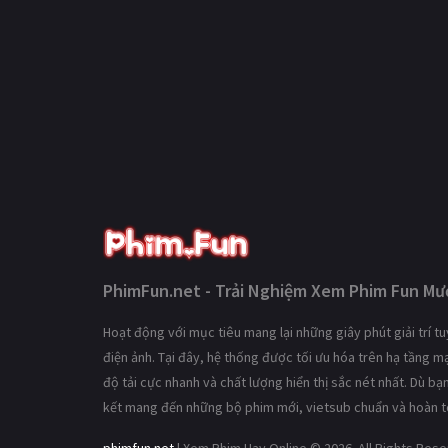
PhimFun.net - Trải Nghiệm Xem Phim Fun Mượ
Hoạt động với mục tiêu mang lại những giây phút giải trí 
điện ảnh. Tại đây, hệ thống được tối ưu hóa trên hạ tầng 
độ tải cực nhanh và chất lượng hiển thị sắc nét nhất. Dù b
kết mang đến những bộ phim mới, vietsub chuẩn và hoàn t
phimfun.net
| Xem Phim Hay Online © 2026. All Rights Res