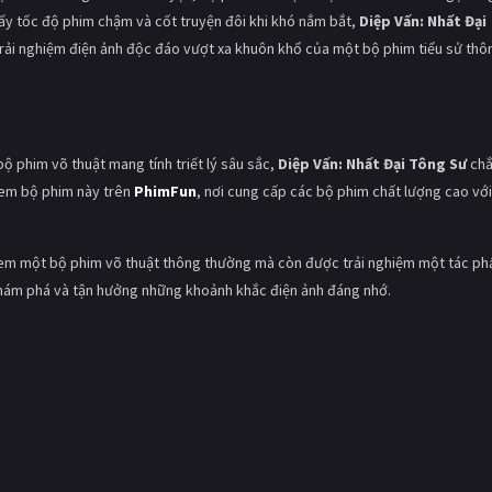
ấy tốc độ phim chậm và cốt truyện đôi khi khó nắm bắt,
Diệp Vấn: Nhất Đại
rải nghiệm điện ảnh độc đáo vượt xa khuôn khổ của một bộ phim tiểu sử thô
ộ phim võ thuật mang tính triết lý sâu sắc,
Diệp Vấn: Nhất Đại Tông Sư
ch
 xem bộ phim này trên
PhimFun
, nơi cung cấp các bộ phim chất lượng cao vớ
xem một bộ phim võ thuật thông thường mà còn được trải nghiệm một tác p
ám phá và tận hưởng những khoảnh khắc điện ảnh đáng nhớ.