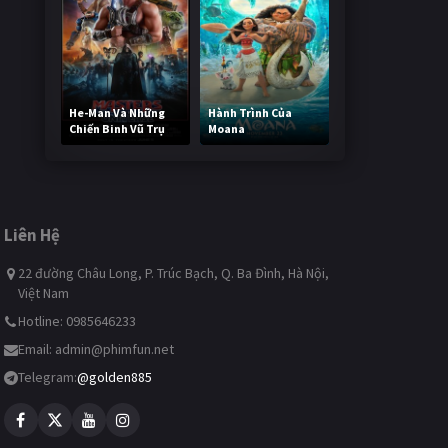
He-Man Và Những
Hành Trình Của
Chiến Binh Vũ Trụ
Moana
242,086 lượt xem
493,167 lượt xem
Liên Hệ
22 đường Châu Long, P. Trúc Bạch, Q. Ba Đình, Hà Nội,
Việt Nam
Hotline: 0985646233
Email:
admin@phimfun.net
Telegram:
@golden885