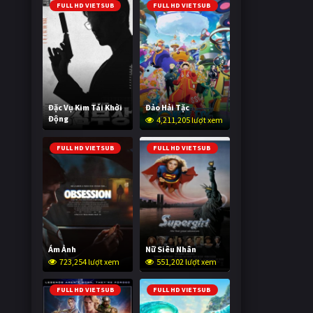
FULL HD VIETSUB
FULL HD VIETSUB
Đặc Vụ Kim Tái Khởi
Đảo Hải Tặc
Động
4,211,205 lượt xem
599,936 lượt xem
FULL HD VIETSUB
FULL HD VIETSUB
Ám Ảnh
Nữ Siêu Nhân
723,254 lượt xem
551,202 lượt xem
FULL HD VIETSUB
FULL HD VIETSUB