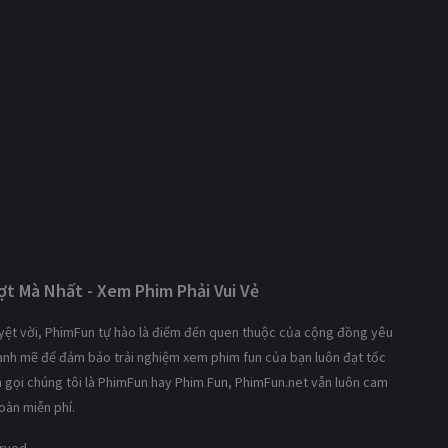
t Mà Nhất - Xem Phim Phải Vui Vẻ
tuyệt vời, PhimFun tự hào là điểm đến quen thuộc của cộng đồng yêu
mạnh mẽ để đảm bảo trải nghiệm xem phim fun của bạn luôn đạt tốc
ạn gọi chúng tôi là PhimFun hay Phim Fun, PhimFun.net vẫn luôn cam
oàn miễn phí.
erved