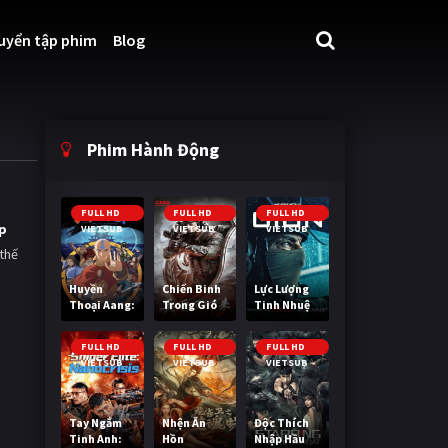
uyển tập phim
Blog
Phim Hành Động
FULL HD
FULL HD
FULL HD
p
VIETSUB
VIETSUB
VIETSUB
 thế
Huyền
Chiến Binh
Lực Lượng
Thoại Aang:
Trong Gió
Tinh Nhuệ
Tiết Khí Sư
Cuối Cùng
FULL HD
FULL HD
FULL HD
VIETSUB
VIETSUB
VIETSUB
Tay Ngắm
Nhện Ăn
Độc Thích
Tinh Anh:
Hồn
Nhập Hầu