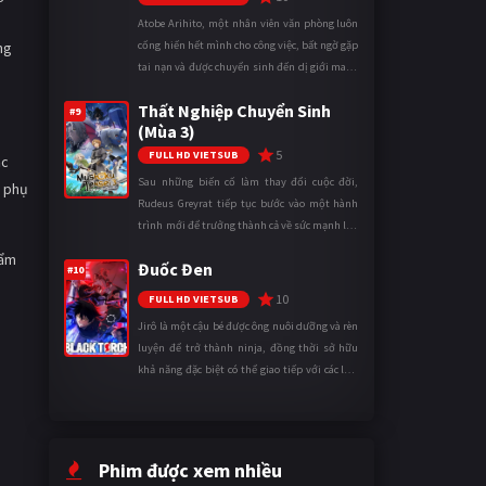
Atobe Arihito, một nhân viên văn phòng luôn
ng
cống hiến hết mình cho công việc, bất ngờ gặp
tai nạn và được chuyển sinh đến dị giới mang
tên Vương quốc Mê Cung. Tại đây, anh trở
Thất Nghiệp Chuyển Sinh
thành một mạo hiểm gi ...
#9
(Mùa 3)
5
FULL HD VIETSUB
ắc
Sau những biến cố làm thay đổi cuộc đời,
i phụ
Rudeus Greyrat tiếp tục bước vào một hành
trình mới để trưởng thành cả về sức mạnh lẫn
tinh thần. Khi đối mặt với những thử thách
hẩm
Đuốc Đen
ngày càng khắc nghiệt, anh ...
#10
10
FULL HD VIETSUB
Jirô là một cậu bé được ông nuôi dưỡng và rèn
luyện để trở thành ninja, đồng thời sở hữu
khả năng đặc biệt có thể giao tiếp với các loài
động vật. Bị mọi người xa lánh vì sự khác biệt
của mình, cậu ...
Phim được xem nhiều