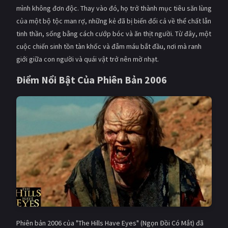
mình không đơn độc. Thay vào đó, họ trở thành mục tiêu săn lùng
của một bộ tộc man rợ, những kẻ đã bị biến đổi cả về thể chất lẫn
tinh thần, sống bằng cách cướp bóc và ăn thịt người. Từ đây, một
cuộc chiến sinh tồn tàn khốc và đẫm máu bắt đầu, nơi mà ranh
giới giữa con người và quái vật trở nên mờ nhạt.
Điểm Nổi Bật Của Phiên Bản 2006
Phiên bản 2006 của "The Hills Have Eyes" (Ngọn Đồi Có Mắt) đã