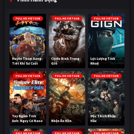
FULL HD VIETSUB
FULL HD VIETSUB
FULL HD VIETSUB
Huyền Thoại Aang:
Chiến Binh Trong
Lực Lượng Tinh
Tiết Khí Sư Cuối
Gió
Nhuệ
Cùng
FULL HD VIETSUB
FULL HD VIETSUB
FULL HD VIETSUB
Tay Ngắm Tinh
Độc Thích Nhập
Anh: Nguy Cơ Nano
Nhện Ăn Hồn
Hầu
FULL HD VIETSUB
FULL HD VIETSUB
FULL HD VIETSUB