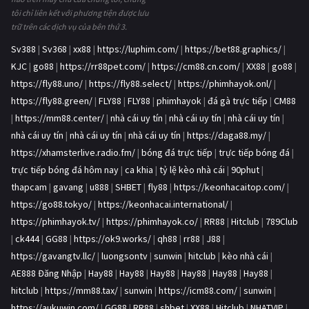
tôi chỉ liên kết với phương tiện được lưu
trữ trên các dịch vụ của bên thứ 3.
Sv388
|
Sv368
|
xx88
|
https://luphim.com/
|
https://bet88.graphics/
|
KJC
|
go88
|
https://rr88pet.com/
|
https://cm88.cn.com/
|
XX88
|
go88
|
https://fly88.uno/
|
https://fly88.select/
|
https://phimhayok.onl/
|
https://fly88.green/
|
FLY88
|
FLY88
|
phimhayok
|
đá gà trực tiếp
|
CM88
|
https://mm88.center/
|
nhà cái uy tín
|
nhà cái uy tín
|
nhà cái uy tín
|
nhà cái uy tín
|
nhà cái uy tín
|
nhà cái uy tín
|
https://daga88.my/
|
https://xhamsterlive.radio.fm/
|
bóng đá trực tiếp
|
trực tiếp bóng đá
|
trực tiếp bóng đá hôm nay
|
ca khia
|
tỷ lệ kèo nhà cái
|
90phut
|
thapcam
|
gavang
|
u888
|
SHBET
|
fly88
|
https://keonhacaitop.com/
|
https://go88.tokyo/
|
https://keonhacai.international/
|
https://phimhayok.tv/
|
https://phimhayok.co/
|
RR88
|
Hitclub
|
789Club
|
ck444
|
GG88
|
https://ok9.works/
|
qh88
|
rr88
|
J88
|
https://gavangtv.llc/
|
luongsontv
|
sunwin
|
hitclub
|
kèo nhà cái
|
AE888 Đăng Nhập
|
Hay88
|
Hay88
|
Hay88
|
Hay88
|
Hay88
|
Hay88
|
hitclub
|
https://mm88.tax/
|
sunwin
|
https://icm88.com/
|
sunwin
|
https://aukuwin.com/
|
GG88
|
RR88
|
shbet
|
XX88
|
Hitclub
|
NHATVIP
|