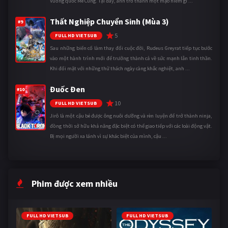
Vương quốc Mê Cung. Tại đây, anh trở thành một mạo hiểm gi ...
Thất Nghiệp Chuyển Sinh (Mùa 3)
#9
5
FULL HD VIETSUB
Sau những biến cố làm thay đổi cuộc đời, Rudeus Greyrat tiếp tục bước
vào một hành trình mới để trưởng thành cả về sức mạnh lẫn tinh thần.
Khi đối mặt với những thử thách ngày càng khắc nghiệt, anh ...
Đuốc Đen
#10
10
FULL HD VIETSUB
Jirô là một cậu bé được ông nuôi dưỡng và rèn luyện để trở thành ninja,
đồng thời sở hữu khả năng đặc biệt có thể giao tiếp với các loài động vật.
Bị mọi người xa lánh vì sự khác biệt của mình, cậu ...
Phim được xem nhiều
FULL HD VIETSUB
FULL HD VIETSUB