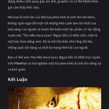
đựng nhiều cảnh quay gây ám ảnh, graphic và có thể khiến khán
giả cảm thấy khó chịu.
Nếu bạn là một fan của thể loại phim kinh dị sinh tồn tàn khốc,
không ngần ngại đối mặt với những khía cạnh đen tối nhất của
bản năng con người và muốn tìm kiếm một tác phẩm có tác động
mạnh mẽ, "The Hills Have Eyes" (Ngọn Đồi Có Mắt) chắc chắn là
một lựa chọn đáng xem. Đó là một lời nhắc nhở rằng đôi khi,
những quái vật đáng sợ nhất lại mang hình hài con người.
Bạn có thể xem The Hills Have Eyes (Ngọn Đồi Có Mắt) trực tuyến
trên
PhimFun
và trải nghiệm một bộ phim kinh dị sinh tồn đáng sợ
và khó quên.
Kết Luận