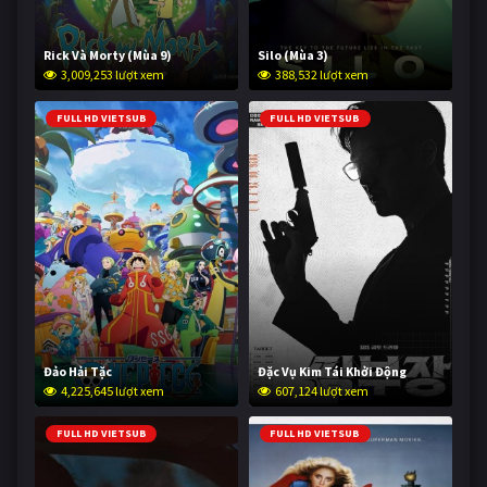
Rick Và Morty (Mùa 9)
Silo (Mùa 3)
3,009,253 lượt xem
388,532 lượt xem
FULL HD VIETSUB
FULL HD VIETSUB
Đảo Hải Tặc
Đặc Vụ Kim Tái Khởi Động
4,225,645 lượt xem
607,124 lượt xem
FULL HD VIETSUB
FULL HD VIETSUB