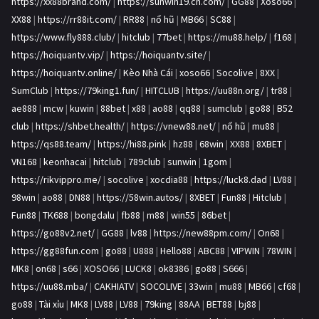
https://xx88brand.com/
|
https://sunwin19.cn.com/
|
GG88
|
Xoso66
|
XX88
|
https://rr88it.com/
|
RR88
|
nổ hũ
|
MB66
|
SC88
|
https://www.fly888.club/
|
hitclub
|
77bet
|
https://mu88.help/
|
f168
|
https://hoiquantv.vip/
|
https://hoiquantv.site/
|
https://hoiquantv.online/
|
Kèo Nhà Cái
|
xoso66
|
Socolive
|
8XX
|
SumClub
|
https://79king1.fun/
|
HITCLUB
|
https://uu88n.org/
|
tr88
|
ae888
|
mcw
|
kuwin
|
88bet
|
x88
|
ao88
|
qq88
|
sumclub
|
go88
|
B52
club
|
https://shbet.health/
|
https://vnew88.net/
|
nổ hũ
|
mu88
|
https://qs88.team/
|
https://hi88.pink
|
hz88
|
68win
|
XX88
|
8XBET
|
VN168
|
keonhacai
|
hitclub
|
789club
|
sunwin
|
1gom
|
https://rikvippro.me/
|
socolive
|
xocdia88
|
https://luck8.dad
|
LV88
|
98win
|
ao88
|
DN88
|
https://58win.autos/
|
8XBET
|
Fun88
|
Hitclub
|
Fun88
|
TK688
|
bongdalu
|
fb88
|
m88
|
win55
|
86bet
|
https://go88v2.net/
|
GG88
|
lv88
|
https://new88pm.com/
|
On68
|
https://gg88fun.com
|
go88
|
U888
|
Hello88
|
ABC88
|
VIPWIN
|
78WIN
|
MK8
|
on68
|
s66
|
XOSO66
|
LUCK8
|
ok8386
|
go88
|
S666
|
https://uu88.mba/
|
CAKHIATV
|
SOCOLIVE
|
33win
|
mu88
|
MB66
|
cf68
|
go88
|
Tài xỉu
|
MK8
|
LV88
|
LV88
|
79king
|
88AA
|
BET88
|
bj88
|