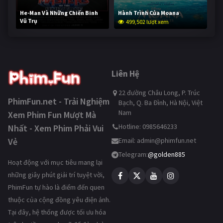
He-Man Và Những Chiến Binh
Hành Trình Của Moana
Vũ Trụ
499,502 lượt xem
248,943 lượt xem
Liên Hệ
22 đường Châu Long, P. Trúc
PhimFun.net - Trải Nghiệm
Bạch, Q. Ba Đình, Hà Nội, Việt
Nam
Xem Phim Fun Mượt Mà
Hotline: 0985646233
Nhất - Xem Phim Phải Vui
Vẻ
Email:
admin@phimfun.net
Telegram:
@golden885
Hoạt động với mục tiêu mang lại
những giây phút giải trí tuyệt vời,
PhimFun tự hào là điểm đến quen
thuộc của cộng đồng yêu điện ảnh.
Tại đây, hệ thống được tối ưu hóa