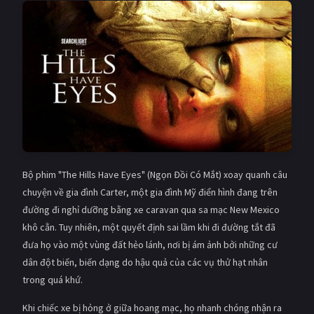
PHIM MỚI
PHIM BỘ
PHIM LẺ
PHIM CHIẾU RẠP
TUYỂN TẬP PHIM
BLOG
Bộ phim "The Hills Have Eyes" (Ngọn Đồi Có Mắt) xoay quanh câu
chuyện về gia đình Carter, một gia đình Mỹ điển hình đang trên
đường đi nghỉ dưỡng bằng xe caravan qua sa mạc New Mexico
khô cằn. Tuy nhiên, một quyết định sai lầm khi đi đường tắt đã
đưa họ vào một vùng đất hẻo lánh, nơi bị ám ảnh bởi những cư
dân đột biến, biến dạng do hậu quả của các vụ thử hạt nhân
trong quá khứ.
Khi chiếc xe bị hỏng ở giữa hoang mạc, họ nhanh chóng nhận ra