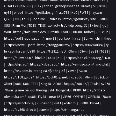
GOAL123
|
KING88
|
8DAY
|
shbet
|
grandpashabet
|
86bet
|
o8
|
rr88
|
uy88
|
onbet
|
https://go8f.design/
|
alo789
|
KJC
|
FLY88
|
hay.win
|
QS88
|
O8
|
go88
|
Socolive
|
CakhiaTV
|
https://go88play.site
|
CM88
|
8US
|
Phim Moi
|
TD88
|
TD88
|
xoilactv trực tiếp bóng đá
|
8x bet
|
kjc
|
xx88
|
https://taisunwin.dev
|
Hitclub
|
FABET
|
BIG88
|
Kubet
|
789 club
|
https://ee88-app.sa.com/
|
new88
|
soi keo nha cai
|
Sunwin chính thức
|
https://new88.pet/
|
https://tongga88.my/
|
https://s666.works/
|
ty
le keo nha cai
|
UY88
|
https://tt8811.net/
|
68win
|
68win
|
ea88
|
TG88
|
https://sunwin3.nl/
|
hitclub
|
XX88
|
KJC
|
https://b52-club.us.org/
|
KJC
|
https://kjc.ad/
|
https://kubet.eco/
|
https://xemtiso.com/
|
motchill
|
https://b52com.io
|
trang cá độ bóng đá
|
78win
|
AO88
|
https://c168.guide/
|
https://luck81.jp.net/
|
xoso66
|
78win
|
B52club
|
Xibet
|
lu88
|
K88
|
TT88
|
King88
|
AO88
|
https://rr88.cz/
|
78win
|
sv368
|
78win
|
game bài đổi thưởng
|
7M
|
Bongdalu
|
DH88
|
https://shbet-
okvip.uk.com/
|
qs88
|
Fly88
|
xoso 66
|
VIP66
|
OPEN88
|
OPEN88
|
78win
|
https://iwinclub.la/
|
Ku casino
|
Ku11
|
xoilac tv
|
Fun88
|
kubet
|
https://sv368.direct/
|
sunwin
|
https://zinmanga.net
|