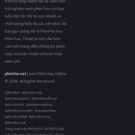
trên hạ tầng mạnh mẽ để đảm bảo
trải nghiệm xem phim fun của bạn
luôn đạt tốc độ tải cực nhanh và
chất lượng hiển thị sắc nét nhất. Dù
bạn gọi chúng tôi là PhimFun hay
Phim Fun, PhimFun.net vẫn luôn
cam kết mang đến những bộ phim
mới, vietsub chuẩn và hoàn toàn
miễn phí.
phimfun.net
| Xem Phim Hay Online
© 2026. All Rights Reserved
#phimfun #phimfunnet
#phimfunonline #phimfunofficial
#phimfunhd #phimfunvietsub
#phimfunmienphi #xemphimfun
#phimfun2026 #phimfunmoi
#phimfun.net
Trang web này không lưu trữ bất kỳ tệp
nào trên máy chủ của chúng tôi, chúng