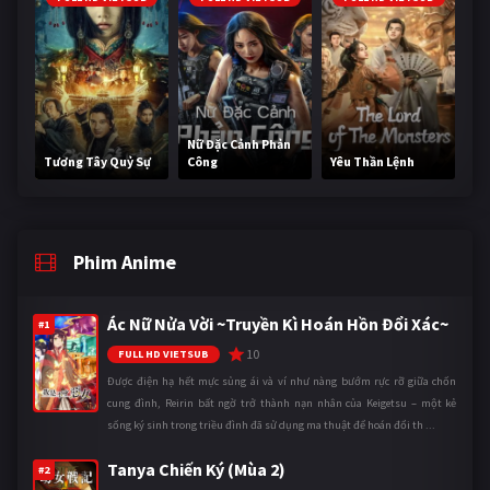
Nữ Đặc Cảnh Phản
Tương Tây Quỷ Sự
Công
Yêu Thần Lệnh
Phim Anime
Ác Nữ Nửa Vời ~Truyền Kì Hoán Hồn Đổi Xác~
#1
10
FULL HD VIETSUB
Được điện hạ hết mực sủng ái và ví như nàng bướm rực rỡ giữa chốn
cung đình, Reirin bất ngờ trở thành nạn nhân của Keigetsu – một kẻ
sống ký sinh trong triều đình đã sử dụng ma thuật để hoán đổi th ...
Tanya Chiến Ký (Mùa 2)
#2