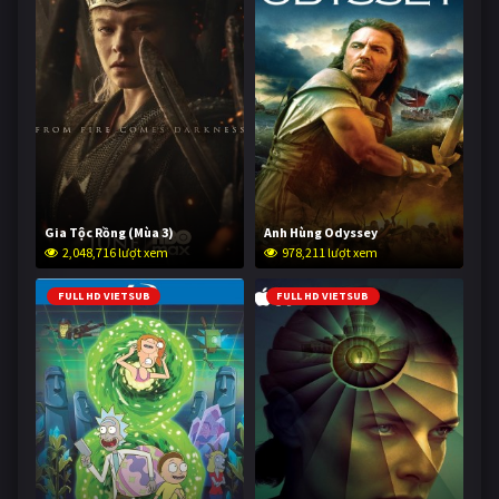
Gia Tộc Rồng (Mùa 3)
Anh Hùng Odyssey
2,048,716 lượt xem
978,211 lượt xem
FULL HD VIETSUB
FULL HD VIETSUB