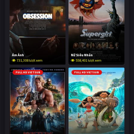
Ám Ảnh
Nữ Siêu Nhân
731,308 lượt xem
558,401 lượt xem
FULL HD VIETSUB
FULL HD VIETSUB