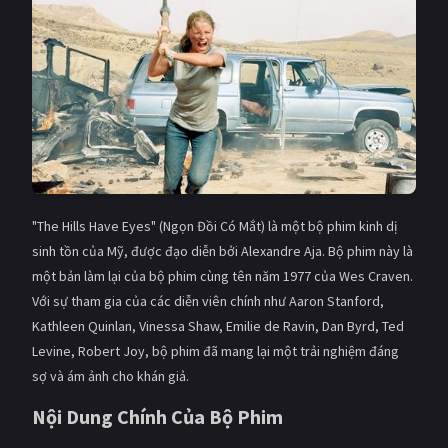
Giật gân
Gia đình
Bí ẩn
Lịch sử
Viễn Tây
Tiểu sử
GameShow
DramaTV
QUỐC GIA
"The Hills Have Eyes" (Ngọn Đồi Có Mắt) là một bộ phim kinh dị
Âu - Mỹ
Trung Quốc - Hồng Kông
sinh tồn của Mỹ, được đạo diễn bởi Alexandre Aja. Bộ phim này là
một bản làm lại của bộ phim cùng tên năm 1977 của Wes Craven.
Hàn Quốc
Nhật Bản
Với sự tham gia của các diễn viên chính như Aaron Stanford,
Kathleen Quinlan, Vinessa Shaw, Emilie de Ravin, Dan Byrd, Ted
Ấn Độ
Việt Nam
Levine, Robert Joy, bộ phim đã mang lại một trải nghiệm đáng
Tổng hợp
sợ và ám ảnh cho khán giả.
Nội Dung Chính Của Bộ Phim
CẬP NHẬT