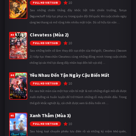
10
FULL HD VIETSUB
Sau những chiến thắng đầy khốc liệt trên chiến trường, Tanya
Degurechaff tiếp tục phục vụ trong quân đội Đế quốc khi cuộc chiến ngày
càng leo thang và mở rộng trên nhiều mặt trận. Dù sở hữu tài năn ...
Clevatess (Mùa 2)
#3
10
FULL HD VIETSUB
Sau những biến cố làm thay đổi cục diện của thế giới, Clevatess (Season
2) tiếp tục theo chân Clevatess cùng những đồng minh trong cuộc chiến
chống lại các thế lực đang đẩy nhân loại đến bờ vực diệ ...
Yêu Nhau Đến Tận Ngày Cậu Biến Mất
#4
10
FULL HD VIETSUB
Ẩn sau bức màn của một học viện bí mật là nơi những cô gái mồ côi được
nuôi dưỡng và huấn luyện để trở thành những cỗ máy chiến đấu. Trong
thế giới khắc nghiệt ấy, cái chết được xem là điều hiển nh ...
Xanh Thẳm (Mùa 3)
#5
10
FULL HD VIETSUB
Sau hàng loạt chuyến phiêu lưu điên rồ và những kỷ niệm khó quên,