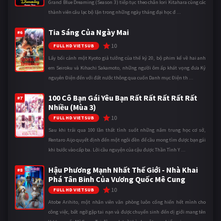
Grand Blue Dreaming (Season 3) tiếp tục theo chân Iori Kitahara cùng các
thành viên câu lạc bộ lặn trong những ngày tháng đại học đ ...
Tia Sáng Của Ngày Mai
#6
10
FULL HD VIETSUB
Lấy bối cảnh một Kyoto giả tưởng của thế kỷ 20, bộ phim kể về hai anh
em Seiroku và Kihachi Sakamoto, những người ôm ấp khát vọng đưa Kỷ
nguyên Điện đến với đất nước thông qua cuốn Danh mục Điện th ...
100 Cô Bạn Gái Yêu Bạn Rất Rất Rất Rất Rất
#7
Nhiều (Mùa 3)
10
FULL HD VIETSUB
Sau khi trải qua 100 lần thất tình suốt những năm trung học cơ sở,
Rentaro Aijo quyết định đến một ngôi đền để cầu mong tìm được bạn gái
khi bước vào cấp ba. Lời cầu nguyện của cậu được Thần Tình Y ...
Hậu Phương Mạnh Nhất Thế Giới - Nhà Khai
#8
Phá Tân Binh Của Vương Quốc Mê Cung
10
FULL HD VIETSUB
Atobe Arihito, một nhân viên văn phòng luôn cống hiến hết mình cho
công việc, bất ngờ gặp tai nạn và được chuyển sinh đến dị giới mang tên