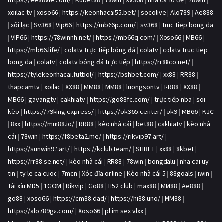
https://ee88vie.com/
|
Kubet88
|
78win
|
sv368
|
nhà cái lô đề
|
78win
|
xoilac tv
|
xoso66
|
https://keonhacai55.bet/
|
socolive
|
Alo789
|
Ae888
|
xôi lạc
|
Sv368
|
Vip66
|
https://mb66p.com/
|
sv368
|
truc tiep bong da
|
VIP66
|
https://78winnh.net/
|
https://mb66q.com/
|
Xoso66
|
MB66
|
https://mb66.life/
|
colatv trực tiếp bóng đá
|
colatv
|
colatv truc tiep
bong da
|
colatv
|
colatv bóng đá trực tiếp
|
https://rr88co.net/
|
https://tylekeonhacai.futbol/
|
https://bshbet.com/
|
xx88
|
RR88
|
thapcamtv
|
xoilac
|
XX88
|
MM88
|
MM88
|
luongsontv
|
RR88
|
XX88
|
MB66
|
gavangtv
|
cakhiatv
|
https://go88fc.com/
|
trực tiếp nba
|
soi
kèo
|
https://79king.express/
|
https://ok365.center/
|
ok9
|
MB66
|
KJC
|
8xx
|
https://mm88.io/
|
RR88
|
kèo nhà cái
|
bet88
|
cakhiatv
|
kèo nhà
cái
|
78win
|
https://f8beta2.me/
|
https://rikvip97.art/
|
https://sunwin97.art/
|
https://kclub.team/
|
SHBET
|
xx88
|
8kbet
|
https://rr88.se.net/
|
kèo nhà cái
|
RR88
|
78win
|
bongdalu
|
nha cai uy
tin
|
ty le ca cuoc
|
7mcn
|
Xóc đĩa online
|
Kèo nhà cái 5
|
88goals
|
iwin
|
Tài xỉu MD5
|
1GOM
|
Rikvip
|
Go88
|
B52 club
|
max88
|
MM88
|
Ae888
|
go88
|
xoso66
|
https://cm88.dad/
|
https://hi88.uno/
|
MM88
|
https://alo789ga.com/
|
Xoso66
|
phim sex vlxx
|