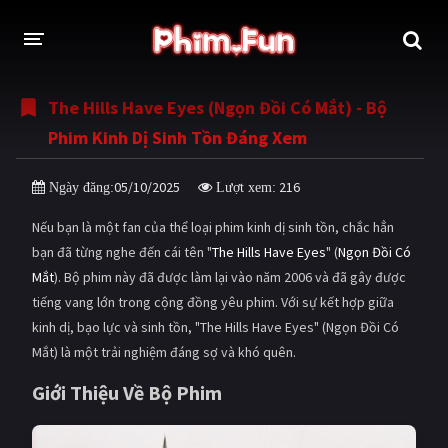
The Hills Have Eyes (Ngọn Đồi Có Mắt) - Bộ
THỂ LOẠI
Phim Kinh Dị Sinh Tồn Đáng Xem
Thần thoại - Cổ trang
Hành động
05/10/2025
216
Ngày đăng:
Lượt xem:
Tâm lý
Chiến tranh
Nếu bạn là một fan của thể loại phim kinh dị sinh tồn, chắc hẳn
Võ thuật - Kiếm hiệp
Nhạc kịch
bạn đã từng nghe đến cái tên "
The Hills Have Eyes
" (
Ngọn Đồi Có
Mắt
). Bộ phim này đã được làm lại vào năm 2006 và đã gây được
Kinh dị
Tội phạm - Hình sự
tiếng vang lớn trong cộng đồng yêu phim. Với sự kết hợp giữa
Phiêu lưu
Hài hước
kinh dị, bạo lực và sinh tồn, "The Hills Have Eyes" (Ngọn Đồi Có
Mắt) là một trải nghiệm đáng sợ và khó quên.
Viễn tưởng
Khoa học - Tài liệu
Giới Thiệu Về Bộ Phim
Hoạt hình
Thể thao
Tình cảm - Lãng mạn
Kỳ ảo