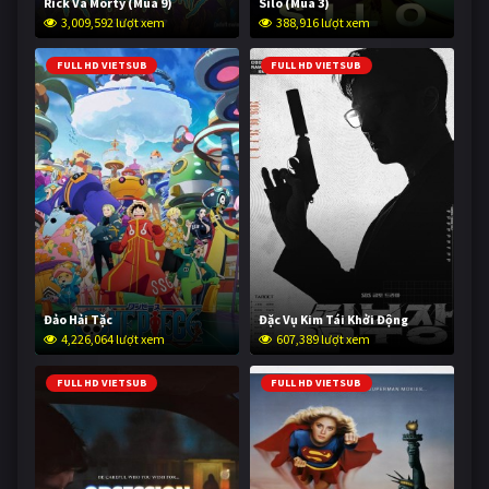
Rick Và Morty (Mùa 9)
Silo (Mùa 3)
3,009,592 lượt xem
388,916 lượt xem
FULL HD VIETSUB
FULL HD VIETSUB
Đảo Hải Tặc
Đặc Vụ Kim Tái Khởi Động
4,226,064 lượt xem
607,389 lượt xem
FULL HD VIETSUB
FULL HD VIETSUB