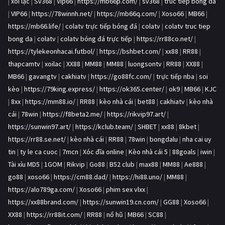
|
xôi lạc
|
Sv368
|
Vip66
|
https://mb66p.com/
|
sv368
|
truc tiep bong da
|
VIP66
|
https://78winnh.net/
|
https://mb66q.com/
|
Xoso66
|
MB66
|
https://mb66.life/
|
colatv trực tiếp bóng đá
|
colatv
|
colatv truc tiep
bong da
|
colatv
|
colatv bóng đá trực tiếp
|
https://rr88co.net/
|
https://tylekeonhacai.futbol/
|
https://bshbet.com/
|
xx88
|
RR88
|
thapcamtv
|
xoilac
|
XX88
|
MM88
|
MM88
|
luongsontv
|
RR88
|
XX88
|
MB66
|
gavangtv
|
cakhiatv
|
https://go88fc.com/
|
trực tiếp nba
|
soi
kèo
|
https://79king.express/
|
https://ok365.center/
|
ok9
|
MB66
|
KJC
|
8xx
|
https://mm88.io/
|
RR88
|
kèo nhà cái
|
bet88
|
cakhiatv
|
kèo nhà
cái
|
78win
|
https://f8beta2.me/
|
https://rikvip97.art/
|
https://sunwin97.art/
|
https://kclub.team/
|
SHBET
|
xx88
|
8kbet
|
https://rr88.se.net/
|
kèo nhà cái
|
RR88
|
78win
|
bongdalu
|
nha cai uy
tin
|
ty le ca cuoc
|
7mcn
|
Xóc đĩa online
|
Kèo nhà cái 5
|
88goals
|
iwin
|
Tài xỉu MD5
|
1GOM
|
Rikvip
|
Go88
|
B52 club
|
max88
|
MM88
|
Ae888
|
go88
|
xoso66
|
https://cm88.dad/
|
https://hi88.uno/
|
MM88
|
https://alo789ga.com/
|
Xoso66
|
phim sex vlxx
|
https://xx88brand.com/
|
https://sunwin19.cn.com/
|
GG88
|
Xoso66
|
XX88
|
https://rr88it.com/
|
RR88
|
nổ hũ
|
MB66
|
SC88
|