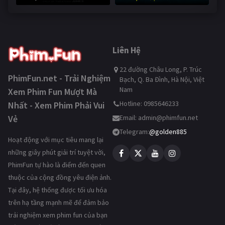
249,079 lượt xem
Liên Hệ
22 đường Châu Long, P. Trúc
PhimFun.net - Trải Nghiệm
Bạch, Q. Ba Đình, Hà Nội, Việt
Nam
Xem Phim Fun Mượt Mà
Hotline: 0985646233
Nhất - Xem Phim Phải Vui
Vẻ
Email:
admin@phimfun.net
Telegram:
@golden885
Hoạt động với mục tiêu mang lại
những giây phút giải trí tuyệt vời,
PhimFun tự hào là điểm đến quen
thuộc của cộng đồng yêu điện ảnh.
Tại đây, hệ thống được tối ưu hóa
trên hạ tầng mạnh mẽ để đảm bảo
trải nghiệm xem phim fun của bạn