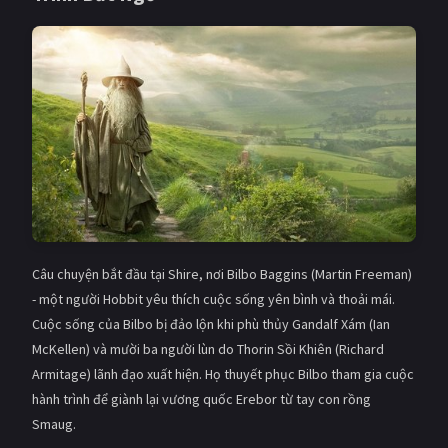
PHIM MỚI
PHIM BỘ
PHIM LẺ
PHIM CHIẾU RẠP
TUYỂN TẬP PHIM
BLOG
Câu chuyện bắt đầu tại Shire, nơi Bilbo Baggins (Martin Freeman)
- một người Hobbit yêu thích cuộc sống yên bình và thoải mái.
Cuộc sống của Bilbo bị đảo lộn khi phù thủy Gandalf Xám (Ian
McKellen) và mười ba người lùn do Thorin Sồi Khiên (Richard
Armitage) lãnh đạo xuất hiện. Họ thuyết phục Bilbo tham gia cuộc
hành trình để giành lại vương quốc Erebor từ tay con rồng
Smaug.