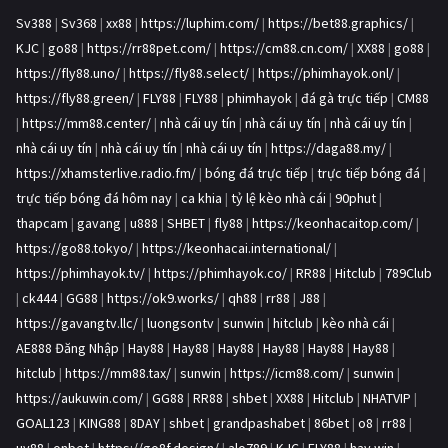
Sv388
|
Sv368
|
xx88
|
https://luphim.com/
|
https://bet88.graphics/
|
KJC
|
go88
|
https://rr88pet.com/
|
https://cm88.cn.com/
|
XX88
|
go88
|
https://fly88.uno/
|
https://fly88.select/
|
https://phimhayok.onl/
|
https://fly88.green/
|
FLY88
|
FLY88
|
phimhayok
|
đá gà trực tiếp
|
CM88
|
https://mm88.center/
|
nhà cái uy tín
|
nhà cái uy tín
|
nhà cái uy tín
|
nhà cái uy tín
|
nhà cái uy tín
|
nhà cái uy tín
|
https://daga88.my/
|
https://xhamsterlive.radio.fm/
|
bóng đá trực tiếp
|
trực tiếp bóng đá
|
trực tiếp bóng đá hôm nay
|
ca khia
|
tỷ lệ kèo nhà cái
|
90phut
|
thapcam
|
gavang
|
u888
|
SHBET
|
fly88
|
https://keonhacaitop.com/
|
https://go88.tokyo/
|
https://keonhacai.international/
|
https://phimhayok.tv/
|
https://phimhayok.co/
|
RR88
|
Hitclub
|
789Club
|
ck444
|
GG88
|
https://ok9.works/
|
qh88
|
rr88
|
J88
|
https://gavangtv.llc/
|
luongsontv
|
sunwin
|
hitclub
|
kèo nhà cái
|
AE888 Đăng Nhập
|
Hay88
|
Hay88
|
Hay88
|
Hay88
|
Hay88
|
Hay88
|
hitclub
|
https://mm88.tax/
|
sunwin
|
https://icm88.com/
|
sunwin
|
https://aukuwin.com/
|
GG88
|
RR88
|
shbet
|
XX88
|
Hitclub
|
NHATVIP
|
GOAL123
|
KING88
|
8DAY
|
shbet
|
grandpashabet
|
86bet
|
o8
|
rr88
|
uy88
|
onbet
|
https://go8f.design/
|
alo789
|
KJC
|
FLY88
|
hay.win
|