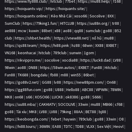
https://www.fly888.club/
|
hitclub
|
77bet
|
https://mu88.help/
|
f168
|
https://hoiquantv.vip/
|
https://hoiquantv.site/
|
https://hoiquantv.online/
|
Kèo Nhà Cái
|
xoso66
|
Socolive
|
8XX
|
SumClub
|
https://79king1.fun/
|
HITCLUB
|
https://uu88n.org/
|
tr88
|
ae888
|
mcw
|
kuwin
|
88bet
|
x88
|
ao88
|
qq88
|
sumclub
|
go88
|
B52
club
|
https://shbet.health/
|
https://vnew88.net/
|
nổ hũ
|
mu88
|
https://qs88.team/
|
https://hi88.pink
|
hz88
|
68win
|
XX88
|
8XBET
|
VN168
|
keonhacai
|
hitclub
|
789club
|
sunwin
|
1gom
|
https://rikvippro.me/
|
socolive
|
xocdia88
|
https://luck8.dad
|
LV88
|
98win
|
ao88
|
DN88
|
https://58win.autos/
|
8XBET
|
Fun88
|
Hitclub
|
Fun88
|
TK688
|
bongdalu
|
fb88
|
m88
|
win55
|
86bet
|
https://go88v2.net/
|
GG88
|
lv88
|
https://new88pm.com/
|
On68
|
https://gg88fun.com
|
go88
|
U888
|
Hello88
|
ABC88
|
VIPWIN
|
78WIN
|
MK8
|
on68
|
s66
|
XOSO66
|
LUCK8
|
ok8386
|
go88
|
S666
|
https://uu88.mba/
|
CAKHIATV
|
SOCOLIVE
|
33win
|
mu88
|
MB66
|
cf68
|
go88
|
Tài xỉu
|
MK8
|
LV88
|
LV88
|
79king
|
88AA
|
BET88
|
bj88
|
https://keobongda.com/
|
febet
|
haywin
|
789club
|
go88
|
33win
|
O8
|
https://hi88.tours/
|
36WIN
|
EA88
|
TDTC
|
TD88
|
VLXX
|
Sex Việt
|
Heovl
|