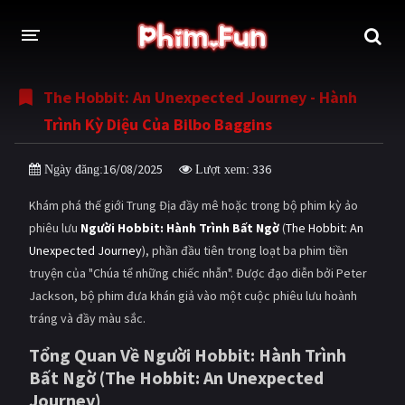
The Hobbit: An Unexpected Journey - Hành
THỂ LOẠI
Trình Kỳ Diệu Của Bilbo Baggins
Thần thoại - Cổ trang
Hành động
16/08/2025
336
Ngày đăng:
Lượt xem:
Tâm lý
Chiến tranh
Khám phá thế giới Trung Địa đầy mê hoặc trong bộ phim kỳ ảo
Võ thuật - Kiếm hiệp
Nhạc kịch
phiêu lưu
Người Hobbit: Hành Trình Bất Ngờ
(
The Hobbit: An
Unexpected Journey
), phần đầu tiên trong loạt ba phim tiền
Kinh dị
Tội phạm - Hình sự
truyện của "Chúa tể những chiếc nhẫn". Được đạo diễn bởi Peter
Phiêu lưu
Hài hước
Jackson, bộ phim đưa khán giả vào một cuộc phiêu lưu hoành
tráng và đầy màu sắc.
Viễn tưởng
Khoa học - Tài liệu
Tổng Quan Về Người Hobbit: Hành Trình
Hoạt hình
Thể thao
Bất Ngờ (The Hobbit: An Unexpected
Journey)
Tình cảm - Lãng mạn
Kỳ ảo