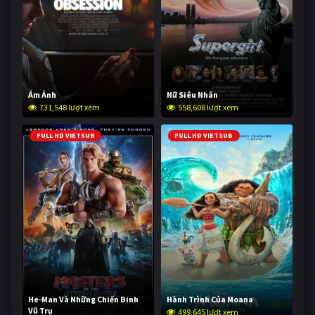
Ám Ảnh
Nữ Siêu Nhân
731,548 lượt xem
558,608 lượt xem
FULL HD VIETSUB
FULL HD VIETSUB
He-Man Và Những Chiến Binh
Hành Trình Của Moana
Vũ Trụ
499,645 lượt xem