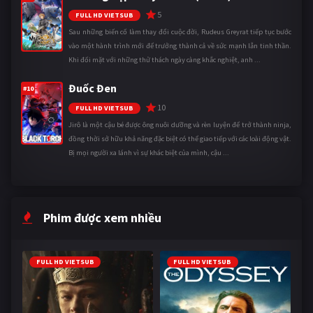
5
FULL HD VIETSUB
Sau những biến cố làm thay đổi cuộc đời, Rudeus Greyrat tiếp tục bước
vào một hành trình mới để trưởng thành cả về sức mạnh lẫn tinh thần.
Khi đối mặt với những thử thách ngày càng khắc nghiệt, anh ...
Đuốc Đen
#10
10
FULL HD VIETSUB
Jirô là một cậu bé được ông nuôi dưỡng và rèn luyện để trở thành ninja,
đồng thời sở hữu khả năng đặc biệt có thể giao tiếp với các loài động vật.
Bị mọi người xa lánh vì sự khác biệt của mình, cậu ...
Phim được xem nhiều
FULL HD VIETSUB
FULL HD VIETSUB