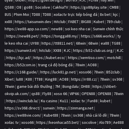
QS88
|
O8
|
go88
|
Socolive
|
CakhiaTV
|
https://go88play.site
|
CM88
|
8US
|
Phim Moi
|
TD88
|
TD88
|
xoilactv trực tiếp bóng đá
|
8x bet
|
kjc
|
xx88
|
https://taisunwin.dev
|
Hitclub
|
FABET
|
BIG88
|
Kubet
|
789 club
|
https://ee88-app.sa.com/
|
new88
|
soi keo nha cai
|
Sunwin chính thức
|
https://new88.pet/
|
https://tongga88.my/
|
https://s666.works/
|
ty
le keo nha cai
|
UY88
|
https://tt8811.net/
|
68win
|
68win
|
ea88
|
TG88
|
https://sunwin3.nl/
|
hitclub
|
XX88
|
KJC
|
https://b52-club.us.org/
|
KJC
|
https://kjc.ad/
|
https://kubet.eco/
|
https://xemtiso.com/
|
motchill
|
https://b52com.io
|
trang cá độ bóng đá
|
78win
|
AO88
|
https://c168.guide/
|
https://luck81.jp.net/
|
xoso66
|
78win
|
B52club
|
Xibet
|
lu88
|
K88
|
TT88
|
King88
|
AO88
|
https://rr88.cz/
|
78win
|
sv368
|
78win
|
game bài đổi thưởng
|
7M
|
Bongdalu
|
DH88
|
https://shbet-
okvip.uk.com/
|
qs88
|
Fly88
|
xoso 66
|
VIP66
|
OPEN88
|
OPEN88
|
78win
|
https://iwinclub.la/
|
Ku casino
|
Ku11
|
xoilac tv
|
Fun88
|
kubet
|
https://sv368.direct/
|
sunwin
|
https://zinmanga.net
|
https://ee88vie.com/
|
Kubet88
|
78win
|
sv368
|
nhà cái lô đề
|
78win
|
xoilac tv
|
xoso66
|
https://keonhacai55.bet/
|
socolive
|
Alo789
|
Ae888