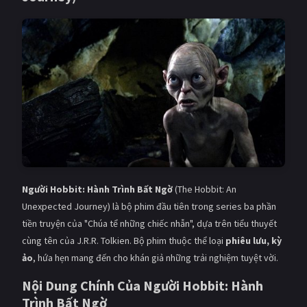
Giật gân
Gia đình
Bí ẩn
Lịch sử
Viễn Tây
Tiểu sử
GameShow
DramaTV
QUỐC GIA
Âu - Mỹ
Trung Quốc - Hồng Kông
Người Hobbit: Hành Trình Bất Ngờ
(The Hobbit: An
Hàn Quốc
Nhật Bản
Unexpected Journey) là bộ phim đầu tiên trong series ba phần
tiền truyện của "Chúa tể những chiếc nhẫn", dựa trên tiểu thuyết
Ấn Độ
Việt Nam
cùng tên của J.R.R. Tolkien. Bộ phim thuộc thể loại
phiêu lưu, kỳ
Tổng hợp
ảo
, hứa hẹn mang đến cho khán giả những trải nghiệm tuyệt vời.
Nội Dung Chính Của Người Hobbit: Hành
CẬP NHẬT
Trình Bất Ngờ