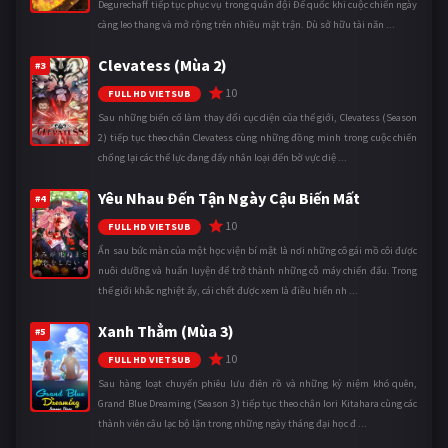
Degurechaff tiếp tục phục vụ trong quân đội Đế quốc khi cuộc chiến ngày
càng leo thang và mở rộng trên nhiều mặt trận. Dù sở hữu tài năn ...
Clevatess (Mùa 2)
#3
10
FULL HD VIETSUB
Sau những biến cố làm thay đổi cục diện của thế giới, Clevatess (Season
2) tiếp tục theo chân Clevatess cùng những đồng minh trong cuộc chiến
chống lại các thế lực đang đẩy nhân loại đến bờ vực diệ ...
Yêu Nhau Đến Tận Ngày Cậu Biến Mất
#4
10
FULL HD VIETSUB
Ẩn sau bức màn của một học viện bí mật là nơi những cô gái mồ côi được
nuôi dưỡng và huấn luyện để trở thành những cỗ máy chiến đấu. Trong
thế giới khắc nghiệt ấy, cái chết được xem là điều hiển nh ...
Xanh Thẳm (Mùa 3)
#5
10
FULL HD VIETSUB
Sau hàng loạt chuyến phiêu lưu điên rồ và những kỷ niệm khó quên,
Grand Blue Dreaming (Season 3) tiếp tục theo chân Iori Kitahara cùng các
thành viên câu lạc bộ lặn trong những ngày tháng đại học đ ...