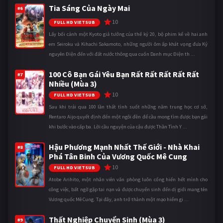
Tia Sáng Của Ngày Mai
#6
10
FULL HD VIETSUB
Lấy bối cảnh một Kyoto giả tưởng của thế kỷ 20, bộ phim kể về hai anh
em Seiroku và Kihachi Sakamoto, những người ôm ấp khát vọng đưa Kỷ
nguyên Điện đến với đất nước thông qua cuốn Danh mục Điện th ...
100 Cô Bạn Gái Yêu Bạn Rất Rất Rất Rất Rất
#7
Nhiều (Mùa 3)
10
FULL HD VIETSUB
Sau khi trải qua 100 lần thất tình suốt những năm trung học cơ sở,
Rentaro Aijo quyết định đến một ngôi đền để cầu mong tìm được bạn gái
khi bước vào cấp ba. Lời cầu nguyện của cậu được Thần Tình Y ...
Hậu Phương Mạnh Nhất Thế Giới - Nhà Khai
#8
Phá Tân Binh Của Vương Quốc Mê Cung
10
FULL HD VIETSUB
Atobe Arihito, một nhân viên văn phòng luôn cống hiến hết mình cho
công việc, bất ngờ gặp tai nạn và được chuyển sinh đến dị giới mang tên
Vương quốc Mê Cung. Tại đây, anh trở thành một mạo hiểm gi ...
Thất Nghiệp Chuyển Sinh (Mùa 3)
#9