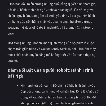
Bilbo ban đầu miễn cưỡng nhưng cuối cùng quyết định tham gia,
bắt đầu "hành trình bất ngờ". Anh và đoàn người lùn đối mặt với
nhiều nguy hiểm, bao gồm cả troll, yêu tinh và Vargs. Trên hành
trình, họ gặp gỡ những nhân vật quan trọng như Elrond (Hugo
Weaving), Galadriel (Cate Blanchett), và Saruman (Christopher
Lee).
Một trong những khoảnh khắc quan trọng của bộ phim là cuộc
chạm trán giữa Bilbo và Gollum (Andy Serkis), nơi Bilbo tìm thấy
một chiếc nhẫn quyền năng mà không biết về sức mạnh thực sự
của nó.
Điểm Nổi Bật Của Người Hobbit: Hành Trình
Bất Ngờ
Hình ảnh và bối cảnh:
Bộ phim sở hữu hình ảnh tuyệt
đẹp với phong cảnh hùng vĩ và kiến trúc lộng lẫy. Việc sử
dụng kỹ xảo điện ảnh tiên tiến và quay phim với tốc độ
khung hình cao (48fps) mang lại trải nghiệm hình ảnh