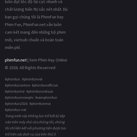
luôn đạt tốc độ tải cực nhanh và
chất lượng hiển thị sắc nét nhất. Dù
bạn gọi chúng tôi là PhimFun hay
Phim Fun, PhimFun.net vẫn luôn
cam kết mang đến những bộ phim
mới, vietsub chuẩn và hoàn toàn
miễn phí.
phimfun.net
| Xem Phim Hay Online
© 2026. All Rights Reserved
#phimfun #phimfunnet
#phimfunonline #phimfunofficial
#phimfunhd #phimfunvietsub
#phimfunmienphi #xemphimfun
#phimfun2026 #phimfunmoi
#phimfun.net
Trang web này không lưu trữ bất kỳ tệp
nào trên máy chủ của chúng tôi, chúng
tôi chỉ liên kết với phương tiện được lưu
trữ trên các dịch vụ của bên thứ 3.