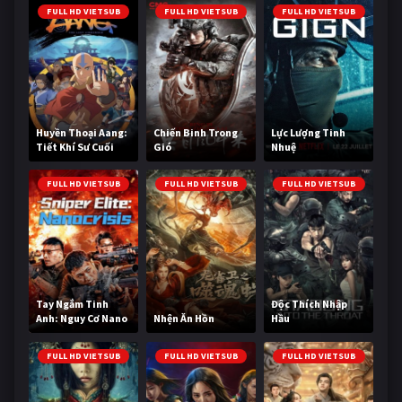
FULL HD VIETSUB
FULL HD VIETSUB
FULL HD VIETSUB
Huyền Thoại Aang:
Chiến Binh Trong
Lực Lượng Tinh
Tiết Khí Sư Cuối
Gió
Nhuệ
Cùng
FULL HD VIETSUB
FULL HD VIETSUB
FULL HD VIETSUB
Tay Ngắm Tinh
Độc Thích Nhập
Anh: Nguy Cơ Nano
Nhện Ăn Hồn
Hầu
FULL HD VIETSUB
FULL HD VIETSUB
FULL HD VIETSUB