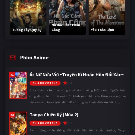
Nữ Đặc Cảnh Phản
Tương Tây Quỷ Sự
Công
Yêu Thần Lệnh
Phim Anime
Ác Nữ Nửa Vời ~Truyền Kì Hoán Hồn Đổi Xác~
#1
10
FULL HD VIETSUB
Được điện hạ hết mực sủng ái và ví như nàng bướm rực rỡ giữa chốn
cung đình, Reirin bất ngờ trở thành nạn nhân của Keigetsu – một kẻ
sống ký sinh trong triều đình đã sử dụng ma thuật để hoán đổi th ...
Tanya Chiến Ký (Mùa 2)
#2
10
FULL HD VIETSUB
Sau những chiến thắng đầy khốc liệt trên chiến trường, Tanya