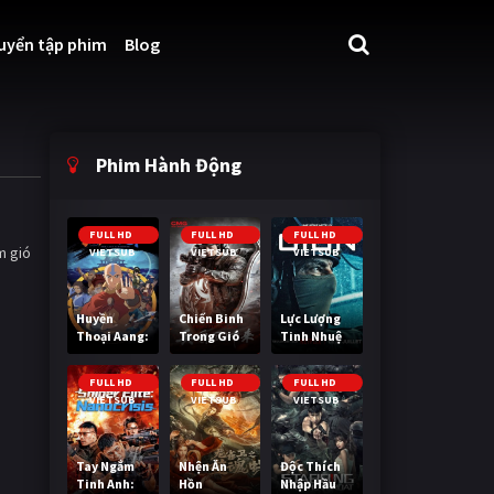
uyển tập phim
Blog
Phim Hành Động
FULL HD
FULL HD
FULL HD
m gió
VIETSUB
VIETSUB
VIETSUB
Huyền
Chiến Binh
Lực Lượng
Thoại Aang:
Trong Gió
Tinh Nhuệ
Tiết Khí Sư
Cuối Cùng
FULL HD
FULL HD
FULL HD
VIETSUB
VIETSUB
VIETSUB
Tay Ngắm
Nhện Ăn
Độc Thích
Tinh Anh:
Hồn
Nhập Hầu