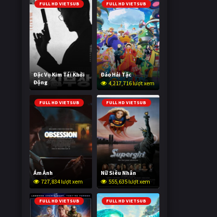
FULL HD VIETSUB
FULL HD VIETSUB
Đặc Vụ Kim Tái Khởi
Đảo Hải Tặc
Động
4,217,716 lượt xem
604,360 lượt xem
FULL HD VIETSUB
FULL HD VIETSUB
Ám Ảnh
Nữ Siêu Nhân
727,834 lượt xem
555,635 lượt xem
FULL HD VIETSUB
FULL HD VIETSUB