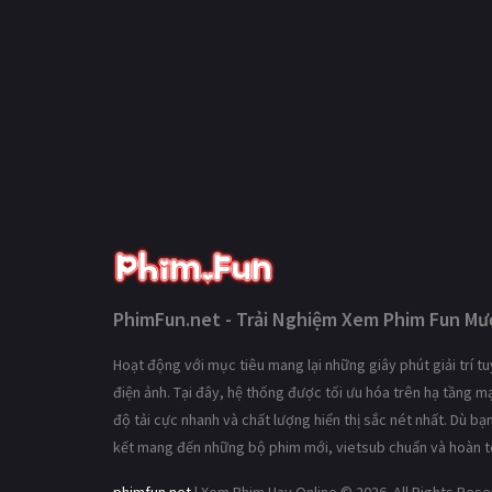
PhimFun.net - Trải Nghiệm Xem Phim Fun Mượ
Hoạt động với mục tiêu mang lại những giây phút giải trí 
điện ảnh. Tại đây, hệ thống được tối ưu hóa trên hạ tầng 
độ tải cực nhanh và chất lượng hiển thị sắc nét nhất. Dù b
kết mang đến những bộ phim mới, vietsub chuẩn và hoàn t
phimfun.net
| Xem Phim Hay Online © 2026. All Rights Res