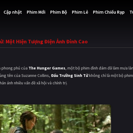
Cập nhật
Phim Mới
Phim Bộ
Phim Lẻ
Phim Chiếu Rạp
T
ử: Một Hiện Tượng Điện Ảnh Đỉnh Cao
và phong phú của
The Hunger Games
, một bộ phim đình đám đã làm mưa là
cùng tên của Suzanne Collins,
Đấu Trường Sinh Tử
không chỉ là một bộ phim
 ánh nhiều vấn đề xã hội và chính trị.