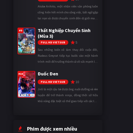
Atobe Arihito, một nhân viên văn phòng luôn
cống hiến hết mình cho công việc, bất ngờ gặp
tai nạn và được chuyển sinh đến dị giới mang
tên Vương quốc Mê Cung. Tại đây, anh trở
Thất Nghiệp Chuyển Sinh
thành một mạo hiểm gi ...
#9
(Mùa 3)
5
FULL HD VIETSUB
Sau những biến cố làm thay đổi cuộc đời,
Rudeus Greyrat tiếp tục bước vào một hành
trình mới để trưởng thành cả về sức mạnh lẫn
tinh thần. Khi đối mặt với những thử thách
Đuốc Đen
ngày càng khắc nghiệt, anh ...
#10
10
FULL HD VIETSUB
Jirô là một cậu bé được ông nuôi dưỡng và rèn
luyện để trở thành ninja, đồng thời sở hữu
khả năng đặc biệt có thể giao tiếp với các loài
động vật. Bị mọi người xa lánh vì sự khác biệt
của mình, cậu ...
Phim được xem nhiều