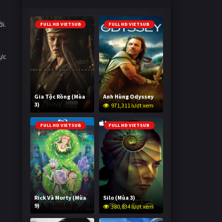
ời.
FULL HD VIETSUB
FULL HD VIETSUB
rực
Gia Tộc Rồng (Mùa
Anh Hùng Odyssey
3)
971,311 lượt xem
2,037,293 lượt xem
FULL HD VIETSUB
FULL HD VIETSUB
Rick Và Morty (Mùa
Silo (Mùa 3)
9)
380,834 lượt xem
3,005,430 lượt xem