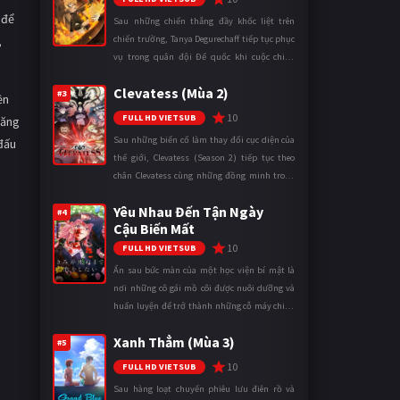
 để
Sau những chiến thắng đầy khốc liệt trên
,
chiến trường, Tanya Degurechaff tiếp tục phục
vụ trong quân đội Đế quốc khi cuộc chiến
ngày càng leo thang và mở rộng trên nhiều
Clevatess (Mùa 2)
mặt trận. Dù sở hữu tài năn ...
#3
ền
10
FULL HD VIETSUB
năng
Sau những biến cố làm thay đổi cục diện của
 đấu
thế giới, Clevatess (Season 2) tiếp tục theo
chân Clevatess cùng những đồng minh trong
cuộc chiến chống lại các thế lực đang đẩy nhân
Yêu Nhau Đến Tận Ngày
loại đến bờ vực diệ ...
#4
Cậu Biến Mất
10
FULL HD VIETSUB
Ẩn sau bức màn của một học viện bí mật là
nơi những cô gái mồ côi được nuôi dưỡng và
huấn luyện để trở thành những cỗ máy chiến
đấu. Trong thế giới khắc nghiệt ấy, cái chết
Xanh Thẳm (Mùa 3)
được xem là điều hiển nh ...
#5
10
FULL HD VIETSUB
Sau hàng loạt chuyến phiêu lưu điên rồ và