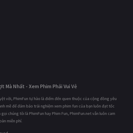
t Mà Nhất - Xem Phim Phải Vui Vẻ
tuyệt vời, PhimFun tự hào là điểm đến quen thuộc của cộng đồng yêu
mạnh mẽ để đảm bảo trải nghiệm xem phim fun của bạn luôn đạt tốc
ạn gọi chúng tôi là PhimFun hay Phim Fun, PhimFun.net vẫn luôn cam
oàn miễn phí.
erved