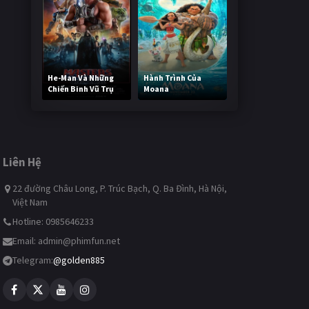
He-Man Và Những
Hành Trình Của
Chiến Binh Vũ Trụ
Moana
246,297 lượt xem
497,106 lượt xem
Liên Hệ
22 đường Châu Long, P. Trúc Bạch, Q. Ba Đình, Hà Nội,
Việt Nam
Hotline: 0985646233
Email:
admin@phimfun.net
Telegram:
@golden885