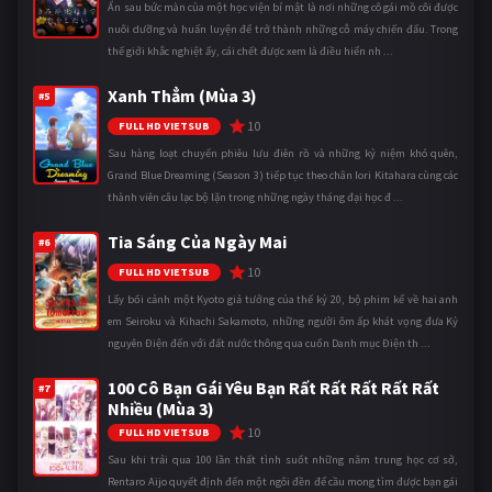
Ẩn sau bức màn của một học viện bí mật là nơi những cô gái mồ côi được
nuôi dưỡng và huấn luyện để trở thành những cỗ máy chiến đấu. Trong
thế giới khắc nghiệt ấy, cái chết được xem là điều hiển nh ...
Xanh Thẳm (Mùa 3)
#5
10
FULL HD VIETSUB
Sau hàng loạt chuyến phiêu lưu điên rồ và những kỷ niệm khó quên,
Grand Blue Dreaming (Season 3) tiếp tục theo chân Iori Kitahara cùng các
thành viên câu lạc bộ lặn trong những ngày tháng đại học đ ...
Tia Sáng Của Ngày Mai
#6
10
FULL HD VIETSUB
Lấy bối cảnh một Kyoto giả tưởng của thế kỷ 20, bộ phim kể về hai anh
em Seiroku và Kihachi Sakamoto, những người ôm ấp khát vọng đưa Kỷ
nguyên Điện đến với đất nước thông qua cuốn Danh mục Điện th ...
100 Cô Bạn Gái Yêu Bạn Rất Rất Rất Rất Rất
#7
Nhiều (Mùa 3)
10
FULL HD VIETSUB
Sau khi trải qua 100 lần thất tình suốt những năm trung học cơ sở,
Rentaro Aijo quyết định đến một ngôi đền để cầu mong tìm được bạn gái