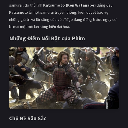
PHIM MỚI
samurai, do thủ lĩnh
Katsumoto (Ken Watanabe)
đứng đầu.
Katsumoto là một samurai truyền thống, kiên quyết bảo vệ
PHIM BỘ
những giá trị và lối sống của võ sĩ đạo đang đứng trước nguy cơ
bị mai một bởi làn sóng hiện đại hóa.
PHIM LẺ
Những Điểm Nổi Bật của Phim
PHIM CHIẾU RẠP
TUYỂN TẬP PHIM
BLOG
Chủ Đề Sâu Sắc