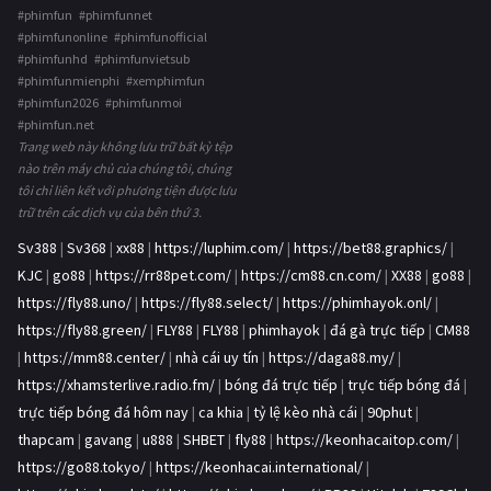
#phimfun #phimfunnet
#phimfunonline #phimfunofficial
#phimfunhd #phimfunvietsub
#phimfunmienphi #xemphimfun
#phimfun2026 #phimfunmoi
#phimfun.net
Trang web này không lưu trữ bất kỳ tệp
nào trên máy chủ của chúng tôi, chúng
tôi chỉ liên kết với phương tiện được lưu
trữ trên các dịch vụ của bên thứ 3.
Sv388
|
Sv368
|
xx88
|
https://luphim.com/
|
https://bet88.graphics/
|
KJC
|
go88
|
https://rr88pet.com/
|
https://cm88.cn.com/
|
XX88
|
go88
|
https://fly88.uno/
|
https://fly88.select/
|
https://phimhayok.onl/
|
https://fly88.green/
|
FLY88
|
FLY88
|
phimhayok
|
đá gà trực tiếp
|
CM88
|
https://mm88.center/
|
nhà cái uy tín
|
https://daga88.my/
|
https://xhamsterlive.radio.fm/
|
bóng đá trực tiếp
|
trực tiếp bóng đá
|
trực tiếp bóng đá hôm nay
|
ca khia
|
tỷ lệ kèo nhà cái
|
90phut
|
thapcam
|
gavang
|
u888
|
SHBET
|
fly88
|
https://keonhacaitop.com/
|
https://go88.tokyo/
|
https://keonhacai.international/
|