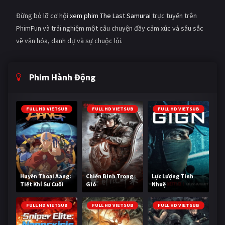
Đừng bỏ lỡ cơ hội
xem phim The Last Samurai
trực tuyến trên
PhimFun và trải nghiệm một câu chuyện đầy cảm xúc và sâu sắc
về văn hóa, danh dự và sự chuộc lỗi.
Phim Hành Động
FULL HD VIETSUB
FULL HD VIETSUB
FULL HD VIETSUB
Huyền Thoại Aang:
Chiến Binh Trong
Lực Lượng Tinh
Tiết Khí Sư Cuối
Gió
Nhuệ
Cùng
FULL HD VIETSUB
FULL HD VIETSUB
FULL HD VIETSUB