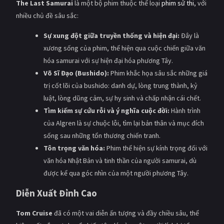
The Last Samurai
là một bộ phim thuộc thể loại
phim sử thi
, với
nhiều chủ đề sâu sắc:
Sự xung đột giữa truyền thống và hiện đại:
Đây là
xương sống của phim, thể hiện qua cuộc chiến giữa văn
hóa samurai với sự hiện đại hóa phương Tây.
Võ Sĩ Đạo (Bushido):
Phim khắc họa sâu sắc những giá
trị cốt lõi của bushido: danh dự, lòng trung thành, kỷ
luật, lòng dũng cảm, sự hy sinh và chấp nhận cái chết.
Tìm kiếm sự cứu rỗi và ý nghĩa cuộc đời:
Hành trình
của Algren là sự chuộc lỗi, tìm lại bản thân và mục đích
sống sau những tổn thương chiến tranh.
Tôn trọng văn hóa:
Phim thể hiện sự kính trọng đối với
văn hóa Nhật Bản và tinh thần của người samurai, dù
được kể qua góc nhìn của một người phương Tây.
Diễn Xuất Đỉnh Cao
Tom Cruise
đã có một vai diễn ấn tượng và đầy chiều sâu, thể