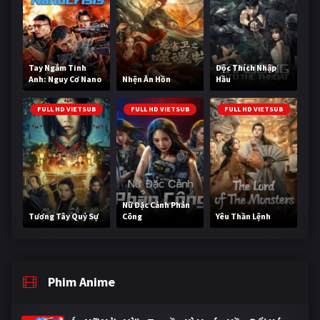
Tay Ngắm Tinh
Độc Thích Nhập
Anh: Nguy Cơ Nano
Nhện Ăn Hồn
Hầu
FULL HD VIETSUB
FULL HD VIETSUB
FULL HD VIETSUB
Nữ Đặc Cảnh Phản
Tương Tây Quỷ Sự
Công
Yêu Thần Lệnh
Phim Anime