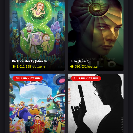
Rick Và Morty (Mùa 9)
Silo (Mùa 3)
3,011,598 lượt xem
392,031 lượt xem
FULL HD VIETSUB
FULL HD VIETSUB