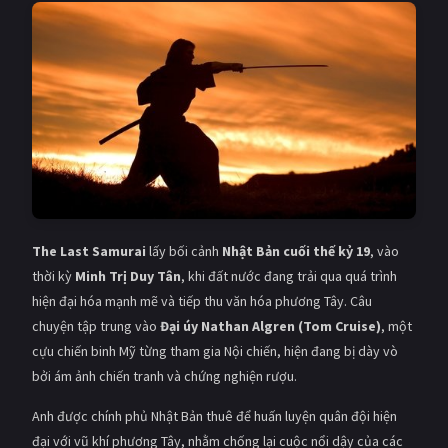
Giật gân
Gia đình
Bí ẩn
Lịch sử
Viễn Tây
Tiểu sử
GameShow
DramaTV
QUỐC GIA
Âu - Mỹ
Trung Quốc - Hồng Kông
The Last Samurai
lấy bối cảnh
Nhật Bản cuối thế kỷ 19
, vào
thời kỳ
Minh Trị Duy Tân
, khi đất nước đang trải qua quá trình
Hàn Quốc
Nhật Bản
hiện đại hóa mạnh mẽ và tiếp thu văn hóa phương Tây. Câu
chuyện tập trung vào
Đại úy Nathan Algren (Tom Cruise)
, một
Ấn Độ
Việt Nam
cựu chiến binh Mỹ từng tham gia Nội chiến, hiện đang bị dày vò
Tổng hợp
bởi ám ảnh chiến tranh và chứng nghiện rượu.
Anh được chính phủ Nhật Bản thuê để huấn luyện quân đội hiện
CẬP NHẬT
đại với vũ khí phương Tây, nhằm chống lại cuộc nổi dậy của các