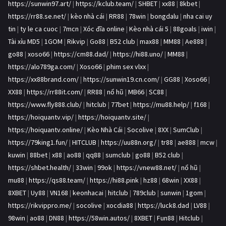
https://sunwin97.art/
|
https://kclub.team/
|
SHBET
|
xx88
|
8kbet
|
https://rr88.se.net/
|
kèo nhà cái
|
RR88
|
78win
|
bongdalu
|
nha cai uy
tin
|
ty le ca cuoc
|
7mcn
|
Xóc đĩa online
|
Kèo nhà cái 5
|
88goals
|
iwin
|
Tài xỉu MD5
|
1GOM
|
Rikvip
|
Go88
|
B52 club
|
max88
|
MM88
|
Ae888
|
go88
|
xoso66
|
https://cm88.dad/
|
https://hi88.uno/
|
MM88
|
https://alo789ga.com/
|
Xoso66
|
phim sex vlxx
|
https://xx88brand.com/
|
https://sunwin19.cn.com/
|
GG88
|
Xoso66
|
XX88
|
https://rr88it.com/
|
RR88
|
nổ hũ
|
MB66
|
SC88
|
https://www.fly888.club/
|
hitclub
|
77bet
|
https://mu88.help/
|
f168
|
https://hoiquantv.vip/
|
https://hoiquantv.site/
|
https://hoiquantv.online/
|
Kèo Nhà Cái
|
Socolive
|
8XX
|
SumClub
|
https://79king1.fun/
|
HITCLUB
|
https://uu88n.org/
|
tr88
|
ae888
|
mcw
|
kuwin
|
88bet
|
x88
|
ao88
|
qq88
|
sumclub
|
go88
|
B52 club
|
https://shbet.health/
|
33win
|
99ok
|
https://vnew88.net/
|
nổ hũ
|
mu88
|
https://qs88.team/
|
https://hi88.pink
|
hz88
|
68win
|
XX88
|
8XBET
|
Uy88
|
VN168
|
keonhacai
|
hitclub
|
789club
|
sunwin
|
1gom
|
https://rikvippro.me/
|
socolive
|
xocdia88
|
https://luck8.dad
|
LV88
|
98win
|
ao88
|
DN88
|
https://58win.autos/
|
8XBET
|
Fun88
|
Hitclub
|