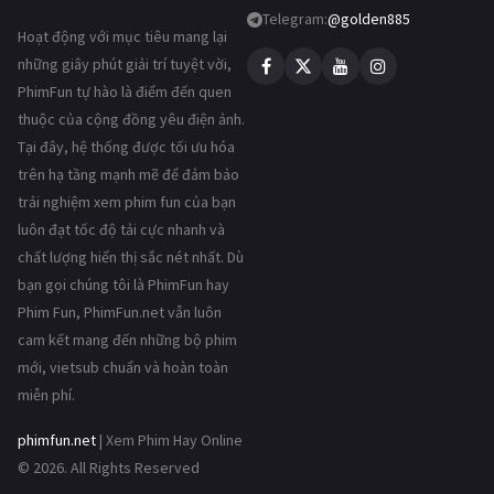
Telegram:
@golden885
Hoạt động với mục tiêu mang lại
những giây phút giải trí tuyệt vời,
PhimFun tự hào là điểm đến quen
thuộc của cộng đồng yêu điện ảnh.
Tại đây, hệ thống được tối ưu hóa
trên hạ tầng mạnh mẽ để đảm bảo
trải nghiệm xem phim fun của bạn
luôn đạt tốc độ tải cực nhanh và
chất lượng hiển thị sắc nét nhất. Dù
bạn gọi chúng tôi là PhimFun hay
Phim Fun, PhimFun.net vẫn luôn
cam kết mang đến những bộ phim
mới, vietsub chuẩn và hoàn toàn
miễn phí.
phimfun.net
| Xem Phim Hay Online
© 2026. All Rights Reserved