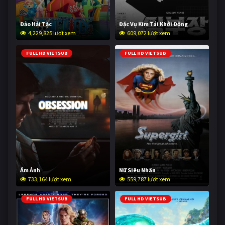
Đảo Hải Tặc
Đặc Vụ Kim Tái Khởi Động
4,229,825 lượt xem
609,072 lượt xem
FULL HD VIETSUB
FULL HD VIETSUB
Ám Ảnh
Nữ Siêu Nhân
733,164 lượt xem
559,787 lượt xem
FULL HD VIETSUB
FULL HD VIETSUB