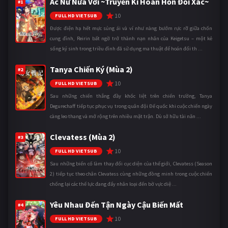
Ác Nữ Nửa Vời ~Truyền Kì Hoán Hồn Đổi Xác~
#1
10
FULL HD VIETSUB
Được điện hạ hết mực sủng ái và ví như nàng bướm rực rỡ giữa chốn
cung đình, Reirin bất ngờ trở thành nạn nhân của Keigetsu – một kẻ
sống ký sinh trong triều đình đã sử dụng ma thuật để hoán đổi th ...
Tanya Chiến Ký (Mùa 2)
#2
10
FULL HD VIETSUB
Sau những chiến thắng đầy khốc liệt trên chiến trường, Tanya
Degurechaff tiếp tục phục vụ trong quân đội Đế quốc khi cuộc chiến ngày
càng leo thang và mở rộng trên nhiều mặt trận. Dù sở hữu tài năn ...
Clevatess (Mùa 2)
#3
10
FULL HD VIETSUB
Sau những biến cố làm thay đổi cục diện của thế giới, Clevatess (Season
2) tiếp tục theo chân Clevatess cùng những đồng minh trong cuộc chiến
chống lại các thế lực đang đẩy nhân loại đến bờ vực diệ ...
Yêu Nhau Đến Tận Ngày Cậu Biến Mất
#4
10
FULL HD VIETSUB