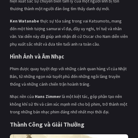
hiện xuất sắc sự chuyển biến tâm lý của một người lính bị tổn
thương thành một người đàn ông tìm thấy danh dự mới.
Ken Watanabe
thực sự tỏa sáng trong vai Katsumoto, mang
đến một hình tượng samurai vĩ đại, đầy uy nghi, trí tuệ và nhân
văn. Vai diễn này đã giúp anh nhận đề cử Oscar cho Nam diễn viên
phụ xuất sắc nhất và đưa tên tuổi anh ra toàn cầu.
Hình Ảnh và Âm Nhạc
Phim được quay tuyệt đẹp với những cảnh quan hùng vĩ của Nhật
Bản, từ những ngọn núi tuyết phủ đến những ngôi làng truyền
thống và những cảnh chiến trận hoành tráng.
Nhạc nền của
Hans Zimmer
là một kiệt tác, góp phần tạo nên
không khí sử thi và cảm xúc mạnh mẽ cho bộ phim, trở thành một
trong những bản nhạc phim đáng nhớ nhất mọi thời đại.
Thành Công và Giải Thưởng