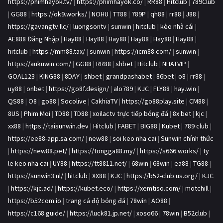
https://phimhayok.tv/
|
https://phimhayok.co/
|
RR88
|
Hitclub
|
789Club
|
GG88
|
https://ok9.works/
|
NOHU
|
TT88
|
789P
|
qh88
|
rr88
|
J88
|
https://gavangtv.llc/
|
luongsontv
|
sunwin
|
hitclub
|
kèo nhà cái
|
AE888 Đăng Nhập
|
Hay88
|
Hay88
|
Hay88
|
Hay88
|
Hay88
|
Hay88
|
hitclub
|
https://mm88.tax/
|
sunwin
|
https://icm88.com/
|
sunwin
|
https://aukuwin.com/
|
GG88
|
RR88
|
shbet
|
Hitclub
|
NHATVIP
|
GOAL123
|
KING88
|
8DAY
|
shbet
|
grandpashabet
|
86bet
|
o8
|
rr88
|
uy88
|
onbet
|
https://go8f.design/
|
alo789
|
KJC
|
FLY88
|
hay.win
|
QS88
|
O8
|
go88
|
Socolive
|
CakhiaTV
|
https://go88play.site
|
CM88
|
8US
|
Phim Moi
|
TD88
|
TD88
|
xoilactv trực tiếp bóng đá
|
8x bet
|
kjc
|
xx88
|
https://taisunwin.dev
|
Hitclub
|
FABET
|
BIG88
|
Kubet
|
789 club
|
https://ee88-app.sa.com/
|
new88
|
soi keo nha cai
|
Sunwin chính thức
|
https://new88.pet/
|
https://tongga88.my/
|
https://s666.works/
|
ty
le keo nha cai
|
UY88
|
https://tt8811.net/
|
68win
|
68win
|
ea88
|
TG88
|
https://sunwin3.nl/
|
hitclub
|
XX88
|
KJC
|
https://b52-club.us.org/
|
KJC
|
https://kjc.ad/
|
https://kubet.eco/
|
https://xemtiso.com/
|
motchill
|
https://b52com.io
|
trang cá độ bóng đá
|
78win
|
AO88
|
https://c168.guide/
|
https://luck81.jp.net/
|
xoso66
|
78win
|
B52club
|