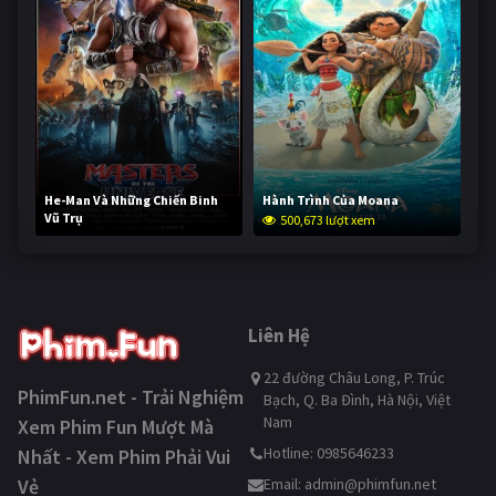
He-Man Và Những Chiến Binh
Hành Trình Của Moana
Vũ Trụ
500,673 lượt xem
250,375 lượt xem
Liên Hệ
22 đường Châu Long, P. Trúc
PhimFun.net - Trải Nghiệm
Bạch, Q. Ba Đình, Hà Nội, Việt
Nam
Xem Phim Fun Mượt Mà
Hotline: 0985646233
Nhất - Xem Phim Phải Vui
Vẻ
Email:
admin@phimfun.net