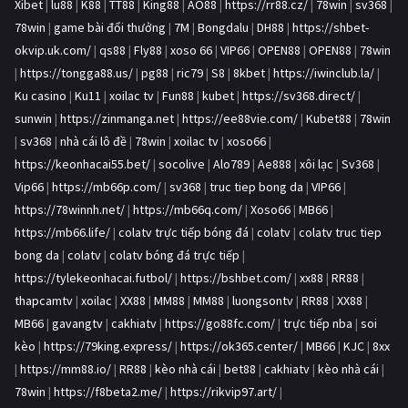
Xibet
|
lu88
|
K88
|
TT88
|
King88
|
AO88
|
https://rr88.cz/
|
78win
|
sv368
|
78win
|
game bài đổi thưởng
|
7M
|
Bongdalu
|
DH88
|
https://shbet-
okvip.uk.com/
|
qs88
|
Fly88
|
xoso 66
|
VIP66
|
OPEN88
|
OPEN88
|
78win
|
https://tongga88.us/
|
pg88
|
ric79
|
S8
|
8kbet
|
https://iwinclub.la/
|
Ku casino
|
Ku11
|
xoilac tv
|
Fun88
|
kubet
|
https://sv368.direct/
|
sunwin
|
https://zinmanga.net
|
https://ee88vie.com/
|
Kubet88
|
78win
|
sv368
|
nhà cái lô đề
|
78win
|
xoilac tv
|
xoso66
|
https://keonhacai55.bet/
|
socolive
|
Alo789
|
Ae888
|
xôi lạc
|
Sv368
|
Vip66
|
https://mb66p.com/
|
sv368
|
truc tiep bong da
|
VIP66
|
https://78winnh.net/
|
https://mb66q.com/
|
Xoso66
|
MB66
|
https://mb66.life/
|
colatv trực tiếp bóng đá
|
colatv
|
colatv truc tiep
bong da
|
colatv
|
colatv bóng đá trực tiếp
|
https://tylekeonhacai.futbol/
|
https://bshbet.com/
|
xx88
|
RR88
|
thapcamtv
|
xoilac
|
XX88
|
MM88
|
MM88
|
luongsontv
|
RR88
|
XX88
|
MB66
|
gavangtv
|
cakhiatv
|
https://go88fc.com/
|
trực tiếp nba
|
soi
kèo
|
https://79king.express/
|
https://ok365.center/
|
MB66
|
KJC
|
8xx
|
https://mm88.io/
|
RR88
|
kèo nhà cái
|
bet88
|
cakhiatv
|
kèo nhà cái
|
78win
|
https://f8beta2.me/
|
https://rikvip97.art/
|