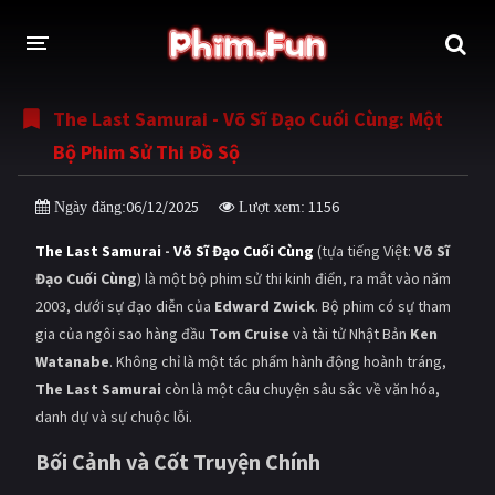
The Last Samurai - Võ Sĩ Đạo Cuối Cùng: Một
THỂ LOẠI
Bộ Phim Sử Thi Đồ Sộ
Thần thoại - Cổ trang
Hành động
06/12/2025
1156
Ngày đăng:
Lượt xem:
Tâm lý
Chiến tranh
The Last Samurai
-
Võ Sĩ Đạo Cuối Cùng
(tựa tiếng Việt:
Võ Sĩ
Võ thuật - Kiếm hiệp
Nhạc kịch
Đạo Cuối Cùng
) là một bộ phim sử thi kinh điển, ra mắt vào năm
2003, dưới sự đạo diễn của
Edward Zwick
. Bộ phim có sự tham
Kinh dị
Tội phạm - Hình sự
gia của ngôi sao hàng đầu
Tom Cruise
và tài tử Nhật Bản
Ken
Phiêu lưu
Hài hước
Watanabe
. Không chỉ là một tác phẩm hành động hoành tráng,
The Last Samurai
còn là một câu chuyện sâu sắc về văn hóa,
Viễn tưởng
Khoa học - Tài liệu
danh dự và sự chuộc lỗi.
Hoạt hình
Thể thao
Bối Cảnh và Cốt Truyện Chính
Tình cảm - Lãng mạn
Kỳ ảo