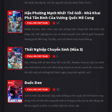
khi bước vào cấp ba. Lời cầu nguyện của cậu được Thần Tình Y ...
Hậu Phương Mạnh Nhất Thế Giới - Nhà Khai
#8
Phá Tân Binh Của Vương Quốc Mê Cung
10
FULL HD VIETSUB
Atobe Arihito, một nhân viên văn phòng luôn cống hiến hết mình cho
công việc, bất ngờ gặp tai nạn và được chuyển sinh đến dị giới mang tên
Vương quốc Mê Cung. Tại đây, anh trở thành một mạo hiểm gi ...
Thất Nghiệp Chuyển Sinh (Mùa 3)
#9
5
FULL HD VIETSUB
Sau những biến cố làm thay đổi cuộc đời, Rudeus Greyrat tiếp tục bước
vào một hành trình mới để trưởng thành cả về sức mạnh lẫn tinh thần.
Khi đối mặt với những thử thách ngày càng khắc nghiệt, anh ...
Đuốc Đen
#10
10
FULL HD VIETSUB
Jirô là một cậu bé được ông nuôi dưỡng và rèn luyện để trở thành ninja,
đồng thời sở hữu khả năng đặc biệt có thể giao tiếp với các loài động vật.
Bị mọi người xa lánh vì sự khác biệt của mình, cậu ...