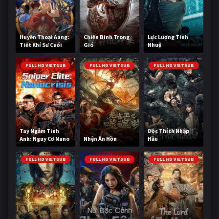
Huyền Thoại Aang:
Chiến Binh Trong
Lực Lượng Tinh
Tiết Khí Sư Cuối
Gió
Nhuệ
Cùng
FULL HD VIETSUB
FULL HD VIETSUB
FULL HD VIETSUB
Tay Ngắm Tinh
Độc Thích Nhập
Anh: Nguy Cơ Nano
Nhện Ăn Hồn
Hầu
FULL HD VIETSUB
FULL HD VIETSUB
FULL HD VIETSUB