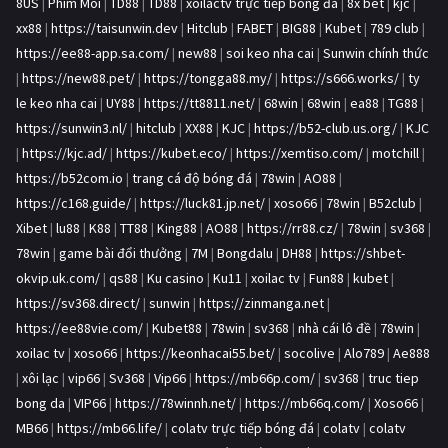
8US
|
Phim Moi
|
TD88
|
TD88
|
xoilactv trực tiếp bóng đá
|
8x bet
|
kjc
|
xx88
|
https://taisunwin.dev
|
Hitclub
|
FABET
|
BIG88
|
Kubet
|
789 club
|
https://ee88-app.sa.com/
|
new88
|
soi keo nha cai
|
Sunwin chính thức
|
https://new88.pet/
|
https://tongga88.my/
|
https://s666.works/
|
ty
le keo nha cai
|
UY88
|
https://tt8811.net/
|
68win
|
68win
|
ea88
|
TG88
|
https://sunwin3.nl/
|
hitclub
|
XX88
|
KJC
|
https://b52-club.us.org/
|
KJC
|
https://kjc.ad/
|
https://kubet.eco/
|
https://xemtiso.com/
|
motchill
|
https://b52com.io
|
trang cá độ bóng đá
|
78win
|
AO88
|
https://c168.guide/
|
https://luck81.jp.net/
|
xoso66
|
78win
|
B52club
|
Xibet
|
lu88
|
K88
|
TT88
|
King88
|
AO88
|
https://rr88.cz/
|
78win
|
sv368
|
78win
|
game bài đổi thưởng
|
7M
|
Bongdalu
|
DH88
|
https://shbet-
okvip.uk.com/
|
qs88
|
Ku casino
|
Ku11
|
xoilac tv
|
Fun88
|
kubet
|
https://sv368.direct/
|
sunwin
|
https://zinmanga.net
|
https://ee88vie.com/
|
Kubet88
|
78win
|
sv368
|
nhà cái lô đề
|
78win
|
xoilac tv
|
xoso66
|
https://keonhacai55.bet/
|
socolive
|
Alo789
|
Ae888
|
xôi lạc
|
vip66
|
Sv368
|
Vip66
|
https://mb66p.com/
|
sv368
|
truc tiep
bong da
|
VIP66
|
https://78winnh.net/
|
https://mb66q.com/
|
Xoso66
|
MB66
|
https://mb66.life/
|
colatv trực tiếp bóng đá
|
colatv
|
colatv