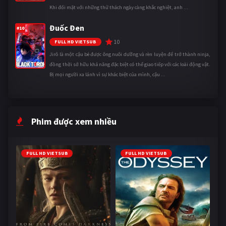
Khi đối mặt với những thử thách ngày càng khắc nghiệt, anh ...
Đuốc Đen
#10
10
FULL HD VIETSUB
Jirô là một cậu bé được ông nuôi dưỡng và rèn luyện để trở thành ninja,
đồng thời sở hữu khả năng đặc biệt có thể giao tiếp với các loài động vật.
Bị mọi người xa lánh vì sự khác biệt của mình, cậu ...
Phim được xem nhiều
FULL HD VIETSUB
FULL HD VIETSUB