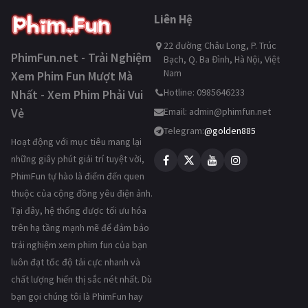
Liên Hệ
22 đường Châu Long, P. Trúc
PhimFun.net - Trải Nghiệm
Bạch, Q. Ba Đình, Hà Nội, Việt
Nam
Xem Phim Fun Mượt Mà
Hotline: 0985646233
Nhất - Xem Phim Phải Vui
Vẻ
Email:
admin@phimfun.net
Telegram:
@golden885
Hoạt động với mục tiêu mang lại
những giây phút giải trí tuyệt vời,
PhimFun tự hào là điểm đến quen
thuộc của cộng đồng yêu điện ảnh.
Tại đây, hệ thống được tối ưu hóa
trên hạ tầng mạnh mẽ để đảm bảo
trải nghiệm xem phim fun của bạn
luôn đạt tốc độ tải cực nhanh và
chất lượng hiển thị sắc nét nhất. Dù
bạn gọi chúng tôi là PhimFun hay