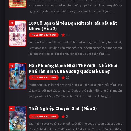
em Seiroku và Kihachi Sakamoto, những người ôm ấp khát vọng đưa Kỷ
nguyên Điện đến với đất nước thông qua cuốn Danh mục Điện th ...
100 Cô Bạn Gái Yêu Bạn Rất Rất Rất Rất Rất
#7
Nhiều (Mùa 3)
10
FULL HD VIETSUB
Sau khi trải qua 100 lần thất tình suốt những năm trung học cơ sở,
Rentaro Aijo quyết định đến một ngôi đền để cầu mong tìm được bạn gái
khi bước vào cấp ba. Lời cầu nguyện của cậu được Thần Tình Y ...
Hậu Phương Mạnh Nhất Thế Giới - Nhà Khai
#8
Phá Tân Binh Của Vương Quốc Mê Cung
10
FULL HD VIETSUB
Atobe Arihito, một nhân viên văn phòng luôn cống hiến hết mình cho
công việc, bất ngờ gặp tai nạn và được chuyển sinh đến dị giới mang tên
Vương quốc Mê Cung. Tại đây, anh trở thành một mạo hiểm gi ...
Thất Nghiệp Chuyển Sinh (Mùa 3)
#9
5
FULL HD VIETSUB
Sau những biến cố làm thay đổi cuộc đời, Rudeus Greyrat tiếp tục bước
vào một hành trình mới để trưởng thành cả về sức mạnh lẫn tinh thần.