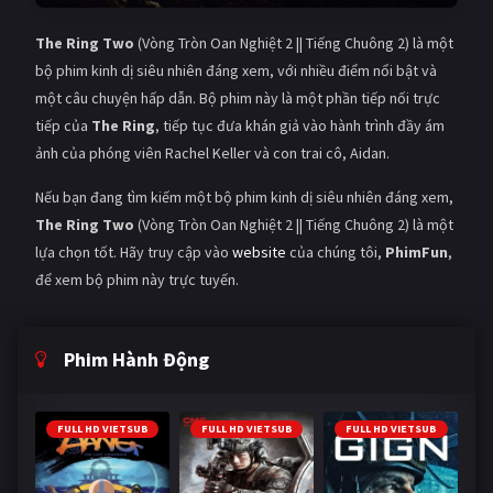
The Ring Two
(Vòng Tròn Oan Nghiệt 2 || Tiếng Chuông 2) là một
bộ phim kinh dị siêu nhiên đáng xem, với nhiều điểm nổi bật và
một câu chuyện hấp dẫn. Bộ phim này là một phần tiếp nối trực
tiếp của
The Ring
, tiếp tục đưa khán giả vào hành trình đầy ám
ảnh của phóng viên Rachel Keller và con trai cô, Aidan.
Nếu bạn đang tìm kiếm một bộ phim kinh dị siêu nhiên đáng xem,
The Ring Two
(Vòng Tròn Oan Nghiệt 2 || Tiếng Chuông 2) là một
lựa chọn tốt. Hãy truy cập vào
website
của chúng tôi,
PhimFun
,
để xem bộ phim này trực tuyến.
Phim Hành Động
FULL HD VIETSUB
FULL HD VIETSUB
FULL HD VIETSUB