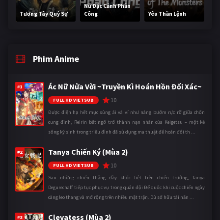
Nữ Đặc Cảnh Phản
Tương Tây Quỷ Sự
Công
Yêu Thần Lệnh
Phim Anime
Ác Nữ Nửa Vời ~Truyền Kì Hoán Hồn Đổi Xác~
#1
10
FULL HD VIETSUB
Được điện hạ hết mực sủng ái và ví như nàng bướm rực rỡ giữa chốn
cung đình, Reirin bất ngờ trở thành nạn nhân của Keigetsu – một kẻ
sống ký sinh trong triều đình đã sử dụng ma thuật để hoán đổi th ...
Tanya Chiến Ký (Mùa 2)
#2
10
FULL HD VIETSUB
Sau những chiến thắng đầy khốc liệt trên chiến trường, Tanya
Degurechaff tiếp tục phục vụ trong quân đội Đế quốc khi cuộc chiến ngày
càng leo thang và mở rộng trên nhiều mặt trận. Dù sở hữu tài năn ...
Clevatess (Mùa 2)
#3