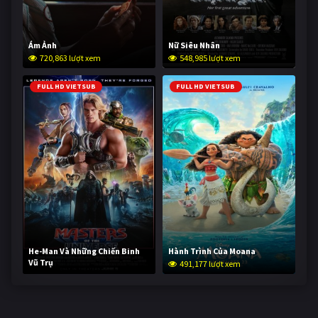
Ám Ảnh
Nữ Siêu Nhân
720,863 lượt xem
548,985 lượt xem
FULL HD VIETSUB
FULL HD VIETSUB
He-Man Và Những Chiến Binh
Hành Trình Của Moana
Vũ Trụ
491,177 lượt xem
240,018 lượt xem