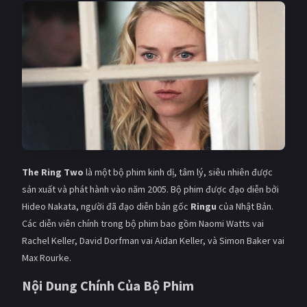
Giật gân
Gia đình
Bí ẩn
Lịch sử
Viễn Tây
Tiểu sử
GameShow
DramaTV
QUỐC GIA
Âu - Mỹ
Trung Quốc - Hồng Kông
The Ring Two
là một bộ phim kinh dị, tâm lý, siêu nhiên được
sản xuất và phát hành vào năm 2005. Bộ phim được đạo diễn bởi
Hàn Quốc
Nhật Bản
Hideo Nakata, người đã đạo diễn bản gốc
Ringu
của Nhật Bản.
Các diễn viên chính trong bộ phim bao gồm Naomi Watts vai
Ấn Độ
Việt Nam
Rachel Keller, David Dorfman vai Aidan Keller, và Simon Baker vai
Tổng hợp
Max Rourke.
Nội Dung Chính Của Bộ Phim
CẬP NHẬT