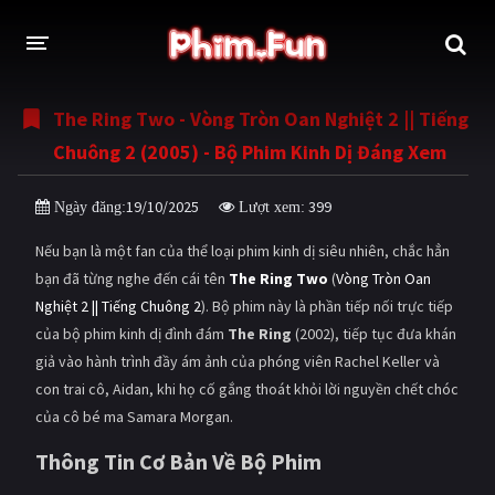
The Ring Two - Vòng Tròn Oan Nghiệt 2 || Tiếng
THỂ LOẠI
Chuông 2 (2005) - Bộ Phim Kinh Dị Đáng Xem
Thần thoại - Cổ trang
Hành động
19/10/2025
399
Ngày đăng:
Lượt xem:
Tâm lý
Chiến tranh
Nếu bạn là một fan của thể loại phim kinh dị siêu nhiên, chắc hẳn
Võ thuật - Kiếm hiệp
Nhạc kịch
bạn đã từng nghe đến cái tên
The Ring Two
(
Vòng Tròn Oan
Nghiệt 2 || Tiếng Chuông 2
). Bộ phim này là phần tiếp nối trực tiếp
Kinh dị
Tội phạm - Hình sự
của bộ phim kinh dị đình đám
The Ring
(2002), tiếp tục đưa khán
Phiêu lưu
Hài hước
giả vào hành trình đầy ám ảnh của phóng viên Rachel Keller và
con trai cô, Aidan, khi họ cố gắng thoát khỏi lời nguyền chết chóc
Viễn tưởng
Khoa học - Tài liệu
của cô bé ma Samara Morgan.
Hoạt hình
Thể thao
Thông Tin Cơ Bản Về Bộ Phim
Tình cảm - Lãng mạn
Kỳ ảo