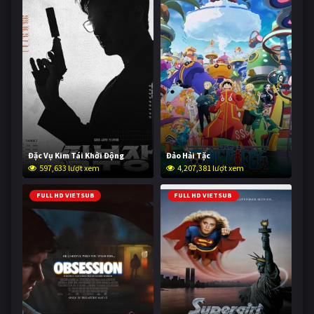
Đặc Vụ Kim Tái Khởi Động
Đảo Hải Tặc
597,633 lượt xem
4,207,381 lượt xem
FULL HD VIETSUB
FULL HD VIETSUB