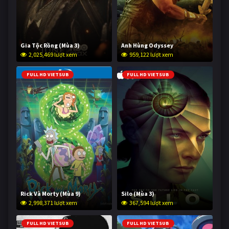
Gia Tộc Rồng (Mùa 3)
Anh Hùng Odyssey
2,025,469 lượt xem
959,122 lượt xem
FULL HD VIETSUB
FULL HD VIETSUB
Rick Và Morty (Mùa 9)
Silo (Mùa 3)
2,998,371 lượt xem
367,594 lượt xem
FULL HD VIETSUB
FULL HD VIETSUB