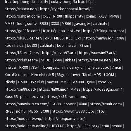
truc tiep bong da
|
colatv
|
colatv bóng đá trực tiếp
|
https://rr88co.net/
|
https://tylekeonhacai.futbol/
|
https://bshbet.com/
|
xx88
|
RR88
|
thapcamtv
|
xoilac
|
XX88
|
MM88
|
MM88
|
luongsontv
|
RR88
|
XX88
|
MB66
|
gavangtv
|
cakhiatv
|
https://go88fc.com/
|
trực tiếp nba
|
soi kèo
|
https://79king.express/
|
https://ok365.center/
|
ok9
|
MB66
|
KJC
|
8xx
|
https://mm88.io/
|
RR88
|
kèo nhà cái
|
bet88
|
cakhiatv
|
kèo nhà cái
|
78win
|
https://f8beta2.me/
|
https://rikvip97.art/
|
https://sunwin97.art/
|
https://kclub.team/
|
SHBET
|
xx88
|
8kbet
|
https://rr88.se.net/
|
kèo
nhà cái
|
RR88
|
78win
|
bongdalu
|
nha cai uy tin
|
ty le ca cuoc
|
7mcn
|
Xóc đĩa online
|
Kèo nhà cái 5
|
88goals
|
iwin
|
Tài xỉu MD5
|
1GOM
|
Rikvip
|
Go88
|
B52 club
|
max88
|
MM88
|
Ae888
|
go88
|
xoso66
|
https://cm88.dad/
|
https://hi88.uno/
|
MM88
|
https://alo789ga.com/
|
Xoso66
|
phim sex vlxx
|
https://xx88brand.com/
|
https://sunwin19.cn.com/
|
GG88
|
Xoso66
|
XX88
|
https://rr88it.com/
|
RR88
|
nổ hũ
|
MB66
|
SC88
|
https://www.fly888.club/
|
f168
|
https://hoiquantv.vip/
|
https://hoiquantv.site/
|
https://hoiquantv.online/
|
HITCLUB
|
https://uu88n.org/
|
tr88
|
ae888
|