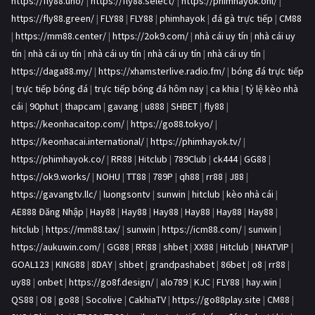
https://fly88.uno/
|
https://fly88.select/
|
https://phimhayok.onl/
|
https://fly88.green/
|
FLY88
|
FLY88
|
phimhayok
|
đá gà trực tiếp
|
CM88
|
https://mm88.center/
|
https://2ok9.com/
|
nhà cái uy tín
|
nhà cái uy
tín
|
nhà cái uy tín
|
nhà cái uy tín
|
nhà cái uy tín
|
nhà cái uy tín
|
https://daga88.my/
|
https://xhamsterlive.radio.fm/
|
bóng đá trực tiếp
|
trực tiếp bóng đá
|
trực tiếp bóng đá hôm nay
|
ca khia
|
tỷ lệ kèo nhà
cái
|
90phut
|
thapcam
|
gavang
|
u888
|
SHBET
|
fly88
|
https://keonhacaitop.com/
|
https://go88.tokyo/
|
https://keonhacai.international/
|
https://phimhayok.tv/
|
https://phimhayok.co/
|
RR88
|
Hitclub
|
789Club
|
ck444
|
GG88
|
https://ok9.works/
|
NOHU
|
TT88
|
789P
|
qh88
|
rr88
|
J88
|
https://gavangtv.llc/
|
luongsontv
|
sunwin
|
hitclub
|
kèo nhà cái
|
AE888 Đăng Nhập
|
Hay88
|
Hay88
|
Hay88
|
Hay88
|
Hay88
|
Hay88
|
hitclub
|
https://mm88.tax/
|
sunwin
|
https://icm88.com/
|
sunwin
|
https://aukuwin.com/
|
GG88
|
RR88
|
shbet
|
XX88
|
Hitclub
|
NHATVIP
|
GOAL123
|
KING88
|
8DAY
|
shbet
|
grandpashabet
|
86bet
|
o8
|
rr88
|
uy88
|
onbet
|
https://go8f.design/
|
alo789
|
KJC
|
FLY88
|
hay.win
|
QS88
|
O8
|
go88
|
Socolive
|
CakhiaTV
|
https://go88play.site
|
CM88
|