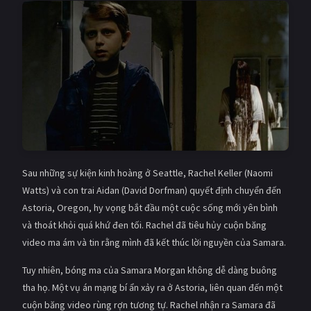
PHIM MỚI
PHIM BỘ
PHIM LẺ
PHIM CHIẾU RẠP
TUYỂN TẬP PHIM
BLOG
Sau những sự kiện kinh hoàng ở Seattle, Rachel Keller (Naomi
Watts) và con trai Aidan (David Dorfman) quyết định chuyển đến
Astoria, Oregon, hy vọng bắt đầu một cuộc sống mới yên bình
và thoát khỏi quá khứ đen tối. Rachel đã tiêu hủy cuộn băng
video ma ám và tin rằng mình đã kết thúc lời nguyền của Samara.
Tuy nhiên, bóng ma của Samara Morgan không dễ dàng buông
tha họ. Một vụ án mạng bí ẩn xảy ra ở Astoria, liên quan đến một
cuộn băng video rùng rợn tương tự. Rachel nhận ra Samara đã