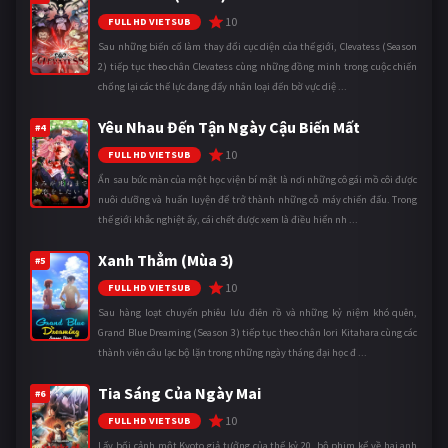
10
FULL HD VIETSUB
Sau những biến cố làm thay đổi cục diện của thế giới, Clevatess (Season
2) tiếp tục theo chân Clevatess cùng những đồng minh trong cuộc chiến
chống lại các thế lực đang đẩy nhân loại đến bờ vực diệ ...
Yêu Nhau Đến Tận Ngày Cậu Biến Mất
#4
10
FULL HD VIETSUB
Ẩn sau bức màn của một học viện bí mật là nơi những cô gái mồ côi được
nuôi dưỡng và huấn luyện để trở thành những cỗ máy chiến đấu. Trong
thế giới khắc nghiệt ấy, cái chết được xem là điều hiển nh ...
Xanh Thẳm (Mùa 3)
#5
10
FULL HD VIETSUB
Sau hàng loạt chuyến phiêu lưu điên rồ và những kỷ niệm khó quên,
Grand Blue Dreaming (Season 3) tiếp tục theo chân Iori Kitahara cùng các
thành viên câu lạc bộ lặn trong những ngày tháng đại học đ ...
Tia Sáng Của Ngày Mai
#6
10
FULL HD VIETSUB
Lấy bối cảnh một Kyoto giả tưởng của thế kỷ 20, bộ phim kể về hai anh