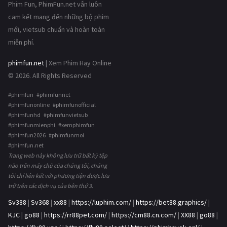
Phim Fun, PhimFun.net vẫn luôn
cam kết mang đến những bộ phim
mới, vietsub chuẩn và hoàn toàn
miễn phí.
phimfun.net
| Xem Phim Hay Online
© 2026. All Rights Reserved
#phimfun #phimfunnet
#phimfunonline #phimfunofficial
#phimfunhd #phimfunvietsub
#phimfunmienphi #xemphimfun
#phimfun2026 #phimfunmoi
#phimfun.net
Trang web này không lưu trữ bất kỳ tệp
nào trên máy chủ của chúng tôi, chúng
tôi chỉ liên kết với phương tiện được lưu
trữ trên các dịch vụ của bên thứ 3.
Sv388
|
Sv368
|
xx88
|
https://luphim.com/
|
https://bet88.graphics/
|
KJC
|
go88
|
https://rr88pet.com/
|
https://cm88.cn.com/
|
XX88
|
go88
|