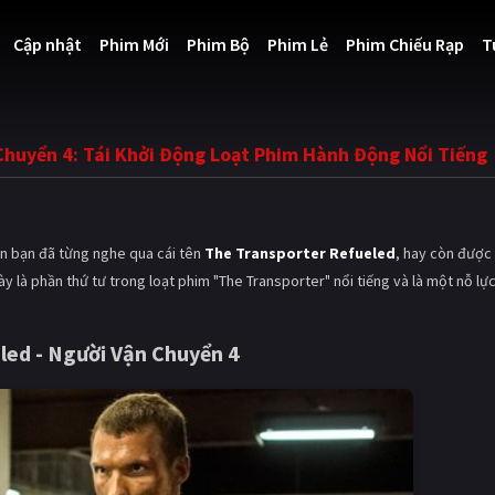
Cập nhật
Phim Mới
Phim Bộ
Phim Lẻ
Phim Chiếu Rạp
T
Chuyển 4: Tái Khởi Động Loạt Phim Hành Động Nổi Tiếng
ẳn bạn đã từng nghe qua cái tên
The Transporter Refueled
, hay còn được 
ày là phần thứ tư trong loạt phim "The Transporter" nổi tiếng và là một nỗ lự
led - Người Vận Chuyển 4