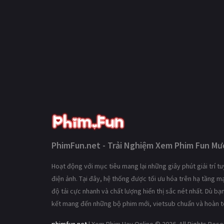
PhimFun.net - Trải Nghiệm Xem Phim Fun Mượ
Hoạt động với mục tiêu mang lại những giây phút giải trí 
điện ảnh. Tại đây, hệ thống được tối ưu hóa trên hạ tầng 
độ tải cực nhanh và chất lượng hiển thị sắc nét nhất. Dù b
kết mang đến những bộ phim mới, vietsub chuẩn và hoàn t
phimfun.net
| Xem Phim Hay Online © 2026. All Rights Res