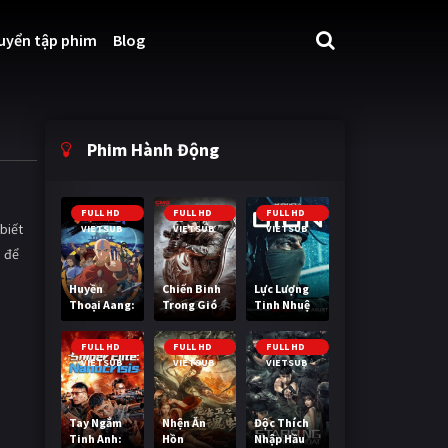
uyển tập phim
Blog
Phim Hành Động
FULL HD
FULL HD
FULL HD
biết
VIETSUB
VIETSUB
VIETSUB
c để
Huyền
Chiến Binh
Lực Lượng
Thoại Aang:
Trong Gió
Tinh Nhuệ
Tiết Khí Sư
Cuối Cùng
FULL HD
FULL HD
FULL HD
VIETSUB
VIETSUB
VIETSUB
Tay Ngắm
Nhện Ăn
Độc Thích
Tinh Anh:
Hồn
Nhập Hầu