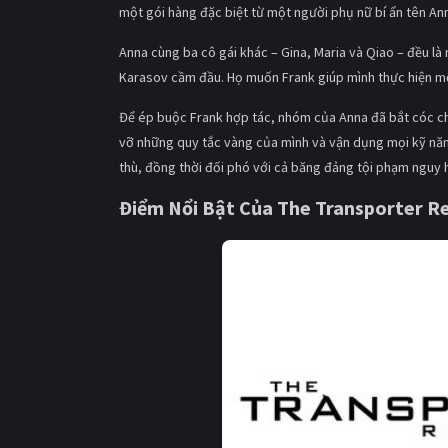
một gói hàng đặc biệt từ một người phụ nữ bí ẩn tên An
Anna cùng ba cô gái khác – Gina, Maria và Qiao – đều 
Karasov cầm đầu. Họ muốn Frank giúp mình thực hiện một 
Để ép buộc Frank hợp tác, nhóm của Anna đã bắt cóc cha 
vỡ những quy tắc vàng của mình và vận dụng mọi kỹ năng
thù, đồng thời đối phó với cả băng đảng tội phạm nguy h
Điểm Nổi Bật Của The Transporter Re