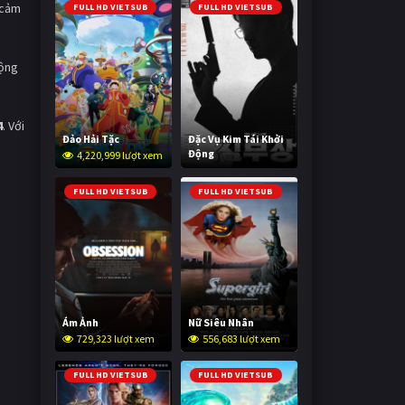
 cảm
FULL HD VIETSUB
FULL HD VIETSUB
động
4
. Với
Đảo Hải Tặc
Đặc Vụ Kim Tái Khởi
Động
4,220,999 lượt xem
605,769 lượt xem
FULL HD VIETSUB
FULL HD VIETSUB
Ám Ảnh
Nữ Siêu Nhân
729,323 lượt xem
556,683 lượt xem
FULL HD VIETSUB
FULL HD VIETSUB