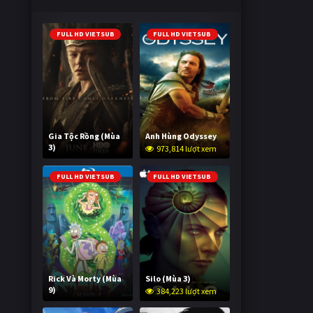
FULL HD VIETSUB
FULL HD VIETSUB
Gia Tộc Rồng (Mùa
Anh Hùng Odyssey
3)
973,814 lượt xem
2,041,702 lượt xem
FULL HD VIETSUB
FULL HD VIETSUB
Rick Và Morty (Mùa
Silo (Mùa 3)
9)
384,223 lượt xem
3,007,101 lượt xem