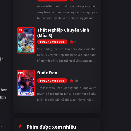
Atobe Arihito, một nhân viên văn phòng luôn
cống hiến hết mình cho công việc, bất ngờ gặp
tai nạn và được chuyển sinh đến dị giới mang
tên Vương quốc Mê Cung. Tại đây, anh trở
Thất Nghiệp Chuyển Sinh
thành một mạo hiểm gi ...
#9
(Mùa 3)
5
FULL HD VIETSUB
Sau những biến cố làm thay đổi cuộc đời,
Rudeus Greyrat tiếp tục bước vào một hành
ận
trình mới để trưởng thành cả về sức mạnh lẫn
tinh thần. Khi đối mặt với những thử thách
Đuốc Đen
ngày càng khắc nghiệt, anh ...
#10
10
FULL HD VIETSUB
Jirô là một cậu bé được ông nuôi dưỡng và rèn
 hơn.
luyện để trở thành ninja, đồng thời sở hữu
lịch
khả năng đặc biệt có thể giao tiếp với các loài
động vật. Bị mọi người xa lánh vì sự khác biệt
của mình, cậu ...
Phim được xem nhiều
ỉ