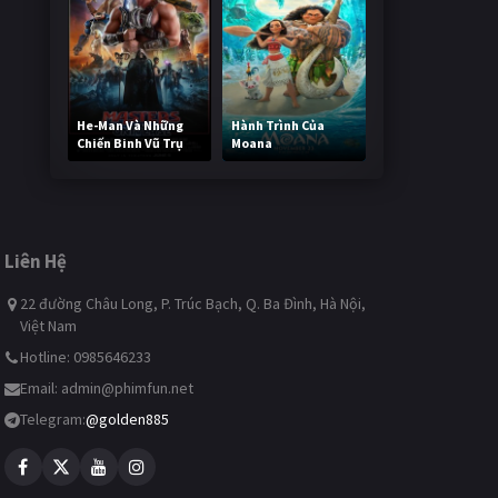
He-Man Và Những
Hành Trình Của
Chiến Binh Vũ Trụ
Moana
247,521 lượt xem
498,056 lượt xem
Liên Hệ
22 đường Châu Long, P. Trúc Bạch, Q. Ba Đình, Hà Nội,
Việt Nam
Hotline: 0985646233
Email:
admin@phimfun.net
Telegram:
@golden885