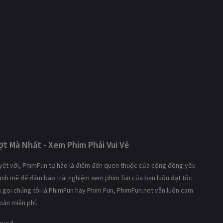
t Mà Nhất - Xem Phim Phải Vui Vẻ
tuyệt vời, PhimFun tự hào là điểm đến quen thuộc của cộng đồng yêu
mạnh mẽ để đảm bảo trải nghiệm xem phim fun của bạn luôn đạt tốc
ạn gọi chúng tôi là PhimFun hay Phim Fun, PhimFun.net vẫn luôn cam
oàn miễn phí.
erved