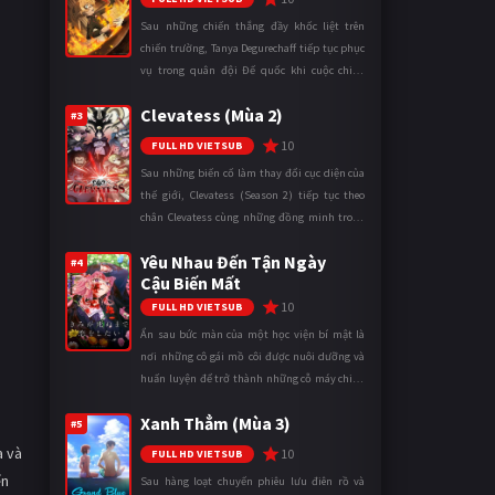
Sau những chiến thắng đầy khốc liệt trên
chiến trường, Tanya Degurechaff tiếp tục phục
vụ trong quân đội Đế quốc khi cuộc chiến
ngày càng leo thang và mở rộng trên nhiều
Clevatess (Mùa 2)
mặt trận. Dù sở hữu tài năn ...
#3
10
FULL HD VIETSUB
Sau những biến cố làm thay đổi cục diện của
thế giới, Clevatess (Season 2) tiếp tục theo
chân Clevatess cùng những đồng minh trong
cuộc chiến chống lại các thế lực đang đẩy nhân
Yêu Nhau Đến Tận Ngày
loại đến bờ vực diệ ...
#4
Cậu Biến Mất
10
FULL HD VIETSUB
Ẩn sau bức màn của một học viện bí mật là
nơi những cô gái mồ côi được nuôi dưỡng và
huấn luyện để trở thành những cỗ máy chiến
đấu. Trong thế giới khắc nghiệt ấy, cái chết
Xanh Thẳm (Mùa 3)
được xem là điều hiển nh ...
#5
a và
10
FULL HD VIETSUB
ển
Sau hàng loạt chuyến phiêu lưu điên rồ và