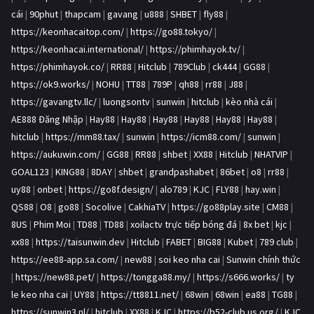
cái
|
90phut
|
thapcam
|
gavang
|
u888
|
SHBET
|
fly88
|
https://keonhacaitop.com/
|
https://go88.tokyo/
|
https://keonhacai.international/
|
https://phimhayok.tv/
|
https://phimhayok.co/
|
RR88
|
Hitclub
|
789Club
|
ck444
|
GG88
|
https://ok9.works/
|
NOHU
|
TT88
|
789P
|
qh88
|
rr88
|
J88
|
https://gavangtv.llc/
|
luongsontv
|
sunwin
|
hitclub
|
kèo nhà cái
|
AE888 Đăng Nhập
|
Hay88
|
Hay88
|
Hay88
|
Hay88
|
Hay88
|
Hay88
|
hitclub
|
https://mm88.tax/
|
sunwin
|
https://icm88.com/
|
sunwin
|
https://aukuwin.com/
|
GG88
|
RR88
|
shbet
|
XX88
|
Hitclub
|
NHATVIP
|
GOAL123
|
KING88
|
8DAY
|
shbet
|
grandpashabet
|
86bet
|
o8
|
rr88
|
uy88
|
onbet
|
https://go8f.design/
|
alo789
|
KJC
|
FLY88
|
hay.win
|
QS88
|
O8
|
go88
|
Socolive
|
CakhiaTV
|
https://go88play.site
|
CM88
|
8US
|
Phim Moi
|
TD88
|
TD88
|
xoilactv trực tiếp bóng đá
|
8x bet
|
kjc
|
xx88
|
https://taisunwin.dev
|
Hitclub
|
FABET
|
BIG88
|
Kubet
|
789 club
|
https://ee88-app.sa.com/
|
new88
|
soi keo nha cai
|
Sunwin chính thức
|
https://new88.pet/
|
https://tongga88.my/
|
https://s666.works/
|
ty
le keo nha cai
|
UY88
|
https://tt8811.net/
|
68win
|
68win
|
ea88
|
TG88
|
https://sunwin3.nl/
|
hitclub
|
XX88
|
KJC
|
https://b52-club.us.org/
|
KJC