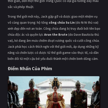
thời gian, đến một thế giới Trung Quốc cổ đại giả tưởng đầy màu
PHIM MỚI
sắc và phép thuật.
PHIM BỘ
Trong thế giới mới này, Jack gặp gỡ và được giao một nhiệm vụ
vô cùng quan trọng: hộ tống
công chúa Su Lin
(do Ni Ni thủ vai)
PHIM LẺ
xinh đẹp đến nơi an toàn. Công chúa đang bị truy đuổi bởi tên bạo
PHIM CHIẾU RẠP
chúa độc ác và quyền lực
Arun the Brute
(do Dave Bautista thủ
vai), kẻ đang âm mưu chiếm đoạt vương quốc và cưới công chúa.
TUYỂN TẬP PHIM
Jack phải học cách thích nghi với thế giới mới, áp dụng những kỹ
năng và chiến lược có được từ thế giới game vào thực tế, và dần
BLOG
biến đổi từ một cậu bé yếu đuối thành một chiến binh dũng cảm.
Điểm Nhấn Của Phim