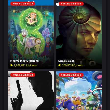
FULL HD VIETSUB
FULL HD VIETSUB
Rick Và Morty (Mùa 9)
Silo (Mùa 3)
2,999,821 lượt xem
369,852 lượt xem
FULL HD VIETSUB
FULL HD VIETSUB