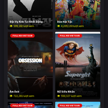
Đặc Vụ Kim Tái Khởi Động
Đảo Hải Tặc
599,182 lượt xem
4,209,130 lượt xem
FULL HD VIETSUB
FULL HD VIETSUB
Ám Ảnh
Nữ Siêu Nhân
722,281 lượt xem
550,327 lượt xem
FULL HD VIETSUB
FULL HD VIETSUB