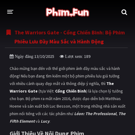
The Warriors Gate - Cổng Chiến Binh: Bộ Phim
THỂ LOẠI
Phiêu Lưu Đầy Màu Sắc và Hành Động
Thần thoại - Cổ trang
Hành động
13/10/2025
189
Ngày đăng:
Lượt xem:
Tâm lý
Chiến tranh
Chào mừng bạn đến với thế giới phim ảnh đầy màu sắc và hành
Võ thuật - Kiếm hiệp
Nhạc kịch
động! Nếu bạn đang tìm kiếm một bộ phim phiêu lưu giả tưởng
với nhiều cảnh quay đẹp mắt và thông điệp ý nghĩa, thì
The
Kinh dị
Tội phạm - Hình sự
Warriors Gate
(tựa Việt:
Cổng Chiến Binh
) là lựa chọn lý tưởng
Phiêu lưu
Hài hước
cho bạn. Bộ phim ra mắt năm 2016, được đạo diễn bởi Matthias
Hoene và sản xuất bởi Luc Besson, một trong những nhà sản xuất
Viễn tưởng
Khoa học - Tài liệu
phim nổi tiếng với các tác phẩm như
Léon: The Professional
,
The
Hoạt hình
Thể thao
Fifth Element
và
Lucy
.
Giới Thiệu Về Nội Dung Phim
Tình cảm - Lãng mạn
Kỳ ảo