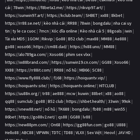
cái
|
78win
|
https://f8beta2.me/
|
https://rikvip97.art/
|
https://sunwin97.art/
|
https://kclub.team/
|
SHBET
|
xx88
|
8kbet
|
https://rr88.se.net/
|
kèo nhà cái
|
RR88
|
78win
|
bongdalu
|
nha cai uy
tin
|
ty le ca cuoc
|
7mcn
|
Xóc đĩa online
|
Kèo nhà cái 5
|
88goals
|
iwin
|
Tài xỉu MD5
|
1GOM
|
Rikvip
|
Go88
|
B52 club
|
max88
|
MM88
|
Ae888
|
go88
|
xoso66
|
https://cm88.dad/
|
https://hi88.uno/
|
MM88
|
https://alo789ga.com/
|
Xoso66
|
phim sex vlxx
|
https://xx88brand.com/
|
https://sunwin19.cn.com/
|
GG88
|
Xoso66
|
XX88
|
https://rr88it.com/
|
RR88
|
nổ hũ
|
MB66
|
SC88
|
https://www.fly888.club/
|
f168
|
https://hoiquantv.vip/
|
https://hoiquantv.site/
|
https://hoiquantv.online/
|
HITCLUB
|
https://uu88n.org/
|
tr88
|
ae888
|
mcw
|
kuwin
|
88bet
|
x88
|
ao88
|
qq88
|
sumclub
|
go88
|
B52 club
|
https://shbet.health/
|
33win
|
99ok
|
https://vnew88.net/
|
nổ hũ
|
TK688
|
bongdalu
|
fb88
|
m88
|
win55
|
86bet
|
https://go88v2.net/
|
qs88
|
GG88
|
lv88
|
https://new88pm.com/
|
On68
|
https://gg88fun.com
|
go88
|
U888
|
Hello88
|
ABC88
|
VIPWIN
|
TDTC
|
TD88
|
VLXX
|
Sex Việt
|
Heovl
|
JAV HD
|