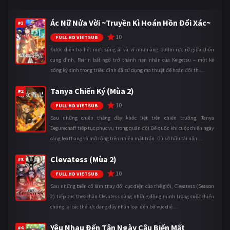
Ác Nữ Nửa Vời ~Truyền Kì Hoán Hồn Đổi Xác~
#1
10
FULL HD VIETSUB
Được điện hạ hết mực sủng ái và ví như nàng bướm rực rỡ giữa chốn
cung đình, Reirin bất ngờ trở thành nạn nhân của Keigetsu – một kẻ
sống ký sinh trong triều đình đã sử dụng ma thuật để hoán đổi th ...
Tanya Chiến Ký (Mùa 2)
#2
10
FULL HD VIETSUB
Sau những chiến thắng đầy khốc liệt trên chiến trường, Tanya
Degurechaff tiếp tục phục vụ trong quân đội Đế quốc khi cuộc chiến ngày
càng leo thang và mở rộng trên nhiều mặt trận. Dù sở hữu tài năn ...
Clevatess (Mùa 2)
#3
10
FULL HD VIETSUB
Sau những biến cố làm thay đổi cục diện của thế giới, Clevatess (Season
2) tiếp tục theo chân Clevatess cùng những đồng minh trong cuộc chiến
chống lại các thế lực đang đẩy nhân loại đến bờ vực diệ ...
Yêu Nhau Đến Tận Ngày Cậu Biến Mất
#4