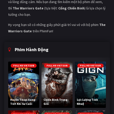
và lòng dũng cảm. Nếu bạn đang tìm kiếm một bộ phim để xem,
thì
The Warriors Gate
(tựa Việt:
Cổng Chiến Binh
) là lựa chọn lý
tưởng cho bạn.
Hy vọng bạn sẽ có những giây phút giải trí vui vẻ với bộ phim
The
Warriors Gate
trên PhimFun!
Phim Hành Động
FULL HD VIETSUB
FULL HD VIETSUB
FULL HD VIETSUB
Huyền Thoại Aang:
Chiến Binh Trong
Lực Lượng Tinh
Tiết Khí Sư Cuối
Gió
Nhuệ
Cùng