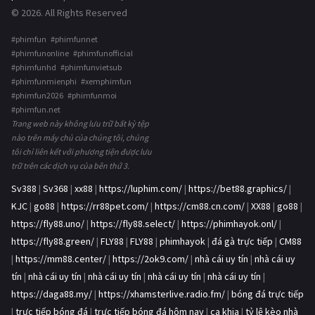
© 2026. All Rights Reserved
#phimfun #phimfunnet
#phimfunonline #phimfunofficial
#phimfunhd #phimfunvietsub
#phimfunmienphi #xemphimfun
#phimfun2026 #phimfunmoi
#phimfun.net
Trang web này không lưu trữ bất kỳ tệp
nào trên máy chủ của chúng tôi, chúng
tôi chỉ liên kết với phương tiện được lưu
trữ trên các dịch vụ của bên thứ 3.
Sv388
|
Sv368
|
xx88
|
https://luphim.com/
|
https://bet88.graphics/
|
KJC
|
go88
|
https://rr88pet.com/
|
https://cm88.cn.com/
|
XX88
|
go88
|
https://fly88.uno/
|
https://fly88.select/
|
https://phimhayok.onl/
|
https://fly88.green/
|
FLY88
|
FLY88
|
phimhayok
|
đá gà trực tiếp
|
CM88
|
https://mm88.center/
|
https://2ok9.com/
|
nhà cái uy tín
|
nhà cái uy
tín
|
nhà cái uy tín
|
nhà cái uy tín
|
nhà cái uy tín
|
nhà cái uy tín
|
https://daga88.my/
|
https://xhamsterlive.radio.fm/
|
bóng đá trực tiếp
|
trực tiếp bóng đá
|
trực tiếp bóng đá hôm nay
|
ca khia
|
tỷ lệ kèo nhà