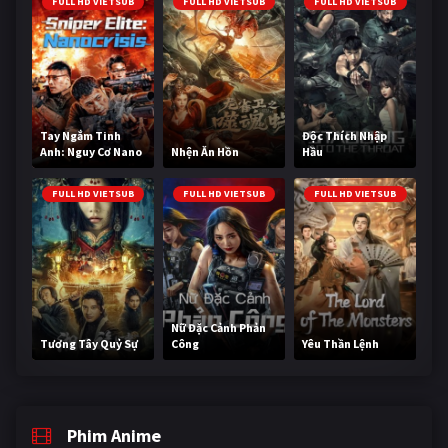
FULL HD VIETSUB
FULL HD VIETSUB
FULL HD VIETSUB
Tay Ngắm Tinh
Độc Thích Nhập
Anh: Nguy Cơ Nano
Nhện Ăn Hồn
Hầu
FULL HD VIETSUB
FULL HD VIETSUB
FULL HD VIETSUB
Nữ Đặc Cảnh Phản
Tương Tây Quỷ Sự
Công
Yêu Thần Lệnh
Phim Anime