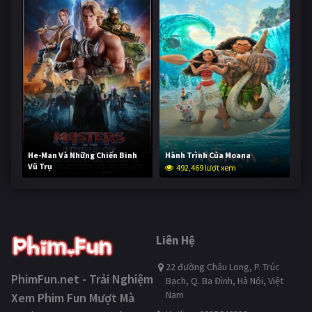
He-Man Và Những Chiến Binh
Hành Trình Của Moana
Vũ Trụ
492,469 lượt xem
241,354 lượt xem
Liên Hệ
22 đường Châu Long, P. Trúc
PhimFun.net - Trải Nghiệm
Bạch, Q. Ba Đình, Hà Nội, Việt
Nam
Xem Phim Fun Mượt Mà