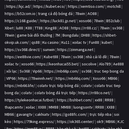
|
https://kjc.ad/
|
https://kubet.eco/
|
https://xemtiso.com/
|
motchill
|
https://b52com.io
|
trang cá độ bóng đá
|
78win
|
AO88
|
https://c168.guide/
|
https://luck81.jp.net/
|
xoso66
|
78win
|
B52club
|
Xibet
|
lu88
|
K88
|
TT88
|
King88
|
AO88
|
https://rr88.cz/
|
78win
|
sv368
|
78win
|
game bài đổi thưởng
|
7M
|
Bongdalu
|
DH88
|
https://shbet-
okvip.uk.com/
|
qs88
|
Ku casino
|
Ku11
|
xoilac tv
|
Fun88
|
kubet
|
https://sv368.direct/
|
sunwin
|
https://zinmanga.net
|
https://ee88vie.com/
|
Kubet88
|
78win
|
sv368
|
nhà cái lô đề
|
78win
|
xoilac tv
|
xoso66
|
https://keonhacai55.bet/
|
socolive
|
Alo789
|
Ae888
|
xôi lạc
|
Sv368
|
Vip66
|
https://mb66p.com/
|
sv368
|
truc tiep bong da
|
VIP66
|
https://78winnh.net/
|
https://mb66q.com/
|
Xoso66
|
MB66
|
https://mb66.life/
|
colatv trực tiếp bóng đá
|
colatv
|
colatv truc tiep
bong da
|
colatv
|
colatv bóng đá trực tiếp
|
https://rr88co.net/
|
https://tylekeonhacai.futbol/
|
https://bshbet.com/
|
xx88
|
RR88
|
thapcamtv
|
xoilac
|
XX88
|
MM88
|
MM88
|
luongsontv
|
RR88
|
XX88
|
MB66
|
gavangtv
|
cakhiatv
|
https://go88fc.com/
|
trực tiếp nba
|
soi
kèo
|
https://79king.express/
|
https://ok365.center/
|
ok9
|
MB66
|
KJC
|
8xx
|
https://mm88.io/
|
RR88
|
kèo nhà cái
|
bet88
|
cakhiatv
|
kèo nhà