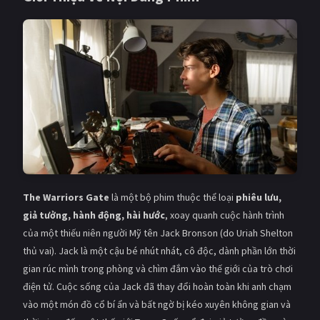
Giật gân
Gia đình
Bí ẩn
Lịch sử
Viễn Tây
Tiểu sử
GameShow
DramaTV
QUỐC GIA
Âu - Mỹ
Trung Quốc - Hồng Kông
The Warriors Gate
là một bộ phim thuộc thể loại
phiêu lưu,
Hàn Quốc
Nhật Bản
giả tưởng, hành động, hài hước
, xoay quanh cuộc hành trình
của một thiếu niên người Mỹ tên Jack Bronson (do Uriah Shelton
Ấn Độ
Việt Nam
thủ vai). Jack là một cậu bé nhút nhát, cô độc, dành phần lớn thời
Tổng hợp
gian rúc mình trong phòng và chìm đắm vào thế giới của trò chơi
điện tử. Cuộc sống của Jack đã thay đổi hoàn toàn khi anh chạm
CẬP NHẬT
vào một món đồ cổ bí ẩn và bất ngờ bị kéo xuyên không gian và