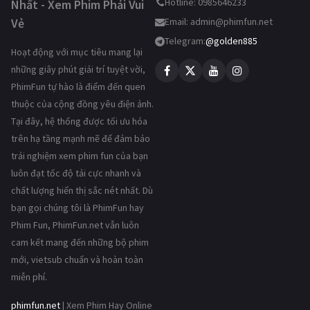
Hotline: 0985646233
Nhất - Xem Phim Phải Vui
Vẻ
Email:
admin@phimfun.net
Telegram:
@golden885
Hoạt động với mục tiêu mang lại
những giây phút giải trí tuyệt vời,
PhimFun tự hào là điểm đến quen
thuộc của cộng đồng yêu điện ảnh.
Tại đây, hệ thống được tối ưu hóa
trên hạ tầng mạnh mẽ để đảm bảo
trải nghiệm xem phim fun của bạn
luôn đạt tốc độ tải cực nhanh và
chất lượng hiển thị sắc nét nhất. Dù
bạn gọi chúng tôi là PhimFun hay
Phim Fun, PhimFun.net vẫn luôn
cam kết mang đến những bộ phim
mới, vietsub chuẩn và hoàn toàn
miễn phí.
phimfun.net
| Xem Phim Hay Online