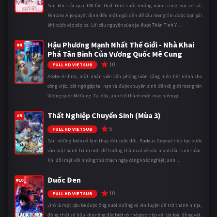
Sau khi trải qua 100 lần thất tình suốt những năm trung học cơ sở,
Rentaro Aijo quyết định đến một ngôi đền để cầu mong tìm được bạn gái
khi bước vào cấp ba. Lời cầu nguyện của cậu được Thần Tình Y ...
Hậu Phương Mạnh Nhất Thế Giới - Nhà Khai
#8
Phá Tân Binh Của Vương Quốc Mê Cung
10
FULL HD VIETSUB
Atobe Arihito, một nhân viên văn phòng luôn cống hiến hết mình cho
công việc, bất ngờ gặp tai nạn và được chuyển sinh đến dị giới mang tên
Vương quốc Mê Cung. Tại đây, anh trở thành một mạo hiểm gi ...
Thất Nghiệp Chuyển Sinh (Mùa 3)
#9
5
FULL HD VIETSUB
Sau những biến cố làm thay đổi cuộc đời, Rudeus Greyrat tiếp tục bước
vào một hành trình mới để trưởng thành cả về sức mạnh lẫn tinh thần.
Khi đối mặt với những thử thách ngày càng khắc nghiệt, anh ...
Đuốc Đen
#10
10
FULL HD VIETSUB
Jirô là một cậu bé được ông nuôi dưỡng và rèn luyện để trở thành ninja,
đồng thời sở hữu khả năng đặc biệt có thể giao tiếp với các loài động vật.