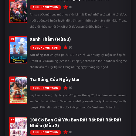
10
FULL HD VIETSUB
Ẩn sau bức màn của một học viện bí mật là nơi những cô gái mồ côi được
nuôi dưỡng và huấn luyện để trở thành những cỗ máy chiến đấu. Trong
thế giới khắc nghiệt ấy, cái chết được xem là điều hiển nh ...
Xanh Thẳm (Mùa 3)
#5
10
FULL HD VIETSUB
Sau hàng loạt chuyến phiêu lưu điên rồ và những kỷ niệm khó quên,
Grand Blue Dreaming (Season 3) tiếp tục theo chân Iori Kitahara cùng các
thành viên câu lạc bộ lặn trong những ngày tháng đại học đ ...
Tia Sáng Của Ngày Mai
#6
10
FULL HD VIETSUB
Lấy bối cảnh một Kyoto giả tưởng của thế kỷ 20, bộ phim kể về hai anh
em Seiroku và Kihachi Sakamoto, những người ôm ấp khát vọng đưa Kỷ
nguyên Điện đến với đất nước thông qua cuốn Danh mục Điện th ...
100 Cô Bạn Gái Yêu Bạn Rất Rất Rất Rất Rất
#7
Nhiều (Mùa 3)
10
FULL HD VIETSUB