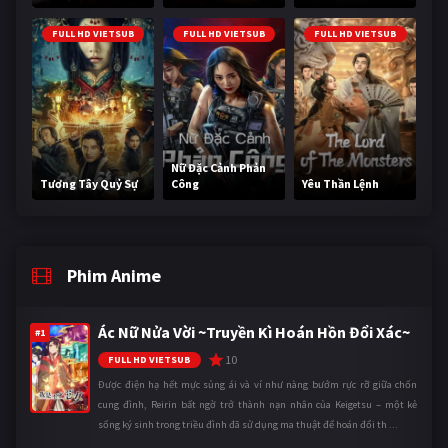
FULL HD VIETSUB
FULL HD VIETSUB
FULL HD VIETSUB
Nữ Đặc Cảnh Phản
Tương Tây Quỷ Sự
Công
Yêu Thần Lệnh
Phim Anime
Ác Nữ Nửa Vời ~Truyền Kì Hoán Hồn Đổi Xác~
#1
10
FULL HD VIETSUB
Được điện hạ hết mực sủng ái và ví như nàng bướm rực rỡ giữa chốn
cung đình, Reirin bất ngờ trở thành nạn nhân của Keigetsu – một kẻ
sống ký sinh trong triều đình đã sử dụng ma thuật để hoán đổi th ...