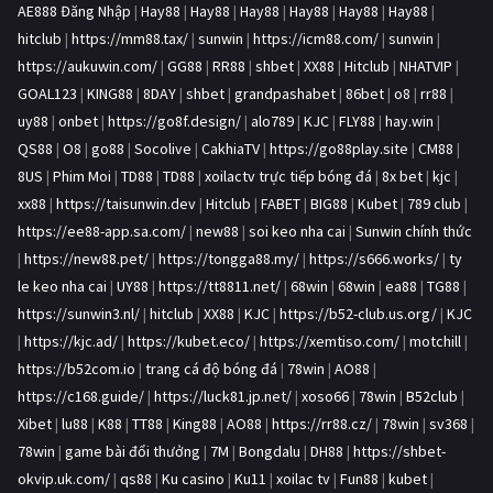
AE888 Đăng Nhập
|
Hay88
|
Hay88
|
Hay88
|
Hay88
|
Hay88
|
Hay88
|
hitclub
|
https://mm88.tax/
|
sunwin
|
https://icm88.com/
|
sunwin
|
https://aukuwin.com/
|
GG88
|
RR88
|
shbet
|
XX88
|
Hitclub
|
NHATVIP
|
GOAL123
|
KING88
|
8DAY
|
shbet
|
grandpashabet
|
86bet
|
o8
|
rr88
|
uy88
|
onbet
|
https://go8f.design/
|
alo789
|
KJC
|
FLY88
|
hay.win
|
QS88
|
O8
|
go88
|
Socolive
|
CakhiaTV
|
https://go88play.site
|
CM88
|
8US
|
Phim Moi
|
TD88
|
TD88
|
xoilactv trực tiếp bóng đá
|
8x bet
|
kjc
|
xx88
|
https://taisunwin.dev
|
Hitclub
|
FABET
|
BIG88
|
Kubet
|
789 club
|
https://ee88-app.sa.com/
|
new88
|
soi keo nha cai
|
Sunwin chính thức
|
https://new88.pet/
|
https://tongga88.my/
|
https://s666.works/
|
ty
le keo nha cai
|
UY88
|
https://tt8811.net/
|
68win
|
68win
|
ea88
|
TG88
|
https://sunwin3.nl/
|
hitclub
|
XX88
|
KJC
|
https://b52-club.us.org/
|
KJC
|
https://kjc.ad/
|
https://kubet.eco/
|
https://xemtiso.com/
|
motchill
|
https://b52com.io
|
trang cá độ bóng đá
|
78win
|
AO88
|
https://c168.guide/
|
https://luck81.jp.net/
|
xoso66
|
78win
|
B52club
|
Xibet
|
lu88
|
K88
|
TT88
|
King88
|
AO88
|
https://rr88.cz/
|
78win
|
sv368
|
78win
|
game bài đổi thưởng
|
7M
|
Bongdalu
|
DH88
|
https://shbet-
okvip.uk.com/
|
qs88
|
Ku casino
|
Ku11
|
xoilac tv
|
Fun88
|
kubet
|