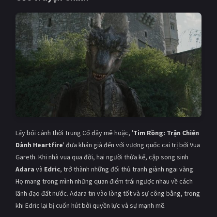
PHIM MỚI
PHIM BỘ
PHIM LẺ
PHIM CHIẾU RẠP
TUYỂN TẬP PHIM
BLOG
Lấy bối cảnh thời Trung Cổ đầy mê hoặc, '
Tim Rồng: Trận Chiến
Dành Heartfire
' đưa khán giả đến với vương quốc cai trị bởi Vua
Gareth. Khi nhà vua qua đời, hai người thừa kế, cặp song sinh
Adara
và
Edric
, trở thành những đối thủ tranh giành ngai vàng.
Họ mang trong mình những quan điểm trái ngược nhau về cách
lãnh đạo đất nước. Adara tin vào lòng tốt và sự công bằng, trong
khi Edric lại bị cuốn hút bởi quyền lực và sự mạnh mẽ.