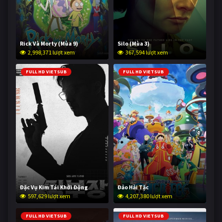
Rick Và Morty (Mùa 9)
Silo (Mùa 3)
2,998,371 lượt xem
367,594 lượt xem
FULL HD VIETSUB
FULL HD VIETSUB
Đặc Vụ Kim Tái Khởi Động
Đảo Hải Tặc
597,629 lượt xem
4,207,380 lượt xem
FULL HD VIETSUB
FULL HD VIETSUB