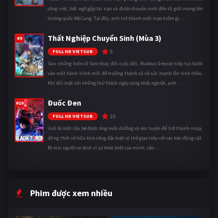
công việc, bất ngờ gặp tai nạn và được chuyển sinh đến dị giới mang tên
Vương quốc Mê Cung. Tại đây, anh trở thành một mạo hiểm gi ...
Thất Nghiệp Chuyển Sinh (Mùa 3)
#9
5
FULL HD VIETSUB
Sau những biến cố làm thay đổi cuộc đời, Rudeus Greyrat tiếp tục bước
vào một hành trình mới để trưởng thành cả về sức mạnh lẫn tinh thần.
Khi đối mặt với những thử thách ngày càng khắc nghiệt, anh ...
Đuốc Đen
#10
10
FULL HD VIETSUB
Jirô là một cậu bé được ông nuôi dưỡng và rèn luyện để trở thành ninja,
đồng thời sở hữu khả năng đặc biệt có thể giao tiếp với các loài động vật.
Bị mọi người xa lánh vì sự khác biệt của mình, cậu ...
Phim được xem nhiều