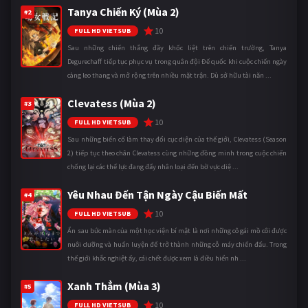
Tanya Chiến Ký (Mùa 2)
#2
10
FULL HD VIETSUB
Sau những chiến thắng đầy khốc liệt trên chiến trường, Tanya
Degurechaff tiếp tục phục vụ trong quân đội Đế quốc khi cuộc chiến ngày
càng leo thang và mở rộng trên nhiều mặt trận. Dù sở hữu tài năn ...
Clevatess (Mùa 2)
#3
10
FULL HD VIETSUB
Sau những biến cố làm thay đổi cục diện của thế giới, Clevatess (Season
2) tiếp tục theo chân Clevatess cùng những đồng minh trong cuộc chiến
chống lại các thế lực đang đẩy nhân loại đến bờ vực diệ ...
Yêu Nhau Đến Tận Ngày Cậu Biến Mất
#4
10
FULL HD VIETSUB
Ẩn sau bức màn của một học viện bí mật là nơi những cô gái mồ côi được
nuôi dưỡng và huấn luyện để trở thành những cỗ máy chiến đấu. Trong
thế giới khắc nghiệt ấy, cái chết được xem là điều hiển nh ...
Xanh Thẳm (Mùa 3)
#5
10
FULL HD VIETSUB