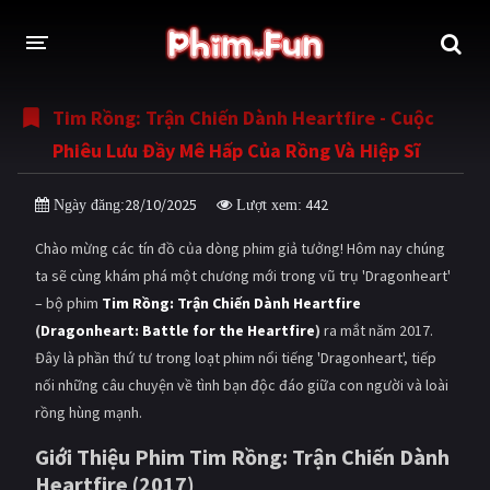
Tim Rồng: Trận Chiến Dành Heartfire - Cuộc
THỂ LOẠI
Phiêu Lưu Đầy Mê Hấp Của Rồng Và Hiệp Sĩ
Thần thoại - Cổ trang
Hành động
28/10/2025
442
Ngày đăng:
Lượt xem:
Tâm lý
Chiến tranh
Chào mừng các tín đồ của dòng phim giả tưởng! Hôm nay chúng
Võ thuật - Kiếm hiệp
Nhạc kịch
ta sẽ cùng khám phá một chương mới trong vũ trụ 'Dragonheart'
– bộ phim
Tim Rồng: Trận Chiến Dành Heartfire
Kinh dị
Tội phạm - Hình sự
(
Dragonheart: Battle for the Heartfire
)
ra mắt năm 2017.
Phiêu lưu
Hài hước
Đây là phần thứ tư trong loạt phim nổi tiếng 'Dragonheart', tiếp
nối những câu chuyện về tình bạn độc đáo giữa con người và loài
Viễn tưởng
Khoa học - Tài liệu
rồng hùng mạnh.
Hoạt hình
Thể thao
Giới Thiệu Phim Tim Rồng: Trận Chiến Dành
Heartfire (2017)
Tình cảm - Lãng mạn
Kỳ ảo