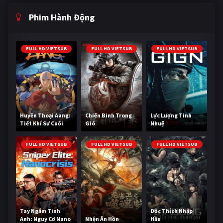
Phim Hành Động
FULL HD VIETSUB
FULL HD VIETSUB
FULL HD VIETSUB
Huyền Thoại Aang:
Chiến Binh Trong
Lực Lượng Tinh
Tiết Khí Sư Cuối
Gió
Nhuệ
Cùng
FULL HD VIETSUB
FULL HD VIETSUB
FULL HD VIETSUB
Tay Ngắm Tinh
Độc Thích Nhập
Anh: Nguy Cơ Nano
Nhện Ăn Hồn
Hầu