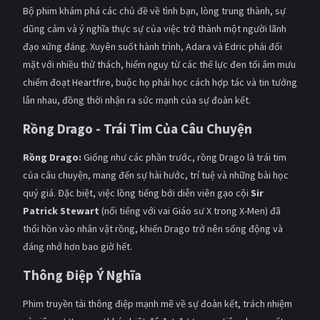
Bộ phim khám phá các chủ đề về tình bạn, lòng trung thành, sự
dũng cảm và ý nghĩa thực sự của việc trở thành một người lãnh
đạo xứng đáng. Xuyên suốt hành trình, Adara và Edric phải đối
mặt với nhiều thử thách, hiểm nguy từ các thế lực đen tối âm mưu
chiếm đoạt Heartfire, buộc họ phải học cách hợp tác và tin tưởng
lẫn nhau, đồng thời nhận ra sức mạnh của sự đoàn kết.
Rồng Drago - Trái Tim Của Câu Chuyện
Rồng Drago:
Giống như các phần trước, rồng Drago là trái tim
của câu chuyện, mang đến sự hài hước, trí tuệ và những bài học
quý giá. Đặc biệt, việc lồng tiếng bởi diễn viên gạo cội
Sir
Patrick Stewart
(nổi tiếng với vai Giáo sư X trong X-Men) đã
thổi hồn vào nhân vật rồng, khiến Drago trở nên sống động và
đáng nhớ hơn bao giờ hết.
Thông Điệp Ý Nghĩa
Phim truyền tải thông điệp mạnh mẽ về sự đoàn kết, trách nhiệm