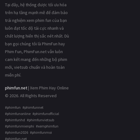
Tại đây, hệ thống được tối ưu hóa
trên hạ tầng mạnh mẽ để đảm bảo
trải nghiệm xem phim fun của bạn
luôn đạt tốc độ tải cực nhanh và
chất lượng hiển thị sắc nét nhất. Dù
bạn gọi chúng tôi là PhimFun hay
Phim Fun, PhimFun.net vẫn luôn
cam kết mang đến những bộ phim
mới, vietsub chuẩn và hoàn toàn
miễn phí.
phimfun.net
| Xem Phim Hay Online
© 2026. All Rights Reserved
#phimfun #phimfunnet
#phimfunonline #phimfunofficial
#phimfunhd #phimfunvietsub
#phimfunmienphi #xemphimfun
#phimfun2026 #phimfunmoi
#phimfun.net