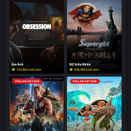
Ám Ảnh
Nữ Siêu Nhân
720,863 lượt xem
548,985 lượt xem
FULL HD VIETSUB
FULL HD VIETSUB