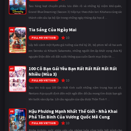
Sau hàng loạt chuyến phiêu lưu điên rồ và những kỷ niệm khó quên,
Grand Blue Dreaming (Season 3) tiếp tục theo chân Iori Kitahara cùng các
thành viên câu lạc bộ lặn trong những ngày tháng đại học đ ...
Tia Sáng Của Ngày Mai
#6
10
FULL HD VIETSUB
Lấy bối cảnh một Kyoto giả tưởng của thế kỷ 20, bộ phim kể về hai anh
em Seiroku và Kihachi Sakamoto, những người ôm ấp khát vọng đưa Kỷ
nguyên Điện đến với đất nước thông qua cuốn Danh mục Điện th ...
100 Cô Bạn Gái Yêu Bạn Rất Rất Rất Rất Rất
#7
Nhiều (Mùa 3)
10
FULL HD VIETSUB
Sau khi trải qua 100 lần thất tình suốt những năm trung học cơ sở,
Rentaro Aijo quyết định đến một ngôi đền để cầu mong tìm được bạn gái
khi bước vào cấp ba. Lời cầu nguyện của cậu được Thần Tình Y ...
Hậu Phương Mạnh Nhất Thế Giới - Nhà Khai
#8
Phá Tân Binh Của Vương Quốc Mê Cung
10
FULL HD VIETSUB
Atobe Arihito, một nhân viên văn phòng luôn cống hiến hết mình cho