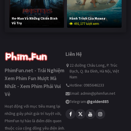
He-Man Và Những Chiến Binh
Hành Trình Của Moana
Vũ Trụ
491,177 lượt xem
240,018 lượt xem
Liên Hệ
22 đường Châu Long, P. Trúc
PhimFun.net - Trải Nghiệm
Bạch, Q. Ba Đình, Hà Nội, Việt
Nam
Xem Phim Fun Mượt Mà
Hotline: 0985646233
Nhất - Xem Phim Phải Vui
Vẻ
Email:
admin@phimfun.net
Telegram:
@golden885
Hoạt động với mục tiêu mang lại
những giây phút giải trí tuyệt vời,
PhimFun tự hào là điểm đến quen
thuộc của cộng đồng yêu điện ảnh.