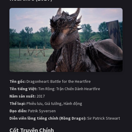
Giật gân
Gia đình
Bí ẩn
Lịch sử
Viễn Tây
Tiểu sử
GameShow
DramaTV
QUỐC GIA
Âu - Mỹ
Trung Quốc - Hồng Kông
Tên gốc:
Dragonheart: Battle for the Heartfire
Hàn Quốc
Nhật Bản
Tên tiếng Việt:
Tim Rồng: Trận Chiến Dành Heartfire
Năm sản xuất:
2017
Ấn Độ
Việt Nam
Thể loại:
Phiêu lưu, Giả tưởng, Hành động
Tổng hợp
Đạo diễn:
Patrik Syversen
Diễn viên lồng tiếng chính (Rồng Drago):
Sir Patrick Stewart
CẬP NHẬT
Cốt Truyện Chính