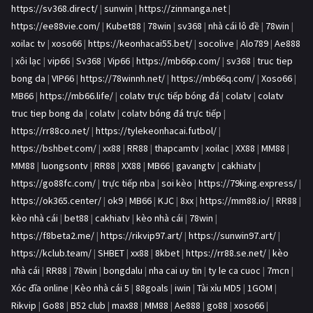
https://sv368.direct/
|
sunwin
|
https://zinmanga.net
|
https://ee88vie.com/
|
Kubet88
|
78win
|
sv368
|
nhà cái lô đề
|
78win
|
xoilac tv
|
xoso66
|
https://keonhacai55.bet/
|
socolive
|
Alo789
|
Ae888
|
xôi lạc
|
vip66
|
Sv368
|
Vip66
|
https://mb66p.com/
|
sv368
|
truc tiep
bong da
|
VIP66
|
https://78winnh.net/
|
https://mb66q.com/
|
Xoso66
|
MB66
|
https://mb66.life/
|
colatv trực tiếp bóng đá
|
colatv
|
colatv
truc tiep bong da
|
colatv
|
colatv bóng đá trực tiếp
|
https://rr88co.net/
|
https://tylekeonhacai.futbol/
|
https://bshbet.com/
|
xx88
|
RR88
|
thapcamtv
|
xoilac
|
XX88
|
MM88
|
MM88
|
luongsontv
|
RR88
|
XX88
|
MB66
|
gavangtv
|
cakhiatv
|
https://go88fc.com/
|
trực tiếp nba
|
soi kèo
|
https://79king.express/
|
https://ok365.center/
|
ok9
|
MB66
|
KJC
|
8xx
|
https://mm88.io/
|
RR88
|
kèo nhà cái
|
bet88
|
cakhiatv
|
kèo nhà cái
|
78win
|
https://f8beta2.me/
|
https://rikvip97.art/
|
https://sunwin97.art/
|
https://kclub.team/
|
SHBET
|
xx88
|
8kbet
|
https://rr88.se.net/
|
kèo
nhà cái
|
RR88
|
78win
|
bongdalu
|
nha cai uy tin
|
ty le ca cuoc
|
7mcn
|
Xóc đĩa online
|
Kèo nhà cái 5
|
88goals
|
iwin
|
Tài xỉu MD5
|
1GOM
|
Rikvip
|
Go88
|
B52 club
|
max88
|
MM88
|
Ae888
|
go88
|
xoso66
|