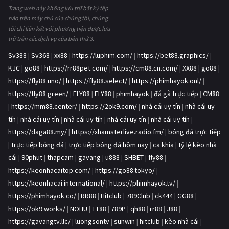
Trang web này không lưu trữ bất kỳ tệp
nào trên máy chủ của chúng tôi, chúng
tôi chỉ liên kết với phương tiện được lưu
trữ trên các dịch vụ của bên thứ 3.
Sv388
|
Sv368
|
xx88
|
https://luphim.com/
|
https://bet88.graphics/
|
KJC
|
go88
|
https://rr88pet.com/
|
https://cm88.cn.com/
|
XX88
|
go88
|
https://fly88.uno/
|
https://fly88.select/
|
https://phimhayok.onl/
|
https://fly88.green/
|
FLY88
|
FLY88
|
phimhayok
|
đá gà trực tiếp
|
CM88
|
https://mm88.center/
|
https://2ok9.com/
|
nhà cái uy tín
|
nhà cái uy
tín
|
nhà cái uy tín
|
nhà cái uy tín
|
nhà cái uy tín
|
nhà cái uy tín
|
https://daga88.my/
|
https://xhamsterlive.radio.fm/
|
bóng đá trực tiếp
|
trực tiếp bóng đá
|
trực tiếp bóng đá hôm nay
|
ca khia
|
tỷ lệ kèo nhà
cái
|
90phut
|
thapcam
|
gavang
|
u888
|
SHBET
|
fly88
|
https://keonhacaitop.com/
|
https://go88.tokyo/
|
https://keonhacai.international/
|
https://phimhayok.tv/
|
https://phimhayok.co/
|
RR88
|
Hitclub
|
789Club
|
ck444
|
GG88
|
https://ok9.works/
|
NOHU
|
TT88
|
789P
|
qh88
|
rr88
|
J88
|
https://gavangtv.llc/
|
luongsontv
|
sunwin
|
hitclub
|
kèo nhà cái
|