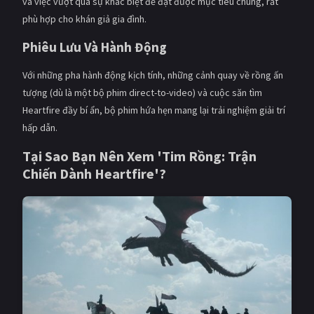
và việc vượt qua sự khác biệt để đạt được mục tiêu chung, rất
phù hợp cho khán giả gia đình.
Phiêu Lưu Và Hành Động
Với những pha hành động kịch tính, những cảnh quay về rồng ấn
tượng (dù là một bộ phim direct-to-video) và cuộc săn tìm
Heartfire đầy bí ẩn, bộ phim hứa hẹn mang lại trải nghiệm giải trí
hấp dẫn.
Tại Sao Bạn Nên Xem 'Tim Rồng: Trận
Chiến Dành Heartfire'?