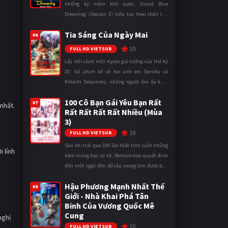
những kỷ niệm khó quên, Grand Blue
Dreaming (Season 3) tiếp tục theo chân Iori
Kitahara cùng các thành viên câu lạc bộ lặn
Tia Sáng Của Ngày Mai
trong những ngày tháng đại học đ ...
#6
10
FULL HD VIETSUB
Lấy bối cảnh một Kyoto giả tưởng của thế kỷ
20, bộ phim kể về hai anh em Seiroku và
Kihachi Sakamoto, những người ôm ấp khát
vọng đưa Kỷ nguyên Điện đến với đất nước
100 Cô Bạn Gái Yêu Bạn Rất
thông qua cuốn Danh mục Điện th ...
#7
nhất.
Rất Rất Rất Rất Nhiều (Mùa
3)
10
FULL HD VIETSUB
Sau khi trải qua 100 lần thất tình suốt những
 lính
năm trung học cơ sở, Rentaro Aijo quyết định
đến một ngôi đền để cầu mong tìm được bạn
gái khi bước vào cấp ba. Lời cầu nguyện của
Hậu Phương Mạnh Nhất Thế
cậu được Thần Tình Y ...
#8
Giới - Nhà Khai Phá Tân
Binh Của Vương Quốc Mê
Cung
nghị
10
FULL HD VIETSUB