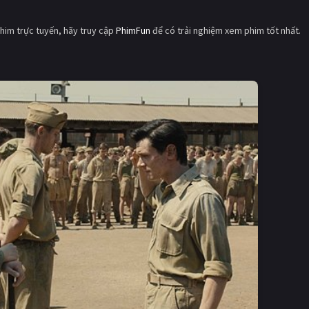
him trực tuyến, hãy truy cập
PhimFun
để có trải nghiệm xem phim tốt nhất.