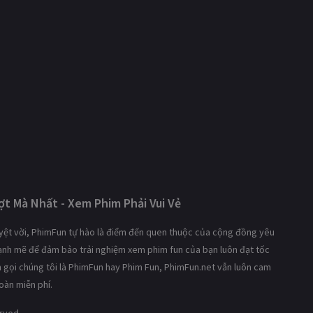
t Mà Nhất - Xem Phim Phải Vui Vẻ
tuyệt vời, PhimFun tự hào là điểm đến quen thuộc của cộng đồng yêu
mạnh mẽ để đảm bảo trải nghiệm xem phim fun của bạn luôn đạt tốc
ạn gọi chúng tôi là PhimFun hay Phim Fun, PhimFun.net vẫn luôn cam
oàn miễn phí.
erved