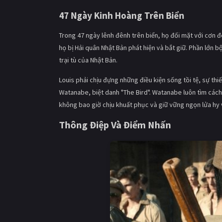
47 Ngày Kinh Hoàng Trên Biển
Trong 47 ngày lênh đênh trên biển, họ đối mặt với cơn 
họ bị Hải quân Nhật Bản phát hiện và bắt giữ. Phần lớn b
trại tù của Nhật Bản.
Louis phải chịu đựng những điều kiện sống tồi tệ, sự thi
Watanabe, biệt danh "The Bird". Watanabe luôn tìm cách 
không bao giờ chịu khuất phục và giữ vững ngọn lửa hy 
Thông Điệp Và Điểm Nhấn