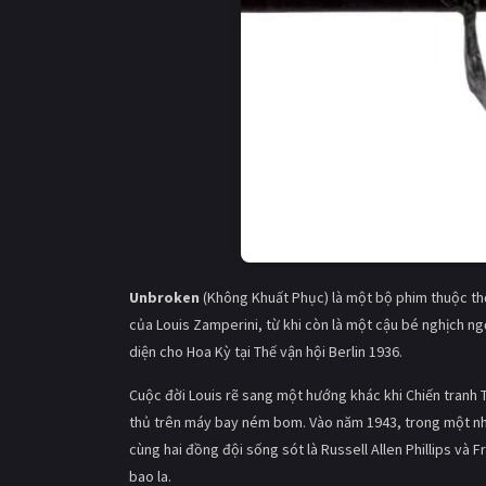
Unbroken
(Không Khuất Phục) là một bộ phim thuộc th
của Louis Zamperini, từ khi còn là một cậu bé nghịch ng
diện cho Hoa Kỳ tại Thế vận hội Berlin 1936.
Cuộc đời Louis rẽ sang một hướng khác khi Chiến tranh T
thủ trên máy bay ném bom. Vào năm 1943, trong một nhiệ
cùng hai đồng đội sống sót là Russell Allen Phillips và 
bao la.