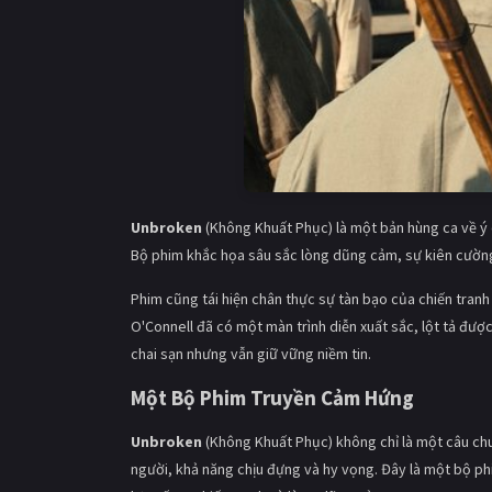
Unbroken
(Không Khuất Phục) là một bản hùng ca về ý 
Bộ phim khắc họa sâu sắc lòng dũng cảm, sự kiên cường
Phim cũng tái hiện chân thực sự tàn bạo của chiến tranh 
O'Connell đã có một màn trình diễn xuất sắc, lột tả được
chai sạn nhưng vẫn giữ vững niềm tin.
Một Bộ Phim Truyền Cảm Hứng
Unbroken
(Không Khuất Phục) không chỉ là một câu chu
người, khả năng chịu đựng và hy vọng. Đây là một bộ p