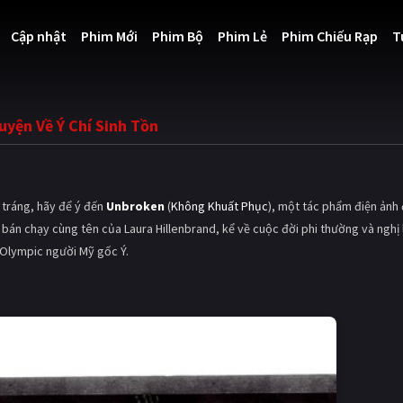
Cập nhật
Phim Mới
Phim Bộ
Phim Lẻ
Phim Chiếu Rạp
T
yện Về Ý Chí Sinh Tồn
 tráng, hãy để ý đến
Unbroken
(
Không Khuất Phục
), một tác phẩm điện ảnh
 bán chạy cùng tên của Laura Hillenbrand, kể về cuộc đời phi thường và nghị 
 Olympic người Mỹ gốc Ý.