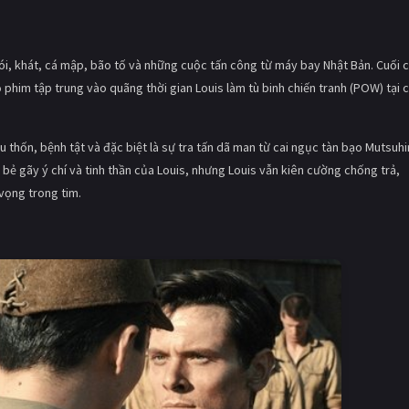
đói, khát, cá mập, bão tố và những cuộc tấn công từ máy bay Nhật Bản. Cuối 
ộ phim tập trung vào quãng thời gian Louis làm tù binh chiến tranh (POW) tại 
ếu thốn, bệnh tật và đặc biệt là sự tra tấn dã man từ cai ngục tàn bạo Mutsuhi
bẻ gãy ý chí và tinh thần của Louis, nhưng Louis vẫn kiên cường chống trả,
vọng trong tim.