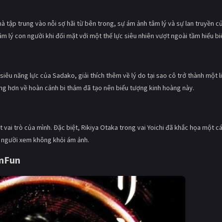
 tập trung vào nỗi sợ hãi từ bên trong, sự ám ảnh tâm lý và sự lan truyền củ
 lý con người khi đối mặt với một thế lực siêu nhiên vượt ngoài tầm hiểu bi
iêu năng lực của Sadako, giải thích thêm về lý do tại sao cô trở thành một l
àng hơn về hoàn cảnh bi thảm đã tạo nên biểu tượng kinh hoàng này.
 vai trò của mình. Đặc biệt, Rikiya Otaka trong vai Yoichi đã khắc họa một c
ến người xem không khỏi ám ảnh.
mFun