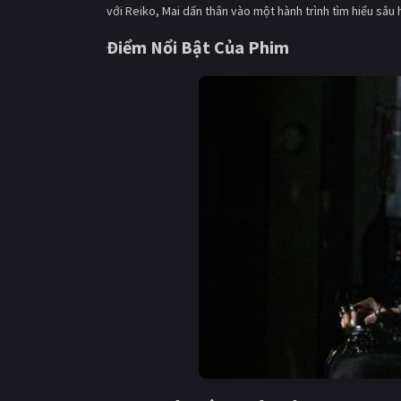
với Reiko, Mai dấn thân vào một hành trình tìm hiểu sâ
Điểm Nổi Bật Của Phim