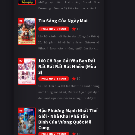
những kỷ niệm khó quên, Grand Blue
Dreaming (Season 3) tiếp tục theo chân Iori
Kitahara cùng các thành viên câu lạc bộ lặn
Tia Sáng Của Ngày Mai
trong những ngày tháng đại học đ ...
#6
10
FULL HD VIETSUB
Lấy bối cảnh một Kyoto giả tưởng của thế kỷ
20, bộ phim kể về hai anh em Seiroku và
Kihachi Sakamoto, những người ôm ấp khát
vọng đưa Kỷ nguyên Điện đến với đất nước
100 Cô Bạn Gái Yêu Bạn Rất
thông qua cuốn Danh mục Điện th ...
#7
Rất Rất Rất Rất Nhiều (Mùa
3)
10
FULL HD VIETSUB
Sau khi trải qua 100 lần thất tình suốt những
năm trung học cơ sở, Rentaro Aijo quyết định
đến một ngôi đền để cầu mong tìm được bạn
gái khi bước vào cấp ba. Lời cầu nguyện của
Hậu Phương Mạnh Nhất Thế
cậu được Thần Tình Y ...
#8
Giới - Nhà Khai Phá Tân
Binh Của Vương Quốc Mê
Cung
10
FULL HD VIETSUB