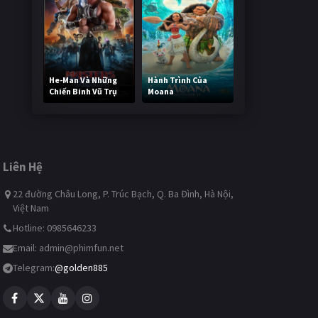
He-Man Và Những
Hành Trình Của
Chiến Binh Vũ Trụ
Moana
246,841 lượt xem
497,556 lượt xem
Liên Hệ
22 đường Châu Long, P. Trúc Bạch, Q. Ba Đình, Hà Nội,
Việt Nam
Hotline: 0985646233
Email:
admin@phimfun.net
Telegram:
@golden885