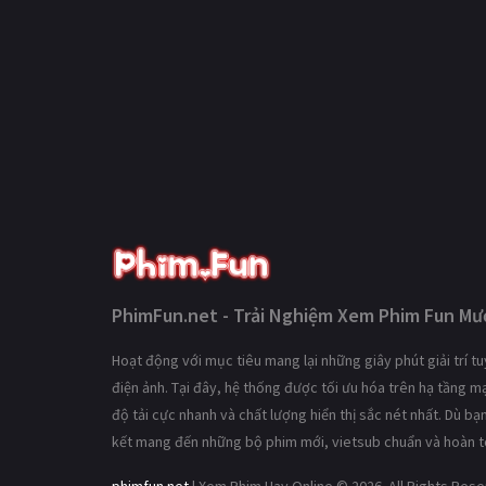
PhimFun.net - Trải Nghiệm Xem Phim Fun Mượ
Hoạt động với mục tiêu mang lại những giây phút giải trí 
điện ảnh. Tại đây, hệ thống được tối ưu hóa trên hạ tầng 
độ tải cực nhanh và chất lượng hiển thị sắc nét nhất. Dù b
kết mang đến những bộ phim mới, vietsub chuẩn và hoàn t
phimfun.net
| Xem Phim Hay Online © 2026. All Rights Res