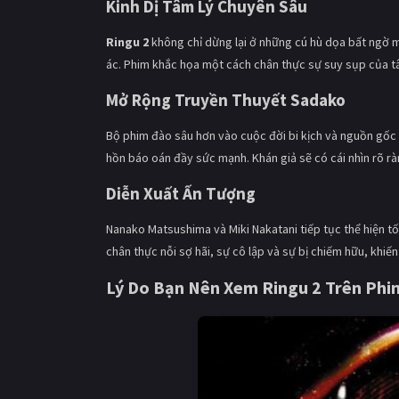
Kinh Dị Tâm Lý Chuyên Sâu
Ringu 2
không chỉ dừng lại ở những cú hù dọa bất ngờ mà
ác. Phim khắc họa một cách chân thực sự suy sụp của tâm
Mở Rộng Truyền Thuyết Sadako
Bộ phim đào sâu hơn vào cuộc đời bi kịch và nguồn gốc s
hồn báo oán đầy sức mạnh. Khán giả sẽ có cái nhìn rõ r
Diễn Xuất Ấn Tượng
Nanako Matsushima và Miki Nakatani tiếp tục thể hiện tốt
chân thực nỗi sợ hãi, sự cô lập và sự bị chiếm hữu, khi
Lý Do Bạn Nên Xem
Ringu 2
Trên
Phi