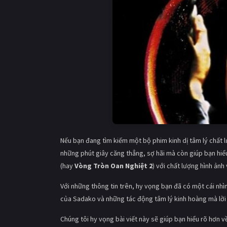
Nếu bạn đang tìm kiếm một bộ phim kinh dị tâm lý chất 
những phút giây căng thẳng, sợ hãi mà còn giúp bạn hiểu
(hay
Vòng Tròn Oan Nghiệt 2
) với chất lượng hình ảnh
Với những thông tin trên, hy vọng bạn đã có một cái nh
của Sadako và những tác động tâm lý kinh hoàng mà lờ
Chúng tôi hy vọng bài viết này sẽ giúp bạn hiểu rõ hơn 