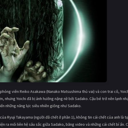
 phóng viên Reiko Asakawa (Nanako Matsushima thủ vai) và con trai cô, Yoic
yền, nhưng Yoichi đã bị ảnh hưởng nặng nề bởi Sadako. Cậu bé trở nên lạnh nh
iển những năng lực siêu nhiên giống như Sadako.
 của Ryuji Takayama (người đã chết ở phần 1), không tin cái chết của anh là t
iện ra mối liên hệ sâu sắc giữa Sadako, băng video và những cái chết bí ẩn. 