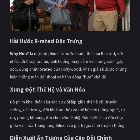
Hài Hước R-rated Đặc Trưng
Why Him?
là một bộ phim hài hước thuộc thể loại R-rated, với
nhiều lời thoại tục tĩu, tình huống nhạy cảm và những cảnh gây
sốc, đúng chất R-rated của Hollywood. Khán giả sẽ được chứng
kiến những màn đối thoại và hành động "bựa" khó đỡ.
Xung Đột Thế Hệ và Văn Hóa
Bộ phim khai thác sâu sắc sự đối lập giữa thế hệ cũ (truyền
thống, cẩn trọng, đôi khi bảo thủ) và thế hệ mới (công nghệ, tự
do, phóng khoáng, đôi khi thiếu tế nhị). Đặc biệt là sự đối chọi
giữa văn hóa Thung lũng Silicon và giá trị gia đình truyền thống.
Diễn Xuất Ấn Tượng Của Cặp Đôi Chính