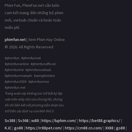
Phim Fun, PhimFun.net vẫn luôn
cam kết mang đến những bộ phim
mới, vietsub chuẩn và hoàn toàn
miễn phí.
phimfun.net
| Xem Phim Hay Online
© 2026. All Rights Reserved
#phimfun #phimfunnet
#phimfunonline #phimfunofficial
#phimfunhd #phimfunvietsub
#phimfunmienphi #xemphimfun
#phimfun2026 #phimfunmoi
#phimfun.net
Trang web này không lưu trữ bất kỳ tệp
nào trên máy chủ của chúng tôi, chúng
tôi chỉ liên kết với phương tiện được lưu
trữ trên các dịch vụ của bên thứ 3.
Sv388
|
Sv368
|
xx88
|
https://luphim.com/
|
https://bet88.graphics/
|
KJC
|
go88
|
https://rr88pet.com/
|
https://cm88.cn.com/
|
XX88
|
go88
|