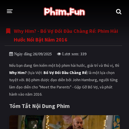
Why Him? - Bố Vợ Đối Đầu Chàng Rể: Phim Hài
THỂ LOẠI
Hước Nổi Bật Năm 2016
Thần thoại - Cổ trang
Hành động
26/09/2025
339
Ngày đăng:
Lượt xem:
Tâm lý
Chiến tranh
Nếu bạn đang tìm kiếm một bộ phim hài hước, giải trí và thú vị, thì
Võ thuật - Kiếm hiệp
Nhạc kịch
Why Him?
(tựa Việt:
Bố Vợ Đối Đầu Chàng Rể
) là một lựa chọn
tuyệt vời. Bộ phim được đạo diễn bởi John Hamburg, người từng
Kinh dị
Tội phạm - Hình sự
làm đạo diễn cho "Meet the Parents" - Gặp Gỡ Bố Vợ, và phát
Phiêu lưu
Hài hước
hành vào năm 2016.
Viễn tưởng
Khoa học - Tài liệu
Tóm Tắt Nội Dung Phim
Hoạt hình
Thể thao
Tình cảm - Lãng mạn
Kỳ ảo