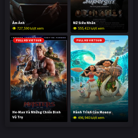
Ám Ảnh
Nữ Siêu Nhân
727,590 lượt xem
555,413 lượt xem
FULL HD VIETSUB
FULL HD VIETSUB
He-Man Và Những Chiến Binh
Hành Trình Của Moana
Vũ Trụ
496,940 lượt xem
246,098 lượt xem