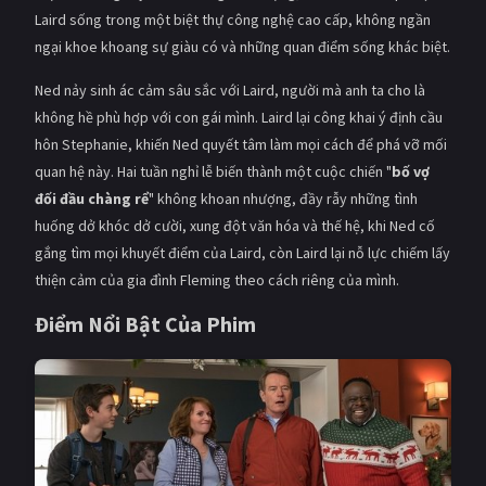
PHIM MỚI
Laird sống trong một biệt thự công nghệ cao cấp, không ngần
ngại khoe khoang sự giàu có và những quan điểm sống khác biệt.
PHIM BỘ
Ned nảy sinh ác cảm sâu sắc với Laird, người mà anh ta cho là
PHIM LẺ
không hề phù hợp với con gái mình. Laird lại công khai ý định cầu
hôn Stephanie, khiến Ned quyết tâm làm mọi cách để phá vỡ mối
PHIM CHIẾU RẠP
quan hệ này. Hai tuần nghỉ lễ biến thành một cuộc chiến "
bố vợ
TUYỂN TẬP PHIM
đối đầu chàng rể
" không khoan nhượng, đầy rẫy những tình
huống dở khóc dở cười, xung đột văn hóa và thế hệ, khi Ned cố
BLOG
gắng tìm mọi khuyết điểm của Laird, còn Laird lại nỗ lực chiếm lấy
thiện cảm của gia đình Fleming theo cách riêng của mình.
Điểm Nổi Bật Của Phim