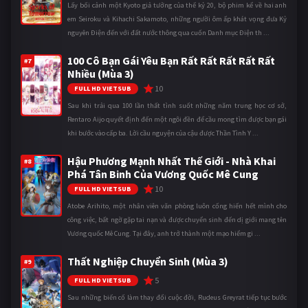
Lấy bối cảnh một Kyoto giả tưởng của thế kỷ 20, bộ phim kể về hai anh
em Seiroku và Kihachi Sakamoto, những người ôm ấp khát vọng đưa Kỷ
nguyên Điện đến với đất nước thông qua cuốn Danh mục Điện th ...
100 Cô Bạn Gái Yêu Bạn Rất Rất Rất Rất Rất
#7
Nhiều (Mùa 3)
10
FULL HD VIETSUB
Sau khi trải qua 100 lần thất tình suốt những năm trung học cơ sở,
Rentaro Aijo quyết định đến một ngôi đền để cầu mong tìm được bạn gái
khi bước vào cấp ba. Lời cầu nguyện của cậu được Thần Tình Y ...
Hậu Phương Mạnh Nhất Thế Giới - Nhà Khai
#8
Phá Tân Binh Của Vương Quốc Mê Cung
10
FULL HD VIETSUB
Atobe Arihito, một nhân viên văn phòng luôn cống hiến hết mình cho
công việc, bất ngờ gặp tai nạn và được chuyển sinh đến dị giới mang tên
Vương quốc Mê Cung. Tại đây, anh trở thành một mạo hiểm gi ...
Thất Nghiệp Chuyển Sinh (Mùa 3)
#9
5
FULL HD VIETSUB
Sau những biến cố làm thay đổi cuộc đời, Rudeus Greyrat tiếp tục bước