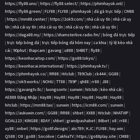
https://fly88.uno/
|
https://fly88.select/
|
https://phimhayok.onl/
|
https://fly88.green/
|
FLY88
|
FLY88
|
phimhayok
|
đá gà trực tiếp
|
CM88
|
https://mm88.center/
|
https://2ok9.com/
|
nhà cái uy tín
|
nhà cái uy
tín
|
nhà cái uy tín
|
nhà cái uy tín
|
nhà cái uy tín
|
nhà cái uy tín
|
https://daga88.my/
|
https://xhamsterlive.radio.fm/
|
bóng đá trực tiếp
|
trực tiếp bóng đá
|
trực tiếp bóng đá hôm nay
|
ca khia
|
tỷ lệ kèo nhà
cái
|
90phut
|
thapcam
|
gavang
|
u888
|
SHBET
|
fly88
|
https://keonhacaitop.com/
|
https://go88.tokyo/
|
https://keonhacai.international/
|
https://phimhayok.tv/
|
https://phimhayok.co/
|
RR88
|
Hitclub
|
789Club
|
ck444
|
GG88
|
https://ok9.works/
|
NOHU
|
TT88
|
789P
|
qh88
|
rr88
|
J88
|
https://gavangtv.llc/
|
luongsontv
|
sunwin
|
hitclub
|
kèo nhà cái
|
AE888 Đăng Nhập
|
Hay88
|
Hay88
|
Hay88
|
Hay88
|
Hay88
|
Hay88
|
hitclub
|
https://mm88.tax/
|
sunwin
|
https://icm88.com/
|
sunwin
|
https://aukuwin.com/
|
GG88
|
RR88
|
shbet
|
XX88
|
Hitclub
|
NHATVIP
|
GOAL123
|
KING88
|
8DAY
|
shbet
|
grandpashabet
|
86bet
|
o8
|
rr88
|
uy88
|
onbet
|
https://go8f.design/
|
alo789
|
KJC
|
FLY88
|
hay.win
|
QS88
|
O8
|
go88
|
Socolive
|
CakhiaTV
|
https://go88play.site
|
CM88
|