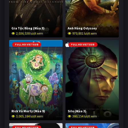
Gia Tộc Rồng (Mùa 3)
Anh Hùng Odyssey
2,036,538 lượt xem
970,801 lượt xem
FULL HD VIETSUB
FULL HD VIETSUB
Rick Và Morty (Mùa 9)
Silo (Mùa 3)
3,005,184 lượt xem
380,154 lượt xem
FULL HD VIETSUB
FULL HD VIETSUB