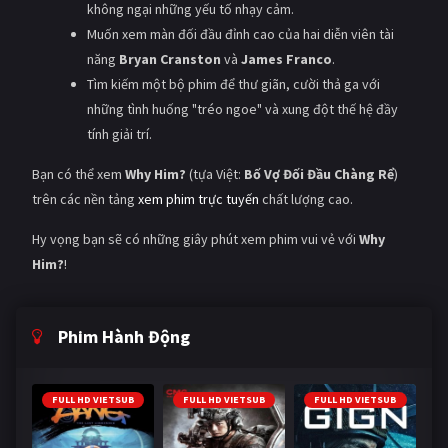
không ngại những yếu tố nhạy cảm.
Muốn xem màn đối đầu đỉnh cao của hai diễn viên tài
năng
Bryan Cranston
và
James Franco
.
Tìm kiếm một bộ phim để thư giãn, cười thả ga với
những tình huống "tréo ngoe" và xung đột thế hệ đầy
tính giải trí.
Bạn có thể xem
Why Him?
(tựa Việt:
Bố Vợ Đối Đầu Chàng Rể
)
trên các nền tảng
xem phim trực tuyến
chất lượng cao.
Hy vọng bạn sẽ có những giây phút xem phim vui vẻ với
Why
Him?
!
Phim Hành Động
FULL HD VIETSUB
FULL HD VIETSUB
FULL HD VIETSUB