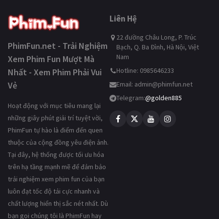
Liên Hệ
22 đường Châu Long, P. Trúc
PhimFun.net - Trải Nghiệm
Bạch, Q. Ba Đình, Hà Nội, Việt
Nam
Xem Phim Fun Mượt Mà
Hotline: 0985646233
Nhất - Xem Phim Phải Vui
Vẻ
Email:
admin@phimfun.net
Telegram:
@golden885
Hoạt động với mục tiêu mang lại
những giây phút giải trí tuyệt vời,
PhimFun tự hào là điểm đến quen
thuộc của cộng đồng yêu điện ảnh.
Tại đây, hệ thống được tối ưu hóa
trên hạ tầng mạnh mẽ để đảm bảo
trải nghiệm xem phim fun của bạn
luôn đạt tốc độ tải cực nhanh và
chất lượng hiển thị sắc nét nhất. Dù
bạn gọi chúng tôi là PhimFun hay