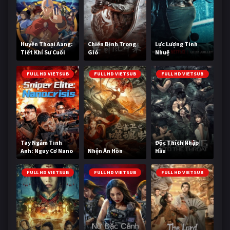
Huyền Thoại Aang:
Chiến Binh Trong
Lực Lượng Tinh
Tiết Khí Sư Cuối
Gió
Nhuệ
Cùng
FULL HD VIETSUB
FULL HD VIETSUB
FULL HD VIETSUB
Tay Ngắm Tinh
Độc Thích Nhập
Anh: Nguy Cơ Nano
Nhện Ăn Hồn
Hầu
FULL HD VIETSUB
FULL HD VIETSUB
FULL HD VIETSUB