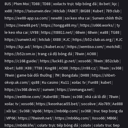
8US
|
Phim Moi
|
TD88
|
TD88
|
xoilactv trực tiếp bóng đá
|
8x bet
|
kjc
|
xx88
|
https://taisunwin.dev
|
Hitclub
|
FABET
|
BIG88
|
Kubet
|
789 club
|
https://ee88-app.sa.com/
|
new88
|
soi keo nha cai
|
Sunwin chính thức
|
https://new88.pet/
|
https://tongga88.my/
|
https://s666.works/
|
ty
le keo nha cai
|
UY88
|
https://tt8811.net/
|
68win
|
68win
|
ea88
|
TG88
|
https://sunwin3.nl/
|
hitclub
|
XX88
|
KJC
|
https://b52-club.us.org/
|
KJC
|
https://kjc.ad/
|
https://kubet.eco/
|
https://xemtiso.com/
|
motchill
|
https://b52com.io
|
trang cá độ bóng đá
|
78win
|
AO88
|
https://c168.guide/
|
https://luck81.jp.net/
|
xoso66
|
78win
|
B52club
|
Xibet
|
lu88
|
K88
|
TT88
|
King88
|
AO88
|
https://rr88.cz/
|
78win
|
sv368
|
78win
|
game bài đổi thưởng
|
7M
|
Bongdalu
|
DH88
|
https://shbet-
okvip.uk.com/
|
qs88
|
Ku casino
|
Ku11
|
xoilac tv
|
Fun88
|
kubet
|
https://sv368.direct/
|
sunwin
|
https://zinmanga.net
|
https://ee88vie.com/
|
Kubet88
|
78win
|
sv368
|
nhà cái lô đề
|
78win
|
xoilac tv
|
xoso66
|
https://keonhacai55.bet/
|
socolive
|
Alo789
|
Ae888
|
xôi lạc
|
Sv368
|
Vip66
|
https://mb66p.com/
|
sv368
|
truc tiep bong da
|
VIP66
|
https://78winnh.net/
|
https://mb66q.com/
|
Xoso66
|
MB66
|
https://mb66.life/
|
colatv trực tiếp bóng đá
|
colatv
|
colatv truc tiep