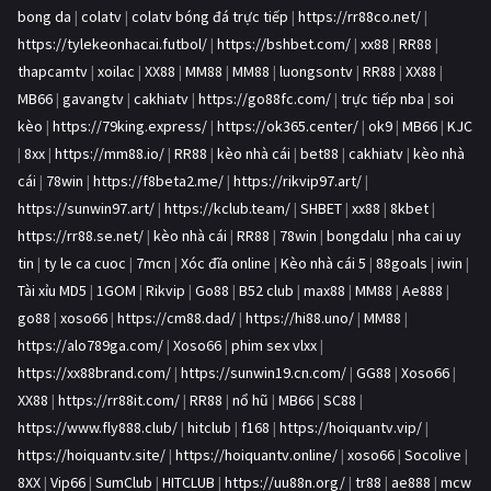
bong da
|
colatv
|
colatv bóng đá trực tiếp
|
https://rr88co.net/
|
https://tylekeonhacai.futbol/
|
https://bshbet.com/
|
xx88
|
RR88
|
thapcamtv
|
xoilac
|
XX88
|
MM88
|
MM88
|
luongsontv
|
RR88
|
XX88
|
MB66
|
gavangtv
|
cakhiatv
|
https://go88fc.com/
|
trực tiếp nba
|
soi
kèo
|
https://79king.express/
|
https://ok365.center/
|
ok9
|
MB66
|
KJC
|
8xx
|
https://mm88.io/
|
RR88
|
kèo nhà cái
|
bet88
|
cakhiatv
|
kèo nhà
cái
|
78win
|
https://f8beta2.me/
|
https://rikvip97.art/
|
https://sunwin97.art/
|
https://kclub.team/
|
SHBET
|
xx88
|
8kbet
|
https://rr88.se.net/
|
kèo nhà cái
|
RR88
|
78win
|
bongdalu
|
nha cai uy
tin
|
ty le ca cuoc
|
7mcn
|
Xóc đĩa online
|
Kèo nhà cái 5
|
88goals
|
iwin
|
Tài xỉu MD5
|
1GOM
|
Rikvip
|
Go88
|
B52 club
|
max88
|
MM88
|
Ae888
|
go88
|
xoso66
|
https://cm88.dad/
|
https://hi88.uno/
|
MM88
|
https://alo789ga.com/
|
Xoso66
|
phim sex vlxx
|
https://xx88brand.com/
|
https://sunwin19.cn.com/
|
GG88
|
Xoso66
|
XX88
|
https://rr88it.com/
|
RR88
|
nổ hũ
|
MB66
|
SC88
|
https://www.fly888.club/
|
hitclub
|
f168
|
https://hoiquantv.vip/
|
https://hoiquantv.site/
|
https://hoiquantv.online/
|
xoso66
|
Socolive
|
8XX
|
Vip66
|
SumClub
|
HITCLUB
|
https://uu88n.org/
|
tr88
|
ae888
|
mcw