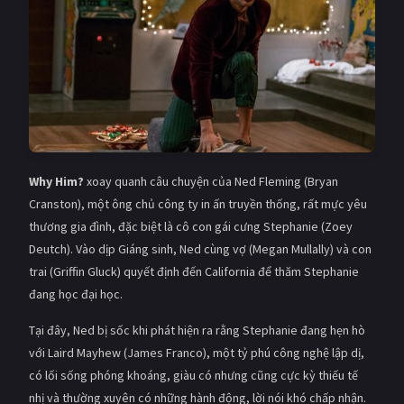
Giật gân
Gia đình
Bí ẩn
Lịch sử
Viễn Tây
Tiểu sử
GameShow
DramaTV
Why Him?
xoay quanh câu chuyện của Ned Fleming (Bryan
QUỐC GIA
Cranston), một ông chủ công ty in ấn truyền thống, rất mực yêu
Âu - Mỹ
Trung Quốc - Hồng Kông
thương gia đình, đặc biệt là cô con gái cưng Stephanie (Zoey
Deutch). Vào dịp Giáng sinh, Ned cùng vợ (Megan Mullally) và con
Hàn Quốc
Nhật Bản
trai (Griffin Gluck) quyết định đến California để thăm Stephanie
đang học đại học.
Ấn Độ
Việt Nam
Tại đây, Ned bị sốc khi phát hiện ra rằng Stephanie đang hẹn hò
Tổng hợp
với Laird Mayhew (James Franco), một tỷ phú công nghệ lập dị,
có lối sống phóng khoáng, giàu có nhưng cũng cực kỳ thiếu tế
CẬP NHẬT
nhị và thường xuyên có những hành động, lời nói khó chấp nhận.