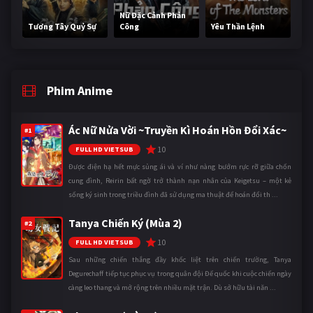
Nữ Đặc Cảnh Phản
Tương Tây Quỷ Sự
Công
Yêu Thần Lệnh
Phim Anime
Ác Nữ Nửa Vời ~Truyền Kì Hoán Hồn Đổi Xác~
#1
10
FULL HD VIETSUB
Được điện hạ hết mực sủng ái và ví như nàng bướm rực rỡ giữa chốn
cung đình, Reirin bất ngờ trở thành nạn nhân của Keigetsu – một kẻ
sống ký sinh trong triều đình đã sử dụng ma thuật để hoán đổi th ...
Tanya Chiến Ký (Mùa 2)
#2
10
FULL HD VIETSUB
Sau những chiến thắng đầy khốc liệt trên chiến trường, Tanya
Degurechaff tiếp tục phục vụ trong quân đội Đế quốc khi cuộc chiến ngày
càng leo thang và mở rộng trên nhiều mặt trận. Dù sở hữu tài năn ...