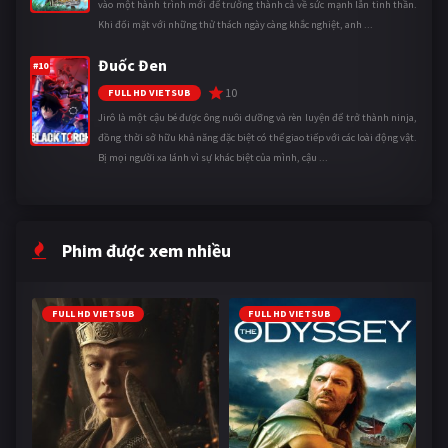
vào một hành trình mới để trưởng thành cả về sức mạnh lẫn tinh thần.
Khi đối mặt với những thử thách ngày càng khắc nghiệt, anh ...
Đuốc Đen
#10
10
FULL HD VIETSUB
Jirô là một cậu bé được ông nuôi dưỡng và rèn luyện để trở thành ninja,
đồng thời sở hữu khả năng đặc biệt có thể giao tiếp với các loài động vật.
Bị mọi người xa lánh vì sự khác biệt của mình, cậu ...
Phim được xem nhiều
FULL HD VIETSUB
FULL HD VIETSUB