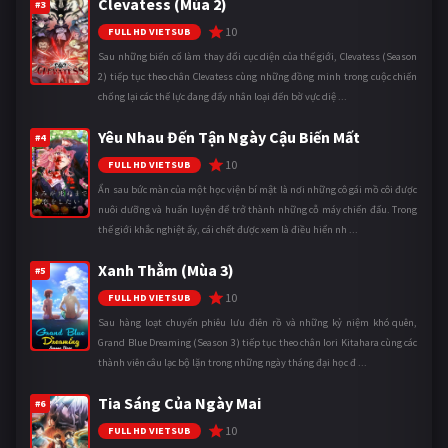
Clevatess (Mùa 2)
#3
10
FULL HD VIETSUB
Sau những biến cố làm thay đổi cục diện của thế giới, Clevatess (Season
2) tiếp tục theo chân Clevatess cùng những đồng minh trong cuộc chiến
chống lại các thế lực đang đẩy nhân loại đến bờ vực diệ ...
Yêu Nhau Đến Tận Ngày Cậu Biến Mất
#4
10
FULL HD VIETSUB
Ẩn sau bức màn của một học viện bí mật là nơi những cô gái mồ côi được
nuôi dưỡng và huấn luyện để trở thành những cỗ máy chiến đấu. Trong
thế giới khắc nghiệt ấy, cái chết được xem là điều hiển nh ...
Xanh Thẳm (Mùa 3)
#5
10
FULL HD VIETSUB
Sau hàng loạt chuyến phiêu lưu điên rồ và những kỷ niệm khó quên,
Grand Blue Dreaming (Season 3) tiếp tục theo chân Iori Kitahara cùng các
thành viên câu lạc bộ lặn trong những ngày tháng đại học đ ...
Tia Sáng Của Ngày Mai
#6
10
FULL HD VIETSUB