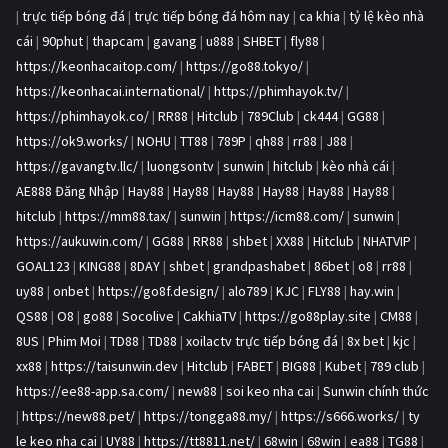
|
trực tiếp bóng đá
|
trực tiếp bóng đá hôm nay
|
ca khia
|
tỷ lệ kèo nhà
cái
|
90phut
|
thapcam
|
gavang
|
u888
|
SHBET
|
fly88
|
https://keonhacaitop.com/
|
https://go88.tokyo/
|
https://keonhacai.international/
|
https://phimhayok.tv/
|
https://phimhayok.co/
|
RR88
|
Hitclub
|
789Club
|
ck444
|
GG88
|
https://ok9.works/
|
NOHU
|
TT88
|
789P
|
qh88
|
rr88
|
J88
|
https://gavangtv.llc/
|
luongsontv
|
sunwin
|
hitclub
|
kèo nhà cái
|
AE888 Đăng Nhập
|
Hay88
|
Hay88
|
Hay88
|
Hay88
|
Hay88
|
Hay88
|
hitclub
|
https://mm88.tax/
|
sunwin
|
https://icm88.com/
|
sunwin
|
https://aukuwin.com/
|
GG88
|
RR88
|
shbet
|
XX88
|
Hitclub
|
NHATVIP
|
GOAL123
|
KING88
|
8DAY
|
shbet
|
grandpashabet
|
86bet
|
o8
|
rr88
|
uy88
|
onbet
|
https://go8f.design/
|
alo789
|
KJC
|
FLY88
|
hay.win
|
QS88
|
O8
|
go88
|
Socolive
|
CakhiaTV
|
https://go88play.site
|
CM88
|
8US
|
Phim Moi
|
TD88
|
TD88
|
xoilactv trực tiếp bóng đá
|
8x bet
|
kjc
|
xx88
|
https://taisunwin.dev
|
Hitclub
|
FABET
|
BIG88
|
Kubet
|
789 club
|
https://ee88-app.sa.com/
|
new88
|
soi keo nha cai
|
Sunwin chính thức
|
https://new88.pet/
|
https://tongga88.my/
|
https://s666.works/
|
ty
le keo nha cai
|
UY88
|
https://tt8811.net/
|
68win
|
68win
|
ea88
|
TG88
|