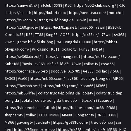
https://sunwin3.nl/
|
hitclub
|
XX88
|
KJC
|
https://b52-club.us.org/
|
KJC
|
https://kjc.ad/
|
https://kubet.eco/
|
https://xemtiso.com/
|
motchill
|
https://b52com.io
|
trang cá độ bóng đá
|
78win
|
AO88
|
https://c168.guide/
|
https://luck81.jp.net/
|
xoso66
|
78win
|
B52club
|
Xibet
|
lu88
|
K88
|
TT88
|
King88
|
AO88
|
https://rr88.cz/
|
78win
|
sv368
|
78win
|
game bài đổi thưởng
|
7M
|
Bongdalu
|
DH88
|
https://shbet-
okvip.uk.com/
|
Ku casino
|
Ku11
|
xoilac tv
|
Fun88
|
kubet
|
https://sv368.direct/
|
https://zinmanga.net
|
https://ee88vie.com/
|
Kubet88
|
78win
|
sv368
|
nhà cái lô đề
|
78win
|
xoilac tv
|
xoso66
|
https://keonhacai55.bet/
|
socolive
|
Alo789
|
Ae888
|
xôi lạc
|
vip66
|
Sv368
|
Vip66
|
https://mb66p.com/
|
sv368
|
truc tiep bong da
|
VIP66
|
https://78winnh.net/
|
https://mb66q.com/
|
Xoso66
|
MB66
|
https://mb66.life/
|
colatv trực tiếp bóng đá
|
colatv
|
colatv truc tiep
bong da
|
colatv
|
colatv bóng đá trực tiếp
|
https://rr88co.net/
|
https://tylekeonhacai.futbol/
|
https://bshbet.com/
|
xx88
|
RR88
|
thapcamtv
|
xoilac
|
XX88
|
MM88
|
MM88
|
luongsontv
|
RR88
|
XX88
|
MB66
|
gavangtv
|
cakhiatv
|
https://go88fc.com/
|
trực tiếp nba
|
soi
kèo
|
https://79king.express/
|
https://ok365.center/
|
ok9
|
MB66
|
KJC