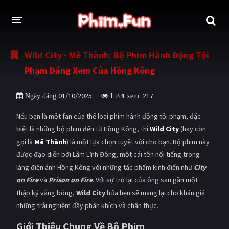
Wild City - Mê Thành: Bộ Phim Hành Động Tội
THỂ LOẠI
Phạm Đáng Xem Của Hồng Kông
Thần thoại - Cổ trang
Hành động
01/10/2025
217
Ngày đăng:
Lượt xem:
Tâm lý
Chiến tranh
Nếu bạn là một fan của thể loại phim hành động tội phạm, đặc
Võ thuật - Kiếm hiệp
Nhạc kịch
biệt là những bộ phim đến từ Hồng Kông, thì
Wild City
(hay còn
gọi là
Mê Thành
) là một lựa chọn tuyệt vời cho bạn. Bộ phim này
Kinh dị
Tội phạm - Hình sự
được đạo diễn bởi Lâm Lĩnh Đông, một cái tên nổi tiếng trong
Phiêu lưu
Hài hước
làng điện ảnh Hồng Kông với những tác phẩm kinh điển như
City
on Fire
và
Prison on Fire
. Với sự trở lại của ông sau gần một
Viễn tưởng
Khoa học - Tài liệu
thập kỷ vắng bóng,
Wild City
hứa hẹn sẽ mang lại cho khán giả
Hoạt hình
Thể thao
những trải nghiệm đầy phấn khích và chân thực.
Giới Thiệu Chung Về Bộ Phim
Tình cảm - Lãng mạn
Kỳ ảo