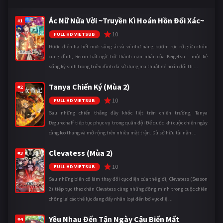
Ác Nữ Nửa Vời ~Truyền Kì Hoán Hồn Đổi Xác~
#1
10
FULL HD VIETSUB
Được điện hạ hết mực sủng ái và ví như nàng bướm rực rỡ giữa chốn
cung đình, Reirin bất ngờ trở thành nạn nhân của Keigetsu – một kẻ
sống ký sinh trong triều đình đã sử dụng ma thuật để hoán đổi th ...
Tanya Chiến Ký (Mùa 2)
#2
10
FULL HD VIETSUB
Sau những chiến thắng đầy khốc liệt trên chiến trường, Tanya
Degurechaff tiếp tục phục vụ trong quân đội Đế quốc khi cuộc chiến ngày
càng leo thang và mở rộng trên nhiều mặt trận. Dù sở hữu tài năn ...
Clevatess (Mùa 2)
#3
10
FULL HD VIETSUB
Sau những biến cố làm thay đổi cục diện của thế giới, Clevatess (Season
2) tiếp tục theo chân Clevatess cùng những đồng minh trong cuộc chiến
chống lại các thế lực đang đẩy nhân loại đến bờ vực diệ ...
Yêu Nhau Đến Tận Ngày Cậu Biến Mất
#4