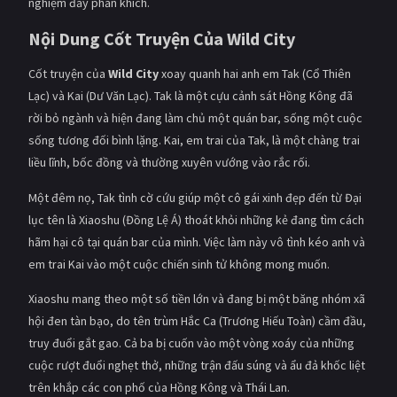
nghiệm đầy phấn khích.
PHIM MỚI
Nội Dung Cốt Truyện Của
Wild City
PHIM BỘ
Cốt truyện của
Wild City
xoay quanh hai anh em Tak (Cổ Thiên
PHIM LẺ
Lạc) và Kai (Dư Văn Lạc). Tak là một cựu cảnh sát Hồng Kông đã
rời bỏ ngành và hiện đang làm chủ một quán bar, sống một cuộc
PHIM CHIẾU RẠP
sống tương đối bình lặng. Kai, em trai của Tak, là một chàng trai
TUYỂN TẬP PHIM
liều lĩnh, bốc đồng và thường xuyên vướng vào rắc rối.
BLOG
Một đêm nọ, Tak tình cờ cứu giúp một cô gái xinh đẹp đến từ Đại
lục tên là Xiaoshu (Đồng Lệ Á) thoát khỏi những kẻ đang tìm cách
hãm hại cô tại quán bar của mình. Việc làm này vô tình kéo anh và
em trai Kai vào một cuộc chiến sinh tử không mong muốn.
Xiaoshu mang theo một số tiền lớn và đang bị một băng nhóm xã
hội đen tàn bạo, do tên trùm Hắc Ca (Trương Hiếu Toàn) cầm đầu,
truy đuổi gắt gao. Cả ba bị cuốn vào một vòng xoáy của những
cuộc rượt đuổi nghẹt thở, những trận đấu súng và ẩu đả khốc liệt
trên khắp các con phố của Hồng Kông và Thái Lan.