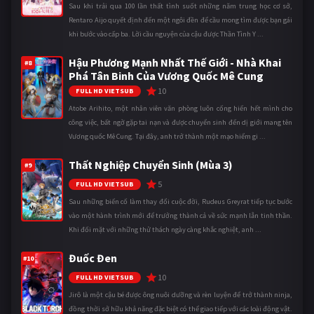
Sau khi trải qua 100 lần thất tình suốt những năm trung học cơ sở,
Rentaro Aijo quyết định đến một ngôi đền để cầu mong tìm được bạn gái
khi bước vào cấp ba. Lời cầu nguyện của cậu được Thần Tình Y ...
Hậu Phương Mạnh Nhất Thế Giới - Nhà Khai
#8
Phá Tân Binh Của Vương Quốc Mê Cung
10
FULL HD VIETSUB
Atobe Arihito, một nhân viên văn phòng luôn cống hiến hết mình cho
công việc, bất ngờ gặp tai nạn và được chuyển sinh đến dị giới mang tên
Vương quốc Mê Cung. Tại đây, anh trở thành một mạo hiểm gi ...
Thất Nghiệp Chuyển Sinh (Mùa 3)
#9
5
FULL HD VIETSUB
Sau những biến cố làm thay đổi cuộc đời, Rudeus Greyrat tiếp tục bước
vào một hành trình mới để trưởng thành cả về sức mạnh lẫn tinh thần.
Khi đối mặt với những thử thách ngày càng khắc nghiệt, anh ...
Đuốc Đen
#10
10
FULL HD VIETSUB
Jirô là một cậu bé được ông nuôi dưỡng và rèn luyện để trở thành ninja,
đồng thời sở hữu khả năng đặc biệt có thể giao tiếp với các loài động vật.