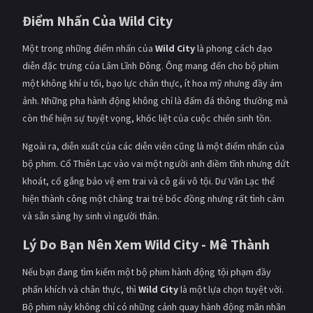
Điểm Nhấn Của
Wild City
Một trong những điểm nhấn của
Wild City
là phong cách đạo
diễn đặc trưng của Lâm Lĩnh Đông. Ông mang đến cho bộ phim
một không khí u tối, bạo lực chân thực, ít hoa mỹ nhưng đầy ám
ảnh. Những pha hành động không chỉ là đấm đá thông thường mà
còn thể hiện sự tuyệt vọng, khốc liệt của cuộc chiến sinh tồn.
Ngoài ra, diễn xuất của các diễn viên cũng là một điểm nhấn của
bộ phim. Cổ Thiên Lạc vào vai một người anh điềm tĩnh nhưng dứt
khoát, cố gắng bảo vệ em trai và cô gái vô tội. Dư Văn Lạc thể
hiện thành công một chàng trai trẻ bốc đồng nhưng rất tình cảm
và sẵn sàng hy sinh vì người thân.
Lý Do Bạn Nên Xem
Wild City
-
Mê Thành
Nếu bạn đang tìm kiếm một bộ phim hành động tội phạm đầy
phấn khích và chân thực, thì
Wild City
là một lựa chọn tuyệt vời.
Bộ phim này không chỉ có những cảnh quay hành động mãn nhãn