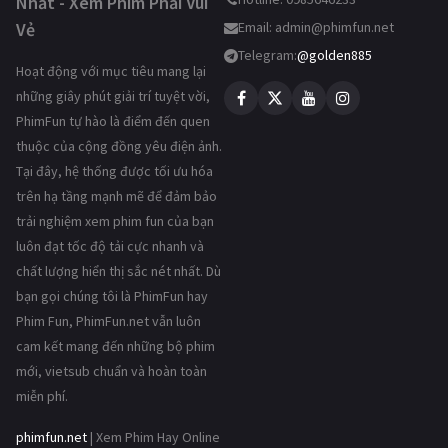
Nhất - Xem Phim Phải Vui
Vẻ
Email:
admin@phimfun.net
Telegram:
@golden885
Hoạt động với mục tiêu mang lại
những giây phút giải trí tuyệt vời,
PhimFun tự hào là điểm đến quen
thuộc của cộng đồng yêu điện ảnh.
Tại đây, hệ thống được tối ưu hóa
trên hạ tầng mạnh mẽ để đảm bảo
trải nghiệm xem phim fun của bạn
luôn đạt tốc độ tải cực nhanh và
chất lượng hiển thị sắc nét nhất. Dù
bạn gọi chúng tôi là PhimFun hay
Phim Fun, PhimFun.net vẫn luôn
cam kết mang đến những bộ phim
mới, vietsub chuẩn và hoàn toàn
miễn phí.
phimfun.net
| Xem Phim Hay Online