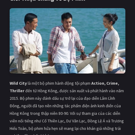
Giật gân
Gia đình
Bí ẩn
Lịch sử
Viễn Tây
Tiểu sử
GameShow
DramaTV
QUỐC GIA
Âu - Mỹ
Trung Quốc - Hồng Kông
Wild City
là một bộ phim hành động tội phạm
Action, Crime,
Hàn Quốc
Nhật Bản
Thriller
đến từ Hồng Kông, được sản xuất và phát hành vào năm
2015. Bộ phim này đánh dấu sự trở lại của đạo diễn Lâm Lĩnh
Ấn Độ
Việt Nam
Đông, người đã tạo nên những tác phẩm điện ảnh kinh điển của
Tổng hợp
Hồng Kông trong thập niên 80-90. Với sự tham gia của các diễn
viên nổi tiếng như Cổ Thiên Lạc, Dư Văn Lạc, Đồng Lệ Á và Trương
CẬP NHẬT
Hiếu Toàn, bộ phim hứa hẹn sẽ mang lại cho khán giả những trải