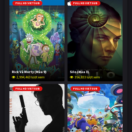
FULL HD VIETSUB
FULL HD VIETSUB
Rick Và Morty (Mùa 9)
Silo (Mùa 3)
2,994,463 lượt xem
356,833 lượt xem
FULL HD VIETSUB
FULL HD VIETSUB