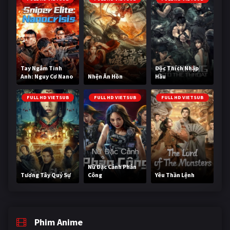
Tay Ngắm Tinh
Độc Thích Nhập
Anh: Nguy Cơ Nano
Nhện Ăn Hồn
Hầu
FULL HD VIETSUB
FULL HD VIETSUB
FULL HD VIETSUB
Nữ Đặc Cảnh Phản
Tương Tây Quỷ Sự
Công
Yêu Thần Lệnh
Phim Anime