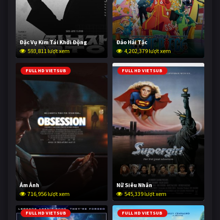
Đặc Vụ Kim Tái Khởi Động
Đảo Hải Tặc
593,811 lượt xem
4,202,379 lượt xem
FULL HD VIETSUB
FULL HD VIETSUB
Ám Ảnh
Nữ Siêu Nhân
716,956 lượt xem
545,339 lượt xem
FULL HD VIETSUB
FULL HD VIETSUB