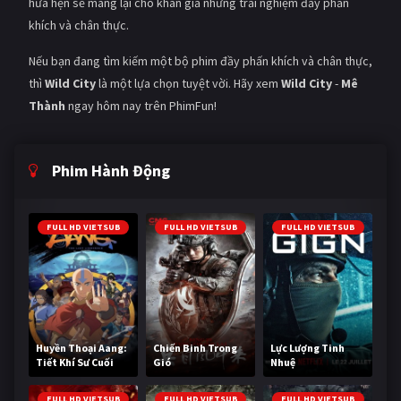
hứa hẹn sẽ mang lại cho khán giả những trải nghiệm đầy phấn
khích và chân thực.
Nếu bạn đang tìm kiếm một bộ phim đầy phấn khích và chân thực,
thì
Wild City
là một lựa chọn tuyệt vời. Hãy xem
Wild City
-
Mê
Thành
ngay hôm nay trên PhimFun!
Phim Hành Động
FULL HD VIETSUB
FULL HD VIETSUB
FULL HD VIETSUB
Huyền Thoại Aang:
Chiến Binh Trong
Lực Lượng Tinh
Tiết Khí Sư Cuối
Gió
Nhuệ
Cùng
FULL HD VIETSUB
FULL HD VIETSUB
FULL HD VIETSUB