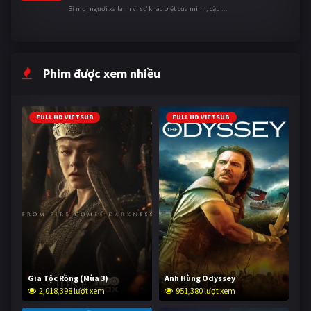
Bị mọi người xa lánh vì sự khác biệt của mình, cậu ...
Phim được xem nhiều
FULL HD VIETSUB
FULL HD VIETSUB
Gia Tộc Rồng (Mùa 3)
Anh Hùng Odyssey
2,018,398 lượt xem
951,380 lượt xem