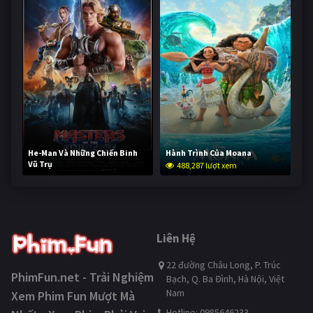
He-Man Và Những Chiến Binh
Hành Trình Của Moana
Vũ Trụ
488,287 lượt xem
236,834 lượt xem
Liên Hệ
22 đường Châu Long, P. Trúc
PhimFun.net - Trải Nghiệm
Bạch, Q. Ba Đình, Hà Nội, Việt
Nam
Xem Phim Fun Mượt Mà
Hotline: 0985646233