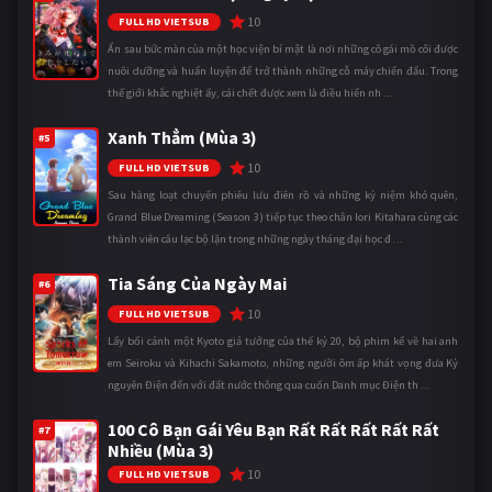
10
FULL HD VIETSUB
Ẩn sau bức màn của một học viện bí mật là nơi những cô gái mồ côi được
nuôi dưỡng và huấn luyện để trở thành những cỗ máy chiến đấu. Trong
thế giới khắc nghiệt ấy, cái chết được xem là điều hiển nh ...
Xanh Thẳm (Mùa 3)
#5
10
FULL HD VIETSUB
Sau hàng loạt chuyến phiêu lưu điên rồ và những kỷ niệm khó quên,
Grand Blue Dreaming (Season 3) tiếp tục theo chân Iori Kitahara cùng các
thành viên câu lạc bộ lặn trong những ngày tháng đại học đ ...
Tia Sáng Của Ngày Mai
#6
10
FULL HD VIETSUB
Lấy bối cảnh một Kyoto giả tưởng của thế kỷ 20, bộ phim kể về hai anh
em Seiroku và Kihachi Sakamoto, những người ôm ấp khát vọng đưa Kỷ
nguyên Điện đến với đất nước thông qua cuốn Danh mục Điện th ...
100 Cô Bạn Gái Yêu Bạn Rất Rất Rất Rất Rất
#7
Nhiều (Mùa 3)
10
FULL HD VIETSUB