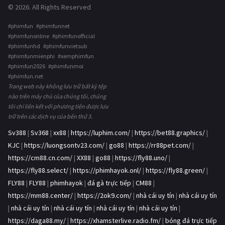
© 2026. All Rights Reserved
#phimfun #phimfunnet
#phimfunonline #phimfunofficial
#phimfunhd #phimfunvietsub
#phimfunmienphi #xemphimfun
#phimfun2026 #phimfunmoi
#phimfun.net
Trang web này không lưu trữ bất kỳ tệp
nào trên máy chủ của chúng tôi, chúng
tôi chỉ liên kết với phương tiện được lưu
trữ trên các dịch vụ của bên thứ 3.
Sv388
|
Sv368
|
xx88
|
https://luphim.com/
|
https://bet88.graphics/
|
KJC
|
https://luongsontv23.com/
|
go88
|
https://rr88pet.com/
|
https://cm88.cn.com/
|
XX88
|
go88
|
https://fly88.uno/
|
https://fly88.select/
|
https://phimhayok.onl/
|
https://fly88.green/
|
FLY88
|
FLY88
|
phimhayok
|
đá gà trực tiếp
|
CM88
|
https://mm88.center/
|
https://2ok9.com/
|
nhà cái uy tín
|
nhà cái uy tín
|
nhà cái uy tín
|
nhà cái uy tín
|
nhà cái uy tín
|
nhà cái uy tín
|
https://daga88.my/
|
https://xhamsterlive.radio.fm/
|
bóng đá trực tiếp