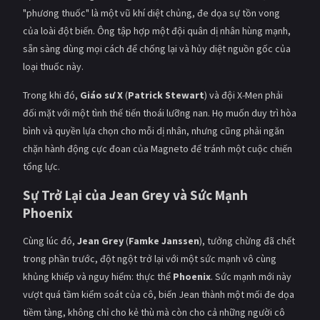
PHIM MỚI
"phương thuốc" là một vũ khí diệt chủng, đe dọa sự tồn vong
của loài đột biến. Ông tập hợp một đội quân dị nhân hùng mạnh,
PHIM BỘ
sẵn sàng dùng mọi cách để chống lại và hủy diệt nguồn gốc của
loại thuốc này.
PHIM LẺ
Trong khi đó,
Giáo sư X
(
Patrick Stewart
) và đội X-Men phải
PHIM CHIẾU RẠP
đối mặt với một tình thế tiến thoái lưỡng nan. Họ muốn duy trì hòa
TUYỂN TẬP PHIM
bình và quyền lựa chọn cho mỗi dị nhân, nhưng cũng phải ngăn
chặn hành động cực đoan của Magneto để tránh một cuộc chiến
BLOG
tổng lực.
Sự Trở Lại của Jean Grey và Sức Mạnh
Phoenix
Cùng lúc đó,
Jean Grey
(
Famke Janssen
), tưởng chừng đã chết
trong phần trước, đột ngột trở lại với một sức mạnh vô cùng
khủng khiếp và nguy hiểm: thực thể
Phoenix
. Sức mạnh mới này
vượt quá tầm kiểm soát của cô, biến Jean thành một mối đe dọa
tiềm tàng, không chỉ cho kẻ thù mà còn cho cả những người cô