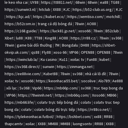
le keo nha cai
|
UY88
|
https://tt8811.net/
|
68win
|
68win
|
ea88
|
TG88
|
https://sunwin3.nl/
|
hitclub
|
XX88
|
KJC
|
https://b52-club.us.org/
|
KJC
|
https://kjc.ad/
|
https://kubet.eco/
|
https://xemtiso.com/
|
motchill
|
https://b52com.io
|
trang cá độ bóng đá
|
78win
|
AO88
|
https://c168.guide/
|
https://luck81.jp.net/
|
xoso66
|
78win
|
B52club
|
Xibet
|
lu88
|
K88
|
TT88
|
King88
|
AO88
|
https://rr88.cz/
|
78win
|
sv368
|
78win
|
game bài đổi thưởng
|
7M
|
Bongdalu
|
DH88
|
https://shbet-
okvip.uk.com/
|
qs88
|
Fly88
|
xoso 66
|
VIP66
|
OPEN88
|
OPEN88
|
78win
|
https://iwinclub.la/
|
Ku casino
|
Ku11
|
xoilac tv
|
Fun88
|
kubet
|
https://sv368.direct/
|
sunwin
|
https://zinmanga.net
|
https://ee88vie.com/
|
Kubet88
|
78win
|
sv368
|
nhà cái lô đề
|
78win
|
xoilac tv
|
xoso66
|
https://keonhacai55.bet/
|
socolive
|
Alo789
|
Ae888
|
xôi lạc
|
Sv368
|
Vip66
|
https://mb66p.com/
|
sv368
|
truc tiep bong da
|
VIP66
|
https://78winnh.net/
|
https://mb66q.com/
|
Xoso66
|
MB66
|
https://mb66.life/
|
colatv trực tiếp bóng đá
|
colatv
|
colatv truc tiep
bong da
|
colatv
|
colatv bóng đá trực tiếp
|
https://rr88co.net/
|
https://tylekeonhacai.futbol/
|
https://bshbet.com/
|
xx88
|
RR88
|
thapcamtv
|
xoilac
|
XX88
|
MM88
|
MM88
|
luongsontv
|
RR88
|
XX88
|