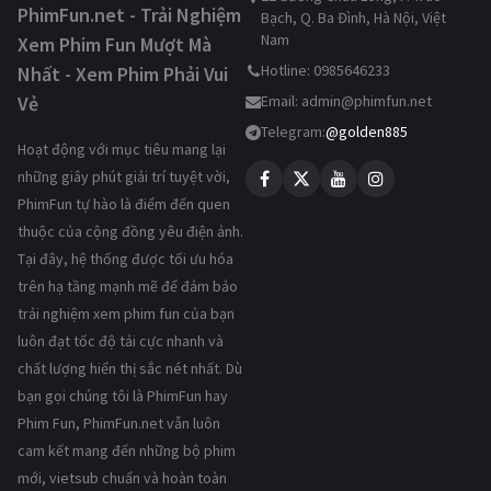
PhimFun.net - Trải Nghiệm
Bạch, Q. Ba Đình, Hà Nội, Việt
Nam
Xem Phim Fun Mượt Mà
Hotline: 0985646233
Nhất - Xem Phim Phải Vui
Vẻ
Email:
admin@phimfun.net
Telegram:
@golden885
Hoạt động với mục tiêu mang lại
những giây phút giải trí tuyệt vời,
PhimFun tự hào là điểm đến quen
thuộc của cộng đồng yêu điện ảnh.
Tại đây, hệ thống được tối ưu hóa
trên hạ tầng mạnh mẽ để đảm bảo
trải nghiệm xem phim fun của bạn
luôn đạt tốc độ tải cực nhanh và
chất lượng hiển thị sắc nét nhất. Dù
bạn gọi chúng tôi là PhimFun hay
Phim Fun, PhimFun.net vẫn luôn
cam kết mang đến những bộ phim
mới, vietsub chuẩn và hoàn toàn