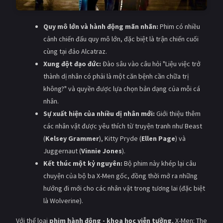
Quy mô lớn và hành động mãn nhãn:
Phim có nhiều
cảnh chiến đấu quy mô lớn, đặc biệt là trận chiến cuối
cùng tại đảo Alcatraz.
Xung đột đạo đức:
Đào sâu vào câu hỏi "Liệu việc trở
thành dị nhân có phải là một căn bệnh cần chữa trị
không?" và quyền được lựa chọn bản dạng của mỗi cá
nhân.
Sự xuất hiện của nhiều dị nhân mới:
Giới thiệu thêm
các nhân vật được yêu thích từ truyện tranh như Beast
(
Kelsey Grammer
), Kitty Pryde (
Ellen Page
) và
Juggernaut (
Vinnie Jones
).
Kết thúc một kỷ nguyên:
Bộ phim này khép lại câu
chuyện của bộ ba X-Men gốc, đồng thời mở ra những
hướng đi mới cho các nhân vật trong tương lai (đặc biệt
là Wolverine).
Với thể loại
phim hành động - khoa học viễn tưởng
, X-Men: The