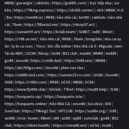
MB66
|
gavangtv
|
cakhiatv
|
https://go88fc.com/
|
trực tiếp nba
|
soi
kèo
|
https://79king.express/
|
https://ok365.center/
|
ok9
|
MB66
|
KJC
|
8xx
|
https://mm88.io/
|
RR88
|
kèo nhà cái
|
bet88
|
cakhiatv
|
kèo nhà
cái
|
78win
|
https://f8beta2.me/
|
https://rikvip97.art/
|
https://sunwin97.art/
|
https://kclub.team/
|
SHBET
|
xx88
|
8kbet
|
https://rr88.se.net/
|
kèo nhà cái
|
RR88
|
78win
|
bongdalu
|
nha cai uy
tin
|
ty le ca cuoc
|
7mcn
|
Xóc đĩa online
|
Kèo nhà cái 5
|
88goals
|
iwin
|
Tài xỉu MD5
|
1GOM
|
Rikvip
|
Go88
|
B52 club
|
max88
|
MM88
|
Ae888
|
go88
|
xoso66
|
https://cm88.dad/
|
https://hi88.uno/
|
MM88
|
https://alo789ga.com/
|
Xoso66
|
phim sex vlxx
|
https://xx88brand.com/
|
https://sunwin19.cn.com/
|
GG88
|
Xoso66
|
XX88
|
https://rr88it.com/
|
RR88
|
nổ hũ
|
MB66
|
SC88
|
https://www.fly888.club/
|
hitclub
|
77bet
|
https://mu88.help/
|
f168
|
https://hoiquantv.vip/
|
https://hoiquantv.site/
|
https://hoiquantv.online/
|
Kèo Nhà Cái
|
xoso66
|
Socolive
|
8XX
|
SumClub
|
https://79king1.fun/
|
HITCLUB
|
https://uu88n.org/
|
tr88
|
ae888
|
mcw
|
kuwin
|
88bet
|
x88
|
ao88
|
qq88
|
sumclub
|
go88
|
B52
club
|
https://shbet.health/
|
https://vnew88.net/
|
nổ hũ
|
mu88
|