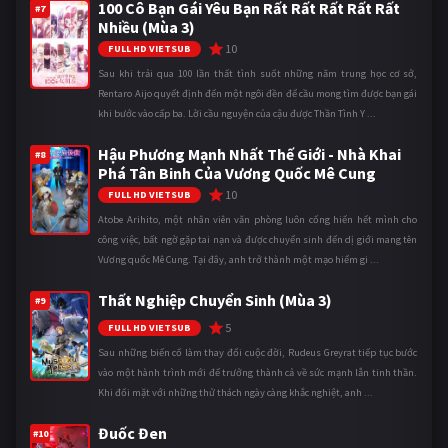
100 Cô Bạn Gái Yêu Bạn Rất Rất Rất Rất Rất
#7
Nhiều (Mùa 3)
10
FULL HD VIETSUB
Sau khi trải qua 100 lần thất tình suốt những năm trung học cơ sở,
Rentaro Aijo quyết định đến một ngôi đền để cầu mong tìm được bạn gái
khi bước vào cấp ba. Lời cầu nguyện của cậu được Thần Tình Y ...
Hậu Phương Mạnh Nhất Thế Giới - Nhà Khai
#8
Phá Tân Binh Của Vương Quốc Mê Cung
10
FULL HD VIETSUB
Atobe Arihito, một nhân viên văn phòng luôn cống hiến hết mình cho
công việc, bất ngờ gặp tai nạn và được chuyển sinh đến dị giới mang tên
Vương quốc Mê Cung. Tại đây, anh trở thành một mạo hiểm gi ...
Thất Nghiệp Chuyển Sinh (Mùa 3)
#9
5
FULL HD VIETSUB
Sau những biến cố làm thay đổi cuộc đời, Rudeus Greyrat tiếp tục bước
vào một hành trình mới để trưởng thành cả về sức mạnh lẫn tinh thần.
Khi đối mặt với những thử thách ngày càng khắc nghiệt, anh ...
Đuốc Đen
#10