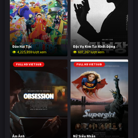
Đảo Hải Tặc
Đặc Vụ Kim Tái Khởi Động
4,225,859 lượt xem
607,267 lượt xem
FULL HD VIETSUB
FULL HD VIETSUB
Ám Ảnh
Nữ Siêu Nhân