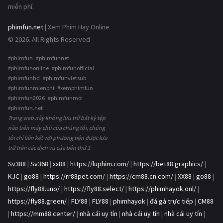
miễn phí.
phimfun.net
| Xem Phim Hay Online
© 2026. All Rights Reserved
#phimfun #phimfunnet
#phimfunonline #phimfunofficial
#phimfunhd #phimfunvietsub
#phimfunmienphi #xemphimfun
#phimfun2026 #phimfunmoi
#phimfun.net
Trang web này không lưu trữ bất kỳ tệp
nào trên máy chủ của chúng tôi, chúng
tôi chỉ liên kết với phương tiện được lưu
trữ trên các dịch vụ của bên thứ 3.
Sv388
|
Sv368
|
xx88
|
https://luphim.com/
|
https://bet88.graphics/
|
KJC
|
go88
|
https://rr88pet.com/
|
https://cm88.cn.com/
|
XX88
|
go88
|
https://fly88.uno/
|
https://fly88.select/
|
https://phimhayok.onl/
|
https://fly88.green/
|
FLY88
|
FLY88
|
phimhayok
|
đá gà trực tiếp
|
CM88
|
https://mm88.center/
|
nhà cái uy tín
|
nhà cái uy tín
|
nhà cái uy tín
|