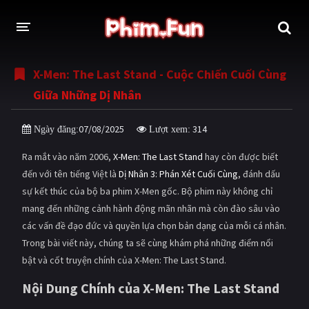
X-Men: The Last Stand - Cuộc Chiến Cuối Cùng
THỂ LOẠI
Giữa Những Dị Nhân
Thần thoại - Cổ trang
Hành động
07/08/2025
314
Ngày đăng:
Lượt xem:
Tâm lý
Chiến tranh
Ra mắt vào năm 2006,
X-Men: The Last Stand
hay còn được biết
Võ thuật - Kiếm hiệp
Nhạc kịch
đến với tên tiếng Việt là
Dị Nhân 3: Phán Xét Cuối Cùng
, đánh dấu
sự kết thúc của bộ ba phim X-Men gốc. Bộ phim này không chỉ
Kinh dị
Tội phạm - Hình sự
mang đến những cảnh hành động mãn nhãn mà còn đào sâu vào
Phiêu lưu
Hài hước
các vấn đề đạo đức và quyền lựa chọn bản dạng của mỗi cá nhân.
Trong bài viết này, chúng ta sẽ cùng khám phá những điểm nổi
Viễn tưởng
Khoa học - Tài liệu
bật và cốt truyện chính của X-Men: The Last Stand.
Hoạt hình
Thể thao
Nội Dung Chính của X-Men: The Last Stand
Tình cảm - Lãng mạn
Kỳ ảo