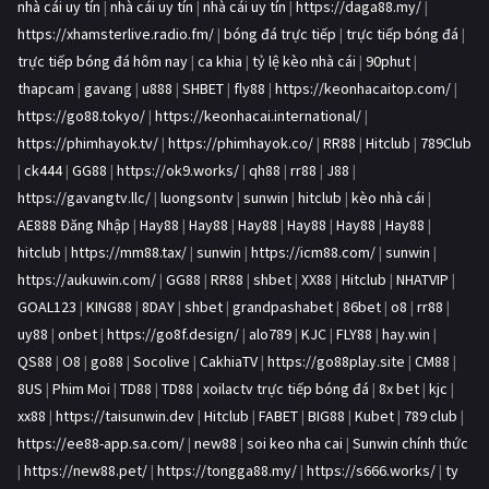
nhà cái uy tín
|
nhà cái uy tín
|
nhà cái uy tín
|
https://daga88.my/
|
https://xhamsterlive.radio.fm/
|
bóng đá trực tiếp
|
trực tiếp bóng đá
|
trực tiếp bóng đá hôm nay
|
ca khia
|
tỷ lệ kèo nhà cái
|
90phut
|
thapcam
|
gavang
|
u888
|
SHBET
|
fly88
|
https://keonhacaitop.com/
|
https://go88.tokyo/
|
https://keonhacai.international/
|
https://phimhayok.tv/
|
https://phimhayok.co/
|
RR88
|
Hitclub
|
789Club
|
ck444
|
GG88
|
https://ok9.works/
|
qh88
|
rr88
|
J88
|
https://gavangtv.llc/
|
luongsontv
|
sunwin
|
hitclub
|
kèo nhà cái
|
AE888 Đăng Nhập
|
Hay88
|
Hay88
|
Hay88
|
Hay88
|
Hay88
|
Hay88
|
hitclub
|
https://mm88.tax/
|
sunwin
|
https://icm88.com/
|
sunwin
|
https://aukuwin.com/
|
GG88
|
RR88
|
shbet
|
XX88
|
Hitclub
|
NHATVIP
|
GOAL123
|
KING88
|
8DAY
|
shbet
|
grandpashabet
|
86bet
|
o8
|
rr88
|
uy88
|
onbet
|
https://go8f.design/
|
alo789
|
KJC
|
FLY88
|
hay.win
|
QS88
|
O8
|
go88
|
Socolive
|
CakhiaTV
|
https://go88play.site
|
CM88
|
8US
|
Phim Moi
|
TD88
|
TD88
|
xoilactv trực tiếp bóng đá
|
8x bet
|
kjc
|
xx88
|
https://taisunwin.dev
|
Hitclub
|
FABET
|
BIG88
|
Kubet
|
789 club
|
https://ee88-app.sa.com/
|
new88
|
soi keo nha cai
|
Sunwin chính thức
|
https://new88.pet/
|
https://tongga88.my/
|
https://s666.works/
|
ty