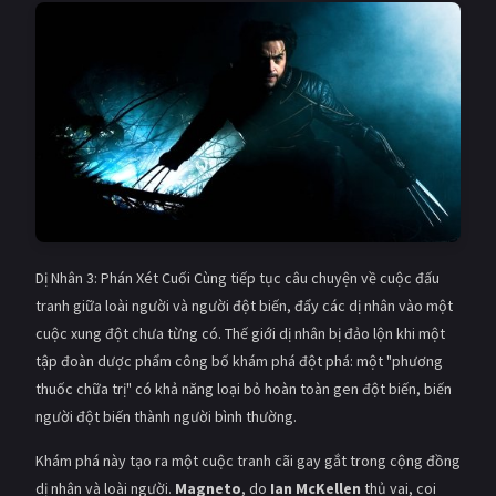
Giật gân
Gia đình
Bí ẩn
Lịch sử
Viễn Tây
Tiểu sử
GameShow
DramaTV
QUỐC GIA
Âu - Mỹ
Trung Quốc - Hồng Kông
Dị Nhân 3: Phán Xét Cuối Cùng tiếp tục câu chuyện về cuộc đấu
tranh giữa loài người và người đột biến, đẩy các dị nhân vào một
Hàn Quốc
Nhật Bản
cuộc xung đột chưa từng có. Thế giới dị nhân bị đảo lộn khi một
tập đoàn dược phẩm công bố khám phá đột phá: một "phương
Ấn Độ
Việt Nam
thuốc chữa trị" có khả năng loại bỏ hoàn toàn gen đột biến, biến
Tổng hợp
người đột biến thành người bình thường.
Khám phá này tạo ra một cuộc tranh cãi gay gắt trong cộng đồng
CẬP NHẬT
dị nhân và loài người.
Magneto
, do
Ian McKellen
thủ vai, coi