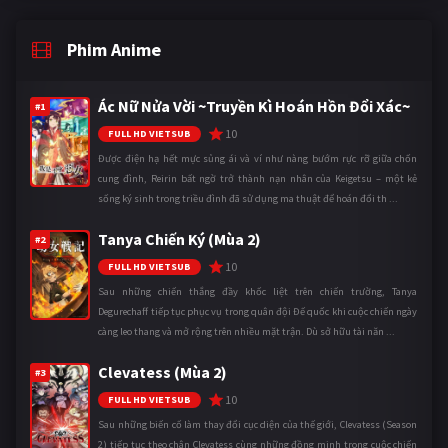
Phim Anime
Ác Nữ Nửa Vời ~Truyền Kì Hoán Hồn Đổi Xác~
#1
10
FULL HD VIETSUB
Được điện hạ hết mực sủng ái và ví như nàng bướm rực rỡ giữa chốn
cung đình, Reirin bất ngờ trở thành nạn nhân của Keigetsu – một kẻ
sống ký sinh trong triều đình đã sử dụng ma thuật để hoán đổi th ...
Tanya Chiến Ký (Mùa 2)
#2
10
FULL HD VIETSUB
Sau những chiến thắng đầy khốc liệt trên chiến trường, Tanya
Degurechaff tiếp tục phục vụ trong quân đội Đế quốc khi cuộc chiến ngày
càng leo thang và mở rộng trên nhiều mặt trận. Dù sở hữu tài năn ...
Clevatess (Mùa 2)
#3
10
FULL HD VIETSUB
Sau những biến cố làm thay đổi cục diện của thế giới, Clevatess (Season
2) tiếp tục theo chân Clevatess cùng những đồng minh trong cuộc chiến