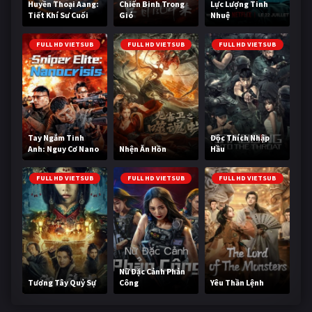
Huyền Thoại Aang:
Chiến Binh Trong
Lực Lượng Tinh
Tiết Khí Sư Cuối
Gió
Nhuệ
Cùng
FULL HD VIETSUB
FULL HD VIETSUB
FULL HD VIETSUB
Tay Ngắm Tinh
Độc Thích Nhập
Anh: Nguy Cơ Nano
Nhện Ăn Hồn
Hầu
FULL HD VIETSUB
FULL HD VIETSUB
FULL HD VIETSUB
Nữ Đặc Cảnh Phản
Tương Tây Quỷ Sự
Công
Yêu Thần Lệnh