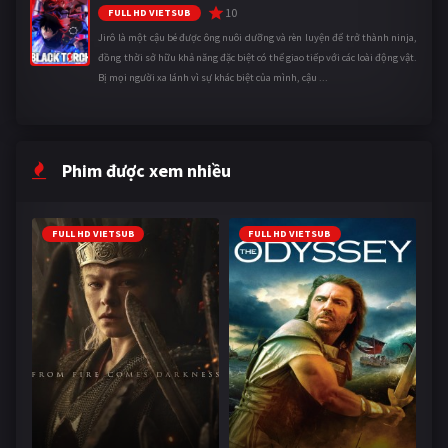
10
FULL HD VIETSUB
Jirô là một cậu bé được ông nuôi dưỡng và rèn luyện để trở thành ninja,
đồng thời sở hữu khả năng đặc biệt có thể giao tiếp với các loài động vật.
Bị mọi người xa lánh vì sự khác biệt của mình, cậu ...
Phim được xem nhiều
FULL HD VIETSUB
FULL HD VIETSUB