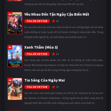
chống lại các thế lực đang đẩy nhân loại đến bờ vực diệ ...
Yêu Nhau Đến Tận Ngày Cậu Biến Mất
#4
10
FULL HD VIETSUB
Ẩn sau bức màn của một học viện bí mật là nơi những cô gái mồ côi được
nuôi dưỡng và huấn luyện để trở thành những cỗ máy chiến đấu. Trong
thế giới khắc nghiệt ấy, cái chết được xem là điều hiển nh ...
Xanh Thẳm (Mùa 3)
#5
10
FULL HD VIETSUB
Sau hàng loạt chuyến phiêu lưu điên rồ và những kỷ niệm khó quên,
Grand Blue Dreaming (Season 3) tiếp tục theo chân Iori Kitahara cùng các
thành viên câu lạc bộ lặn trong những ngày tháng đại học đ ...
Tia Sáng Của Ngày Mai
#6
10
FULL HD VIETSUB
Lấy bối cảnh một Kyoto giả tưởng của thế kỷ 20, bộ phim kể về hai anh
em Seiroku và Kihachi Sakamoto, những người ôm ấp khát vọng đưa Kỷ
nguyên Điện đến với đất nước thông qua cuốn Danh mục Điện th ...