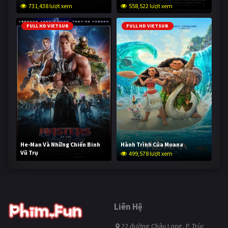
731,438 lượt xem
558,522 lượt xem
FULL HD VIETSUB
FULL HD VIETSUB
He-Man Và Những Chiến Binh
Hành Trình Của Moana
Vũ Trụ
499,578 lượt xem
249,011 lượt xem
Liên Hệ
22 đường Châu Long, P. Trúc