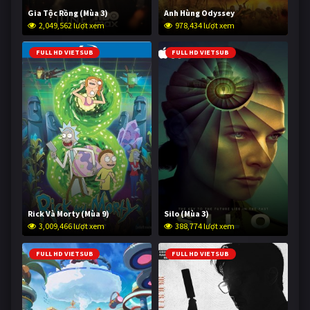
Gia Tộc Rồng (Mùa 3)
Anh Hùng Odyssey
2,049,562 lượt xem
978,434 lượt xem
FULL HD VIETSUB
FULL HD VIETSUB
Rick Và Morty (Mùa 9)
Silo (Mùa 3)
3,009,466 lượt xem
388,774 lượt xem
FULL HD VIETSUB
FULL HD VIETSUB