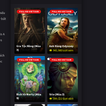
FULL HD VIETSUB
FULL HD VIETSUB
hiếu
y bất
To A
es
Gia Tộc Rồng (Mùa
Anh Hùng Odyssey
3)
943,980 lượt xem
2,012,684 lượt xem
hích
FULL HD VIETSUB
FULL HD VIETSUB
óc
Rick Và Morty (Mùa
Silo (Mùa 3)
9)
349,122 lượt xem
2,991,863 lượt xem