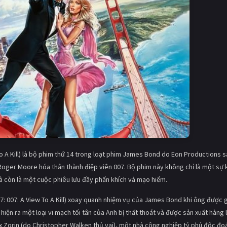
o A Kill) là bộ phim thứ 14 trong loạt phim James Bond do Eon Productions 
 Roger Moore hóa thân thành điệp viên 007. Bộ phim này không chỉ là một sự 
còn là một cuộc phiêu lưu đầy phấn khích và mạo hiểm.
7: 007: A View To A Kill) xoay quanh nhiệm vụ của James Bond khi ông được 
 hiện ra một loại vi mạch tối tân của Anh bị thất thoát và được sản xuất hàng 
x Zorin (do Christopher Walken thủ vai), một nhà công nghiệp tỷ phú độc đo