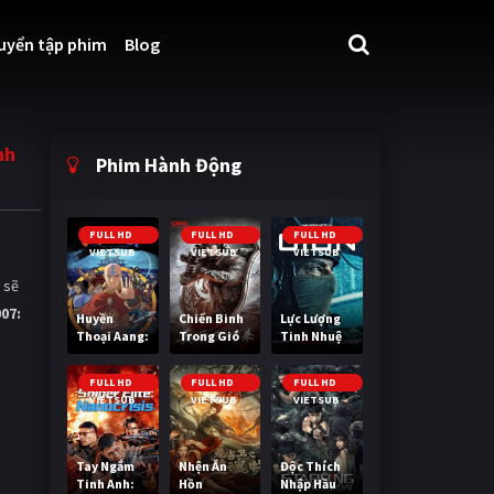
uyển tập phim
Blog
nh
Phim Hành Động
FULL HD
FULL HD
FULL HD
VIETSUB
VIETSUB
VIETSUB
 sẽ
07:
Huyền
Chiến Binh
Lực Lượng
Thoại Aang:
Trong Gió
Tinh Nhuệ
Tiết Khí Sư
Cuối Cùng
FULL HD
FULL HD
FULL HD
VIETSUB
VIETSUB
VIETSUB
Tay Ngắm
Nhện Ăn
Độc Thích
Tinh Anh:
Hồn
Nhập Hầu