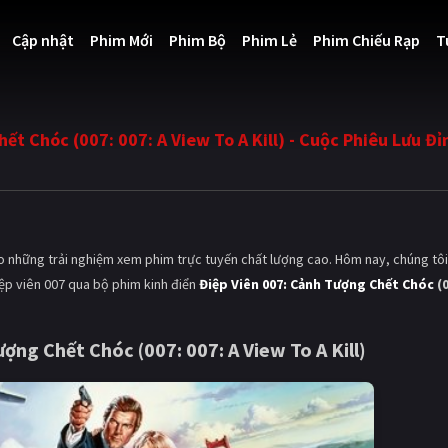
Cập nhật
Phim Mới
Phim Bộ
Phim Lẻ
Phim Chiếu Rạp
T
t Chóc (007: 007: A View To A Kill) - Cuộc Phiêu Lưu Đỉ
o những trải nghiệm xem phim trực tuyến chất lượng cao. Hôm nay, chúng tôi
ệp viên 007 qua bộ phim kinh điển
Điệp Viên 007: Cảnh Tượng Chết Chóc
(0
ợng Chết Chóc (007: 007: A View To A Kill)