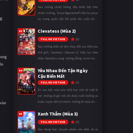
Sau những chiến thắng đầy khốc liệt trên
chiến trường, Tanya Degurechaff tiếp tục phục
ng
vụ trong quân đội Đế quốc khi cuộc chiến
ngày càng leo thang và mở rộng trên nhiều
Clevatess (Mùa 2)
mặt trận. Dù sở hữu tài năn ...
#3
10
FULL HD VIETSUB
Sau những biến cố làm thay đổi cục diện của
thế giới, Clevatess (Season 2) tiếp tục theo
rong
chân Clevatess cùng những đồng minh trong
ến
cuộc chiến chống lại các thế lực đang đẩy nhân
Yêu Nhau Đến Tận Ngày
loại đến bờ vực diệ ...
#4
Cậu Biến Mất
10
FULL HD VIETSUB
Ẩn sau bức màn của một học viện bí mật là
nơi những cô gái mồ côi được nuôi dưỡng và
huấn luyện để trở thành những cỗ máy chiến
 vào
đấu. Trong thế giới khắc nghiệt ấy, cái chết
Xanh Thẳm (Mùa 3)
được xem là điều hiển nh ...
#5
10
FULL HD VIETSUB
Sau hàng loạt chuyến phiêu lưu điên rồ và