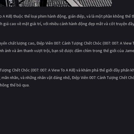
 A Kill) thuộc thể loại phim hành động, gián điệp, và là một phần không thể t
giá cao về mặt giải trí, với nhiều cảnh hành động đẹp mắt và cốt truyện đầ
yến chất lượng cao, Điệp Viên 007: Cảnh Tượng Chết Chóc (007: 007: A View 
 hình ảnh và âm thanh vượt trội, bạn sẽ được đắm chìm trong thế giới của Jam
Tượng Chết Chóc (007: 007: A View To A Kill) và khám phá thế giới đầy phấn k
ng mãn nhãn, và những nhân vật đáng nhớ, Điệp Viên 007: Cảnh Tượng Chết Ch
 không thể bỏ qua.