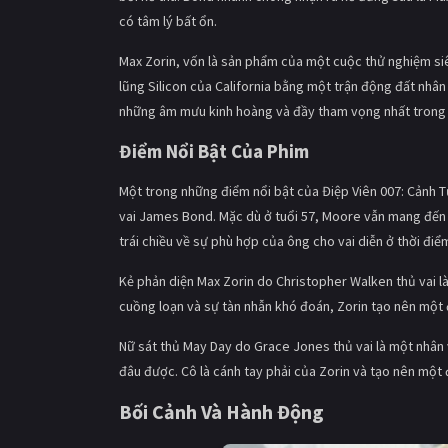
có tâm lý bất ổn.
Max Zorin, vốn là sản phẩm của một cuộc thử nghiệm siêu
lũng Silicon của California bằng một trận động đất nhân
những âm mưu kinh hoàng và đầy tham vọng nhất trong 
Điểm Nổi Bật Của Phim
Một trong những điểm nổi bật của Điệp Viên 007: Cảnh T
vai James Bond. Mặc dù ở tuổi 57, Moore vẫn mang đến ph
trái chiều về sự phù hợp của ông cho vai diễn ở thời điể
Kẻ phản diện Max Zorin do Christopher Walken thủ vai l
cuồng loạn và sự tàn nhẫn khó đoán, Zorin tạo nên một 
Nữ sát thủ May Day do Grace Jones thủ vai là một nhân 
đâu được. Cô là cánh tay phải của Zorin và tạo nên một đ
Bối Cảnh Và Hành Động