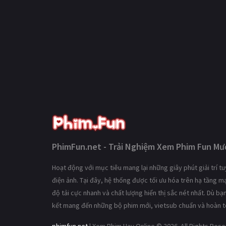
PhimFun.net - Trải Nghiệm Xem Phim Fun Mượ
Hoạt động với mục tiêu mang lại những giây phút giải trí 
điện ảnh. Tại đây, hệ thống được tối ưu hóa trên hạ tầng 
độ tải cực nhanh và chất lượng hiển thị sắc nét nhất. Dù b
kết mang đến những bộ phim mới, vietsub chuẩn và hoàn t
phimfun.net
| Xem Phim Hay Online © 2026. All Rights Res