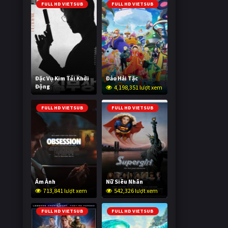
FULL HD VIETSUB
FULL HD VIETSUB
Đặc Vụ Kim Tái Khởi
Đảo Hải Tặc
Động
4,198,351 lượt xem
591,464 lượt xem
FULL HD VIETSUB
FULL HD VIETSUB
Ám Ảnh
Nữ Siêu Nhân
713,841 lượt xem
542,326 lượt xem
FULL HD VIETSUB
FULL HD VIETSUB