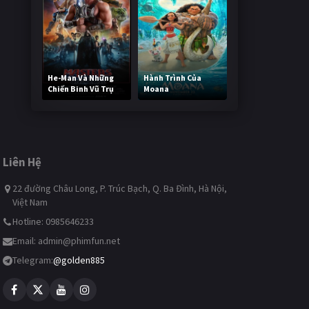
He-Man Và Những
Hành Trình Của
Chiến Binh Vũ Trụ
Moana
234,289 lượt xem
486,221 lượt xem
Liên Hệ
22 đường Châu Long, P. Trúc Bạch, Q. Ba Đình, Hà Nội,
Việt Nam
Hotline: 0985646233
Email:
admin@phimfun.net
Telegram:
@golden885