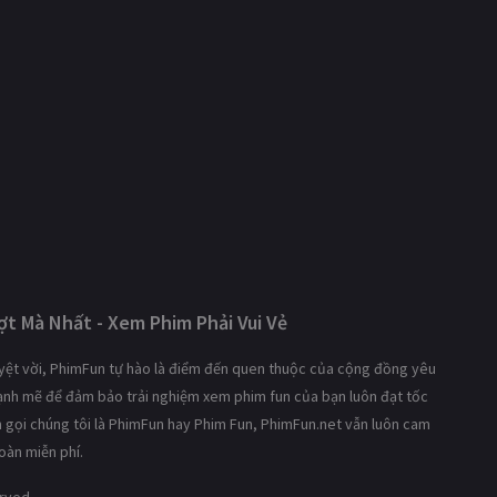
t Mà Nhất - Xem Phim Phải Vui Vẻ
tuyệt vời, PhimFun tự hào là điểm đến quen thuộc của cộng đồng yêu
mạnh mẽ để đảm bảo trải nghiệm xem phim fun của bạn luôn đạt tốc
ạn gọi chúng tôi là PhimFun hay Phim Fun, PhimFun.net vẫn luôn cam
oàn miễn phí.
erved