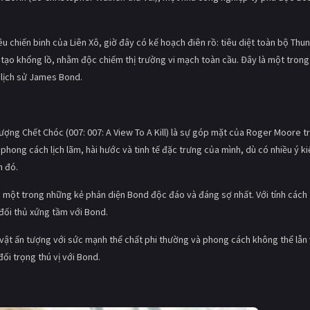
 chiến binh của Liên Xô, giờ đây có kế hoạch điên rồ: tiêu diệt toàn bộ Thu
 tạo khổng lồ, nhằm độc chiếm thị trường vi mạch toàn cầu. Đây là một trong
lịch sử James Bond.
ượng Chết Chóc (007: 007: A View To A Kill) là sự góp mặt của Roger Moore t
ong cách lịch lãm, hài hước và tinh tế đặc trưng của mình, dù có nhiều ý ki
m đó.
à một trong những kẻ phản diện Bond độc đáo và đáng sợ nhất. Với tính cách
đối thủ xứng tầm với Bond.
vật ấn tượng với sức mạnh thể chất phi thường và phong cách không thể lẫn
ối trọng thú vị với Bond.