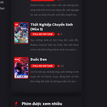
inh
Atobe Arihito, một nhân viên văn phòng luôn
 tạo
cống hiến hết mình cho công việc, bất ngờ gặp
tai nạn và được chuyển sinh đến dị giới mang
tên Vương quốc Mê Cung. Tại đây, anh trở
Thất Nghiệp Chuyển Sinh
thành một mạo hiểm gi ...
#9
(Mùa 3)
5
FULL HD VIETSUB
Sau những biến cố làm thay đổi cuộc đời,
Rudeus Greyrat tiếp tục bước vào một hành
trình mới để trưởng thành cả về sức mạnh lẫn
tinh thần. Khi đối mặt với những thử thách
Đuốc Đen
ngày càng khắc nghiệt, anh ...
#10
10
FULL HD VIETSUB
Jirô là một cậu bé được ông nuôi dưỡng và rèn
luyện để trở thành ninja, đồng thời sở hữu
khả năng đặc biệt có thể giao tiếp với các loài
động vật. Bị mọi người xa lánh vì sự khác biệt
của mình, cậu ...
Phim được xem nhiều