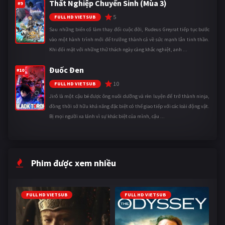
Thất Nghiệp Chuyển Sinh (Mùa 3)
#9
5
FULL HD VIETSUB
Sau những biến cố làm thay đổi cuộc đời, Rudeus Greyrat tiếp tục bước
vào một hành trình mới để trưởng thành cả về sức mạnh lẫn tinh thần.
Khi đối mặt với những thử thách ngày càng khắc nghiệt, anh ...
Đuốc Đen
#10
10
FULL HD VIETSUB
Jirô là một cậu bé được ông nuôi dưỡng và rèn luyện để trở thành ninja,
đồng thời sở hữu khả năng đặc biệt có thể giao tiếp với các loài động vật.
Bị mọi người xa lánh vì sự khác biệt của mình, cậu ...
Phim được xem nhiều
FULL HD VIETSUB
FULL HD VIETSUB