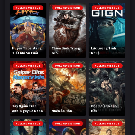
PHIM MỚI
FULL HD VIETSUB
FULL HD VIETSUB
FULL HD VIETSUB
PHIM BỘ
PHIM LẺ
PHIM CHIẾU RẠP
Huyền Thoại Aang:
Chiến Binh Trong
Lực Lượng Tinh
Tiết Khí Sư Cuối
Gió
Nhuệ
TUYỂN TẬP PHIM
Cùng
FULL HD VIETSUB
FULL HD VIETSUB
FULL HD VIETSUB
BLOG
Tay Ngắm Tinh
Độc Thích Nhập
Anh: Nguy Cơ Nano
Nhện Ăn Hồn
Hầu
FULL HD VIETSUB
FULL HD VIETSUB
FULL HD VIETSUB