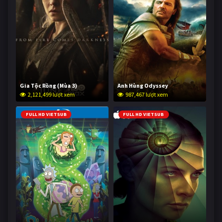
Gia Tộc Rồng (Mùa 3)
Anh Hùng Odyssey
2,121,499 lượt xem
987,467 lượt xem
FULL HD VIETSUB
FULL HD VIETSUB