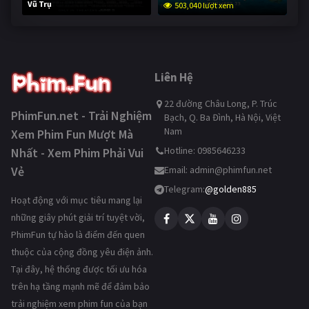
Vũ Trụ
503,040 lượt xem
253,087 lượt xem
Liên Hệ
22 đường Châu Long, P. Trúc
PhimFun.net - Trải Nghiệm
Bạch, Q. Ba Đình, Hà Nội, Việt
Nam
Xem Phim Fun Mượt Mà
Hotline: 0985646233
Nhất - Xem Phim Phải Vui
Vẻ
Email:
admin@phimfun.net
Telegram:
@golden885
Hoạt động với mục tiêu mang lại
những giây phút giải trí tuyệt vời,
PhimFun tự hào là điểm đến quen
thuộc của cộng đồng yêu điện ảnh.
Tại đây, hệ thống được tối ưu hóa
trên hạ tầng mạnh mẽ để đảm bảo
trải nghiệm xem phim fun của bạn