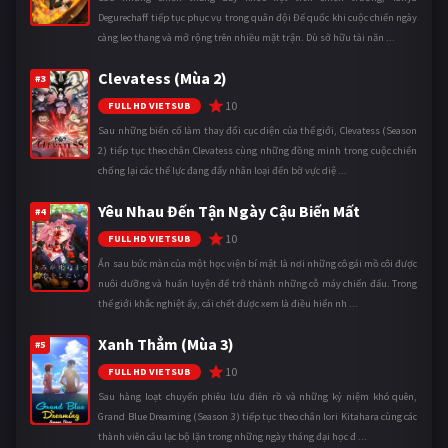
Degurechaff tiếp tục phục vụ trong quân đội Đế quốc khi cuộc chiến ngày
càng leo thang và mở rộng trên nhiều mặt trận. Dù sở hữu tài năn ...
Clevatess (Mùa 2)
#3
10
FULL HD VIETSUB
Sau những biến cố làm thay đổi cục diện của thế giới, Clevatess (Season
2) tiếp tục theo chân Clevatess cùng những đồng minh trong cuộc chiến
chống lại các thế lực đang đẩy nhân loại đến bờ vực diệ ...
Yêu Nhau Đến Tận Ngày Cậu Biến Mất
#4
10
FULL HD VIETSUB
Ẩn sau bức màn của một học viện bí mật là nơi những cô gái mồ côi được
nuôi dưỡng và huấn luyện để trở thành những cỗ máy chiến đấu. Trong
thế giới khắc nghiệt ấy, cái chết được xem là điều hiển nh ...
Xanh Thẳm (Mùa 3)
#5
10
FULL HD VIETSUB
Sau hàng loạt chuyến phiêu lưu điên rồ và những kỷ niệm khó quên,
Grand Blue Dreaming (Season 3) tiếp tục theo chân Iori Kitahara cùng các
thành viên câu lạc bộ lặn trong những ngày tháng đại học đ ...