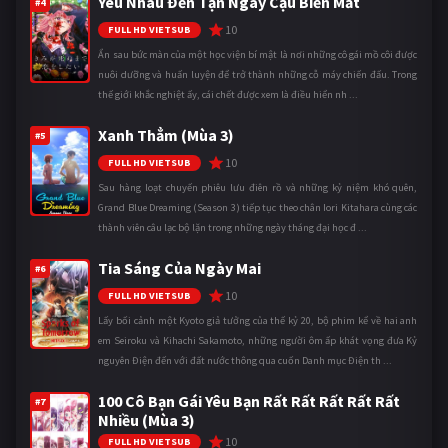
Yêu Nhau Đến Tận Ngày Cậu Biến Mất
#4
10
FULL HD VIETSUB
Ẩn sau bức màn của một học viện bí mật là nơi những cô gái mồ côi được
nuôi dưỡng và huấn luyện để trở thành những cỗ máy chiến đấu. Trong
thế giới khắc nghiệt ấy, cái chết được xem là điều hiển nh ...
Xanh Thẳm (Mùa 3)
#5
10
FULL HD VIETSUB
Sau hàng loạt chuyến phiêu lưu điên rồ và những kỷ niệm khó quên,
Grand Blue Dreaming (Season 3) tiếp tục theo chân Iori Kitahara cùng các
thành viên câu lạc bộ lặn trong những ngày tháng đại học đ ...
Tia Sáng Của Ngày Mai
#6
10
FULL HD VIETSUB
Lấy bối cảnh một Kyoto giả tưởng của thế kỷ 20, bộ phim kể về hai anh
em Seiroku và Kihachi Sakamoto, những người ôm ấp khát vọng đưa Kỷ
nguyên Điện đến với đất nước thông qua cuốn Danh mục Điện th ...
100 Cô Bạn Gái Yêu Bạn Rất Rất Rất Rất Rất
#7
Nhiều (Mùa 3)
10
FULL HD VIETSUB