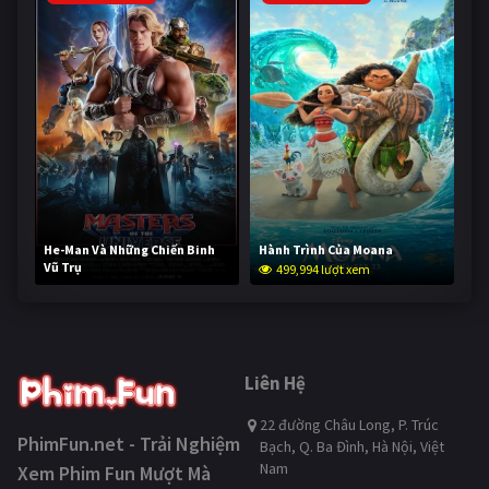
He-Man Và Những Chiến Binh
Hành Trình Của Moana
Vũ Trụ
499,994 lượt xem
249,478 lượt xem
Liên Hệ
22 đường Châu Long, P. Trúc
PhimFun.net - Trải Nghiệm
Bạch, Q. Ba Đình, Hà Nội, Việt
Nam
Xem Phim Fun Mượt Mà