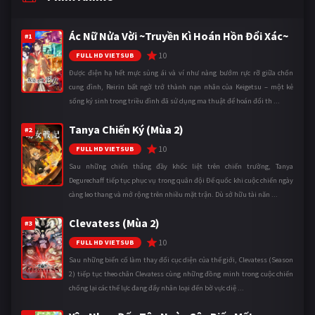
Ác Nữ Nửa Vời ~Truyền Kì Hoán Hồn Đổi Xác~
#1
10
FULL HD VIETSUB
Được điện hạ hết mực sủng ái và ví như nàng bướm rực rỡ giữa chốn
cung đình, Reirin bất ngờ trở thành nạn nhân của Keigetsu – một kẻ
sống ký sinh trong triều đình đã sử dụng ma thuật để hoán đổi th ...
Tanya Chiến Ký (Mùa 2)
#2
10
FULL HD VIETSUB
Sau những chiến thắng đầy khốc liệt trên chiến trường, Tanya
Degurechaff tiếp tục phục vụ trong quân đội Đế quốc khi cuộc chiến ngày
càng leo thang và mở rộng trên nhiều mặt trận. Dù sở hữu tài năn ...
Clevatess (Mùa 2)
#3
10
FULL HD VIETSUB
Sau những biến cố làm thay đổi cục diện của thế giới, Clevatess (Season
2) tiếp tục theo chân Clevatess cùng những đồng minh trong cuộc chiến
chống lại các thế lực đang đẩy nhân loại đến bờ vực diệ ...