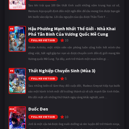
Sau khi trải qua 100 lần thất tình suốt những năm trung học cơ sở,
Rentaro Aijo quyết định đến một ngôi đền để cầu mong tìm được bạn gái
khi bước vào cấp ba. Lời cầu nguyện của cậu được Thần Tình Y ...
Hậu Phương Mạnh Nhất Thế Giới - Nhà Khai
#8
Phá Tân Binh Của Vương Quốc Mê Cung
10
FULL HD VIETSUB
Atobe Arihito, một nhân viên văn phòng luôn cống hiến hết mình cho
công việc, bất ngờ gặp tai nạn và được chuyển sinh đến dị giới mang tên
Vương quốc Mê Cung. Tại đây, anh trở thành một mạo hiểm gi ...
Thất Nghiệp Chuyển Sinh (Mùa 3)
#9
5
FULL HD VIETSUB
Sau những biến cố làm thay đổi cuộc đời, Rudeus Greyrat tiếp tục bước
vào một hành trình mới để trưởng thành cả về sức mạnh lẫn tinh thần.
Khi đối mặt với những thử thách ngày càng khắc nghiệt, anh ...
Đuốc Đen
#10
10
FULL HD VIETSUB
Jirô là một cậu bé được ông nuôi dưỡng và rèn luyện để trở thành ninja,