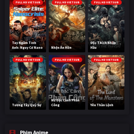
FULL HD VIETSUB
FULL HD VIETSUB
FULL HD VIETSUB
PHIM MỚI
PHIM BỘ
PHIM LẺ
PHIM CHIẾU RẠP
Tay Ngắm Tinh
Độc Thích Nhập
Anh: Nguy Cơ Nano
Nhện Ăn Hồn
Hầu
TUYỂN TẬP PHIM
FULL HD VIETSUB
FULL HD VIETSUB
FULL HD VIETSUB
BLOG
Nữ Đặc Cảnh Phản
Tương Tây Quỷ Sự
Công
Yêu Thần Lệnh
Phim Anime