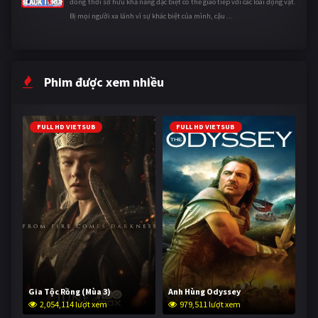
đồng thời sở hữu khả năng đặc biệt có thể giao tiếp với các loài động vật.
Bị mọi người xa lánh vì sự khác biệt của mình, cậu ...
Phim được xem nhiều
FULL HD VIETSUB
FULL HD VIETSUB
Gia Tộc Rồng (Mùa 3)
Anh Hùng Odyssey
2,054,114 lượt xem
979,511 lượt xem