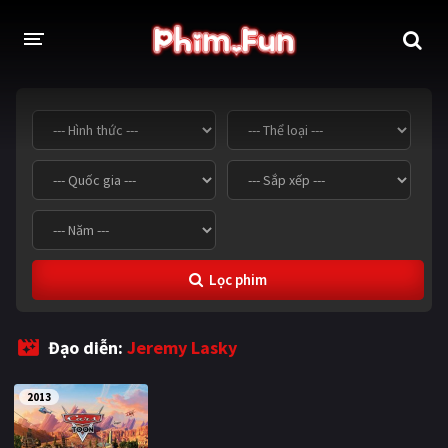
THỂ LOẠI
Thần thoại - Cổ trang
Hành động
Tâm lý
Chiến tranh
Võ thuật - Kiếm hiệp
Nhạc kịch
Lọc phim
Kinh dị
Tội phạm - Hình sự
Phiêu lưu
Hài hước
Đạo diễn:
Jeremy Lasky
Viễn tưởng
Khoa học - Tài liệu
2013
Hoạt hình
Thể thao
Tình cảm - Lãng mạn
Kỳ ảo