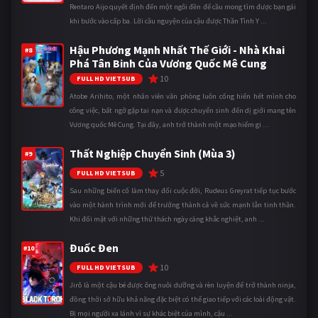
Rentaro Aijo quyết định đến một ngôi đền để cầu mong tìm được bạn gái
khi bước vào cấp ba. Lời cầu nguyện của cậu được Thần Tình Y ...
Hậu Phương Mạnh Nhất Thế Giới - Nhà Khai
#8
Phá Tân Binh Của Vương Quốc Mê Cung
10
FULL HD VIETSUB
Atobe Arihito, một nhân viên văn phòng luôn cống hiến hết mình cho
công việc, bất ngờ gặp tai nạn và được chuyển sinh đến dị giới mang tên
Vương quốc Mê Cung. Tại đây, anh trở thành một mạo hiểm gi ...
Thất Nghiệp Chuyển Sinh (Mùa 3)
#9
5
FULL HD VIETSUB
Sau những biến cố làm thay đổi cuộc đời, Rudeus Greyrat tiếp tục bước
vào một hành trình mới để trưởng thành cả về sức mạnh lẫn tinh thần.
Khi đối mặt với những thử thách ngày càng khắc nghiệt, anh ...
Đuốc Đen
#10
10
FULL HD VIETSUB
Jirô là một cậu bé được ông nuôi dưỡng và rèn luyện để trở thành ninja,
đồng thời sở hữu khả năng đặc biệt có thể giao tiếp với các loài động vật.
Bị mọi người xa lánh vì sự khác biệt của mình, cậu ...