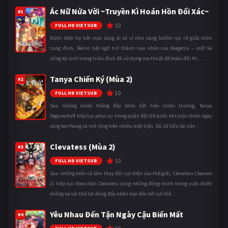
Ác Nữ Nửa Vời ~Truyền Kì Hoán Hồn Đổi Xác~
#1
10
FULL HD VIETSUB
Được điện hạ hết mực sủng ái và ví như nàng bướm rực rỡ giữa chốn
cung đình, Reirin bất ngờ trở thành nạn nhân của Keigetsu – một kẻ
sống ký sinh trong triều đình đã sử dụng ma thuật để hoán đổi th ...
Tanya Chiến Ký (Mùa 2)
#2
10
FULL HD VIETSUB
Sau những chiến thắng đầy khốc liệt trên chiến trường, Tanya
Degurechaff tiếp tục phục vụ trong quân đội Đế quốc khi cuộc chiến ngày
càng leo thang và mở rộng trên nhiều mặt trận. Dù sở hữu tài năn ...
Clevatess (Mùa 2)
#3
10
FULL HD VIETSUB
Sau những biến cố làm thay đổi cục diện của thế giới, Clevatess (Season
2) tiếp tục theo chân Clevatess cùng những đồng minh trong cuộc chiến
chống lại các thế lực đang đẩy nhân loại đến bờ vực diệ ...
Yêu Nhau Đến Tận Ngày Cậu Biến Mất
#4