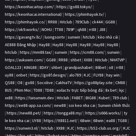
https://keonhacaitop.com/
|
https://go88.tokyo/
|
https://keonhacai.international/
|
https://phimhayok.tv/
|
https://phimhayok.co/
|
RR88
|
Hitclub
|
789Club
|
ck444
|
GG88
|
https://ok9.works/
|
NOHU
|
TT88
|
789P
|
qh88
|
rr88
|
J88
|
https://gavangtv.llc/
|
luongsontv
|
sunwin
|
hitclub
|
kèo nhà cái
|
AE888 Đăng Nhập
|
Hay88
|
Hay88
|
Hay88
|
Hay88
|
Hay88
|
Hay88
|
hitclub
|
https://mm88.tax/
|
sunwin
|
https://icm88.com/
|
sunwin
|
https://aukuwin.com/
|
GG88
|
RR88
|
shbet
|
XX88
|
Hitclub
|
NHATVIP
|
GOAL123
|
KING88
|
8DAY
|
shbet
|
grandpashabet
|
86bet
|
o8
|
rr88
|
uy88
|
onbet
|
https://go8f.design/
|
alo789
|
KJC
|
FLY88
|
hay.win
|
QS88
|
O8
|
go88
|
Socolive
|
CakhiaTV
|
https://go88play.site
|
CM88
|
8US
|
Phim Moi
|
TD88
|
TD88
|
xoilactv trực tiếp bóng đá
|
8x bet
|
kjc
|
xx88
|
https://taisunwin.dev
|
Hitclub
|
FABET
|
BIG88
|
Kubet
|
789 club
|
https://ee88-app.sa.com/
|
new88
|
soi keo nha cai
|
Sunwin chính thức
|
https://new88.pet/
|
https://tongga88.my/
|
https://s666.works/
|
ty
le keo nha cai
|
UY88
|
https://tt8811.net/
|
68win
|
68win
|
ea88
|
TG88
|
https://sunwin3.nl/
|
hitclub
|
XX88
|
KJC
|
https://b52-club.us.org/
|
KJC
|
https://kjc.ad/
|
https://kubet.eco/
|
https://xemtiso.com/
|
motchill
|