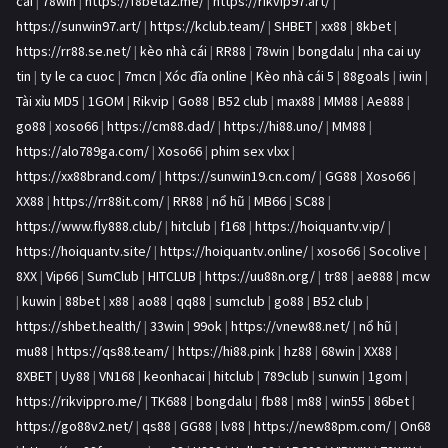
cái
|
78win
|
https://f8beta2.me/
|
https://rikvip97.art/
|
https://sunwin97.art/
|
https://kclub.team/
|
SHBET
|
xx88
|
8kbet
|
https://rr88.se.net/
|
kèo nhà cái
|
RR88
|
78win
|
bongdalu
|
nha cai uy
tin
|
ty le ca cuoc
|
7mcn
|
Xóc đĩa online
|
Kèo nhà cái 5
|
88goals
|
iwin
|
Tài xỉu MD5
|
1GOM
|
Rikvip
|
Go88
|
B52 club
|
max88
|
MM88
|
Ae888
|
go88
|
xoso66
|
https://cm88.dad/
|
https://hi88.uno/
|
MM88
|
https://alo789ga.com/
|
Xoso66
|
phim sex vlxx
|
https://xx88brand.com/
|
https://sunwin19.cn.com/
|
GG88
|
Xoso66
|
XX88
|
https://rr88it.com/
|
RR88
|
nổ hũ
|
MB66
|
SC88
|
https://www.fly888.club/
|
hitclub
|
f168
|
https://hoiquantv.vip/
|
https://hoiquantv.site/
|
https://hoiquantv.online/
|
xoso66
|
Socolive
|
8XX
|
Vip66
|
SumClub
|
HITCLUB
|
https://uu88n.org/
|
tr88
|
ae888
|
mcw
|
kuwin
|
88bet
|
x88
|
ao88
|
qq88
|
sumclub
|
go88
|
B52 club
|
https://shbet.health/
|
33win
|
99ok
|
https://vnew88.net/
|
nổ hũ
|
mu88
|
https://qs88.team/
|
https://hi88.pink
|
hz88
|
68win
|
XX88
|
8XBET
|
Uy88
|
VN168
|
keonhacai
|
hitclub
|
789club
|
sunwin
|
1gom
|
https://rikvippro.me/
|
TK688
|
bongdalu
|
fb88
|
m88
|
win55
|
86bet
|
https://go88v2.net/
|
qs88
|
GG88
|
lv88
|
https://new88pm.com/
|
On68