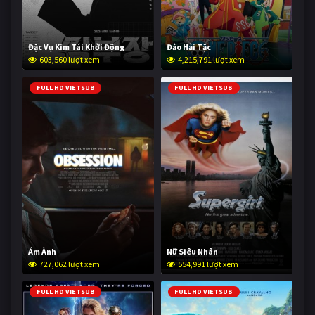
Đặc Vụ Kim Tái Khởi Động
Đảo Hải Tặc
603,560 lượt xem
4,215,791 lượt xem
FULL HD VIETSUB
FULL HD VIETSUB
Ám Ảnh
Nữ Siêu Nhân
727,062 lượt xem
554,991 lượt xem
FULL HD VIETSUB
FULL HD VIETSUB