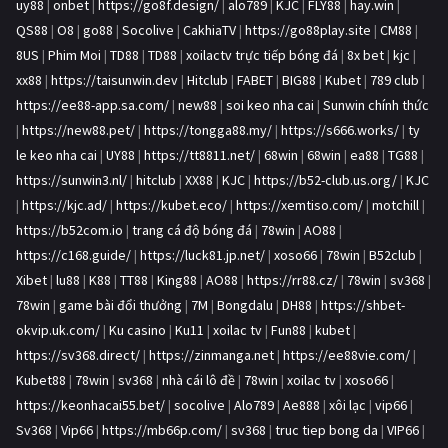
uy88
|
onbet
|
https://go8f.design/
|
alo789
|
KJC
|
FLY88
|
hay.win
|
QS88
|
O8
|
go88
|
Socolive
|
CakhiaTV
|
https://go88play.site
|
CM88
|
8US
|
Phim Moi
|
TD88
|
TD88
|
xoilactv trực tiếp bóng đá
|
8x bet
|
kjc
|
xx88
|
https://taisunwin.dev
|
Hitclub
|
FABET
|
BIG88
|
Kubet
|
789 club
|
https://ee88-app.sa.com/
|
new88
|
soi keo nha cai
|
Sunwin chính thức
|
https://new88.pet/
|
https://tongga88.my/
|
https://s666.works/
|
ty
le keo nha cai
|
UY88
|
https://tt8811.net/
|
68win
|
68win
|
ea88
|
TG88
|
https://sunwin3.nl/
|
hitclub
|
XX88
|
KJC
|
https://b52-club.us.org/
|
KJC
|
https://kjc.ad/
|
https://kubet.eco/
|
https://xemtiso.com/
|
motchill
|
https://b52com.io
|
trang cá độ bóng đá
|
78win
|
AO88
|
https://c168.guide/
|
https://luck81.jp.net/
|
xoso66
|
78win
|
B52club
|
Xibet
|
lu88
|
K88
|
TT88
|
King88
|
AO88
|
https://rr88.cz/
|
78win
|
sv368
|
78win
|
game bài đổi thưởng
|
7M
|
Bongdalu
|
DH88
|
https://shbet-
okvip.uk.com/
|
Ku casino
|
Ku11
|
xoilac tv
|
Fun88
|
kubet
|
https://sv368.direct/
|
https://zinmanga.net
|
https://ee88vie.com/
|
Kubet88
|
78win
|
sv368
|
nhà cái lô đề
|
78win
|
xoilac tv
|
xoso66
|
https://keonhacai55.bet/
|
socolive
|
Alo789
|
Ae888
|
xôi lạc
|
vip66
|
Sv368
|
Vip66
|
https://mb66p.com/
|
sv368
|
truc tiep bong da
|
VIP66
|