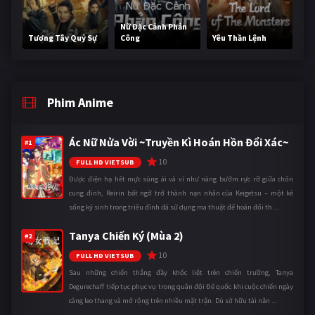
Nữ Đặc Cảnh Phản
Tương Tây Quỷ Sự
Công
Yêu Thần Lệnh
Phim Anime
Ác Nữ Nửa Vời ~Truyền Kì Hoán Hồn Đổi Xác~
#1
10
FULL HD VIETSUB
Được điện hạ hết mực sủng ái và ví như nàng bướm rực rỡ giữa chốn
cung đình, Reirin bất ngờ trở thành nạn nhân của Keigetsu – một kẻ
sống ký sinh trong triều đình đã sử dụng ma thuật để hoán đổi th ...
Tanya Chiến Ký (Mùa 2)
#2
10
FULL HD VIETSUB
Sau những chiến thắng đầy khốc liệt trên chiến trường, Tanya
Degurechaff tiếp tục phục vụ trong quân đội Đế quốc khi cuộc chiến ngày
càng leo thang và mở rộng trên nhiều mặt trận. Dù sở hữu tài năn ...