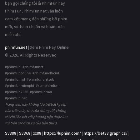
bạn gọi chúng tôi là PhimFun hay
Phim Fun, PhimFun.net vẫn luôn
cam kết mang đến những bộ phim
mới, vietsub chuẩn và hoàn toàn
miễn phí.
phimfun.net
| Xem Phim Hay Online
© 2026. All Rights Reserved
#phimfun #phimfunnet
#phimfunonline #phimfunofficial
#phimfunhd #phimfunvietsub
#phimfunmienphi #xemphimfun
#phimfun2026 #phimfunmoi
#phimfun.net
Trang web này không lưu trữ bất kỳ tệp
nào trên máy chủ của chúng tôi, chúng
tôi chỉ liên kết với phương tiện được lưu
trữ trên các dịch vụ của bên thứ 3.
Sv388
|
Sv368
|
xx88
|
https://luphim.com/
|
https://bet88.graphics/
|