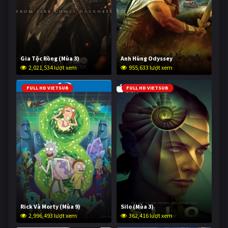
Gia Tộc Rồng (Mùa 3)
Anh Hùng Odyssey
2,021,534 lượt xem
955,633 lượt xem
FULL HD VIETSUB
FULL HD VIETSUB
Rick Và Morty (Mùa 9)
Silo (Mùa 3)
2,996,493 lượt xem
362,416 lượt xem