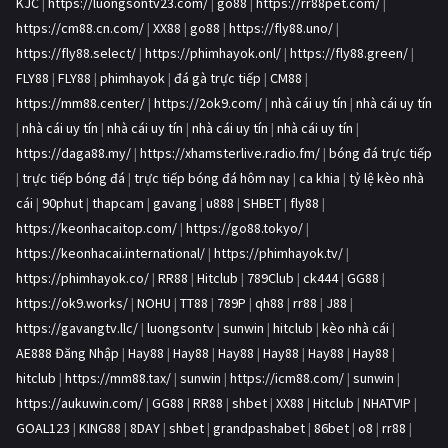
KJC
|
https://luongsontv23.com/
|
go88
|
https://rr88pet.com/
|
https://cm88.cn.com/
|
XX88
|
go88
|
https://fly88.uno/
|
https://fly88.select/
|
https://phimhayok.onl/
|
https://fly88.green/
|
FLY88
|
FLY88
|
phimhayok
|
đá gà trực tiếp
|
CM88
|
https://mm88.center/
|
https://2ok9.com/
|
nhà cái uy tín
|
nhà cái uy tín
|
nhà cái uy tín
|
nhà cái uy tín
|
nhà cái uy tín
|
nhà cái uy tín
|
https://daga88.my/
|
https://xhamsterlive.radio.fm/
|
bóng đá trực tiếp
|
trực tiếp bóng đá
|
trực tiếp bóng đá hôm nay
|
ca khia
|
tỷ lệ kèo nhà
cái
|
90phut
|
thapcam
|
gavang
|
u888
|
SHBET
|
fly88
|
https://keonhacaitop.com/
|
https://go88.tokyo/
|
https://keonhacai.international/
|
https://phimhayok.tv/
|
https://phimhayok.co/
|
RR88
|
Hitclub
|
789Club
|
ck444
|
GG88
|
https://ok9.works/
|
NOHU
|
TT88
|
789P
|
qh88
|
rr88
|
J88
|
https://gavangtv.llc/
|
luongsontv
|
sunwin
|
hitclub
|
kèo nhà cái
|
AE888 Đăng Nhập
|
Hay88
|
Hay88
|
Hay88
|
Hay88
|
Hay88
|
Hay88
|
hitclub
|
https://mm88.tax/
|
sunwin
|
https://icm88.com/
|
sunwin
|
https://aukuwin.com/
|
GG88
|
RR88
|
shbet
|
XX88
|
Hitclub
|
NHATVIP
|
GOAL123
|
KING88
|
8DAY
|
shbet
|
grandpashabet
|
86bet
|
o8
|
rr88
|