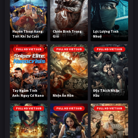
Huyền Thoại Aang:
Chiến Binh Trong
Lực Lượng Tinh
Tiết Khí Sư Cuối
Gió
Nhuệ
Cùng
FULL HD VIETSUB
FULL HD VIETSUB
FULL HD VIETSUB
Tay Ngắm Tinh
Độc Thích Nhập
Anh: Nguy Cơ Nano
Nhện Ăn Hồn
Hầu
FULL HD VIETSUB
FULL HD VIETSUB
FULL HD VIETSUB