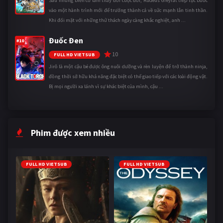
Sau những biến cố làm thay đổi cuộc đời, Rudeus Greyrat tiếp tục bước
vào một hành trình mới để trưởng thành cả về sức mạnh lẫn tinh thần.
Khi đối mặt với những thử thách ngày càng khắc nghiệt, anh ...
Đuốc Đen
#10
10
FULL HD VIETSUB
Jirô là một cậu bé được ông nuôi dưỡng và rèn luyện để trở thành ninja,
đồng thời sở hữu khả năng đặc biệt có thể giao tiếp với các loài động vật.
Bị mọi người xa lánh vì sự khác biệt của mình, cậu ...
Phim được xem nhiều
FULL HD VIETSUB
FULL HD VIETSUB