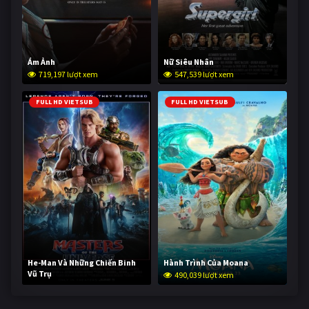
Ám Ảnh
Nữ Siêu Nhân
719,197 lượt xem
547,539 lượt xem
FULL HD VIETSUB
FULL HD VIETSUB
He-Man Và Những Chiến Binh
Hành Trình Của Moana
Vũ Trụ
490,039 lượt xem
238,616 lượt xem