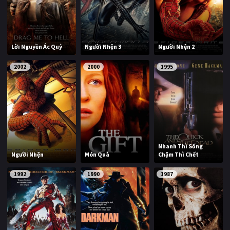
PHIM MỚI
PHIM BỘ
Lời Nguyền Ác Quỷ
Người Nhện 3
Người Nhện 2
PHIM LẺ
2002
2000
1995
PHIM CHIẾU RẠP
TUYỂN TẬP PHIM
BLOG
Nhanh Thì Sống
Người Nhện
Món Quà
Chậm Thì Chết
1992
1990
1987