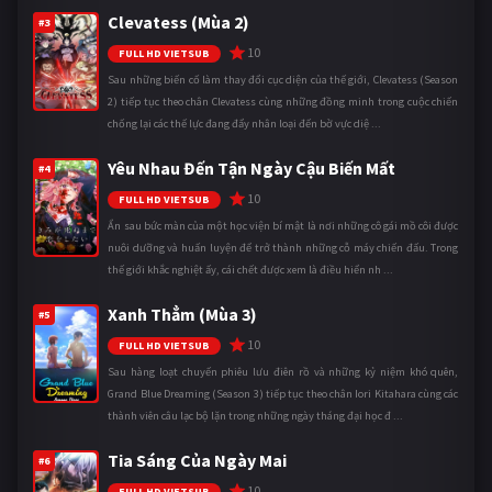
Clevatess (Mùa 2)
#3
10
FULL HD VIETSUB
Sau những biến cố làm thay đổi cục diện của thế giới, Clevatess (Season
2) tiếp tục theo chân Clevatess cùng những đồng minh trong cuộc chiến
chống lại các thế lực đang đẩy nhân loại đến bờ vực diệ ...
Yêu Nhau Đến Tận Ngày Cậu Biến Mất
#4
10
FULL HD VIETSUB
Ẩn sau bức màn của một học viện bí mật là nơi những cô gái mồ côi được
nuôi dưỡng và huấn luyện để trở thành những cỗ máy chiến đấu. Trong
thế giới khắc nghiệt ấy, cái chết được xem là điều hiển nh ...
Xanh Thẳm (Mùa 3)
#5
10
FULL HD VIETSUB
Sau hàng loạt chuyến phiêu lưu điên rồ và những kỷ niệm khó quên,
Grand Blue Dreaming (Season 3) tiếp tục theo chân Iori Kitahara cùng các
thành viên câu lạc bộ lặn trong những ngày tháng đại học đ ...
Tia Sáng Của Ngày Mai
#6
10
FULL HD VIETSUB