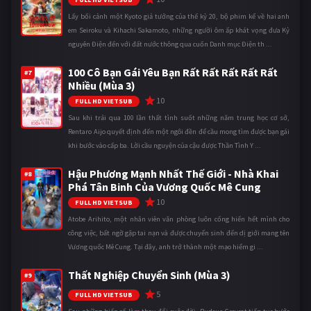
Lấy bối cảnh một Kyoto giả tưởng của thế kỷ 20, bộ phim kể về hai anh
em Seiroku và Kihachi Sakamoto, những người ôm ấp khát vọng đưa Kỷ
nguyên Điện đến với đất nước thông qua cuốn Danh mục Điện th ...
100 Cô Bạn Gái Yêu Bạn Rất Rất Rất Rất Rất
#7
Nhiều (Mùa 3)
10
FULL HD VIETSUB
Sau khi trải qua 100 lần thất tình suốt những năm trung học cơ sở,
Rentaro Aijo quyết định đến một ngôi đền để cầu mong tìm được bạn gái
khi bước vào cấp ba. Lời cầu nguyện của cậu được Thần Tình Y ...
Hậu Phương Mạnh Nhất Thế Giới - Nhà Khai
#8
Phá Tân Binh Của Vương Quốc Mê Cung
10
FULL HD VIETSUB
Atobe Arihito, một nhân viên văn phòng luôn cống hiến hết mình cho
công việc, bất ngờ gặp tai nạn và được chuyển sinh đến dị giới mang tên
Vương quốc Mê Cung. Tại đây, anh trở thành một mạo hiểm gi ...
Thất Nghiệp Chuyển Sinh (Mùa 3)
#9
5
FULL HD VIETSUB