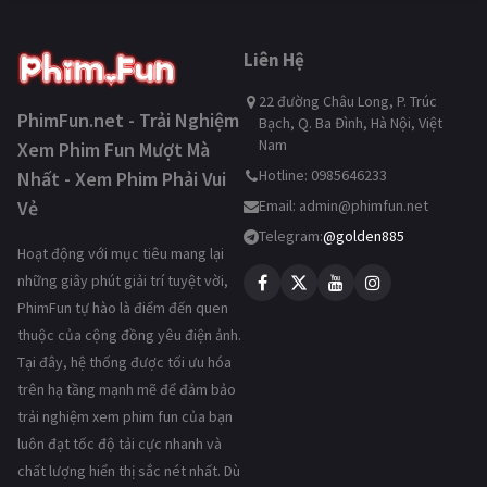
Liên Hệ
22 đường Châu Long, P. Trúc
PhimFun.net - Trải Nghiệm
Bạch, Q. Ba Đình, Hà Nội, Việt
Nam
Xem Phim Fun Mượt Mà
Hotline: 0985646233
Nhất - Xem Phim Phải Vui
Vẻ
Email:
admin@phimfun.net
Telegram:
@golden885
Hoạt động với mục tiêu mang lại
những giây phút giải trí tuyệt vời,
PhimFun tự hào là điểm đến quen
thuộc của cộng đồng yêu điện ảnh.
Tại đây, hệ thống được tối ưu hóa
trên hạ tầng mạnh mẽ để đảm bảo
trải nghiệm xem phim fun của bạn
luôn đạt tốc độ tải cực nhanh và
chất lượng hiển thị sắc nét nhất. Dù