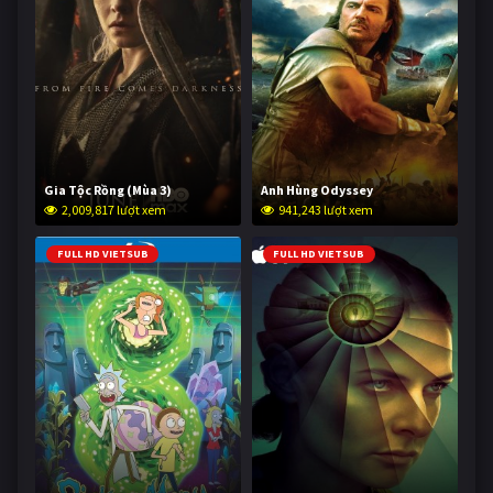
Gia Tộc Rồng (Mùa 3)
Anh Hùng Odyssey
2,009,817 lượt xem
941,243 lượt xem
FULL HD VIETSUB
FULL HD VIETSUB