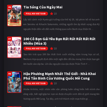
Tia Sáng Của Ngày Mai
#6
10
FULL HD VIETSUB
Lấy bối cảnh một Kyoto giả tưởng của thế kỷ 20, bộ phim kể về hai anh
em Seiroku và Kihachi Sakamoto, những người ôm ấp khát vọng đưa Kỷ
nguyên Điện đến với đất nước thông qua cuốn Danh mục Điện th ...
100 Cô Bạn Gái Yêu Bạn Rất Rất Rất Rất Rất
#7
Nhiều (Mùa 3)
10
FULL HD VIETSUB
Sau khi trải qua 100 lần thất tình suốt những năm trung học cơ sở,
Rentaro Aijo quyết định đến một ngôi đền để cầu mong tìm được bạn gái
khi bước vào cấp ba. Lời cầu nguyện của cậu được Thần Tình Y ...
Hậu Phương Mạnh Nhất Thế Giới - Nhà Khai
#8
Phá Tân Binh Của Vương Quốc Mê Cung
10
FULL HD VIETSUB
Atobe Arihito, một nhân viên văn phòng luôn cống hiến hết mình cho
công việc, bất ngờ gặp tai nạn và được chuyển sinh đến dị giới mang tên
Vương quốc Mê Cung. Tại đây, anh trở thành một mạo hiểm gi ...