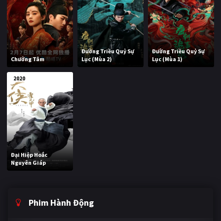
Giật gân
Gia đình
Bí ẩn
Lịch sử
Đường Triều Quỷ Sự
Đường Triều Quỷ Sự
Viễn Tây
Tiểu sử
Chưởng Tâm
Lục (Mùa 2)
Lục (Mùa 1)
GameShow
DramaTV
2020
QUỐC GIA
Âu - Mỹ
Trung Quốc - Hồng Kông
Hàn Quốc
Nhật Bản
Đại Hiệp Hoắc
Ấn Độ
Việt Nam
Nguyên Giáp
Tổng hợp
Phim Hành Động
CẬP NHẬT