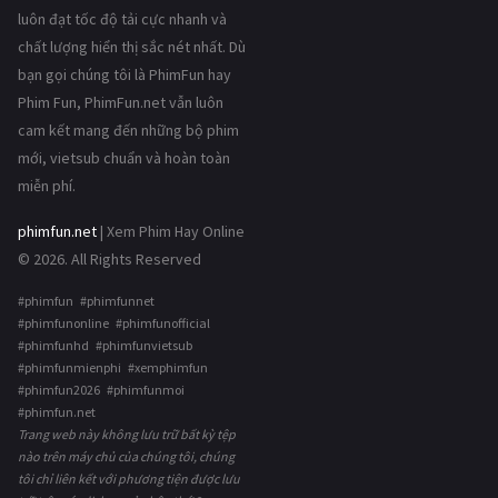
luôn đạt tốc độ tải cực nhanh và
chất lượng hiển thị sắc nét nhất. Dù
bạn gọi chúng tôi là PhimFun hay
Phim Fun, PhimFun.net vẫn luôn
cam kết mang đến những bộ phim
mới, vietsub chuẩn và hoàn toàn
miễn phí.
phimfun.net
| Xem Phim Hay Online
© 2026. All Rights Reserved
#phimfun #phimfunnet
#phimfunonline #phimfunofficial
#phimfunhd #phimfunvietsub
#phimfunmienphi #xemphimfun
#phimfun2026 #phimfunmoi
#phimfun.net
Trang web này không lưu trữ bất kỳ tệp
nào trên máy chủ của chúng tôi, chúng
tôi chỉ liên kết với phương tiện được lưu