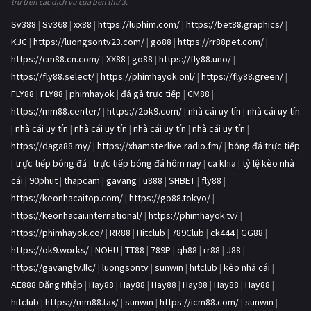
trữ trên các dịch vụ của bên thứ 3.
Sv388
|
Sv368
|
xx88
|
https://luphim.com/
|
https://bet88.graphics/
|
KJC
|
https://luongsontv23.com/
|
go88
|
https://rr88pet.com/
|
https://cm88.cn.com/
|
XX88
|
go88
|
https://fly88.uno/
|
https://fly88.select/
|
https://phimhayok.onl/
|
https://fly88.green/
|
FLY88
|
FLY88
|
phimhayok
|
đá gà trực tiếp
|
CM88
|
https://mm88.center/
|
https://2ok9.com/
|
nhà cái uy tín
|
nhà cái uy tín
|
nhà cái uy tín
|
nhà cái uy tín
|
nhà cái uy tín
|
nhà cái uy tín
|
https://daga88.my/
|
https://xhamsterlive.radio.fm/
|
bóng đá trực tiếp
|
trực tiếp bóng đá
|
trực tiếp bóng đá hôm nay
|
ca khia
|
tỷ lệ kèo nhà
cái
|
90phut
|
thapcam
|
gavang
|
u888
|
SHBET
|
fly88
|
https://keonhacaitop.com/
|
https://go88.tokyo/
|
https://keonhacai.international/
|
https://phimhayok.tv/
|
https://phimhayok.co/
|
RR88
|
Hitclub
|
789Club
|
ck444
|
GG88
|
https://ok9.works/
|
NOHU
|
TT88
|
789P
|
qh88
|
rr88
|
J88
|
https://gavangtv.llc/
|
luongsontv
|
sunwin
|
hitclub
|
kèo nhà cái
|
AE888 Đăng Nhập
|
Hay88
|
Hay88
|
Hay88
|
Hay88
|
Hay88
|
Hay88
|
hitclub
|
https://mm88.tax/
|
sunwin
|
https://icm88.com/
|
sunwin
|