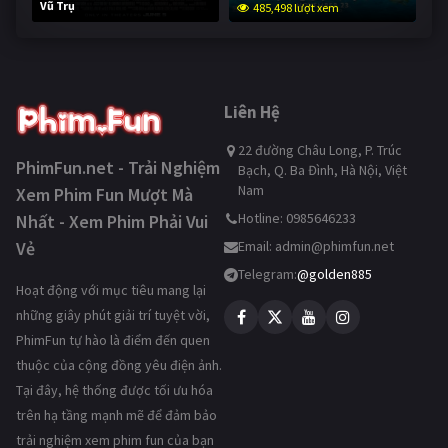
Vũ Trụ
485,498 lượt xem
233,238 lượt xem
Liên Hệ
22 đường Châu Long, P. Trúc
PhimFun.net - Trải Nghiệm
Bạch, Q. Ba Đình, Hà Nội, Việt
Nam
Xem Phim Fun Mượt Mà
Hotline: 0985646233
Nhất - Xem Phim Phải Vui
Vẻ
Email:
admin@phimfun.net
Telegram:
@golden885
Hoạt động với mục tiêu mang lại
những giây phút giải trí tuyệt vời,
PhimFun tự hào là điểm đến quen
thuộc của cộng đồng yêu điện ảnh.
Tại đây, hệ thống được tối ưu hóa
trên hạ tầng mạnh mẽ để đảm bảo
trải nghiệm xem phim fun của bạn