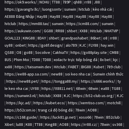
https://ok9.works/
|
NOHU
|
TT88
|
789P
|
qh88
|
rr88
|
J88
|
https://gavangtv.llc/
|
luongsontv
|
sunwin
|
hitclub
|
kèo nhà cái
|
AE888 Đăng Nhập
|
Hay88
|
Hay88
|
Hay88
|
Hay88
|
Hay88
|
Hay88
|
hitclub
|
https://mm88.tax/
|
sunwin
|
https://icm88.com/
|
sunwin
|
https://aukuwin.com/
|
GG88
|
RR88
|
shbet
|
XX88
|
Hitclub
|
NHATVIP
|
GOAL123
|
KING88
|
8DAY
|
shbet
|
grandpashabet
|
86bet
|
o8
|
rr88
|
uy88
|
onbet
|
https://go8f.design/
|
alo789
|
KJC
|
FLY88
|
hay.win
|
QS88
|
O8
|
go88
|
Socolive
|
CakhiaTV
|
https://go88play.site
|
CM88
|
8US
|
Phim Moi
|
TD88
|
TD88
|
xoilactv trực tiếp bóng đá
|
8x bet
|
kjc
|
xx88
|
https://taisunwin.dev
|
Hitclub
|
FABET
|
BIG88
|
Kubet
|
789 club
|
https://ee88-app.sa.com/
|
new88
|
soi keo nha cai
|
Sunwin chính thức
|
https://new88.pet/
|
https://tongga88.my/
|
https://s666.works/
|
ty
le keo nha cai
|
UY88
|
https://tt8811.net/
|
68win
|
68win
|
ea88
|
TG88
|
https://sunwin3.nl/
|
hitclub
|
XX88
|
KJC
|
https://b52-club.us.org/
|
KJC
|
https://kjc.ad/
|
https://kubet.eco/
|
https://xemtiso.com/
|
motchill
|
https://b52com.io
|
trang cá độ bóng đá
|
78win
|
AO88
|
https://c168.guide/
|
https://luck81.jp.net/
|
xoso66
|
78win
|
B52club
|
Xibet
|
lu88
|
K88
|
TT88
|
King88
|
AO88
|
https://rr88.cz/
|
78win
|
sv368
|