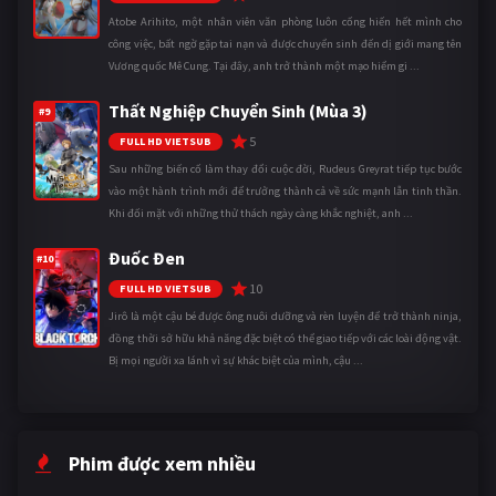
Atobe Arihito, một nhân viên văn phòng luôn cống hiến hết mình cho
công việc, bất ngờ gặp tai nạn và được chuyển sinh đến dị giới mang tên
Vương quốc Mê Cung. Tại đây, anh trở thành một mạo hiểm gi ...
Thất Nghiệp Chuyển Sinh (Mùa 3)
#9
5
FULL HD VIETSUB
Sau những biến cố làm thay đổi cuộc đời, Rudeus Greyrat tiếp tục bước
vào một hành trình mới để trưởng thành cả về sức mạnh lẫn tinh thần.
Khi đối mặt với những thử thách ngày càng khắc nghiệt, anh ...
Đuốc Đen
#10
10
FULL HD VIETSUB
Jirô là một cậu bé được ông nuôi dưỡng và rèn luyện để trở thành ninja,
đồng thời sở hữu khả năng đặc biệt có thể giao tiếp với các loài động vật.
Bị mọi người xa lánh vì sự khác biệt của mình, cậu ...
Phim được xem nhiều