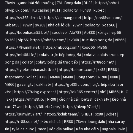
78win
|
game bài đổi thưởng
|
7M
|
Bongdalu
|
DH88
|
https://shbet-
okvip.uk.com/
|
Ku casino
|
Ku11
|
xoilac tv
|
Fun88
|
kubet
|
https://sv368.direct/
|
https://zinmanga.net
|
https://ee88vie.com/
|
Kubet88
|
78win
|
sv368
|
nhà cái lô đề
|
78win
|
xoilac tv
|
xoso66
|
https://keonhacai55.bet/
|
socolive
|
Alo789
|
Ae888
|
xôi lạc
|
vip66
|
Sv368
|
Vip66
|
https://mb66p.com/
|
sv368
|
truc tiep bong da
|
VIP66
|
https://78winnh.net/
|
https://mb66q.com/
|
Xoso66
|
MB66
|
https://mb66.life/
|
colatv trực tiếp bóng đá
|
colatv
|
colatv truc tiep
bong da
|
colatv
|
colatv bóng đá trực tiếp
|
https://rr88co.net/
|
https://tylekeonhacai.futbol/
|
https://bshbet.com/
|
xx88
|
RR88
|
thapcamtv
|
xoilac
|
XX88
|
MM88
|
MM88
|
luongsontv
|
RR88
|
XX88
|
MB66
|
gavangtv
|
cakhiatv
|
https://go88fc.com/
|
trực tiếp nba
|
soi
kèo
|
https://79king.express/
|
https://ok365.center/
|
ok9
|
MB66
|
KJC
|
8xx
|
https://mm88.io/
|
RR88
|
kèo nhà cái
|
bet88
|
cakhiatv
|
kèo nhà
cái
|
78win
|
https://f8beta2.me/
|
https://rikvip97.art/
|
https://sunwin97.art/
|
https://kclub.team/
|
SHBET
|
xx88
|
8kbet
|
https://rr88.se.net/
|
kèo nhà cái
|
RR88
|
78win
|
bongdalu
|
nha cai uy
tin
|
ty le ca cuoc
|
7mcn
|
Xóc đĩa online
|
Kèo nhà cái 5
|
88goals
|
iwin
|