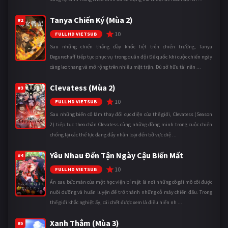
Tanya Chiến Ký (Mùa 2)
#2
10
FULL HD VIETSUB
Sau những chiến thắng đầy khốc liệt trên chiến trường, Tanya
Degurechaff tiếp tục phục vụ trong quân đội Đế quốc khi cuộc chiến ngày
càng leo thang và mở rộng trên nhiều mặt trận. Dù sở hữu tài năn ...
Clevatess (Mùa 2)
#3
10
FULL HD VIETSUB
Sau những biến cố làm thay đổi cục diện của thế giới, Clevatess (Season
2) tiếp tục theo chân Clevatess cùng những đồng minh trong cuộc chiến
chống lại các thế lực đang đẩy nhân loại đến bờ vực diệ ...
Yêu Nhau Đến Tận Ngày Cậu Biến Mất
#4
10
FULL HD VIETSUB
Ẩn sau bức màn của một học viện bí mật là nơi những cô gái mồ côi được
nuôi dưỡng và huấn luyện để trở thành những cỗ máy chiến đấu. Trong
thế giới khắc nghiệt ấy, cái chết được xem là điều hiển nh ...
Xanh Thẳm (Mùa 3)
#5