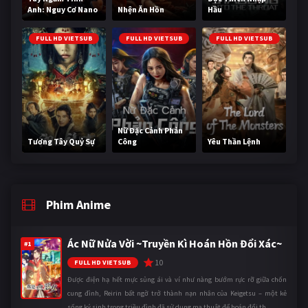
Anh: Nguy Cơ Nano
Nhện Ăn Hồn
Hầu
FULL HD VIETSUB
FULL HD VIETSUB
FULL HD VIETSUB
Nữ Đặc Cảnh Phản
Tương Tây Quỷ Sự
Công
Yêu Thần Lệnh
Phim Anime
Ác Nữ Nửa Vời ~Truyền Kì Hoán Hồn Đổi Xác~
#1
10
FULL HD VIETSUB
Được điện hạ hết mực sủng ái và ví như nàng bướm rực rỡ giữa chốn
cung đình, Reirin bất ngờ trở thành nạn nhân của Keigetsu – một kẻ
sống ký sinh trong triều đình đã sử dụng ma thuật để hoán đổi th ...