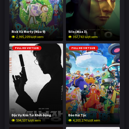
Rick Và Morty (Mùa 9)
Silo (Mùa 3)
2,995,209 lượt xem
357,743 lượt xem
FULL HD VIETSUB
FULL HD VIETSUB
Đặc Vụ Kim Tái Khởi Động
Đảo Hải Tặc
594,537 lượt xem
4,203,174 lượt xem