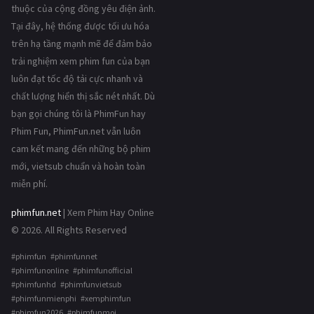
thuộc của cộng đồng yêu điện ảnh.
Tại đây, hệ thống được tối ưu hóa
trên hạ tầng mạnh mẽ để đảm bảo
trải nghiệm xem phim fun của bạn
luôn đạt tốc độ tải cực nhanh và
chất lượng hiển thị sắc nét nhất. Dù
bạn gọi chúng tôi là PhimFun hay
Phim Fun, PhimFun.net vẫn luôn
cam kết mang đến những bộ phim
mới, vietsub chuẩn và hoàn toàn
miễn phí.
phimfun.net
| Xem Phim Hay Online
© 2026. All Rights Reserved
#phimfun #phimfunnet
#phimfunonline #phimfunofficial
#phimfunhd #phimfunvietsub
#phimfunmienphi #xemphimfun
#phimfun2026 #phimfunmoi