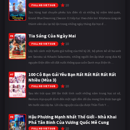
10
FULL HD VIETSUB
Sau hàng loạt chuyến phiêu lưu điên rồ và những kỷ niệm khó quên,
Grand Blue Dreaming (Season 3) tiếp tục theo chân Iori Kitahara cùng các
thành viên câu lạc bộ lặn trong những ngày tháng đại học đ ...
Tia Sáng Của Ngày Mai
#6
10
FULL HD VIETSUB
Lấy bối cảnh một Kyoto giả tưởng của thế kỷ 20, bộ phim kể về hai anh
em Seiroku và Kihachi Sakamoto, những người ôm ấp khát vọng đưa Kỷ
nguyên Điện đến với đất nước thông qua cuốn Danh mục Điện th ...
100 Cô Bạn Gái Yêu Bạn Rất Rất Rất Rất Rất
#7
Nhiều (Mùa 3)
10
FULL HD VIETSUB
Sau khi trải qua 100 lần thất tình suốt những năm trung học cơ sở,
Rentaro Aijo quyết định đến một ngôi đền để cầu mong tìm được bạn gái
khi bước vào cấp ba. Lời cầu nguyện của cậu được Thần Tình Y ...
Hậu Phương Mạnh Nhất Thế Giới - Nhà Khai
#8
Phá Tân Binh Của Vương Quốc Mê Cung
10
FULL HD VIETSUB