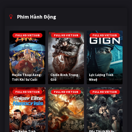
Phim Hành Động
FULL HD VIETSUB
FULL HD VIETSUB
FULL HD VIETSUB
Huyền Thoại Aang:
Chiến Binh Trong
Lực Lượng Tinh
Tiết Khí Sư Cuối
Gió
Nhuệ
Cùng
FULL HD VIETSUB
FULL HD VIETSUB
FULL HD VIETSUB
Tay Ngắm Tinh
Độc Thích Nhập