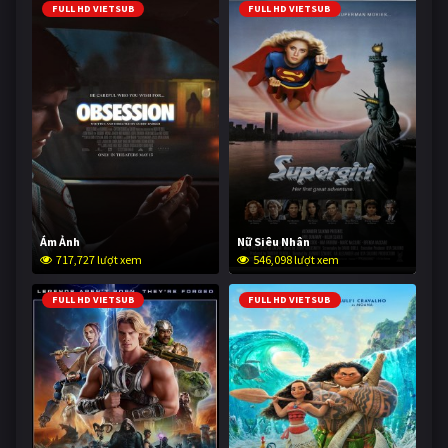
FULL HD VIETSUB
FULL HD VIETSUB
Ám Ảnh
Nữ Siêu Nhân
717,727 lượt xem
546,098 lượt xem
FULL HD VIETSUB
FULL HD VIETSUB