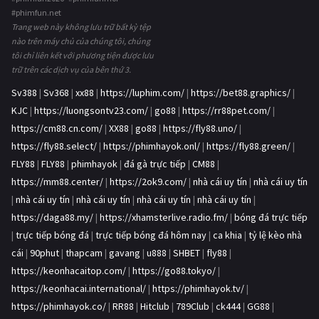
#phimfun.net
Trang web này không lưu trữ bất kỳ tệp
nào trên máy chủ của chúng tôi, chúng
tôi chỉ liên kết với phương tiện được lưu
trữ trên các dịch vụ của bên thứ 3.
Sv388
|
Sv368
|
xx88
|
https://luphim.com/
|
https://bet88.graphics/
|
KJC
|
https://luongsontv23.com/
|
go88
|
https://rr88pet.com/
|
https://cm88.cn.com/
|
XX88
|
go88
|
https://fly88.uno/
|
https://fly88.select/
|
https://phimhayok.onl/
|
https://fly88.green/
|
FLY88
|
FLY88
|
phimhayok
|
đá gà trực tiếp
|
CM88
|
https://mm88.center/
|
https://2ok9.com/
|
nhà cái uy tín
|
nhà cái uy tín
|
nhà cái uy tín
|
nhà cái uy tín
|
nhà cái uy tín
|
nhà cái uy tín
|
https://daga88.my/
|
https://xhamsterlive.radio.fm/
|
bóng đá trực tiếp
|
trực tiếp bóng đá
|
trực tiếp bóng đá hôm nay
|
ca khia
|
tỷ lệ kèo nhà
cái
|
90phut
|
thapcam
|
gavang
|
u888
|
SHBET
|
fly88
|
https://keonhacaitop.com/
|
https://go88.tokyo/
|
https://keonhacai.international/
|
https://phimhayok.tv/
|
https://phimhayok.co/
|
RR88
|
Hitclub
|
789Club
|
ck444
|
GG88
|