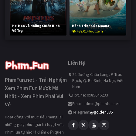
He-Man Và Những Chiến Binh
Hành Trình Của Moana
Vũ Trụ
489,014 lượt xem
237,555 lượt xem
Liên Hệ
22 đường Châu Long, P. Trúc
PhimFun.net - Trải Nghiệm
Bạch, Q. Ba Đình, Hà Nội, Việt
Nam
Xem Phim Fun Mượt Mà
Hotline: 0985646233
Nhất - Xem Phim Phải Vui
Vẻ
Email:
admin@phimfun.net
Telegram:
@golden885
Hoạt động với mục tiêu mang lại
những giây phút giải trí tuyệt vời,
PhimFun tự hào là điểm đến quen