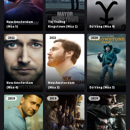
PHIM MỚI
PHIM BỘ
New Amsterdam
Thị Trưởng
(Mùa 5)
Kingstown (Mùa 1)
Đá Vàng (Mùa 4)
PHIM LẺ
2021
2021
2020
PHIM CHIẾU RẠP
TUYỂN TẬP PHIM
BLOG
New Amsterdam
New Amsterdam
(Mùa 4)
(Mùa 3)
Đá Vàng (Mùa 3)
2019
2019
2019