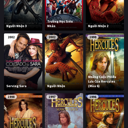
PHIM MỚI
PHIM BỘ
Trường Học Siêu
Người Nhện 3
Nhân
Người Nhện 2
PHIM LẺ
2002
2002
1999
PHIM CHIẾU RẠP
TUYỂN TẬP PHIM
BLOG
Những Cuộc Phiêu
Lưu Của Hercules
Serving Sara
Người Nhện
(Mùa 6)
1998
1997
1996