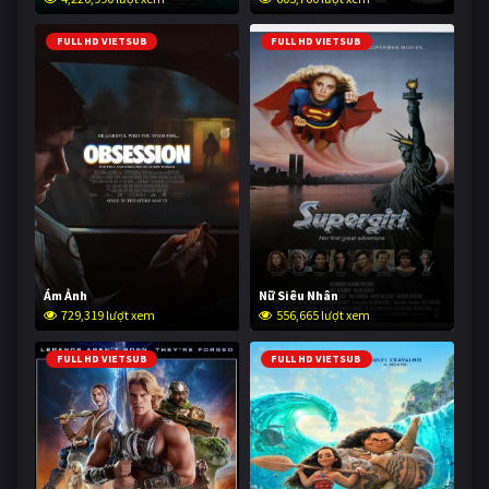
FULL HD VIETSUB
FULL HD VIETSUB
Ám Ảnh
Nữ Siêu Nhân
729,319 lượt xem
556,665 lượt xem
FULL HD VIETSUB
FULL HD VIETSUB