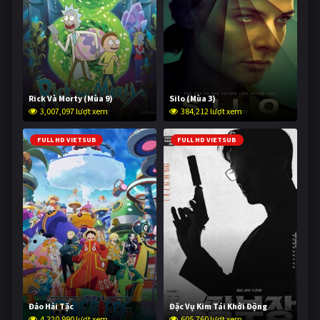
Rick Và Morty (Mùa 9)
Silo (Mùa 3)
3,007,097 lượt xem
384,212 lượt xem
FULL HD VIETSUB
FULL HD VIETSUB
Đảo Hải Tặc
Đặc Vụ Kim Tái Khởi Động
4,220,990 lượt xem
605,760 lượt xem