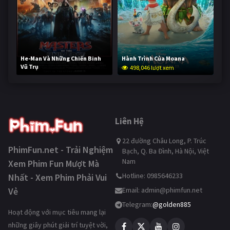
He-Man Và Những Chiến Binh
Hành Trình Của Moana
Vũ Trụ
498,046 lượt xem
247,518 lượt xem
Liên Hệ
22 đường Châu Long, P. Trúc
PhimFun.net - Trải Nghiệm
Bạch, Q. Ba Đình, Hà Nội, Việt
Nam
Xem Phim Fun Mượt Mà
Hotline: 0985646233
Nhất - Xem Phim Phải Vui
Vẻ
Email:
admin@phimfun.net
Telegram:
@golden885
Hoạt động với mục tiêu mang lại
những giây phút giải trí tuyệt vời,