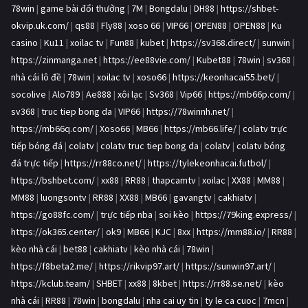
78win
|
game bài đổi thưởng
|
7M
|
Bongdalu
|
DH88
|
https://shbet-
okvip.uk.com/
|
qs88
|
Fly88
|
xoso 66
|
VIP66
|
OPEN88
|
OPEN88
|
Ku
casino
|
Ku11
|
xoilac tv
|
Fun88
|
kubet
|
https://sv368.direct/
|
sunwin
|
https://zinmanga.net
|
https://ee88vie.com/
|
Kubet88
|
78win
|
sv368
|
nhà cái lô đề
|
78win
|
xoilac tv
|
xoso66
|
https://keonhacai55.bet/
|
socolive
|
Alo789
|
Ae888
|
xôi lạc
|
Sv368
|
Vip66
|
https://mb66p.com/
|
sv368
|
truc tiep bong da
|
VIP66
|
https://78winnh.net/
|
https://mb66q.com/
|
Xoso66
|
MB66
|
https://mb66.life/
|
colatv trực
tiếp bóng đá
|
colatv
|
colatv truc tiep bong da
|
colatv
|
colatv bóng
đá trực tiếp
|
https://rr88co.net/
|
https://tylekeonhacai.futbol/
|
https://bshbet.com/
|
xx88
|
RR88
|
thapcamtv
|
xoilac
|
XX88
|
MM88
|
MM88
|
luongsontv
|
RR88
|
XX88
|
MB66
|
gavangtv
|
cakhiatv
|
https://go88fc.com/
|
trực tiếp nba
|
soi kèo
|
https://79king.express/
|
https://ok365.center/
|
ok9
|
MB66
|
KJC
|
8xx
|
https://mm88.io/
|
RR88
|
kèo nhà cái
|
bet88
|
cakhiatv
|
kèo nhà cái
|
78win
|
https://f8beta2.me/
|
https://rikvip97.art/
|
https://sunwin97.art/
|
https://kclub.team/
|
SHBET
|
xx88
|
8kbet
|
https://rr88.se.net/
|
kèo
nhà cái
|
RR88
|
78win
|
bongdalu
|
nha cai uy tin
|
ty le ca cuoc
|
7mcn
|