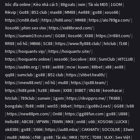
Xóc đĩa online
|
Kèo nhà cái 5
|
88goals
|
iwin
|
Tài xỉu MD5
|
1GOM
|
Rikvip
|
Go88
|
B52 club
|
max88
|
MM88
|
Ae888
|
go88
|
xoso66
|
https://cm88.dad/
|
https://hi88.uno/
|
MM88
|
https://alo789ga.com/
|
Xoso66
|
phim sex vlxx
|
https://xx88brand.com/
|
https://sunwin19.cn.com/
|
GG88
|
Xoso66
|
XX88
|
https://rr88it.com/
|
RR88
|
nổ hũ
|
MB66
|
SC88
|
https://www.fly888.club/
|
hitclub
|
f168
|
https://hoiquantv.vip/
|
https://hoiquantv.site/
|
https://hoiquantv.online/
|
xoso66
|
Socolive
|
8XX
|
SumClub
|
HITCLUB
|
https://uu88n.org/
|
tr88
|
ae888
|
mcw
|
kuwin
|
88bet
|
x88
|
ao88
|
qq88
|
sumclub
|
go88
|
B52 club
|
https://shbet.health/
|
https://vnew88.net/
|
nổ hũ
|
mu88
|
https://qs88.team/
|
https://hi88.pink
|
hz88
|
68win
|
XX88
|
8XBET
|
VN168
|
keonhacai
|
hitclub
|
789club
|
sunwin
|
1gom
|
https://rikvippro.me/
|
TK688
|
bongdalu
|
fb88
|
m88
|
win55
|
86bet
|
https://go88v2.net/
|
GG88
|
lv88
|
https://new88pm.com/
|
On68
|
https://gg88fun.com
|
go88
|
U888
|
Hello88
|
ABC88
|
VIPWIN
|
78WIN
|
MK8
|
on68
|
s66
|
XOSO66
|
LUCK8
|
ok8386
|
go88
|
S666
|
https://uu88.mba/
|
CAKHIATV
|
SOCOLIVE
|
33win
|
mu88
|
MB66
|
cf68
|
go88
|
Tài xỉu
|
MK8
|
TDTC
|
TD88
|
VLXX
|
Sex Việt
|