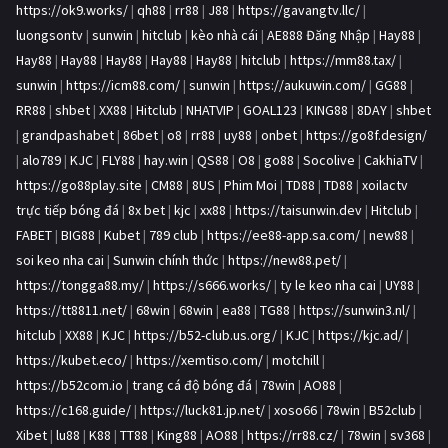
https://ok9.works/
|
qh88
|
rr88
|
J88
|
https://gavangtv.llc/
|
luongsontv
|
sunwin
|
hitclub
|
kèo nhà cái
|
AE888 Đăng Nhập
|
Hay88
|
Hay88
|
Hay88
|
Hay88
|
Hay88
|
Hay88
|
hitclub
|
https://mm88.tax/
|
sunwin
|
https://icm88.com/
|
sunwin
|
https://aukuwin.com/
|
GG88
|
RR88
|
shbet
|
XX88
|
Hitclub
|
NHATVIP
|
GOAL123
|
KING88
|
8DAY
|
shbet
|
grandpashabet
|
86bet
|
o8
|
rr88
|
uy88
|
onbet
|
https://go8f.design/
|
alo789
|
KJC
|
FLY88
|
hay.win
|
QS88
|
O8
|
go88
|
Socolive
|
CakhiaTV
|
https://go88play.site
|
CM88
|
8US
|
Phim Moi
|
TD88
|
TD88
|
xoilactv
trực tiếp bóng đá
|
8x bet
|
kjc
|
xx88
|
https://taisunwin.dev
|
Hitclub
|
FABET
|
BIG88
|
Kubet
|
789 club
|
https://ee88-app.sa.com/
|
new88
|
soi keo nha cai
|
Sunwin chính thức
|
https://new88.pet/
|
https://tongga88.my/
|
https://s666.works/
|
ty le keo nha cai
|
UY88
|
https://tt8811.net/
|
68win
|
68win
|
ea88
|
TG88
|
https://sunwin3.nl/
|
hitclub
|
XX88
|
KJC
|
https://b52-club.us.org/
|
KJC
|
https://kjc.ad/
|
https://kubet.eco/
|
https://xemtiso.com/
|
motchill
|
https://b52com.io
|
trang cá độ bóng đá
|
78win
|
AO88
|
https://c168.guide/
|
https://luck81.jp.net/
|
xoso66
|
78win
|
B52club
|
Xibet
|
lu88
|
K88
|
TT88
|
King88
|
AO88
|
https://rr88.cz/
|
78win
|
sv368
|