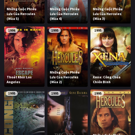
Những Cuộc Phiêu
Những Cuộc Phiêu
Những Cuộc Phiêu
Lưu Của Hercules
Lưu Của Hercules
Lưu Của Hercules
(Mùa 5)
(Mùa 4)
(Mùa 3)
1996
1995
1995
Những Cuộc Phiêu
Thoát Khỏi Los
Lưu Của Hercules
Xena: Công Chúa
Angeles
(Mùa 2)
Chiến Binh
1995
1995
1995