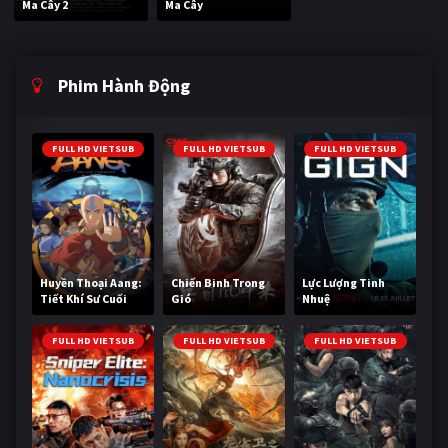
Ma Cây 2
Ma Cây
Phim Hành Động
FULL HD VIETSUB
FULL HD VIETSUB
FULL HD VIETSUB
Huyền Thoại Aang:
Chiến Binh Trong
Lực Lượng Tinh
Tiết Khí Sư Cuối
Gió
Nhuệ
Cùng
FULL HD VIETSUB
FULL HD VIETSUB
FULL HD VIETSUB