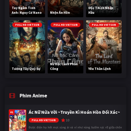
Tay Ngắm Tinh
Độc Thích Nhập
Anh: Nguy Cơ Nano
Nhện Ăn Hồn
Hầu
FULL HD VIETSUB
FULL HD VIETSUB
FULL HD VIETSUB
Nữ Đặc Cảnh Phản
Tương Tây Quỷ Sự
Công
Yêu Thần Lệnh
Phim Anime
Ác Nữ Nửa Vời ~Truyền Kì Hoán Hồn Đổi Xác~
#1
10
FULL HD VIETSUB
Được điện hạ hết mực sủng ái và ví như nàng bướm rực rỡ giữa chốn