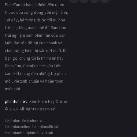
PhimFun tự hào là điểm đến quen
thuộc của cộng đồng yêu điện ảnh.
Tại đây, hệ thống được tối ưu hóa
trên hạ tầng mạnh mẽ để đảm bảo
trải nghiệm xem phim fun của bạn
luôn đạt tốc độ tải cực nhanh và
chất lượng hiển thị sắc nét nhất. Dù
bạn gọi chúng tôi là PhimFun hay
Phim Fun, PhimFun.net vẫn luôn
cam kết mang đến những bộ phim
mới, vietsub chuẩn và hoàn toàn
miễn phí.
phimfun.net
| Xem Phim Hay Online
© 2026. All Rights Reserved
#phimfun #phimfunnet
#phimfunonline #phimfunofficial
#phimfunhd #phimfunvietsub