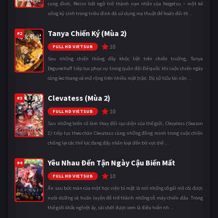
cung đình, Reirin bất ngờ trở thành nạn nhân của Keigetsu – một kẻ
sống ký sinh trong triều đình đã sử dụng ma thuật để hoán đổi th ...
Tanya Chiến Ký (Mùa 2)
#2
10
FULL HD VIETSUB
Sau những chiến thắng đầy khốc liệt trên chiến trường, Tanya
Degurechaff tiếp tục phục vụ trong quân đội Đế quốc khi cuộc chiến ngày
càng leo thang và mở rộng trên nhiều mặt trận. Dù sở hữu tài năn ...
Clevatess (Mùa 2)
#3
10
FULL HD VIETSUB
Sau những biến cố làm thay đổi cục diện của thế giới, Clevatess (Season
2) tiếp tục theo chân Clevatess cùng những đồng minh trong cuộc chiến
chống lại các thế lực đang đẩy nhân loại đến bờ vực diệ ...
Yêu Nhau Đến Tận Ngày Cậu Biến Mất
#4
10
FULL HD VIETSUB
Ẩn sau bức màn của một học viện bí mật là nơi những cô gái mồ côi được
nuôi dưỡng và huấn luyện để trở thành những cỗ máy chiến đấu. Trong
thế giới khắc nghiệt ấy, cái chết được xem là điều hiển nh ...