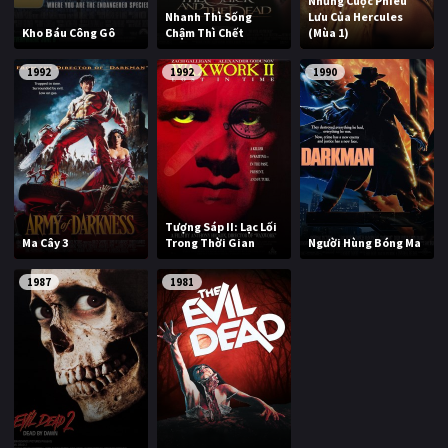
Những Cuộc Phiêu
Nhanh Thì Sống
Lưu Của Hercules
Kho Báu Công Gô
Chậm Thì Chết
(Mùa 1)
1992
1992
1990
Tượng Sáp II: Lạc Lối
Ma Cây 3
Trong Thời Gian
Người Hùng Bóng Ma
1987
1981