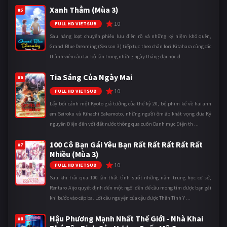
Xanh Thẳm (Mùa 3)
#5
10
FULL HD VIETSUB
Sau hàng loạt chuyến phiêu lưu điên rồ và những kỷ niệm khó quên,
Grand Blue Dreaming (Season 3) tiếp tục theo chân Iori Kitahara cùng các
thành viên câu lạc bộ lặn trong những ngày tháng đại học đ ...
Tia Sáng Của Ngày Mai
#6
10
FULL HD VIETSUB
Lấy bối cảnh một Kyoto giả tưởng của thế kỷ 20, bộ phim kể về hai anh
em Seiroku và Kihachi Sakamoto, những người ôm ấp khát vọng đưa Kỷ
nguyên Điện đến với đất nước thông qua cuốn Danh mục Điện th ...
100 Cô Bạn Gái Yêu Bạn Rất Rất Rất Rất Rất
#7
Nhiều (Mùa 3)
10
FULL HD VIETSUB
Sau khi trải qua 100 lần thất tình suốt những năm trung học cơ sở,
Rentaro Aijo quyết định đến một ngôi đền để cầu mong tìm được bạn gái
khi bước vào cấp ba. Lời cầu nguyện của cậu được Thần Tình Y ...
Hậu Phương Mạnh Nhất Thế Giới - Nhà Khai
#8