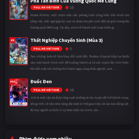
Phá Tân Binh Của Vương Quốc Mê Cung
10
FULL HD VIETSUB
Atobe Arihito, một nhân viên văn phòng luôn cống hiến hết mình cho
công việc, bất ngờ gặp tai nạn và được chuyển sinh đến dị giới mang tên
Vương quốc Mê Cung. Tại đây, anh trở thành một mạo hiểm gi ...
Thất Nghiệp Chuyển Sinh (Mùa 3)
#9
5
FULL HD VIETSUB
Sau những biến cố làm thay đổi cuộc đời, Rudeus Greyrat tiếp tục bước
vào một hành trình mới để trưởng thành cả về sức mạnh lẫn tinh thần.
Khi đối mặt với những thử thách ngày càng khắc nghiệt, anh ...
Đuốc Đen
#10
10
FULL HD VIETSUB
Jirô là một cậu bé được ông nuôi dưỡng và rèn luyện để trở thành ninja,
đồng thời sở hữu khả năng đặc biệt có thể giao tiếp với các loài động vật.
Bị mọi người xa lánh vì sự khác biệt của mình, cậu ...
Phim được xem nhiều