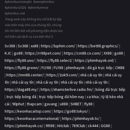
#phimfunmienphi #xemphimfun
#phimfun2026 #phimfunmoi
#phimfun.net
Trang web này không lưu trữ bất kỳ tệp
nào trên máy chủ của chúng tôi, chúng
tôi chỉ liên kết với phương tiện được lưu
trữ trên các dịch vụ của bên thứ 3.
Sv388
|
Sv368
|
xx88
|
https://luphim.com/
|
https://bet88.graphics/
|
KJC
|
go88
|
https://rr88pet.com/
|
https://cm88.cn.com/
|
XX88
|
go88
|
https://fly88.uno/
|
https://fly88.select/
|
https://phimhayok.onl/
|
https://fly88.green/
|
FLY88
|
FLY88
|
phimhayok
|
đá gà trực tiếp
|
CM88
|
https://mm88.center/
|
https://2ok9.com/
|
nhà cái uy tín
|
nhà cái uy
tín
|
nhà cái uy tín
|
nhà cái uy tín
|
nhà cái uy tín
|
nhà cái uy tín
|
https://daga88.my/
|
https://xhamsterlive.radio.fm/
|
bóng đá trực tiếp
|
trực tiếp bóng đá
|
trực tiếp bóng đá hôm nay
|
ca khia
|
tỷ lệ kèo nhà
cái
|
90phut
|
thapcam
|
gavang
|
u888
|
SHBET
|
fly88
|
https://keonhacaitop.com/
|
https://go88.tokyo/
|
https://keonhacai.international/
|
https://phimhayok.tv/
|
https://phimhayok.co/
|
RR88
|
Hitclub
|
789Club
|
ck444
|
GG88
|