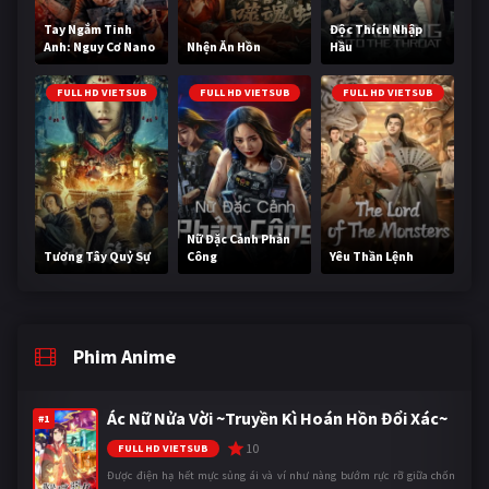
Tay Ngắm Tinh
Độc Thích Nhập
Anh: Nguy Cơ Nano
Nhện Ăn Hồn
Hầu
FULL HD VIETSUB
FULL HD VIETSUB
FULL HD VIETSUB
Nữ Đặc Cảnh Phản
Tương Tây Quỷ Sự
Công
Yêu Thần Lệnh
Phim Anime
Ác Nữ Nửa Vời ~Truyền Kì Hoán Hồn Đổi Xác~
#1
10
FULL HD VIETSUB
Được điện hạ hết mực sủng ái và ví như nàng bướm rực rỡ giữa chốn