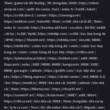
78win
|
game bài đổi thưởng
|
7M
|
Bongdalu
|
DH88
|
https://shbet-
okvip.uk.com/
|
qs88
|
Ku casino
|
Ku11
|
xoilac tv
|
Fun88
|
kubet
|
https://sv368.direct/
|
sunwin
|
https://zinmanga.net
|
https://ee88vie.com/
|
Kubet88
|
78win
|
sv368
|
nhà cái lô đề
|
78win
|
xoilac tv
|
xoso66
|
https://keonhacai55.bet/
|
socolive
|
Alo789
|
Ae888
|
xôi lạc
|
Sv368
|
Vip66
|
https://mb66p.com/
|
sv368
|
truc tiep bong da
|
VIP66
|
https://78winnh.net/
|
https://mb66q.com/
|
Xoso66
|
MB66
|
https://mb66.life/
|
colatv trực tiếp bóng đá
|
colatv
|
colatv truc tiep
bong da
|
colatv
|
colatv bóng đá trực tiếp
|
https://rr88co.net/
|
https://tylekeonhacai.futbol/
|
https://bshbet.com/
|
xx88
|
RR88
|
thapcamtv
|
xoilac
|
XX88
|
MM88
|
MM88
|
luongsontv
|
RR88
|
XX88
|
MB66
|
gavangtv
|
cakhiatv
|
https://go88fc.com/
|
trực tiếp nba
|
soi
kèo
|
https://79king.express/
|
https://ok365.center/
|
ok9
|
MB66
|
KJC
|
8xx
|
https://mm88.io/
|
RR88
|
kèo nhà cái
|
bet88
|
cakhiatv
|
kèo nhà
cái
|
78win
|
https://f8beta2.me/
|
https://rikvip97.art/
|
https://sunwin97.art/
|
https://kclub.team/
|
SHBET
|
xx88
|
8kbet
|
https://rr88.se.net/
|
kèo nhà cái
|
RR88
|
78win
|
bongdalu
|
nha cai uy
tin
|
ty le ca cuoc
|
7mcn
|
Xóc đĩa online
|
Kèo nhà cái 5
|
88goals
|
iwin
|