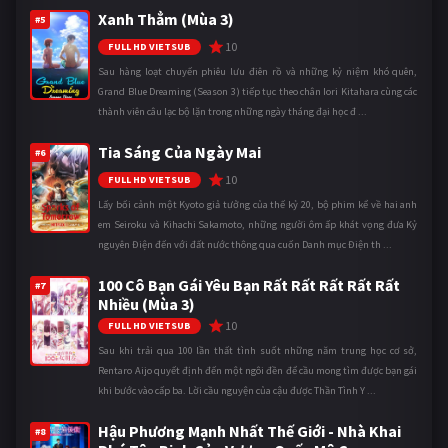
Xanh Thẳm (Mùa 3)
#5
10
FULL HD VIETSUB
Sau hàng loạt chuyến phiêu lưu điên rồ và những kỷ niệm khó quên,
Grand Blue Dreaming (Season 3) tiếp tục theo chân Iori Kitahara cùng các
thành viên câu lạc bộ lặn trong những ngày tháng đại học đ ...
Tia Sáng Của Ngày Mai
#6
10
FULL HD VIETSUB
Lấy bối cảnh một Kyoto giả tưởng của thế kỷ 20, bộ phim kể về hai anh
em Seiroku và Kihachi Sakamoto, những người ôm ấp khát vọng đưa Kỷ
nguyên Điện đến với đất nước thông qua cuốn Danh mục Điện th ...
100 Cô Bạn Gái Yêu Bạn Rất Rất Rất Rất Rất
#7
Nhiều (Mùa 3)
10
FULL HD VIETSUB
Sau khi trải qua 100 lần thất tình suốt những năm trung học cơ sở,
Rentaro Aijo quyết định đến một ngôi đền để cầu mong tìm được bạn gái
khi bước vào cấp ba. Lời cầu nguyện của cậu được Thần Tình Y ...
Hậu Phương Mạnh Nhất Thế Giới - Nhà Khai
#8