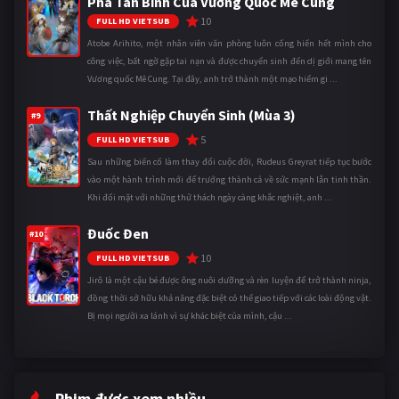
Phá Tân Binh Của Vương Quốc Mê Cung
10
FULL HD VIETSUB
Atobe Arihito, một nhân viên văn phòng luôn cống hiến hết mình cho
công việc, bất ngờ gặp tai nạn và được chuyển sinh đến dị giới mang tên
Vương quốc Mê Cung. Tại đây, anh trở thành một mạo hiểm gi ...
Thất Nghiệp Chuyển Sinh (Mùa 3)
#9
5
FULL HD VIETSUB
Sau những biến cố làm thay đổi cuộc đời, Rudeus Greyrat tiếp tục bước
vào một hành trình mới để trưởng thành cả về sức mạnh lẫn tinh thần.
Khi đối mặt với những thử thách ngày càng khắc nghiệt, anh ...
Đuốc Đen
#10
10
FULL HD VIETSUB
Jirô là một cậu bé được ông nuôi dưỡng và rèn luyện để trở thành ninja,
đồng thời sở hữu khả năng đặc biệt có thể giao tiếp với các loài động vật.
Bị mọi người xa lánh vì sự khác biệt của mình, cậu ...
Phim được xem nhiều