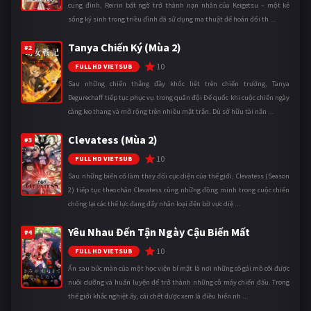
cung đình, Reirin bất ngờ trở thành nạn nhân của Keigetsu – một kẻ
sống ký sinh trong triều đình đã sử dụng ma thuật để hoán đổi th ...
Tanya Chiến Ký (Mùa 2)
#2
10
FULL HD VIETSUB
Sau những chiến thắng đầy khốc liệt trên chiến trường, Tanya
Degurechaff tiếp tục phục vụ trong quân đội Đế quốc khi cuộc chiến ngày
càng leo thang và mở rộng trên nhiều mặt trận. Dù sở hữu tài năn ...
Clevatess (Mùa 2)
#3
10
FULL HD VIETSUB
Sau những biến cố làm thay đổi cục diện của thế giới, Clevatess (Season
2) tiếp tục theo chân Clevatess cùng những đồng minh trong cuộc chiến
chống lại các thế lực đang đẩy nhân loại đến bờ vực diệ ...
Yêu Nhau Đến Tận Ngày Cậu Biến Mất
#4
10
FULL HD VIETSUB
Ẩn sau bức màn của một học viện bí mật là nơi những cô gái mồ côi được
nuôi dưỡng và huấn luyện để trở thành những cỗ máy chiến đấu. Trong
thế giới khắc nghiệt ấy, cái chết được xem là điều hiển nh ...