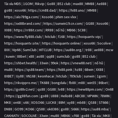
Tài xỉu MD5
|
1GOM
|
Rikvip
|
Go88
|
B52 club
|
max88
|
MM88
|
Ae888
|
go88
|
xoso66
|
https://cm88.dad/
|
https://hi88.uno/
|
MM88
|
https://alo789ga.com/
|
Xoso66
|
phim sex vlxx
|
https://xx88brand.com/
|
https://sunwin19.cn.com/
|
GG88
|
Xoso66
|
XX88
|
https://rr88it.com/
|
RR88
|
nổ hũ
|
MB66
|
SC88
|
https://www.fly888.club/
|
hitclub
|
f168
|
https://hoiquantv.vip/
|
https://hoiquantv.site/
|
https://hoiquantv.online/
|
xoso66
|
Socolive
|
8XX
|
Vip66
|
SumClub
|
HITCLUB
|
https://uu88n.org/
|
tr88
|
ae888
|
mcw
|
kuwin
|
88bet
|
x88
|
ao88
|
qq88
|
sumclub
|
go88
|
B52 club
|
https://shbet.health/
|
33win
|
99ok
|
https://vnew88.net/
|
nổ hũ
|
mu88
|
https://qs88.team/
|
https://hi88.pink
|
hz88
|
68win
|
XX88
|
8XBET
|
Uy88
|
VN168
|
keonhacai
|
hitclub
|
789club
|
sunwin
|
1gom
|
https://rikvippro.me/
|
TK688
|
bongdalu
|
fb88
|
m88
|
win55
|
86bet
|
https://go88v2.net/
|
qs88
|
GG88
|
lv88
|
https://new88pm.com/
|
On68
|
https://gg88fun.com
|
go88
|
U888
|
Hello88
|
ABC88
|
VIPWIN
|
78WIN
|
MK8
|
on68
|
s66
|
XOSO66
|
LUCK8
|
88M
|
uy88
|
mb88
|
QS88
|
ST666
|
DN88
|
GO99
|
KO66
|
QS88
|
ok8386
|
go88
|
S666
|
https://uu88.mba/
|
CAKHIATV
|
SOCOLIVE
|
33win
|
mu88
|
MB66
|
cf68
|
go88
|
Tài xỉu
|
MK8
|