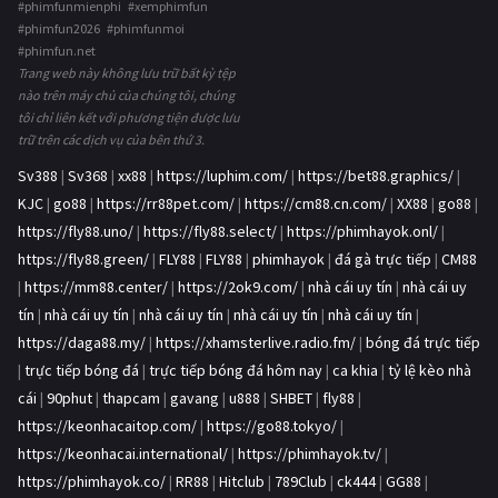
#phimfunmienphi #xemphimfun
#phimfun2026 #phimfunmoi
#phimfun.net
Trang web này không lưu trữ bất kỳ tệp
nào trên máy chủ của chúng tôi, chúng
tôi chỉ liên kết với phương tiện được lưu
trữ trên các dịch vụ của bên thứ 3.
Sv388
|
Sv368
|
xx88
|
https://luphim.com/
|
https://bet88.graphics/
|
KJC
|
go88
|
https://rr88pet.com/
|
https://cm88.cn.com/
|
XX88
|
go88
|
https://fly88.uno/
|
https://fly88.select/
|
https://phimhayok.onl/
|
https://fly88.green/
|
FLY88
|
FLY88
|
phimhayok
|
đá gà trực tiếp
|
CM88
|
https://mm88.center/
|
https://2ok9.com/
|
nhà cái uy tín
|
nhà cái uy
tín
|
nhà cái uy tín
|
nhà cái uy tín
|
nhà cái uy tín
|
nhà cái uy tín
|
https://daga88.my/
|
https://xhamsterlive.radio.fm/
|
bóng đá trực tiếp
|
trực tiếp bóng đá
|
trực tiếp bóng đá hôm nay
|
ca khia
|
tỷ lệ kèo nhà
cái
|
90phut
|
thapcam
|
gavang
|
u888
|
SHBET
|
fly88
|
https://keonhacaitop.com/
|
https://go88.tokyo/
|
https://keonhacai.international/
|
https://phimhayok.tv/
|
https://phimhayok.co/
|
RR88
|
Hitclub
|
789Club
|
ck444
|
GG88
|