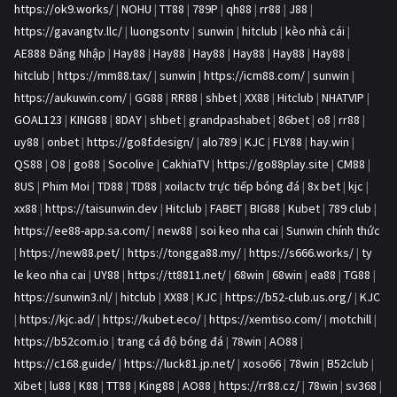
https://ok9.works/
|
NOHU
|
TT88
|
789P
|
qh88
|
rr88
|
J88
|
https://gavangtv.llc/
|
luongsontv
|
sunwin
|
hitclub
|
kèo nhà cái
|
AE888 Đăng Nhập
|
Hay88
|
Hay88
|
Hay88
|
Hay88
|
Hay88
|
Hay88
|
hitclub
|
https://mm88.tax/
|
sunwin
|
https://icm88.com/
|
sunwin
|
https://aukuwin.com/
|
GG88
|
RR88
|
shbet
|
XX88
|
Hitclub
|
NHATVIP
|
GOAL123
|
KING88
|
8DAY
|
shbet
|
grandpashabet
|
86bet
|
o8
|
rr88
|
uy88
|
onbet
|
https://go8f.design/
|
alo789
|
KJC
|
FLY88
|
hay.win
|
QS88
|
O8
|
go88
|
Socolive
|
CakhiaTV
|
https://go88play.site
|
CM88
|
8US
|
Phim Moi
|
TD88
|
TD88
|
xoilactv trực tiếp bóng đá
|
8x bet
|
kjc
|
xx88
|
https://taisunwin.dev
|
Hitclub
|
FABET
|
BIG88
|
Kubet
|
789 club
|
https://ee88-app.sa.com/
|
new88
|
soi keo nha cai
|
Sunwin chính thức
|
https://new88.pet/
|
https://tongga88.my/
|
https://s666.works/
|
ty
le keo nha cai
|
UY88
|
https://tt8811.net/
|
68win
|
68win
|
ea88
|
TG88
|
https://sunwin3.nl/
|
hitclub
|
XX88
|
KJC
|
https://b52-club.us.org/
|
KJC
|
https://kjc.ad/
|
https://kubet.eco/
|
https://xemtiso.com/
|
motchill
|
https://b52com.io
|
trang cá độ bóng đá
|
78win
|
AO88
|
https://c168.guide/
|
https://luck81.jp.net/
|
xoso66
|
78win
|
B52club
|
Xibet
|
lu88
|
K88
|
TT88
|
King88
|
AO88
|
https://rr88.cz/
|
78win
|
sv368
|