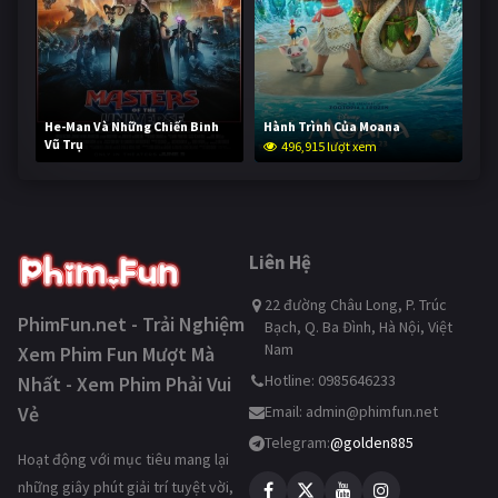
He-Man Và Những Chiến Binh
Hành Trình Của Moana
Vũ Trụ
496,915 lượt xem
246,049 lượt xem
Liên Hệ
22 đường Châu Long, P. Trúc
PhimFun.net - Trải Nghiệm
Bạch, Q. Ba Đình, Hà Nội, Việt
Nam
Xem Phim Fun Mượt Mà
Hotline: 0985646233
Nhất - Xem Phim Phải Vui
Vẻ
Email:
admin@phimfun.net
Telegram:
@golden885
Hoạt động với mục tiêu mang lại
những giây phút giải trí tuyệt vời,