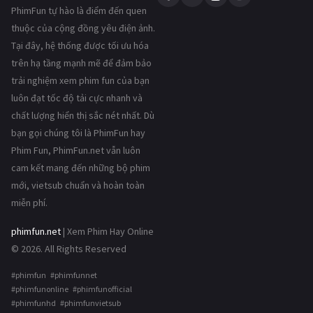
PhimFun tự hào là điểm đến quen
thuộc của cộng đồng yêu điện ảnh.
Tại đây, hệ thống được tối ưu hóa
trên hạ tầng mạnh mẽ để đảm bảo
trải nghiệm xem phim fun của bạn
luôn đạt tốc độ tải cực nhanh và
chất lượng hiển thị sắc nét nhất. Dù
bạn gọi chúng tôi là PhimFun hay
Phim Fun, PhimFun.net vẫn luôn
cam kết mang đến những bộ phim
mới, vietsub chuẩn và hoàn toàn
miễn phí.
phimfun.net
| Xem Phim Hay Online
© 2026. All Rights Reserved
#phimfun #phimfunnet
#phimfunonline #phimfunofficial
#phimfunhd #phimfunvietsub