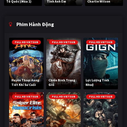
Tổ Quốc (Mùa 1)
Tình Anh Em
Charlie Wilson
Phim Hành Động
FULL HD VIETSUB
FULL HD VIETSUB
FULL HD VIETSUB
Huyền Thoại Aang:
Chiến Binh Trong
Lực Lượng Tinh
Tiết Khí Sư Cuối
Gió
Nhuệ
Cùng
FULL HD VIETSUB
FULL HD VIETSUB
FULL HD VIETSUB