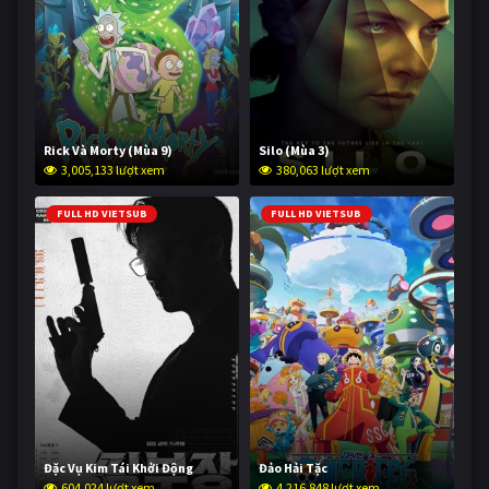
Rick Và Morty (Mùa 9)
Silo (Mùa 3)
3,005,133 lượt xem
380,063 lượt xem
FULL HD VIETSUB
FULL HD VIETSUB
Đặc Vụ Kim Tái Khởi Động
Đảo Hải Tặc
604,024 lượt xem
4,216,848 lượt xem