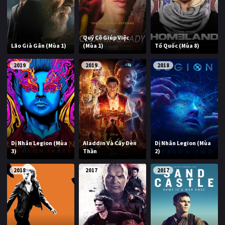
PHIM MỚI
PHIM BỘ
Quý Cô Giúp Việc
Lão Già Gân (Mùa 1)
(Mùa 1)
Tổ Quốc (Mùa 8)
PHIM LẺ
2019
2019
2018
PHIM CHIẾU RẠP
TUYỂN TẬP PHIM
BLOG
Dị Nhân Legion (Mùa
Aladdin Và Cây Đèn
Dị Nhân Legion (Mùa
3)
Thần
2)
2018
2017
2017