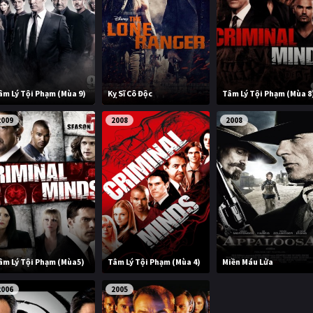
âm Lý Tội Phạm (Mùa 9)
Kỵ Sĩ Cô Độc
Tâm Lý Tội Phạm (Mùa 8
2009
2008
2008
âm Lý Tội Phạm (Mùa5)
Tâm Lý Tội Phạm (Mùa 4)
Miền Máu Lửa
2006
2005