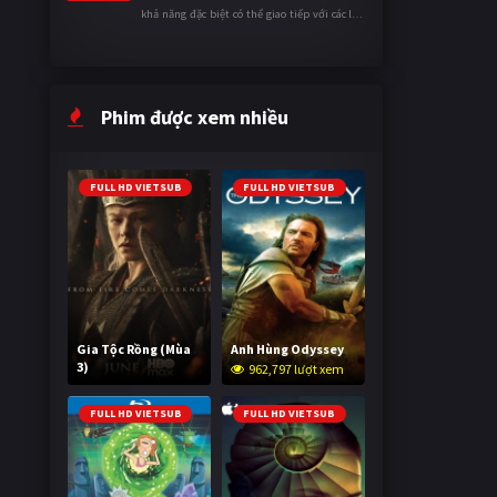
khả năng đặc biệt có thể giao tiếp với các loài
động vật. Bị mọi người xa lánh vì sự khác biệt
của mình, cậu ...
Phim được xem nhiều
FULL HD VIETSUB
FULL HD VIETSUB
Gia Tộc Rồng (Mùa
Anh Hùng Odyssey
3)
962,797 lượt xem
2,028,872 lượt xem
FULL HD VIETSUB
FULL HD VIETSUB