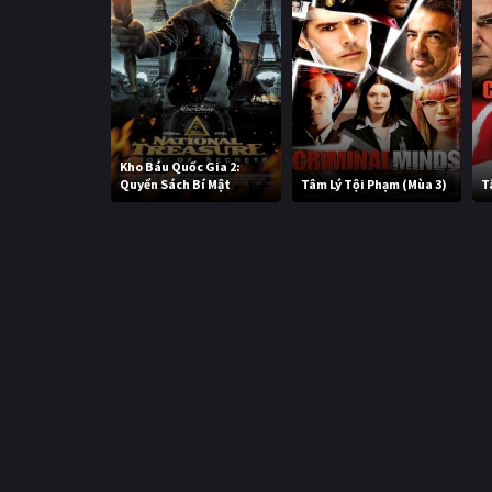
Kho Báu Quốc Gia 2:
Quyển Sách Bí Mật
Tâm Lý Tội Phạm (Mùa 3)
T