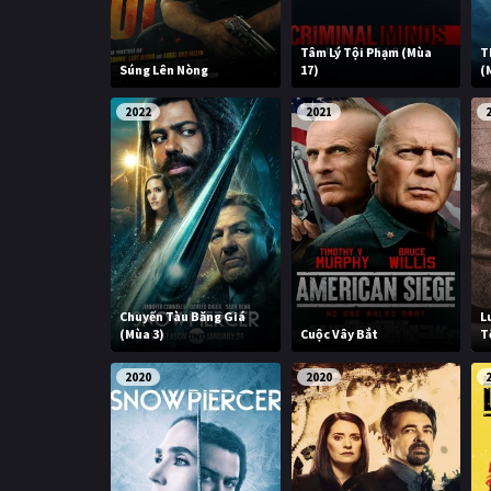
Tâm Lý Tội Phạm (Mùa
T
Súng Lên Nòng
17)
(
2022
2021
Chuyến Tàu Băng Giá
L
(Mùa 3)
Cuộc Vây Bắt
T
2020
2020