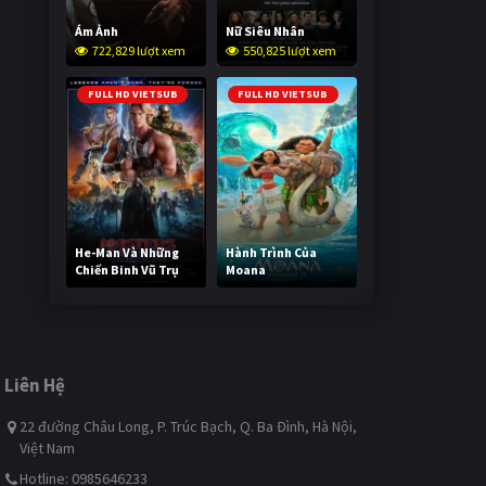
Ám Ảnh
Nữ Siêu Nhân
722,829 lượt xem
550,825 lượt xem
FULL HD VIETSUB
FULL HD VIETSUB
He-Man Và Những
Hành Trình Của
Chiến Binh Vũ Trụ
Moana
241,804 lượt xem
492,874 lượt xem
Liên Hệ
22 đường Châu Long, P. Trúc Bạch, Q. Ba Đình, Hà Nội,
Việt Nam
Hotline: 0985646233