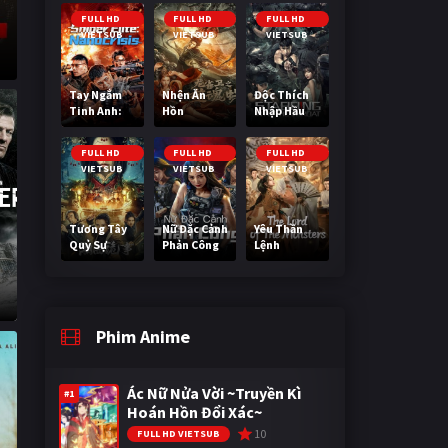
Cuối Cùng
FULL HD
FULL HD
FULL HD
VIETSUB
VIETSUB
VIETSUB
Tay Ngắm
Nhện Ăn
Độc Thích
Tinh Anh:
Hồn
Nhập Hầu
Nguy Cơ
Nano
FULL HD
FULL HD
FULL HD
VIETSUB
VIETSUB
VIETSUB
Tương Tây
Nữ Đặc Cảnh
Yêu Thần
Quỷ Sự
Phản Công
Lệnh
Phim Anime
Ác Nữ Nửa Vời ~Truyền Kì
#1
Hoán Hồn Đổi Xác~
10
FULL HD VIETSUB