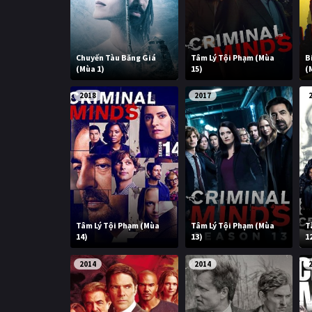
Chuyến Tàu Băng Giá
Tâm Lý Tội Phạm (Mùa
B
(Mùa 1)
15)
(
2018
2017
Tâm Lý Tội Phạm (Mùa
Tâm Lý Tội Phạm (Mùa
T
14)
13)
1
2014
2014