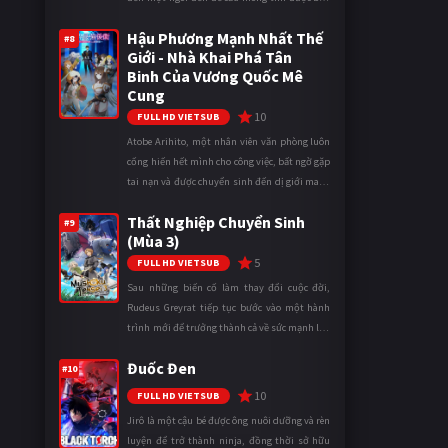
gái khi bước vào cấp ba. Lời cầu nguyện của
Hậu Phương Mạnh Nhất Thế
cậu được Thần Tình Y ...
#8
Giới - Nhà Khai Phá Tân
Binh Của Vương Quốc Mê
Cung
10
FULL HD VIETSUB
Atobe Arihito, một nhân viên văn phòng luôn
cống hiến hết mình cho công việc, bất ngờ gặp
tai nạn và được chuyển sinh đến dị giới mang
tên Vương quốc Mê Cung. Tại đây, anh trở
Thất Nghiệp Chuyển Sinh
thành một mạo hiểm gi ...
#9
(Mùa 3)
5
FULL HD VIETSUB
Sau những biến cố làm thay đổi cuộc đời,
Rudeus Greyrat tiếp tục bước vào một hành
trình mới để trưởng thành cả về sức mạnh lẫn
tinh thần. Khi đối mặt với những thử thách
Đuốc Đen
ngày càng khắc nghiệt, anh ...
#10
10
FULL HD VIETSUB
Jirô là một cậu bé được ông nuôi dưỡng và rèn
luyện để trở thành ninja, đồng thời sở hữu