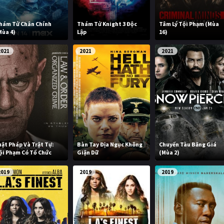
hám Tử Chân Chính
Thám Tử Knight 3 Độc
Tâm Lý Tội Phạm (Mùa
Mùa 4)
Lập
16)
2021
2021
2021
uật Pháp Và Trật Tự:
Bàn Tay Địa Ngục Không
Chuyến Tàu Băng Giá
ội Phạm Có Tổ Chức
Giận Dữ
(Mùa 2)
2019
2019
2019