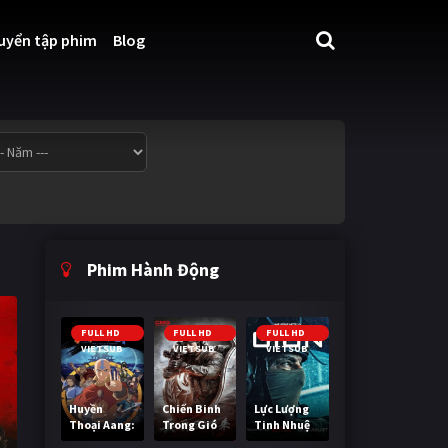
uyển tập phim
Blog
Phim Hành Động
FULL HD
FULL HD
FULL HD
VIETSUB
VIETSUB
VIETSUB
Huyền
Chiến Binh
Lực Lượng
Thoại Aang:
Trong Gió
Tinh Nhuệ
Tiết Khí Sư