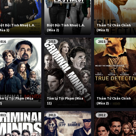
iệt Đội Tinh Nhuệ L.A.
Biệt Đội Tinh Nhuệ L.A.
Thám Tử Chân Chính
Mùa 1)
(Mùa 2)
(Mùa 3)
2016
2015
2015
âm Lý Tội Phạm (Mùa
Tâm Lý Tội Phạm (Mùa
Thám Tử Chân Chính
2)
11)
(Mùa 2)
2013
2013
2012