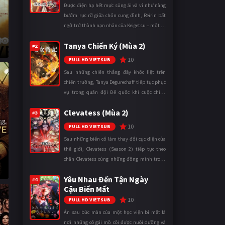
Được điện hạ hết mực sủng ái và ví như nàng
bướm rực rỡ giữa chốn cung đình, Reirin bất
ngờ trở thành nạn nhân của Keigetsu – một kẻ
sống ký sinh trong triều đình đã sử dụng ma
Tanya Chiến Ký (Mùa 2)
thuật để hoán đổi th ...
#2
10
FULL HD VIETSUB
Sau những chiến thắng đầy khốc liệt trên
chiến trường, Tanya Degurechaff tiếp tục phục
vụ trong quân đội Đế quốc khi cuộc chiến
ngày càng leo thang và mở rộng trên nhiều
Clevatess (Mùa 2)
mặt trận. Dù sở hữu tài năn ...
#3
10
FULL HD VIETSUB
Sau những biến cố làm thay đổi cục diện của
thế giới, Clevatess (Season 2) tiếp tục theo
chân Clevatess cùng những đồng minh trong
cuộc chiến chống lại các thế lực đang đẩy nhân
Yêu Nhau Đến Tận Ngày
loại đến bờ vực diệ ...
#4
Cậu Biến Mất
10
FULL HD VIETSUB
Ẩn sau bức màn của một học viện bí mật là
nơi những cô gái mồ côi được nuôi dưỡng và