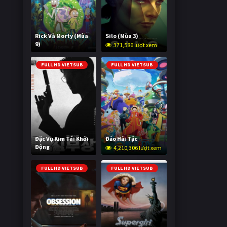
Rick Và Morty (Mùa
Silo (Mùa 3)
9)
371,586 lượt xem
3,000,337 lượt xem
FULL HD VIETSUB
FULL HD VIETSUB
Đặc Vụ Kim Tái Khởi
Đảo Hải Tặc
Động
4,210,306 lượt xem
599,584 lượt xem
FULL HD VIETSUB
FULL HD VIETSUB