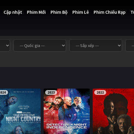
Cập nhật
Phim Mới
Phim Bộ
Phim Lẻ
Phim Chiếu Rạp
T
2024
2023
2022