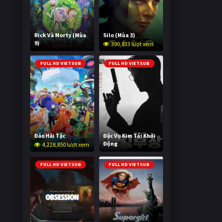
Rick Và Morty (Mùa
Silo (Mùa 3)
9)
390,833 lượt xem
3,010,853 lượt xem
FULL HD VIETSUB
FULL HD VIETSUB
Đảo Hải Tặc
Đặc Vụ Kim Tái Khởi
Động
4,228,850 lượt xem
608,387 lượt xem
FULL HD VIETSUB
FULL HD VIETSUB