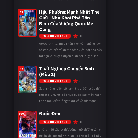
gái khi bước vào cấp ba. Lời cầu nguyện của
Hậu Phương Mạnh Nhất Thế
cậu được Thần Tình Y ...
#8
Giới - Nhà Khai Phá Tân
Binh Của Vương Quốc Mê
Cung
10
FULL HD VIETSUB
Atobe Arihito, một nhân viên văn phòng luôn
cống hiến hết mình cho công việc, bất ngờ gặp
tai nạn và được chuyển sinh đến dị giới mang
tên Vương quốc Mê Cung. Tại đây, anh trở
Thất Nghiệp Chuyển Sinh
thành một mạo hiểm gi ...
#9
(Mùa 3)
5
FULL HD VIETSUB
Sau những biến cố làm thay đổi cuộc đời,
Rudeus Greyrat tiếp tục bước vào một hành
trình mới để trưởng thành cả về sức mạnh lẫn
tinh thần. Khi đối mặt với những thử thách
Đuốc Đen
ngày càng khắc nghiệt, anh ...
#10
10
FULL HD VIETSUB
Jirô là một cậu bé được ông nuôi dưỡng và rèn
luyện để trở thành ninja, đồng thời sở hữu