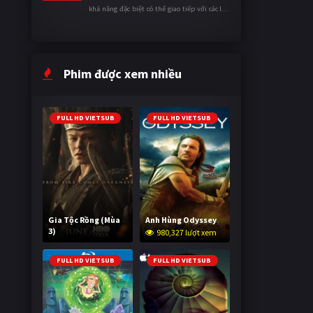
khả năng đặc biệt có thể giao tiếp với các loài
động vật. Bị mọi người xa lánh vì sự khác biệt
của mình, cậu ...
Phim được xem nhiều
FULL HD VIETSUB
FULL HD VIETSUB
Gia Tộc Rồng (Mùa
Anh Hùng Odyssey
3)
980,327 lượt xem
2,057,443 lượt xem
FULL HD VIETSUB
FULL HD VIETSUB