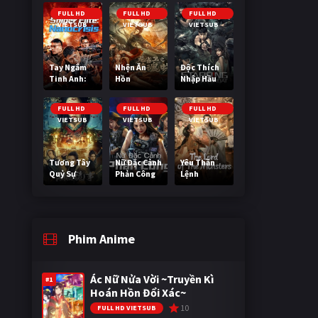
Cuối Cùng
FULL HD
FULL HD
FULL HD
VIETSUB
VIETSUB
VIETSUB
Tay Ngắm
Nhện Ăn
Độc Thích
Tinh Anh:
Hồn
Nhập Hầu
Nguy Cơ
Nano
FULL HD
FULL HD
FULL HD
VIETSUB
VIETSUB
VIETSUB
Tương Tây
Nữ Đặc Cảnh
Yêu Thần
Quỷ Sự
Phản Công
Lệnh
Phim Anime
Ác Nữ Nửa Vời ~Truyền Kì
#1
Hoán Hồn Đổi Xác~
10
FULL HD VIETSUB