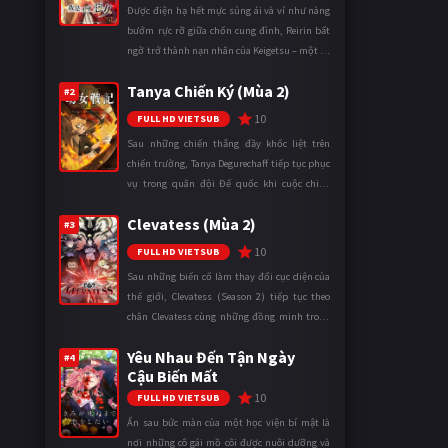
Được điện hạ hết mực sủng ái và ví như nàng
bướm rực rỡ giữa chốn cung đình, Reirin bất
ngờ trở thành nạn nhân của Keigetsu – một kẻ
sống ký sinh trong triều đình đã sử dụng ma
Tanya Chiến Ký (Mùa 2)
thuật để hoán đổi th ...
#2
10
FULL HD VIETSUB
Sau những chiến thắng đầy khốc liệt trên
chiến trường, Tanya Degurechaff tiếp tục phục
vụ trong quân đội Đế quốc khi cuộc chiến
ngày càng leo thang và mở rộng trên nhiều
Clevatess (Mùa 2)
mặt trận. Dù sở hữu tài năn ...
#3
10
FULL HD VIETSUB
Sau những biến cố làm thay đổi cục diện của
thế giới, Clevatess (Season 2) tiếp tục theo
chân Clevatess cùng những đồng minh trong
cuộc chiến chống lại các thế lực đang đẩy nhân
Yêu Nhau Đến Tận Ngày
loại đến bờ vực diệ ...
#4
Cậu Biến Mất
10
FULL HD VIETSUB
Ẩn sau bức màn của một học viện bí mật là
nơi những cô gái mồ côi được nuôi dưỡng và