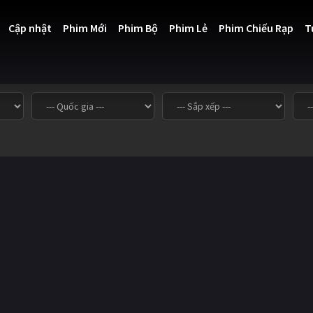
Cập nhật
Phim Mới
Phim Bộ
Phim Lẻ
Phim Chiếu Rạp
T