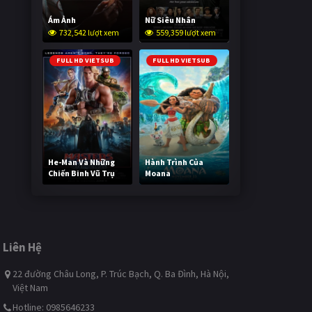
Ám Ảnh
Nữ Siêu Nhân
732,542 lượt xem
559,359 lượt xem
FULL HD VIETSUB
FULL HD VIETSUB
He-Man Và Những
Hành Trình Của
Chiến Binh Vũ Trụ
Moana
249,821 lượt xem
500,261 lượt xem
Liên Hệ
22 đường Châu Long, P. Trúc Bạch, Q. Ba Đình, Hà Nội,
Việt Nam
Hotline: 0985646233