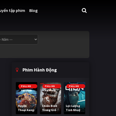
uyển tập phim
Blog
Phim Hành Động
FULL HD
FULL HD
FULL HD
VIETSUB
VIETSUB
VIETSUB
Huyền
Chiến Binh
Lực Lượng
Thoại Aang:
Trong Gió
Tinh Nhuệ
Tiết Khí Sư