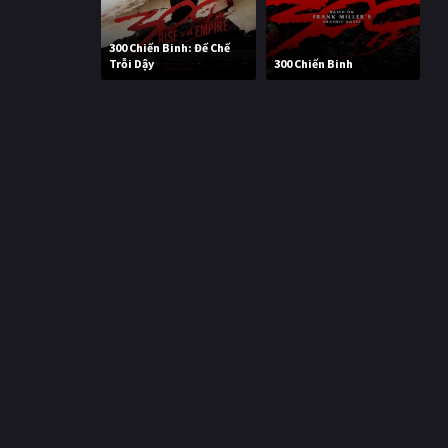
300 Chiến Binh: Đế Chế
Trỗi Dậy
300 Chiến Binh