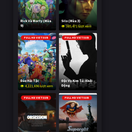
Rick Và Morty (Mùa
Silo (Mùa 3)
9)
385,471 lượt xem
3,007,690 lượt xem
FULL HD VIETSUB
FULL HD VIETSUB
Đảo Hải Tặc
Đặc Vụ Kim Tái Khởi
Động
4,221,696 lượt xem
606,210 lượt xem
FULL HD VIETSUB
FULL HD VIETSUB