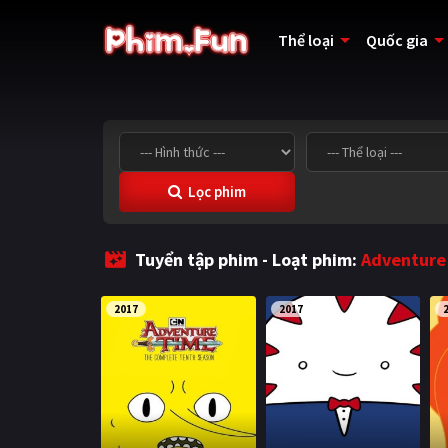
Thể loại
Quốc gia
Lọc phim
Tuyển tập phim - Loạt phim:
Adventure
2017
2017