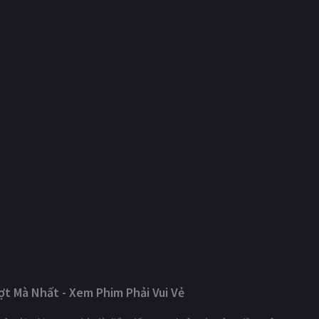
t Mà Nhất - Xem Phim Phải Vui Vẻ