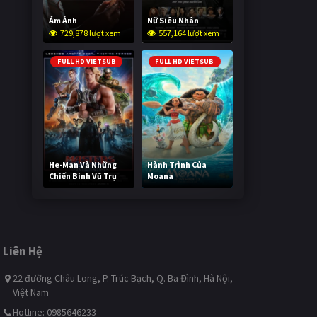
Ám Ảnh
Nữ Siêu Nhân
729,878 lượt xem
557,164 lượt xem
FULL HD VIETSUB
FULL HD VIETSUB
He-Man Và Những
Hành Trình Của
Chiến Binh Vũ Trụ
Moana
247,915 lượt xem
498,446 lượt xem
Liên Hệ
22 đường Châu Long, P. Trúc Bạch, Q. Ba Đình, Hà Nội,
Việt Nam
Hotline: 0985646233