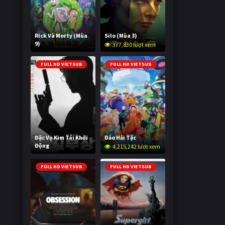
Rick Và Morty (Mùa
Silo (Mùa 3)
9)
377,830 lượt xem
3,004,361 lượt xem
FULL HD VIETSUB
FULL HD VIETSUB
Đặc Vụ Kim Tái Khởi
Đảo Hải Tặc
Động
4,215,242 lượt xem
603,268 lượt xem
FULL HD VIETSUB
FULL HD VIETSUB