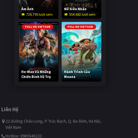
Ám Ảnh
Nữ Siêu Nhân
726,795 lượt xem
554,682 lượt xem
FULL HD VIETSUB
FULL HD VIETSUB
He-Man Và Những
Hành Trình Của
Chiến Binh Vũ Trụ
Moana
245,469 lượt xem
496,464 lượt xem
Liên Hệ
22 đường Châu Long, P. Trúc Bạch, Q. Ba Đình, Hà Nội,
Việt Nam
Hotline: 0985646233