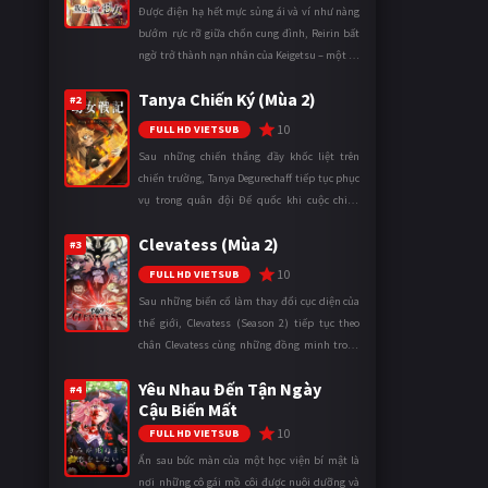
Được điện hạ hết mực sủng ái và ví như nàng
bướm rực rỡ giữa chốn cung đình, Reirin bất
ngờ trở thành nạn nhân của Keigetsu – một kẻ
sống ký sinh trong triều đình đã sử dụng ma
Tanya Chiến Ký (Mùa 2)
thuật để hoán đổi th ...
#2
10
FULL HD VIETSUB
Sau những chiến thắng đầy khốc liệt trên
chiến trường, Tanya Degurechaff tiếp tục phục
vụ trong quân đội Đế quốc khi cuộc chiến
ngày càng leo thang và mở rộng trên nhiều
Clevatess (Mùa 2)
mặt trận. Dù sở hữu tài năn ...
#3
10
FULL HD VIETSUB
Sau những biến cố làm thay đổi cục diện của
thế giới, Clevatess (Season 2) tiếp tục theo
chân Clevatess cùng những đồng minh trong
cuộc chiến chống lại các thế lực đang đẩy nhân
Yêu Nhau Đến Tận Ngày
loại đến bờ vực diệ ...
#4
Cậu Biến Mất
10
FULL HD VIETSUB
Ẩn sau bức màn của một học viện bí mật là
nơi những cô gái mồ côi được nuôi dưỡng và