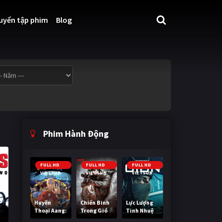
uyển tập phim
Blog
Phim Hành Động
FULL HD
FULL HD
FULL HD
VIETSUB
VIETSUB
VIETSUB
Huyền
Chiến Binh
Lực Lượng
Thoại Aang:
Trong Gió
Tinh Nhuệ
Tiết Khí Sư