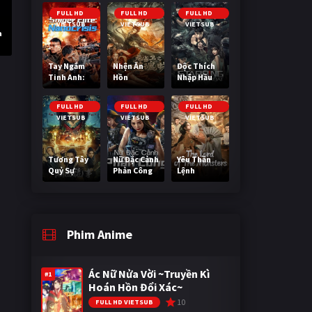
Cuối Cùng
FULL HD
FULL HD
FULL HD
VIETSUB
VIETSUB
VIETSUB
a
Tay Ngắm
Nhện Ăn
Độc Thích
Tinh Anh:
Hồn
Nhập Hầu
Nguy Cơ
Nano
FULL HD
FULL HD
FULL HD
VIETSUB
VIETSUB
VIETSUB
Tương Tây
Nữ Đặc Cảnh
Yêu Thần
Quỷ Sự
Phản Công
Lệnh
Phim Anime
Ác Nữ Nửa Vời ~Truyền Kì
#1
Hoán Hồn Đổi Xác~
10
FULL HD VIETSUB