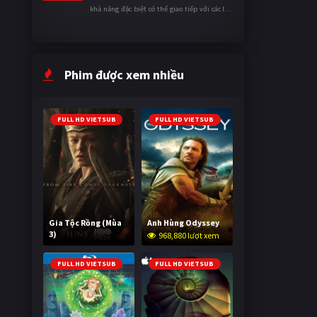
khả năng đặc biệt có thể giao tiếp với các loài
động vật. Bị mọi người xa lánh vì sự khác biệt
của mình, cậu ...
Phim được xem nhiều
FULL HD VIETSUB
FULL HD VIETSUB
Gia Tộc Rồng (Mùa
Anh Hùng Odyssey
3)
968,880 lượt xem
2,034,203 lượt xem
FULL HD VIETSUB
FULL HD VIETSUB