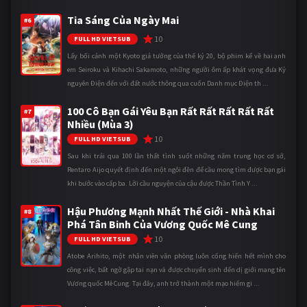
Tia Sáng Của Ngày Mai
#6
10
FULL HD VIETSUB
Lấy bối cảnh một Kyoto giả tưởng của thế kỷ 20, bộ phim kể về hai anh
em Seiroku và Kihachi Sakamoto, những người ôm ấp khát vọng đưa Kỷ
nguyên Điện đến với đất nước thông qua cuốn Danh mục Điện th ...
100 Cô Bạn Gái Yêu Bạn Rất Rất Rất Rất Rất
#7
Nhiều (Mùa 3)
10
FULL HD VIETSUB
Sau khi trải qua 100 lần thất tình suốt những năm trung học cơ sở,
Rentaro Aijo quyết định đến một ngôi đền để cầu mong tìm được bạn gái
khi bước vào cấp ba. Lời cầu nguyện của cậu được Thần Tình Y ...
Hậu Phương Mạnh Nhất Thế Giới - Nhà Khai
#8
Phá Tân Binh Của Vương Quốc Mê Cung
10
FULL HD VIETSUB
Atobe Arihito, một nhân viên văn phòng luôn cống hiến hết mình cho
công việc, bất ngờ gặp tai nạn và được chuyển sinh đến dị giới mang tên
Vương quốc Mê Cung. Tại đây, anh trở thành một mạo hiểm gi ...