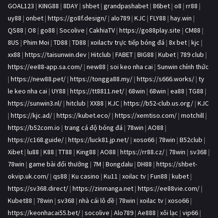
GOAL123
|
KING88
|
8DAY
|
shbet
|
grandpashabet
|
86bet
|
o8
|
rr88
|
uy88
|
onbet
|
https://go8f.design/
|
alo789
|
KJC
|
FLY88
|
hay.win
|
QS88
|
O8
|
go88
|
Socolive
|
CakhiaTV
|
https://go88play.site
|
CM88
|
8US
|
Phim Moi
|
TD88
|
TD88
|
xoilactv trực tiếp bóng đá
|
8x bet
|
kjc
|
xx88
|
https://taisunwin.dev
|
Hitclub
|
FABET
|
BIG88
|
Kubet
|
789 club
|
https://ee88-app.sa.com/
|
new88
|
soi keo nha cai
|
Sunwin chính thức
|
https://new88.pet/
|
https://tongga88.my/
|
https://s666.works/
|
ty
le keo nha cai
|
UY88
|
https://tt8811.net/
|
68win
|
68win
|
ea88
|
TG88
|
https://sunwin3.nl/
|
hitclub
|
XX88
|
KJC
|
https://b52-club.us.org/
|
KJC
|
https://kjc.ad/
|
https://kubet.eco/
|
https://xemtiso.com/
|
motchill
|
https://b52com.io
|
trang cá độ bóng đá
|
78win
|
AO88
|
https://c168.guide/
|
https://luck81.jp.net/
|
xoso66
|
78win
|
B52club
|
Xibet
|
lu88
|
K88
|
TT88
|
King88
|
AO88
|
https://rr88.cz/
|
78win
|
sv368
|
78win
|
game bài đổi thưởng
|
7M
|
Bongdalu
|
DH88
|
https://shbet-
okvip.uk.com/
|
qs88
|
Ku casino
|
Ku11
|
xoilac tv
|
Fun88
|
kubet
|
https://sv368.direct/
|
https://zinmanga.net
|
https://ee88vie.com/
|
Kubet88
|
78win
|
sv368
|
nhà cái lô đề
|
78win
|
xoilac tv
|
xoso66
|
https://keonhacai55.bet/
|
socolive
|
Alo789
|
Ae888
|
xôi lạc
|
vip66
|