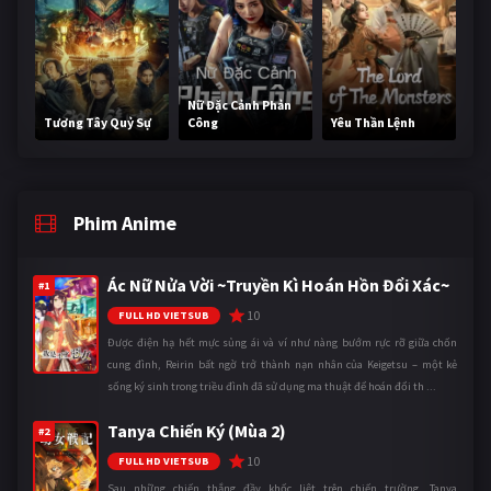
Nữ Đặc Cảnh Phản
Tương Tây Quỷ Sự
Công
Yêu Thần Lệnh
Phim Anime
Ác Nữ Nửa Vời ~Truyền Kì Hoán Hồn Đổi Xác~
#1
10
FULL HD VIETSUB
Được điện hạ hết mực sủng ái và ví như nàng bướm rực rỡ giữa chốn
cung đình, Reirin bất ngờ trở thành nạn nhân của Keigetsu – một kẻ
sống ký sinh trong triều đình đã sử dụng ma thuật để hoán đổi th ...
Tanya Chiến Ký (Mùa 2)
#2
10
FULL HD VIETSUB
Sau những chiến thắng đầy khốc liệt trên chiến trường, Tanya