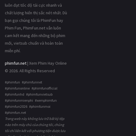
luôn đạt tốc độ tải cực nhanh và
chất lượng hiển thị sắc nét nhất. Dù
bạn gọi chúng tôi là PhimFun hay
Phim Fun, PhimFun.net vẫn luôn
cam kết mang đến những bộ phim
mới, vietsub chuẩn và hoàn toàn
miễn phí.
phimfun.net
| Xem Phim Hay Online
© 2026. All Rights Reserved
#phimfun #phimfunnet
#phimfunonline #phimfunofficial
#phimfunhd #phimfunvietsub
#phimfunmienphi #xemphimfun
#phimfun2026 #phimfunmoi
#phimfun.net
Trang web này không lưu trữ bất kỳ tệp
nào trên máy chủ của chúng tôi, chúng
tôi chỉ liên kết với phương tiện được lưu