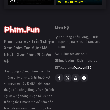
Vũ Trụ
490,568 lượt xem
239,290 lượt xem
Liên Hệ
22 đường Châu Long, P. Trúc
PhimFun.net - Trải Nghiệm
Bạch, Q. Ba Đình, Hà Nội, Việt
Nam
Xem Phim Fun Mượt Mà
Hotline: 0985646233
Nhất - Xem Phim Phải Vui
Vẻ
Email:
admin@phimfun.net
Telegram:
@golden885
Hoạt động với mục tiêu mang lại
những giây phút giải trí tuyệt vời,
PhimFun tự hào là điểm đến quen
thuộc của cộng đồng yêu điện ảnh.
Tại đây, hệ thống được tối ưu hóa
trên hạ tầng mạnh mẽ để đảm bảo
trải nghiệm xem phim fun của bạn