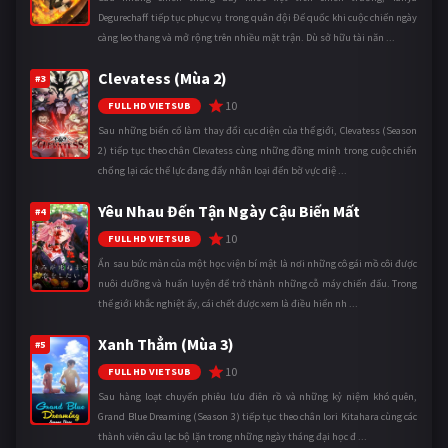
Degurechaff tiếp tục phục vụ trong quân đội Đế quốc khi cuộc chiến ngày
càng leo thang và mở rộng trên nhiều mặt trận. Dù sở hữu tài năn ...
Clevatess (Mùa 2)
#3
10
FULL HD VIETSUB
Sau những biến cố làm thay đổi cục diện của thế giới, Clevatess (Season
2) tiếp tục theo chân Clevatess cùng những đồng minh trong cuộc chiến
chống lại các thế lực đang đẩy nhân loại đến bờ vực diệ ...
Yêu Nhau Đến Tận Ngày Cậu Biến Mất
#4
10
FULL HD VIETSUB
Ẩn sau bức màn của một học viện bí mật là nơi những cô gái mồ côi được
nuôi dưỡng và huấn luyện để trở thành những cỗ máy chiến đấu. Trong
thế giới khắc nghiệt ấy, cái chết được xem là điều hiển nh ...
Xanh Thẳm (Mùa 3)
#5
10
FULL HD VIETSUB
Sau hàng loạt chuyến phiêu lưu điên rồ và những kỷ niệm khó quên,
Grand Blue Dreaming (Season 3) tiếp tục theo chân Iori Kitahara cùng các
thành viên câu lạc bộ lặn trong những ngày tháng đại học đ ...