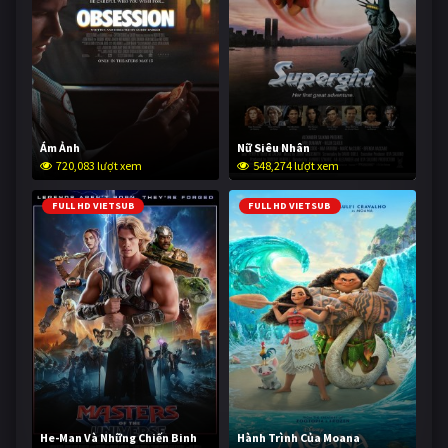
Ám Ảnh
Nữ Siêu Nhân
720,083 lượt xem
548,274 lượt xem
FULL HD VIETSUB
FULL HD VIETSUB
He-Man Và Những Chiến Binh
Hành Trình Của Moana