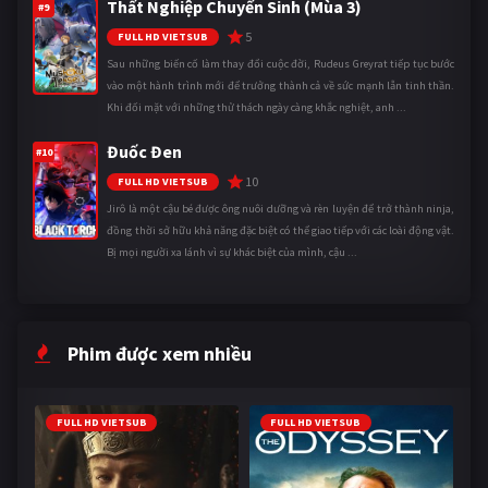
Thất Nghiệp Chuyển Sinh (Mùa 3)
#9
5
FULL HD VIETSUB
Sau những biến cố làm thay đổi cuộc đời, Rudeus Greyrat tiếp tục bước
vào một hành trình mới để trưởng thành cả về sức mạnh lẫn tinh thần.
Khi đối mặt với những thử thách ngày càng khắc nghiệt, anh ...
Đuốc Đen
#10
10
FULL HD VIETSUB
Jirô là một cậu bé được ông nuôi dưỡng và rèn luyện để trở thành ninja,
đồng thời sở hữu khả năng đặc biệt có thể giao tiếp với các loài động vật.
Bị mọi người xa lánh vì sự khác biệt của mình, cậu ...
Phim được xem nhiều
FULL HD VIETSUB
FULL HD VIETSUB