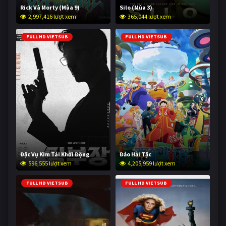
Rick Và Morty (Mùa 9)
Silo (Mùa 3)
2,997,416 lượt xem
365,044 lượt xem
FULL HD VIETSUB
FULL HD VIETSUB
Đặc Vụ Kim Tái Khởi Động
Đảo Hải Tặc
596,555 lượt xem
4,205,959 lượt xem
FULL HD VIETSUB
FULL HD VIETSUB