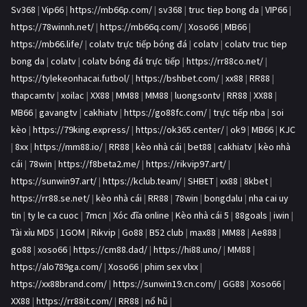
Sv368
|
Vip66
|
https://mb66p.com/
|
sv368
|
truc tiep bong da
|
VIP66
|
https://78winnh.net/
|
https://mb66q.com/
|
Xoso66
|
MB66
|
https://mb66.life/
|
colatv trực tiếp bóng đá
|
colatv
|
colatv truc tiep
bong da
|
colatv
|
colatv bóng đá trực tiếp
|
https://rr88co.net/
|
https://tylekeonhacai.futbol/
|
https://bshbet.com/
|
xx88
|
RR88
|
thapcamtv
|
xoilac
|
XX88
|
MM88
|
MM88
|
luongsontv
|
RR88
|
XX88
|
MB66
|
gavangtv
|
cakhiatv
|
https://go88fc.com/
|
trực tiếp nba
|
soi
kèo
|
https://79king.express/
|
https://ok365.center/
|
ok9
|
MB66
|
KJC
|
8xx
|
https://mm88.io/
|
RR88
|
kèo nhà cái
|
bet88
|
cakhiatv
|
kèo nhà
cái
|
78win
|
https://f8beta2.me/
|
https://rikvip97.art/
|
https://sunwin97.art/
|
https://kclub.team/
|
SHBET
|
xx88
|
8kbet
|
https://rr88.se.net/
|
kèo nhà cái
|
RR88
|
78win
|
bongdalu
|
nha cai uy
tin
|
ty le ca cuoc
|
7mcn
|
Xóc đĩa online
|
Kèo nhà cái 5
|
88goals
|
iwin
|
Tài xỉu MD5
|
1GOM
|
Rikvip
|
Go88
|
B52 club
|
max88
|
MM88
|
Ae888
|
go88
|
xoso66
|
https://cm88.dad/
|
https://hi88.uno/
|
MM88
|
https://alo789ga.com/
|
Xoso66
|
phim sex vlxx
|
https://xx88brand.com/
|
https://sunwin19.cn.com/
|
GG88
|
Xoso66
|
XX88
|
https://rr88it.com/
|
RR88
|
nổ hũ
|