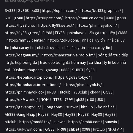
trữ trên các dịch vụ của bên thứ 3.
Sv388
|
Sv368
|
xx88
|
https://luphim.com/
|
https://bet88.graphics/
|
KJC
|
go88
|
https://rr88pet.com/
|
https://cm88.cn.com/
|
XX88
|
go88
|
https://fly88.uno/
|
https://fly88.select/
|
https://phimhayok.onl/
|
https://fly88.green/
|
FLY88
|
FLY88
|
phimhayok
|
đá gà trực tiếp
|
CM88
|
https://mm88.center/
|
https://2ok9.com/
|
nhà cái uy tín
|
nhà cái uy
tín
|
nhà cái uy tín
|
nhà cái uy tín
|
nhà cái uy tín
|
nhà cái uy tín
|
https://daga88.my/
|
https://xhamsterlive.radio.fm/
|
bóng đá trực tiếp
|
trực tiếp bóng đá
|
trực tiếp bóng đá hôm nay
|
ca khia
|
tỷ lệ kèo nhà
cái
|
90phut
|
thapcam
|
gavang
|
u888
|
SHBET
|
fly88
|
https://keonhacaitop.com/
|
https://go88.tokyo/
|
https://keonhacai.international/
|
https://phimhayok.tv/
|
https://phimhayok.co/
|
RR88
|
Hitclub
|
789Club
|
ck444
|
GG88
|
https://ok9.works/
|
NOHU
|
TT88
|
789P
|
qh88
|
rr88
|
J88
|
https://gavangtv.llc/
|
luongsontv
|
sunwin
|
hitclub
|
kèo nhà cái
|
AE888 Đăng Nhập
|
Hay88
|
Hay88
|
Hay88
|
Hay88
|
Hay88
|
Hay88
|
hitclub
|
https://mm88.tax/
|
sunwin
|
https://icm88.com/
|
sunwin
|
https://aukuwin.com/
|
GG88
|
RR88
|
shbet
|
XX88
|
Hitclub
|
NHATVIP
|