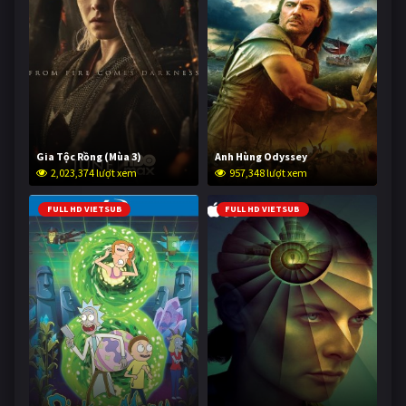
Gia Tộc Rồng (Mùa 3)
Anh Hùng Odyssey
2,023,374 lượt xem
957,348 lượt xem
FULL HD VIETSUB
FULL HD VIETSUB