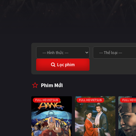
Lọc phim
Phim Mới
FULL HD VIETSUB
FULL HD VIETSUB
FULL HD V