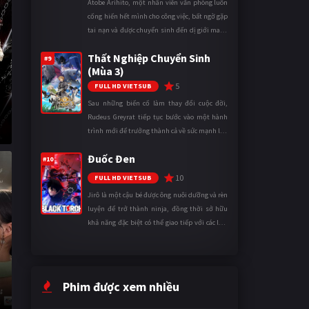
Atobe Arihito, một nhân viên văn phòng luôn
cống hiến hết mình cho công việc, bất ngờ gặp
tai nạn và được chuyển sinh đến dị giới mang
tên Vương quốc Mê Cung. Tại đây, anh trở
Thất Nghiệp Chuyển Sinh
thành một mạo hiểm gi ...
#9
(Mùa 3)
5
FULL HD VIETSUB
Sau những biến cố làm thay đổi cuộc đời,
Rudeus Greyrat tiếp tục bước vào một hành
trình mới để trưởng thành cả về sức mạnh lẫn
tinh thần. Khi đối mặt với những thử thách
Đuốc Đen
ngày càng khắc nghiệt, anh ...
#10
10
FULL HD VIETSUB
Jirô là một cậu bé được ông nuôi dưỡng và rèn
luyện để trở thành ninja, đồng thời sở hữu
khả năng đặc biệt có thể giao tiếp với các loài
động vật. Bị mọi người xa lánh vì sự khác biệt
của mình, cậu ...
Phim được xem nhiều