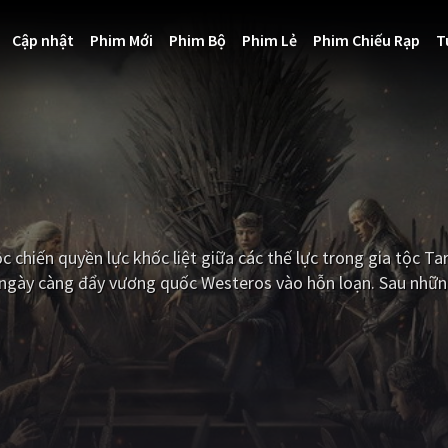
Cập nhật
Phim Mới
Phim Bộ
Phim Lẻ
Phim Chiếu Rạp
T
 chiến quyền lực khốc liệt giữa các thế lực trong gia tộc Ta
 ngày càng đẩy vương quốc Westeros vào hỗn loạn. Sau nhữ