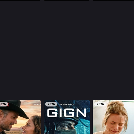
2026
2026
2026