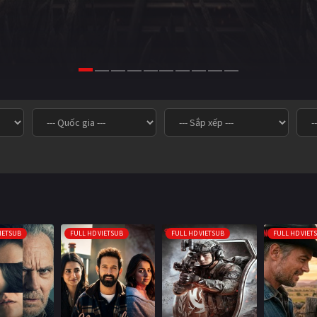
IETSUB
FULL HD VIETSUB
FULL HD VIETSUB
FULL HD VIET