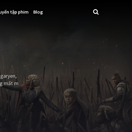
uyển tập phim
Blog
rgaryen,
ng mất m