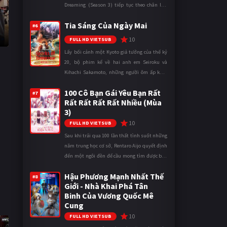
Dreaming (Season 3) tiếp tục theo chân Iori
Kitahara cùng các thành viên câu lạc bộ lặn
Tia Sáng Của Ngày Mai
trong những ngày tháng đại học đ ...
#6
10
FULL HD VIETSUB
Lấy bối cảnh một Kyoto giả tưởng của thế kỷ
20, bộ phim kể về hai anh em Seiroku và
Kihachi Sakamoto, những người ôm ấp khát
vọng đưa Kỷ nguyên Điện đến với đất nước
100 Cô Bạn Gái Yêu Bạn Rất
thông qua cuốn Danh mục Điện th ...
#7
Rất Rất Rất Rất Nhiều (Mùa
3)
10
FULL HD VIETSUB
Sau khi trải qua 100 lần thất tình suốt những
năm trung học cơ sở, Rentaro Aijo quyết định
đến một ngôi đền để cầu mong tìm được bạn
gái khi bước vào cấp ba. Lời cầu nguyện của
Hậu Phương Mạnh Nhất Thế
cậu được Thần Tình Y ...
#8
Giới - Nhà Khai Phá Tân
Binh Của Vương Quốc Mê
Cung
10
FULL HD VIETSUB