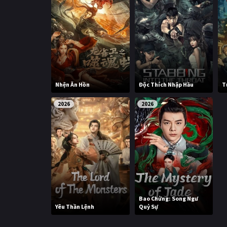
Nhện Ăn Hồn
Độc Thích Nhập Hầu
T
2026
2026
Bao Chửng: Song Ngư
Yêu Thần Lệnh
Quỷ Sự