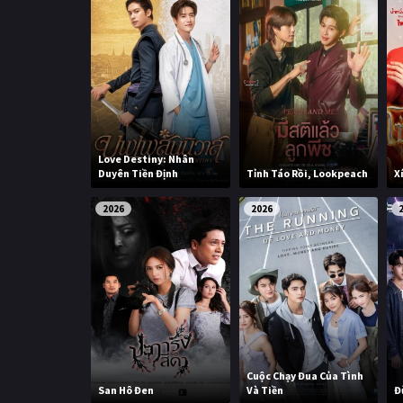
Love Destiny: Nhân
Duyên Tiền Định
Tỉnh Táo Rồi, Lookpeach
X
2026
2026
Cuộc Chạy Đua Của Tình
San Hô Đen
Và Tiền
Đ