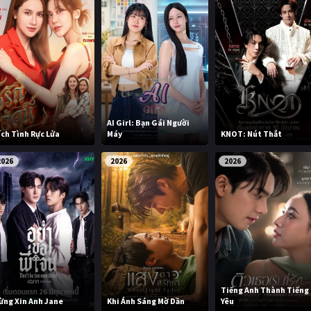
AI Girl: Bạn Gái Người
ích Tình Rực Lửa
Máy
KNOT: Nút Thắt
2026
2026
2026
Tiếng Anh Thành Tiếng
ừng Xin Anh Jane
Khi Ánh Sáng Mờ Dần
Yêu