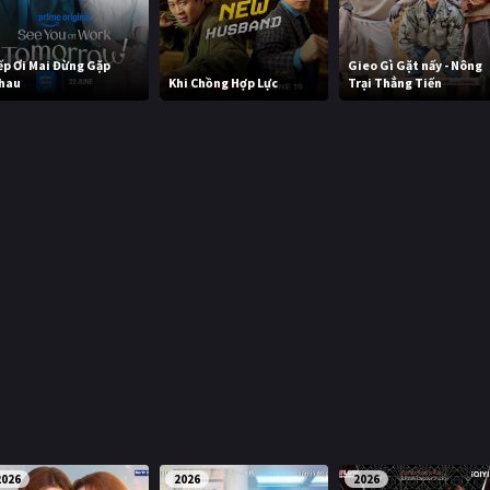
ếp Ơi Mai Đừng Gặp
Gieo Gì Gặt nấy - Nông
hau
Khi Chồng Hợp Lực
Trại Thẳng Tiến
2026
2026
2026