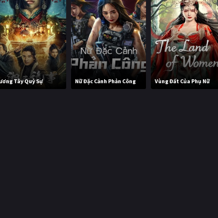
ương Tây Quỷ Sự
Nữ Đặc Cảnh Phản Công
Vùng Đất Của Phụ Nữ