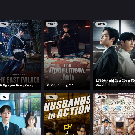
2026
2026
2026
Lời Đề Nghị Của Công T
ời Nguyền Đông Cung
Phi Vụ Chung Cư
Viên
2026
2026
2026