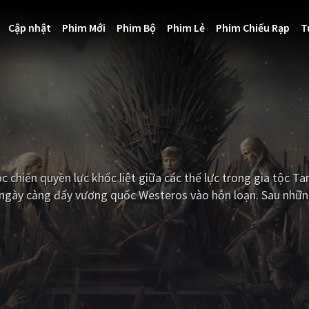
Cập nhật
Phim Mới
Phim Bộ
Phim Lẻ
Phim Chiếu Rạp
T
 chiến quyền lực khốc liệt giữa các thế lực trong gia tộc Ta
 ngày càng đẩy vương quốc Westeros vào hỗn loạn. Sau nhữ