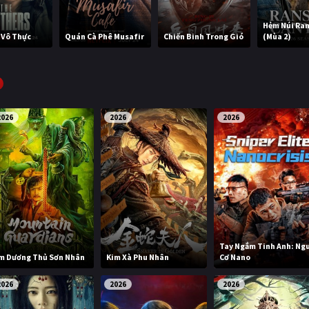
Hẻm Núi Ra
 Vô Thực
Quán Cà Phê Musafir
Chiến Binh Trong Gió
(Mùa 2)
2026
2026
2026
Tay Ngắm Tinh Anh: Ng
m Dương Thủ Sơn Nhân
Kim Xà Phu Nhân
Cơ Nano
2026
2026
2026