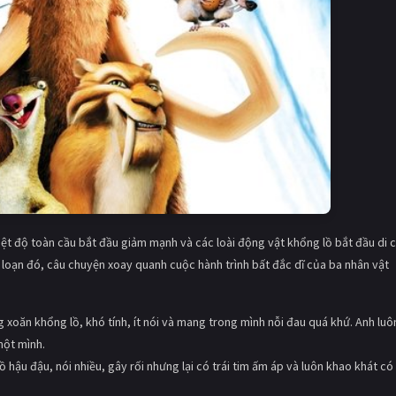
hiệt độ toàn cầu bắt đầu giảm mạnh và các loài động vật khổng lồ bắt đầu di 
n loạn đó, câu chuyện xoay quanh cuộc hành trình bất đắc dĩ của ba nhân vật
xoăn khổng lồ, khó tính, ít nói và mang trong mình nỗi đau quá khứ. Anh luô
một mình.
 hậu đậu, nói nhiều, gây rối nhưng lại có trái tim ấm áp và luôn khao khát có