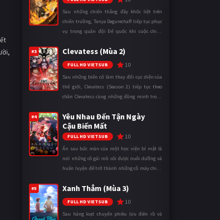
Sau những chiến thắng đầy khốc liệt trên
chiến trường, Tanya Degurechaff tiếp tục phục
vụ trong quân đội Đế quốc khi cuộc chiến
yết
ngày càng leo thang và mở rộng trên nhiều
Clevatess (Mùa 2)
ười,
mặt trận. Dù sở hữu tài năn ...
#3
10
FULL HD VIETSUB
Sau những biến cố làm thay đổi cục diện của
thế giới, Clevatess (Season 2) tiếp tục theo
chân Clevatess cùng những đồng minh trong
cuộc chiến chống lại các thế lực đang đẩy nhân
Yêu Nhau Đến Tận Ngày
loại đến bờ vực diệ ...
#4
Cậu Biến Mất
10
FULL HD VIETSUB
Ẩn sau bức màn của một học viện bí mật là
nơi những cô gái mồ côi được nuôi dưỡng và
huấn luyện để trở thành những cỗ máy chiến
đấu. Trong thế giới khắc nghiệt ấy, cái chết
Xanh Thẳm (Mùa 3)
được xem là điều hiển nh ...
#5
10
FULL HD VIETSUB
Sau hàng loạt chuyến phiêu lưu điên rồ và