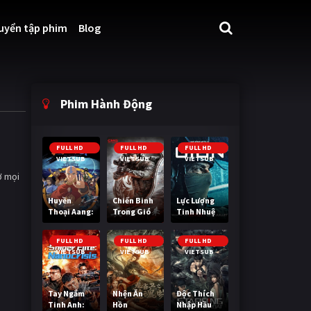
uyển tập phim
Blog
Phim Hành Động
FULL HD
FULL HD
FULL HD
VIETSUB
VIETSUB
VIETSUB
ở mọi
Huyền
Chiến Binh
Lực Lượng
Thoại Aang:
Trong Gió
Tinh Nhuệ
Tiết Khí Sư
Cuối Cùng
FULL HD
FULL HD
FULL HD
VIETSUB
VIETSUB
VIETSUB
Tay Ngắm
Nhện Ăn
Độc Thích
Tinh Anh:
Hồn
Nhập Hầu