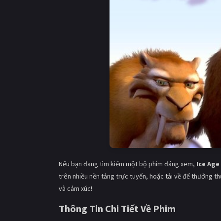
Nếu bạn đang tìm kiếm một bộ phim đáng xem,
Ice Age
trên nhiều nền tảng trực tuyến, hoặc tải về để thưởng th
và cảm xúc!
Thông Tin Chi Tiết Về Phim