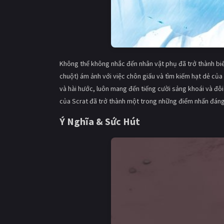
Không thể không nhắc đến nhân vật phụ đã trở thành b
chuột) ám ảnh với việc chôn giấu và tìm kiếm hạt dẻ củ
và hài hước, luôn mang đến tiếng cười sảng khoái và đôi 
của Scrat đã trở thành một trong những điểm nhấn đáng
Ý Nghĩa & Sức Hút