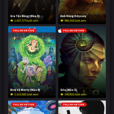
Gia Tộc Rồng (Mùa 3)
Anh Hùng Odyssey
2,057,579 lượt xem
980,365 lượt xem
FULL HD VIETSUB
FULL HD VIETSUB
Rick Và Morty (Mùa 9)
Silo (Mùa 3)
3,010,881 lượt xem
390,850 lượt xem
FULL HD VIETSUB
FULL HD VIETSUB