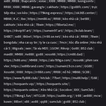
xx88
|
RR88
|
thapcamtv
|
xoilac
|
XX88
|
MM88
|
MM88
|
luongsontv
|
RR88
|
XX88
|
MB66
|
gavangtv
|
cakhiatv
|
https://go88fc.com/
|
trực
tiếp nba
|
soi kèo
|
https://79king.express/
|
https://ok365.center/
|
MB66
|
KJC
|
8xx
|
https://mm88.io/
|
RR88
|
kèo nhà cái
|
bet88
|
cakhiatv
|
kèo nhà cái
|
78win
|
https://f8beta2.me/
|
https://rikvip97.art/
|
https://sunwin97.art/
|
https://kclub.team/
|
SHBET
|
xx88
|
8kbet
|
https://rr88.se.net/
|
kèo nhà cái
|
RR88
|
78win
|
bongdalu
|
nha cai uy tin
|
ty le ca cuoc
|
7mcn
|
Xóc đĩa online
|
Kèo nhà
cái 5
|
88goals
|
iwin
|
Tài xỉu MD5
|
1GOM
|
Rikvip
|
Go88
|
B52 club
|
max88
|
MM88
|
Ae888
|
go88
|
xoso66
|
https://cm88.dad/
|
https://hi88.uno/
|
MM88
|
https://alo789ga.com/
|
Xoso66
|
phim sex
vlxx
|
https://xx88brand.com/
|
https://sunwin19.cn.com/
|
GG88
|
Xoso66
|
XX88
|
https://rr88it.com/
|
RR88
|
nổ hũ
|
MB66
|
SC88
|
https://www.fly888.club/
|
hitclub
|
77bet
|
https://mu88.help/
|
f168
|
https://hoiquantv.vip/
|
https://hoiquantv.site/
|
https://hoiquantv.online/
|
Kèo Nhà Cái
|
Socolive
|
8XX
|
SumClub
|
https://79king1.fun/
|
HITCLUB
|
https://uu88n.org/
|
tr88
|
ae888
|
mcw
|
kuwin
|
88bet
|
x88
|
ao88
|
qq88
|
sumclub
|
go88
|
B52 club
|