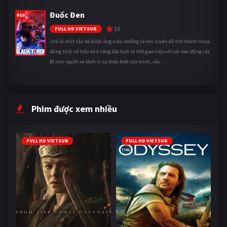
Đuốc Đen
#10
10
FULL HD VIETSUB
Jirô là một cậu bé được ông nuôi dưỡng và rèn luyện để trở thành ninja,
đồng thời sở hữu khả năng đặc biệt có thể giao tiếp với các loài động vật.
Bị mọi người xa lánh vì sự khác biệt của mình, cậu ...
Phim được xem nhiều
FULL HD VIETSUB
FULL HD VIETSUB