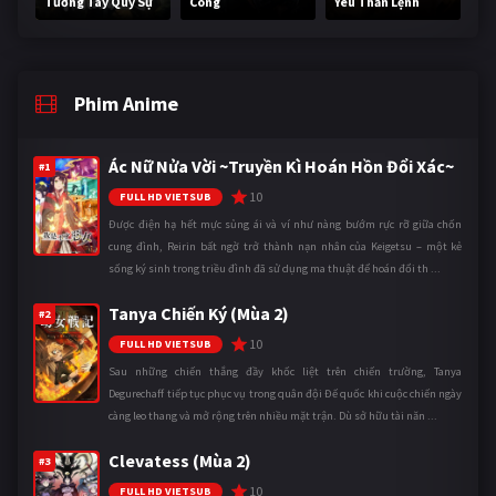
Tương Tây Quỷ Sự
Công
Yêu Thần Lệnh
Phim Anime
Ác Nữ Nửa Vời ~Truyền Kì Hoán Hồn Đổi Xác~
#1
10
FULL HD VIETSUB
Được điện hạ hết mực sủng ái và ví như nàng bướm rực rỡ giữa chốn
cung đình, Reirin bất ngờ trở thành nạn nhân của Keigetsu – một kẻ
sống ký sinh trong triều đình đã sử dụng ma thuật để hoán đổi th ...
Tanya Chiến Ký (Mùa 2)
#2
10
FULL HD VIETSUB
Sau những chiến thắng đầy khốc liệt trên chiến trường, Tanya
Degurechaff tiếp tục phục vụ trong quân đội Đế quốc khi cuộc chiến ngày
càng leo thang và mở rộng trên nhiều mặt trận. Dù sở hữu tài năn ...
Clevatess (Mùa 2)
#3
10
FULL HD VIETSUB