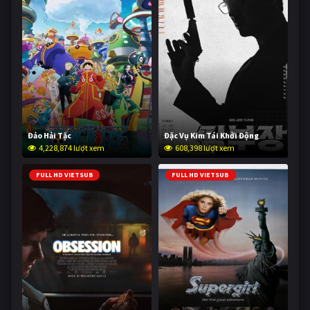
Đảo Hải Tặc
Đặc Vụ Kim Tái Khởi Động
4,228,874 lượt xem
608,398 lượt xem
FULL HD VIETSUB
FULL HD VIETSUB