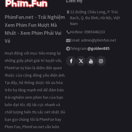
Liên Hệ
22 đường Châu Long, P. Trúc
PhimFun.net - Trải Nghiệm
Bạch, Q. Ba Đình, Hà Nội, Việt
Nam
Xem Phim Fun Mượt Mà
Hotline: 0985646233
Nhất - Xem Phim Phải Vui
Vẻ
Email:
admin@phimfun.net
Telegram:
@golden885
Hoạt động với mục tiêu mang lại
những giây phút giải trí tuyệt vời,
PhimFun tự hào là điểm đến quen
thuộc của cộng đồng yêu điện ảnh.
Tại đây, hệ thống được tối ưu hóa
trên hạ tầng mạnh mẽ để đảm bảo
trải nghiệm xem phim fun của bạn
luôn đạt tốc độ tải cực nhanh và
chất lượng hiển thị sắc nét nhất. Dù
bạn gọi chúng tôi là PhimFun hay
Phim Fun, PhimFun.net vẫn luôn