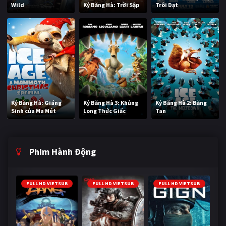
Wild
Kỷ Băng Hà: Trời Sập
Trôi Dạt
Kỷ Băng Hà: Giáng
Kỷ Băng Hà 3: Khủng
Kỷ Băng Hà 2: Băng
Sinh của Ma Mút
Long Thức Giấc
Tan
Phim Hành Động
FULL HD VIETSUB
FULL HD VIETSUB
FULL HD VIETSUB