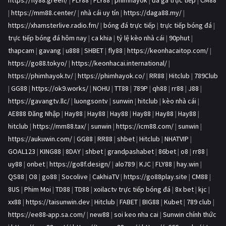
https://fly88.green/
|
FLY88
|
FLY88
|
phimhayok
|
đá gà trực tiếp
|
CM88
|
https://mm88.center/
|
nhà cái uy tín
|
https://daga88.my/
|
https://xhamsterlive.radio.fm/
|
bóng đá trực tiếp
|
trực tiếp bóng đá
|
trực tiếp bóng đá hôm nay
|
ca khia
|
tỷ lệ kèo nhà cái
|
90phut
|
thapcam
|
gavang
|
u888
|
SHBET
|
fly88
|
https://keonhacaitop.com/
|
https://go88.tokyo/
|
https://keonhacai.international/
|
https://phimhayok.tv/
|
https://phimhayok.co/
|
RR88
|
Hitclub
|
789Club
|
GG88
|
https://ok9.works/
|
NOHU
|
TT88
|
789P
|
qh88
|
rr88
|
J88
|
https://gavangtv.llc/
|
luongsontv
|
sunwin
|
hitclub
|
kèo nhà cái
|
AE888 Đăng Nhập
|
Hay88
|
Hay88
|
Hay88
|
Hay88
|
Hay88
|
Hay88
|
hitclub
|
https://mm88.tax/
|
sunwin
|
https://icm88.com/
|
sunwin
|
https://aukuwin.com/
|
GG88
|
RR88
|
shbet
|
Hitclub
|
NHATVIP
|
GOAL123
|
KING88
|
8DAY
|
shbet
|
grandpashabet
|
86bet
|
o8
|
rr88
|
uy88
|
onbet
|
https://go8f.design/
|
alo789
|
KJC
|
FLY88
|
hay.win
|
QS88
|
O8
|
go88
|
Socolive
|
CakhiaTV
|
https://go88play.site
|
CM88
|
8US
|
Phim Moi
|
TD88
|
TD88
|
xoilactv trực tiếp bóng đá
|
8x bet
|
kjc
|
xx88
|
https://taisunwin.dev
|
Hitclub
|
FABET
|
BIG88
|
Kubet
|
789 club
|
https://ee88-app.sa.com/
|
new88
|
soi keo nha cai
|
Sunwin chính thức