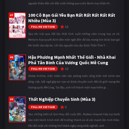
nguyên Điện đến với đất nước thông qua cuốn Danh mục Điện th ...
100 Cô Bạn Gái Yêu Bạn Rất Rất Rất Rất Rất
#7
Nhiều (Mùa 3)
10
FULL HD VIETSUB
Sau khi trải qua 100 lần thất tình suốt những năm trung học cơ sở,
Rentaro Aijo quyết định đến một ngôi đền để cầu mong tìm được bạn gái
khi bước vào cấp ba. Lời cầu nguyện của cậu được Thần Tình Y ...
Hậu Phương Mạnh Nhất Thế Giới - Nhà Khai
#8
Phá Tân Binh Của Vương Quốc Mê Cung
10
FULL HD VIETSUB
Atobe Arihito, một nhân viên văn phòng luôn cống hiến hết mình cho
công việc, bất ngờ gặp tai nạn và được chuyển sinh đến dị giới mang tên
Vương quốc Mê Cung. Tại đây, anh trở thành một mạo hiểm gi ...
Thất Nghiệp Chuyển Sinh (Mùa 3)
#9
5
FULL HD VIETSUB
Sau những biến cố làm thay đổi cuộc đời, Rudeus Greyrat tiếp tục bước
vào một hành trình mới để trưởng thành cả về sức mạnh lẫn tinh thần.
Khi đối mặt với những thử thách ngày càng khắc nghiệt, anh ...