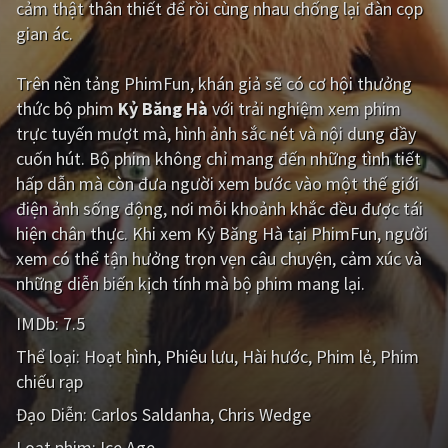
cảm thật thân thiết để rồi cùng nhau chống lại đàn cọp
gian ác.
Giật gân
Gia đình
Bí ẩn
Lịch sử
Trên nền tảng
PhimFun
, khán giả sẽ có cơ hội thưởng
thức bộ phim
Kỷ Băng Hà
với trải nghiệm xem phim
Viễn Tây
Tiểu sử
trực tuyến mượt mà, hình ảnh sắc nét và nội dung đầy
GameShow
DramaTV
cuốn hút. Bộ phim không chỉ mang đến những tình tiết
hấp dẫn mà còn đưa người xem bước vào một thế giới
QUỐC GIA
điện ảnh sống động, nơi mỗi khoảnh khắc đều được tái
hiện chân thực. Khi xem Kỷ Băng Hà tại PhimFun, người
Âu - Mỹ
Trung Quốc - Hồng Kông
xem có thể tận hưởng trọn vẹn câu chuyện, cảm xúc và
những diễn biến kịch tính mà bộ phim mang lại.
Hàn Quốc
Nhật Bản
IMDb:
7.5
Ấn Độ
Việt Nam
Thể loại:
Hoạt hình
Phiêu lưu
Hài hước
Phim lẻ
Phim
Tổng hợp
chiếu rạp
Đạo Diễn:
Carlos Saldanha
Chris Wedge
CẬP NHẬT
Loạt phim:
Ice Age