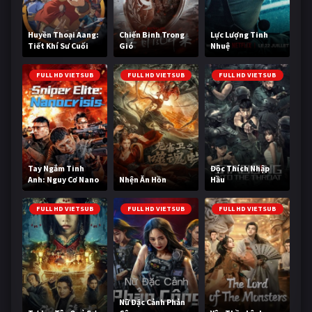
Huyền Thoại Aang:
Chiến Binh Trong
Lực Lượng Tinh
Tiết Khí Sư Cuối
Gió
Nhuệ
Cùng
FULL HD VIETSUB
FULL HD VIETSUB
FULL HD VIETSUB
Tay Ngắm Tinh
Độc Thích Nhập
Anh: Nguy Cơ Nano
Nhện Ăn Hồn
Hầu
FULL HD VIETSUB
FULL HD VIETSUB
FULL HD VIETSUB
Nữ Đặc Cảnh Phản