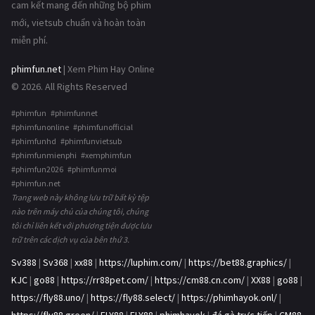
cam kết mang đến những bộ phim
mới, vietsub chuẩn và hoàn toàn
miễn phí.
phimfun.net
| Xem Phim Hay Online
© 2026. All Rights Reserved
#phimfun #phimfunnet
#phimfunonline #phimfunofficial
#phimfunhd #phimfunvietsub
#phimfunmienphi #xemphimfun
#phimfun2026 #phimfunmoi
#phimfun.net
Trang web này không lưu trữ bất kỳ tệp
nào trên máy chủ của chúng tôi, chúng
tôi chỉ liên kết với phương tiện được lưu
trữ trên các dịch vụ của bên thứ 3.
Sv388
|
Sv368
|
xx88
|
https://luphim.com/
|
https://bet88.graphics/
|
KJC
|
go88
|
https://rr88pet.com/
|
https://cm88.cn.com/
|
XX88
|
go88
|
https://fly88.uno/
|
https://fly88.select/
|
https://phimhayok.onl/
|