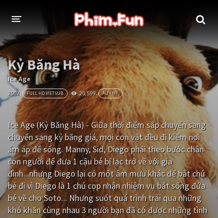
THỂ LOẠI
Kỷ Băng Hà
Thần thoại - Cổ trang
Hành động
Ice Age
2002
20,599
FULL HD VIETSUB
ÂU - MỸ
Tâm lý
Chiến tranh
Võ thuật - Kiếm hiệp
Nhạc kịch
Ice Age (Kỷ Băng Hà) - Giữa thời điểm sắp chuyển sang
chuyển sang kỷ băng giá, mọi con vật đều đi kiếm nơi
Kinh dị
Tội phạm - Hình sự
ấm áp để sống. Manny, Sid, Diego phải theo bước chân
Phiêu lưu
Hài hước
con người để đưa 1 cậu bé bị lạc trở về với gia
đình...nhưng Diego lại có một âm mưu khác để bắt chú
Viễn tưởng
Khoa học - Tài liệu
bé đi vì Diego là 1 chú cọp nhận nhiệm vụ bắt sống đứa
Hoạt hình
Thể thao
bé về cho Soto... Nhưng suốt quá trình trải qua những
khó khăn cùng nhau 3 người bạn đã có được những tình
Tình cảm - Lãng mạn
Kỳ ảo