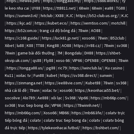
|
https://new88.pet/
|
https://tongga88.my/
|
https://s666.works/
|
ty
le keo nha cai
|
UY88
|
https://tt8811.net/
|
68win
|
68win
|
ea88
|
TG88
|
https://sunwin3.nl/
|
hitclub
|
XX88
|
KJC
|
https://b52-club.us.org/
|
KJC
|
https://kjc.ad/
|
https://kubet.eco/
|
https://xemtiso.com/
|
motchill
|
https://b52com.io
|
trang cá độ bóng đá
|
78win
|
AO88
|
https://c168.guide/
|
https://luck81.jp.net/
|
xoso66
|
78win
|
B52club
|
Xibet
|
lu88
|
K88
|
TT88
|
King88
|
AO88
|
https://rr88.cz/
|
78win
|
sv368
|
78win
|
game bài đổi thưởng
|
7M
|
Bongdalu
|
DH88
|
https://shbet-
okvip.uk.com/
|
qs88
|
Fly88
|
xoso 66
|
VIP66
|
OPEN88
|
OPEN88
|
78win
|
https://tongga88.us/
|
pg88
|
ric79
|
https://iwinclub.la/
|
Ku casino
|
Ku11
|
xoilac tv
|
Fun88
|
kubet
|
https://sv368.direct/
|
sunwin
|
https://zinmanga.net
|
https://ee88vie.com/
|
Kubet88
|
78win
|
sv368
|
nhà cái lô đề
|
78win
|
xoilac tv
|
xoso66
|
https://keonhacai55.bet/
|
socolive
|
Alo789
|
Ae888
|
xôi lạc
|
Sv368
|
Vip66
|
https://mb66p.com/
|
sv368
|
truc tiep bong da
|
VIP66
|
https://78winnh.net/
|
https://mb66q.com/
|
Xoso66
|
MB66
|
https://mb66.life/
|
colatv trực
tiếp bóng đá
|
colatv
|
colatv truc tiep bong da
|
colatv
|
colatv bóng
đá trực tiếp
|
https://tylekeonhacai.futbol/
|
https://bshbet.com/
|