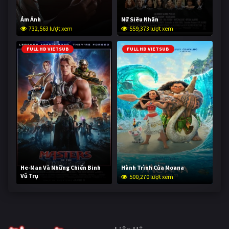
Ám Ảnh
Nữ Siêu Nhân
732,563 lượt xem
559,373 lượt xem
FULL HD VIETSUB
FULL HD VIETSUB
He-Man Và Những Chiến Binh
Hành Trình Của Moana
Vũ Trụ
500,270 lượt xem
249,836 lượt xem