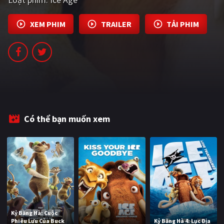
PHIM MỚI
XEM PHIM
TRAILER
TẢI PHIM
PHIM BỘ
PHIM LẺ
PHIM CHIẾU RẠP
TUYỂN TẬP PHIM
BLOG
Có thể bạn muốn xem
Kỷ Băng Hà: Cuộc
Phiêu Lưu Của Buck
Kỷ Băng Hà 4: Lục Địa