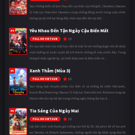
Sau những biến cố làm thay đổi cục diện của thế giới, Clevatess (Season
2) tiếp tục theo chân Clevatess cùng những đồng minh trong cuộc chiến
chống lại các thế lực đang đẩy nhân loại đến bờ vực diệ ...
Yêu Nhau Đến Tận Ngày Cậu Biến Mất
#4
10
FULL HD VIETSUB
Ẩn sau bức màn của một học viện bí mật là nơi những cô gái mồ côi được
nuôi dưỡng và huấn luyện để trở thành những cỗ máy chiến đấu. Trong
thế giới khắc nghiệt ấy, cái chết được xem là điều hiển nh ...
Xanh Thẳm (Mùa 3)
#5
10
FULL HD VIETSUB
Sau hàng loạt chuyến phiêu lưu điên rồ và những kỷ niệm khó quên,
Grand Blue Dreaming (Season 3) tiếp tục theo chân Iori Kitahara cùng các
thành viên câu lạc bộ lặn trong những ngày tháng đại học đ ...
Tia Sáng Của Ngày Mai
#6
10
FULL HD VIETSUB
Lấy bối cảnh một Kyoto giả tưởng của thế kỷ 20, bộ phim kể về hai anh
em Seiroku và Kihachi Sakamoto, những người ôm ấp khát vọng đưa Kỷ