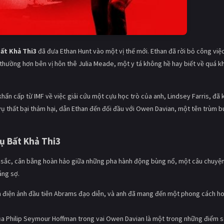
ất Khả Thi3
đã đưa Ethan Hunt vào một vị thế mới. Ethan đã rời bỏ công việ
thường hơn bên vị hôn thê Julia Meade, một y tá không hề hay biết về quá k
khẩn cấp từ IMF về việc giải cứu một cựu học trò của anh, Lindsey Farris, đã
m vụ thất bại thảm hại, dẫn Ethan đến đối đầu với Owen Davian, một tên trùm 
ụ Bất Khả Thi3
 sắc, cân bằng hoàn hảo giữa những pha hành động bùng nổ, một câu chuyện
áng sợ.
 điện ảnh đầu tiên Abrams đạo diễn, và anh đã mang đến một phong cách h
ủa Philip Seymour Hoffman trong vai Owen Davian là một trong những điểm 