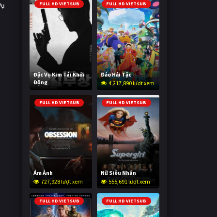
FULL HD VIETSUB
FULL HD VIETSUB
Vụ
Đặc Vụ Kim Tái Khởi
Đảo Hải Tặc
Động
4,217,890 lượt xem
604,463 lượt xem
FULL HD VIETSUB
FULL HD VIETSUB
Ám Ảnh
Nữ Siêu Nhân
727,928 lượt xem
555,691 lượt xem
FULL HD VIETSUB
FULL HD VIETSUB