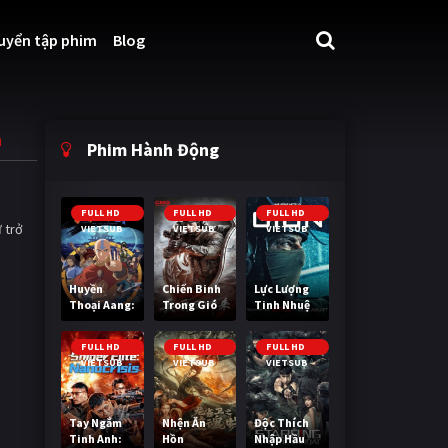
uyển tập phim
Blog
n
Phim Hành Động
FULL HD
FULL HD
FULL HD
 trở
VIETSUB
VIETSUB
VIETSUB
Huyền
Chiến Binh
Lực Lượng
Thoại Aang:
Trong Gió
Tinh Nhuệ
Tiết Khí Sư
Cuối Cùng
FULL HD
FULL HD
FULL HD
VIETSUB
VIETSUB
VIETSUB
Tay Ngắm
Nhện Ăn
Độc Thích
Tinh Anh:
Hồn
Nhập Hầu