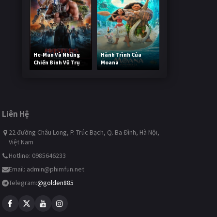
He-Man Và Những
Hành Trình Của
Chiến Binh Vũ Trụ
Moana
246,353 lượt xem
497,164 lượt xem
Liên Hệ
22 đường Châu Long, P. Trúc Bạch, Q. Ba Đình, Hà Nội,
Việt Nam
Hotline: 0985646233
Email:
admin@phimfun.net
Telegram:
@golden885