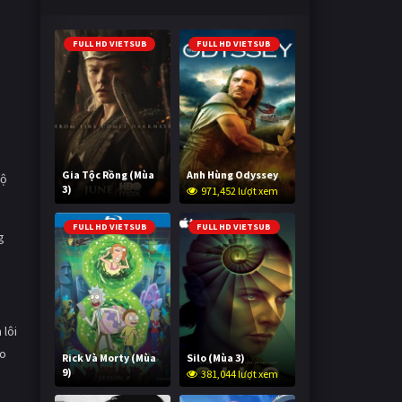
FULL HD VIETSUB
FULL HD VIETSUB
Gia Tộc Rồng (Mùa
Anh Hùng Odyssey
Bộ
3)
971,452 lượt xem
2,037,560 lượt xem
FULL HD VIETSUB
FULL HD VIETSUB
g
 lôi
ào
Rick Và Morty (Mùa
Silo (Mùa 3)
9)
381,044 lượt xem
3,005,509 lượt xem