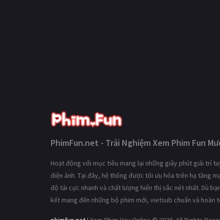
PhimFun.net - Trải Nghiệm Xem Phim Fun Mượ
Hoạt động với mục tiêu mang lại những giây phút giải trí 
điện ảnh. Tại đây, hệ thống được tối ưu hóa trên hạ tầng 
độ tải cực nhanh và chất lượng hiển thị sắc nét nhất. Dù b
kết mang đến những bộ phim mới, vietsub chuẩn và hoàn t
phimfun.net
| Xem Phim Hay Online © 2026. All Rights Res