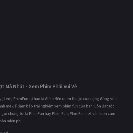
t Mà Nhất - Xem Phim Phải Vui Vẻ
tuyệt vời, PhimFun tự hào là điểm đến quen thuộc của cộng đồng yêu
mạnh mẽ để đảm bảo trải nghiệm xem phim fun của bạn luôn đạt tốc
ạn gọi chúng tôi là PhimFun hay Phim Fun, PhimFun.net vẫn luôn cam
oàn miễn phí.
erved