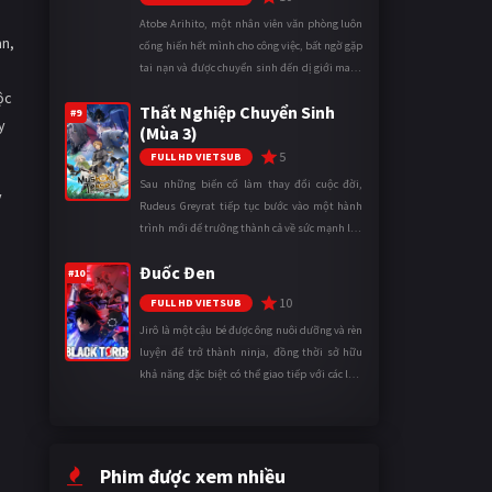
Atobe Arihito, một nhân viên văn phòng luôn
an,
cống hiến hết mình cho công việc, bất ngờ gặp
tai nạn và được chuyển sinh đến dị giới mang
tên Vương quốc Mê Cung. Tại đây, anh trở
ộc
Thất Nghiệp Chuyển Sinh
thành một mạo hiểm gi ...
#9
y
(Mùa 3)
5
FULL HD VIETSUB
Sau những biến cố làm thay đổi cuộc đời,
y
Rudeus Greyrat tiếp tục bước vào một hành
trình mới để trưởng thành cả về sức mạnh lẫn
tinh thần. Khi đối mặt với những thử thách
Đuốc Đen
ngày càng khắc nghiệt, anh ...
#10
10
FULL HD VIETSUB
Jirô là một cậu bé được ông nuôi dưỡng và rèn
luyện để trở thành ninja, đồng thời sở hữu
khả năng đặc biệt có thể giao tiếp với các loài
động vật. Bị mọi người xa lánh vì sự khác biệt
của mình, cậu ...
Phim được xem nhiều