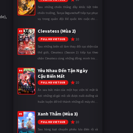
Sau những chiến thắng đầy khốc liệt trên
chiến trường, Tanya Degurechaff tiếp tục phục
de),
vụ trong quân đội Đế quốc khi cuộc chiến
ngày càng leo thang và mở rộng trên nhiều
Clevatess (Mùa 2)
mặt trận. Dù sở hữu tài năn ...
#3
10
FULL HD VIETSUB
Sau những biến cố làm thay đổi cục diện của
thế giới, Clevatess (Season 2) tiếp tục theo
chân Clevatess cùng những đồng minh trong
cuộc chiến chống lại các thế lực đang đẩy nhân
Yêu Nhau Đến Tận Ngày
loại đến bờ vực diệ ...
#4
Cậu Biến Mất
10
FULL HD VIETSUB
Ẩn sau bức màn của một học viện bí mật là
nơi những cô gái mồ côi được nuôi dưỡng và
huấn luyện để trở thành những cỗ máy chiến
đấu. Trong thế giới khắc nghiệt ấy, cái chết
Xanh Thẳm (Mùa 3)
được xem là điều hiển nh ...
#5
10
FULL HD VIETSUB
Sau hàng loạt chuyến phiêu lưu điên rồ và