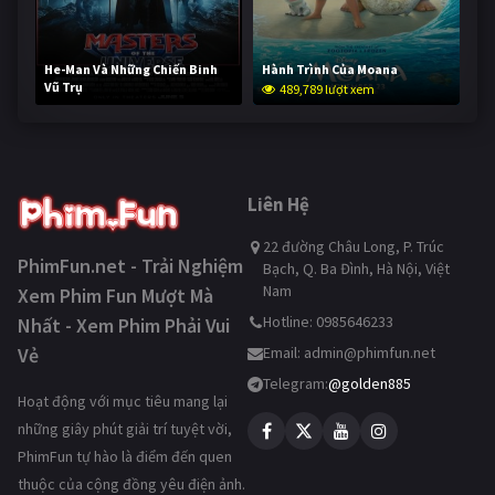
He-Man Và Những Chiến Binh
Hành Trình Của Moana
Vũ Trụ
489,789 lượt xem
238,295 lượt xem
Liên Hệ
22 đường Châu Long, P. Trúc
PhimFun.net - Trải Nghiệm
Bạch, Q. Ba Đình, Hà Nội, Việt
Nam
Xem Phim Fun Mượt Mà
Hotline: 0985646233
Nhất - Xem Phim Phải Vui
Vẻ
Email:
admin@phimfun.net
Telegram:
@golden885
Hoạt động với mục tiêu mang lại
những giây phút giải trí tuyệt vời,
PhimFun tự hào là điểm đến quen
thuộc của cộng đồng yêu điện ảnh.