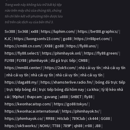
Trang web này không lưu trữ bất kỳ tệp
nào trên máy chủ của chúng tôi, chúng
tôi chỉ liên kết với phương tiện được lưu
trữ trên các dịch vụ của bên thứ 3.
Sv388
|
Sv368
|
xx88
|
https://luphim.com/
|
https://bet88.graphics/
|
KJC
|
https://luongsontv23.com/
|
go88
|
https://rr88pet.com/
|
https://cm88.cn.com/
|
XX88
|
go88
|
https://fly88.uno/
|
https://fly88.select/
|
https://phimhayok.onl/
|
https://fly88.green/
|
FLY88
|
FLY88
|
phimhayok
|
đá gà trực tiếp
|
CM88
|
https://mm88.center/
|
https://2ok9.com/
|
nhà cái uy tín
|
nhà cái uy tín
|
nhà cái uy tín
|
nhà cái uy tín
|
nhà cái uy tín
|
nhà cái uy tín
|
https://daga88.my/
|
https://xhamsterlive.radio.fm/
|
bóng đá trực tiếp
|
trực tiếp bóng đá
|
trực tiếp bóng đá hôm nay
|
ca khia
|
tỷ lệ kèo nhà
cái
|
90phut
|
thapcam
|
gavang
|
u888
|
SHBET
|
fly88
|
https://keonhacaitop.com/
|
https://go88.tokyo/
|
https://keonhacai.international/
|
https://phimhayok.tv/
|
https://phimhayok.co/
|
RR88
|
Hitclub
|
789Club
|
ck444
|
GG88
|
https://ok9.works/
|
NOHU
|
TT88
|
789P
|
qh88
|
rr88
|
J88
|