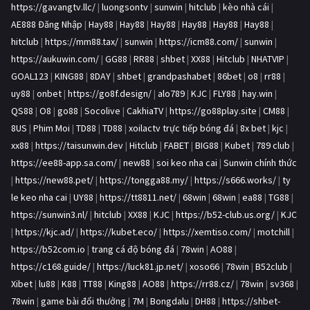
https://gavangtv.llc/
|
luongsontv
|
sunwin
|
hitclub
|
kèo nhà cái
|
AE888 Đăng Nhập
|
Hay88
|
Hay88
|
Hay88
|
Hay88
|
Hay88
|
Hay88
|
hitclub
|
https://mm88.tax/
|
sunwin
|
https://icm88.com/
|
sunwin
|
https://aukuwin.com/
|
GG88
|
RR88
|
shbet
|
XX88
|
Hitclub
|
NHATVIP
|
GOAL123
|
KING88
|
8DAY
|
shbet
|
grandpashabet
|
86bet
|
o8
|
rr88
|
uy88
|
onbet
|
https://go8f.design/
|
alo789
|
KJC
|
FLY88
|
hay.win
|
QS88
|
O8
|
go88
|
Socolive
|
CakhiaTV
|
https://go88play.site
|
CM88
|
8US
|
Phim Moi
|
TD88
|
TD88
|
xoilactv trực tiếp bóng đá
|
8x bet
|
kjc
|
xx88
|
https://taisunwin.dev
|
Hitclub
|
FABET
|
BIG88
|
Kubet
|
789 club
|
https://ee88-app.sa.com/
|
new88
|
soi keo nha cai
|
Sunwin chính thức
|
https://new88.pet/
|
https://tongga88.my/
|
https://s666.works/
|
ty
le keo nha cai
|
UY88
|
https://tt8811.net/
|
68win
|
68win
|
ea88
|
TG88
|
https://sunwin3.nl/
|
hitclub
|
XX88
|
KJC
|
https://b52-club.us.org/
|
KJC
|
https://kjc.ad/
|
https://kubet.eco/
|
https://xemtiso.com/
|
motchill
|
https://b52com.io
|
trang cá độ bóng đá
|
78win
|
AO88
|
https://c168.guide/
|
https://luck81.jp.net/
|
xoso66
|
78win
|
B52club
|
Xibet
|
lu88
|
K88
|
TT88
|
King88
|
AO88
|
https://rr88.cz/
|
78win
|
sv368
|
78win
|
game bài đổi thưởng
|
7M
|
Bongdalu
|
DH88
|
https://shbet-