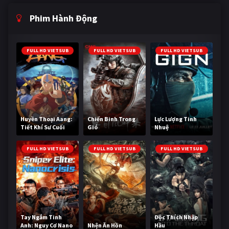
Phim Hành Động
FULL HD VIETSUB
FULL HD VIETSUB
FULL HD VIETSUB
Huyền Thoại Aang:
Chiến Binh Trong
Lực Lượng Tinh
Tiết Khí Sư Cuối
Gió
Nhuệ
Cùng
FULL HD VIETSUB
FULL HD VIETSUB
FULL HD VIETSUB
Tay Ngắm Tinh
Độc Thích Nhập
Anh: Nguy Cơ Nano
Nhện Ăn Hồn
Hầu