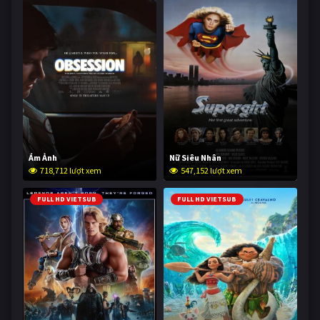
Ám Ảnh
Nữ Siêu Nhân
718,712 lượt xem
547,152 lượt xem
FULL HD VIETSUB
FULL HD VIETSUB