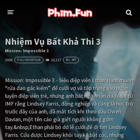
THỂ LOẠI
Nhiệm Vụ Bất Khả Thi 3
Thần thoại - Cổ trang
Hành động
Mission: Impossible 3
2006
20,217
FULL HD VIETSUB
ÂU - MỸ
Tâm lý
Chiến tranh
Võ thuật - Kiếm hiệp
Nhạc kịch
Mission: Impossible 3 - Siêu điệp viên Ethan Hunt muốn
“rửa đao gác kiếm” để cưới vợ và tập trung vào huấn
Kinh dị
Tội phạm - Hình sự
luyện điệp viên trẻ, nhưng anh bất ngờ nhận được tin từ
Phiêu lưu
Hài hước
IMF rằng Lindsey Farris, đồng nghiệp và cũng là học trò
trước đây của anh, đã mất tích khi theo dấu Owen
Viễn tưởng
Khoa học - Tài liệu
Davian, một tên cáo già giết người không gớm
Hoạt hình
Thể thao
tay.&nbsp;Ethan phải bỏ dở lễ cưới để đi tìm Lindsey
Farris. Cứu được Lindsey khỏi tay kẻ bắt cóc, nhưng
Tình cảm - Lãng mạn
Kỳ ảo