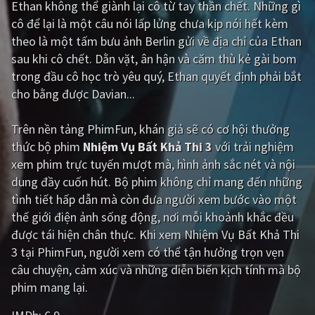
Ethan không thể giành lại cô từ tay thần chết. Những gì
cô để lại là một câu nói lấp lửng chưa kịp nói hết kèm
Giật gân
Gia đình
theo là một tấm bưu ảnh Berlin gửi về địa chỉ của Ethan
Bí ẩn
Lịch sử
sau khi cô chết. Dằn vặt, ân hận và căm thù kẻ gài bom
trong đầu cô học trò yêu quý, Ethan quyết định phải bắt
Viễn Tây
Tiểu sử
cho bằng được Davian...
GameShow
DramaTV
Trên nền tảng
PhimFun
, khán giả sẽ có cơ hội thưởng
QUỐC GIA
thức bộ phim
Nhiệm Vụ Bất Khả Thi 3
với trải nghiệm
xem phim trực tuyến mượt mà, hình ảnh sắc nét và nội
Âu - Mỹ
Trung Quốc - Hồng Kông
dung đầy cuốn hút. Bộ phim không chỉ mang đến những
tình tiết hấp dẫn mà còn đưa người xem bước vào một
Hàn Quốc
Nhật Bản
thế giới điện ảnh sống động, nơi mỗi khoảnh khắc đều
Ấn Độ
Việt Nam
được tái hiện chân thực. Khi xem Nhiệm Vụ Bất Khả Thi
3 tại PhimFun, người xem có thể tận hưởng trọn vẹn
Tổng hợp
câu chuyện, cảm xúc và những diễn biến kịch tính mà bộ
phim mang lại.
CẬP NHẬT