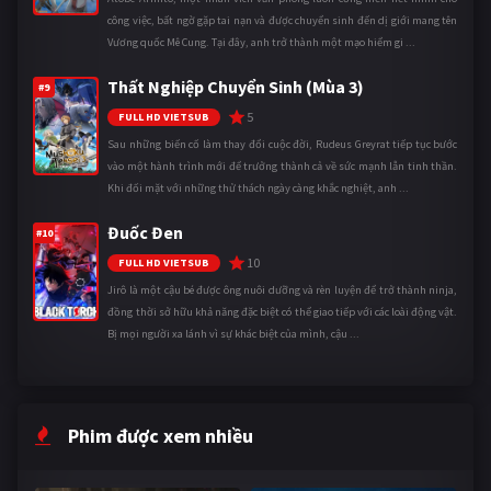
công việc, bất ngờ gặp tai nạn và được chuyển sinh đến dị giới mang tên
Vương quốc Mê Cung. Tại đây, anh trở thành một mạo hiểm gi ...
Thất Nghiệp Chuyển Sinh (Mùa 3)
#9
5
FULL HD VIETSUB
Sau những biến cố làm thay đổi cuộc đời, Rudeus Greyrat tiếp tục bước
vào một hành trình mới để trưởng thành cả về sức mạnh lẫn tinh thần.
Khi đối mặt với những thử thách ngày càng khắc nghiệt, anh ...
Đuốc Đen
#10
10
FULL HD VIETSUB
Jirô là một cậu bé được ông nuôi dưỡng và rèn luyện để trở thành ninja,
đồng thời sở hữu khả năng đặc biệt có thể giao tiếp với các loài động vật.
Bị mọi người xa lánh vì sự khác biệt của mình, cậu ...
Phim được xem nhiều