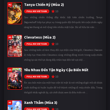
Tanya Chiến Ký (Mùa 2)
#2
10
FULL HD VIETSUB
Sau những chiến thắng đầy khốc liệt trên chiến trường, Tanya
Degurechaff tiếp tục phục vụ trong quân đội Đế quốc khi cuộc chiến ngày
càng leo thang và mở rộng trên nhiều mặt trận. Dù sở hữu tài năn ...
Clevatess (Mùa 2)
#3
10
FULL HD VIETSUB
Sau những biến cố làm thay đổi cục diện của thế giới, Clevatess (Season
2) tiếp tục theo chân Clevatess cùng những đồng minh trong cuộc chiến
chống lại các thế lực đang đẩy nhân loại đến bờ vực diệ ...
Yêu Nhau Đến Tận Ngày Cậu Biến Mất
#4
10
FULL HD VIETSUB
Ẩn sau bức màn của một học viện bí mật là nơi những cô gái mồ côi được
nuôi dưỡng và huấn luyện để trở thành những cỗ máy chiến đấu. Trong
thế giới khắc nghiệt ấy, cái chết được xem là điều hiển nh ...
Xanh Thẳm (Mùa 3)
#5
10
FULL HD VIETSUB