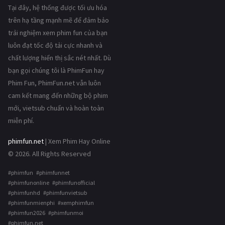
Tại đây, hệ thống được tối ưu hóa
trên hạ tầng mạnh mẽ để đảm bảo
trải nghiệm xem phim fun của bạn
luôn đạt tốc độ tải cực nhanh và
chất lượng hiển thị sắc nét nhất. Dù
bạn gọi chúng tôi là PhimFun hay
Phim Fun, PhimFun.net vẫn luôn
cam kết mang đến những bộ phim
mới, vietsub chuẩn và hoàn toàn
miễn phí.
phimfun.net
| Xem Phim Hay Online
© 2026. All Rights Reserved
#phimfun #phimfunnet
#phimfunonline #phimfunofficial
#phimfunhd #phimfunvietsub
#phimfunmienphi #xemphimfun
#phimfun2026 #phimfunmoi
#phimfun.net