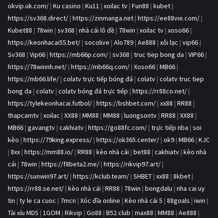
okvip.uk.com/
|
Ku casino
|
Ku11
|
xoilac tv
|
Fun88
|
kubet
|
https://sv368.direct/
|
https://zinmanga.net
|
https://ee88vie.com/
|
Kubet88
|
78win
|
sv368
|
nhà cái lô đề
|
78win
|
xoilac tv
|
xoso66
|
https://keonhacai55.bet/
|
socolive
|
Alo789
|
Ae888
|
xôi lạc
|
vip66
|
Sv368
|
Vip66
|
https://mb66p.com/
|
sv368
|
truc tiep bong da
|
VIP66
|
https://78winnh.net/
|
https://mb66q.com/
|
Xoso66
|
MB66
|
https://mb66.life/
|
colatv trực tiếp bóng đá
|
colatv
|
colatv truc tiep
bong da
|
colatv
|
colatv bóng đá trực tiếp
|
https://rr88co.net/
|
https://tylekeonhacai.futbol/
|
https://bshbet.com/
|
xx88
|
RR88
|
thapcamtv
|
xoilac
|
XX88
|
MM88
|
MM88
|
luongsontv
|
RR88
|
XX88
|
MB66
|
gavangtv
|
cakhiatv
|
https://go88fc.com/
|
trực tiếp nba
|
soi
kèo
|
https://79king.express/
|
https://ok365.center/
|
ok9
|
MB66
|
KJC
|
8xx
|
https://mm88.io/
|
RR88
|
kèo nhà cái
|
bet88
|
cakhiatv
|
kèo nhà
cái
|
78win
|
https://f8beta2.me/
|
https://rikvip97.art/
|
https://sunwin97.art/
|
https://kclub.team/
|
SHBET
|
xx88
|
8kbet
|
https://rr88.se.net/
|
kèo nhà cái
|
RR88
|
78win
|
bongdalu
|
nha cai uy
tin
|
ty le ca cuoc
|
7mcn
|
Xóc đĩa online
|
Kèo nhà cái 5
|
88goals
|
iwin
|
Tài xỉu MD5
|
1GOM
|
Rikvip
|
Go88
|
B52 club
|
max88
|
MM88
|
Ae888
|