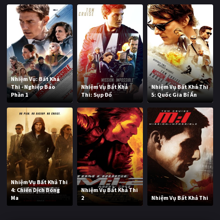
Nhiệm Vụ: Bất Khả
Thi - Nghiệp Báo
Nhiệm Vụ Bất Khả
Nhiệm Vụ Bất Khả Thi
Phần 1
Thi: Sụp Đổ
5: Quốc Gia Bí Ẩn
Nhiệm Vụ Bất Khả Thi
4: Chiến Dịch Bóng
Nhiệm Vụ Bất Khả Thi
Ma
2
Nhiệm Vụ Bất Khả Thi