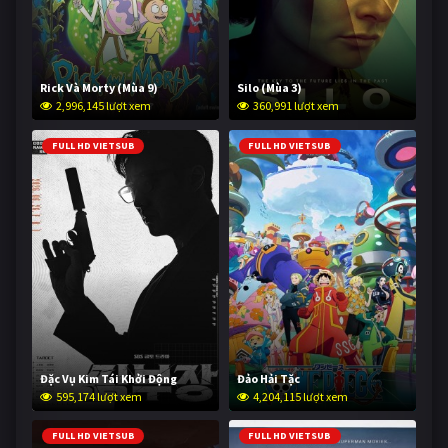
Rick Và Morty (Mùa 9)
Silo (Mùa 3)
2,996,145 lượt xem
360,991 lượt xem
FULL HD VIETSUB
FULL HD VIETSUB
Đặc Vụ Kim Tái Khởi Động
Đảo Hải Tặc
595,174 lượt xem
4,204,115 lượt xem
FULL HD VIETSUB
FULL HD VIETSUB