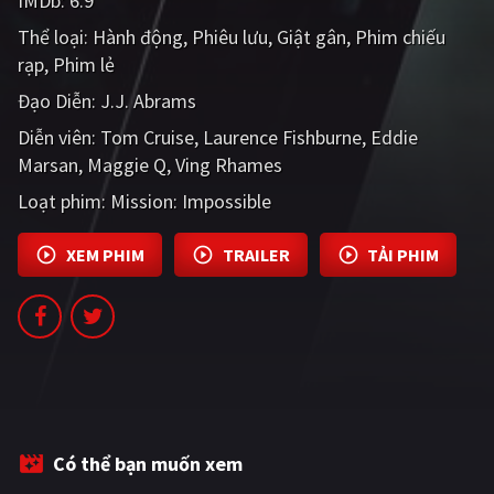
IMDb:
6.9
PHIM MỚI
Thể loại:
Hành động
Phiêu lưu
Giật gân
Phim chiếu
rạp
PHIM BỘ
Phim lẻ
Đạo Diễn:
J.J. Abrams
PHIM LẺ
Diễn viên:
Tom Cruise
Laurence Fishburne
Eddie
PHIM CHIẾU RẠP
Marsan
Maggie Q
Ving Rhames
TUYỂN TẬP PHIM
Loạt phim:
Mission: Impossible
BLOG
XEM PHIM
TRAILER
TẢI PHIM
Có thể bạn muốn xem