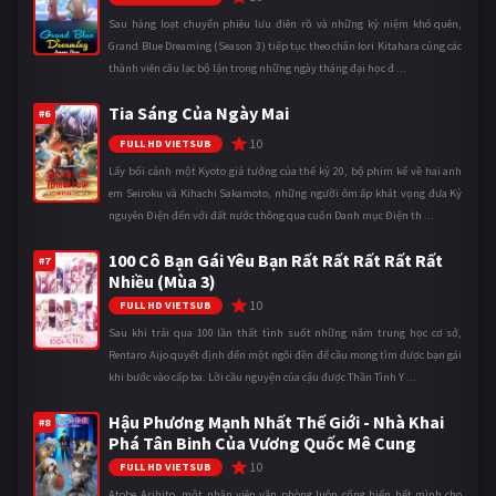
Sau hàng loạt chuyến phiêu lưu điên rồ và những kỷ niệm khó quên,
Grand Blue Dreaming (Season 3) tiếp tục theo chân Iori Kitahara cùng các
thành viên câu lạc bộ lặn trong những ngày tháng đại học đ ...
Tia Sáng Của Ngày Mai
#6
10
FULL HD VIETSUB
Lấy bối cảnh một Kyoto giả tưởng của thế kỷ 20, bộ phim kể về hai anh
em Seiroku và Kihachi Sakamoto, những người ôm ấp khát vọng đưa Kỷ
nguyên Điện đến với đất nước thông qua cuốn Danh mục Điện th ...
100 Cô Bạn Gái Yêu Bạn Rất Rất Rất Rất Rất
#7
Nhiều (Mùa 3)
10
FULL HD VIETSUB
Sau khi trải qua 100 lần thất tình suốt những năm trung học cơ sở,
Rentaro Aijo quyết định đến một ngôi đền để cầu mong tìm được bạn gái
khi bước vào cấp ba. Lời cầu nguyện của cậu được Thần Tình Y ...
Hậu Phương Mạnh Nhất Thế Giới - Nhà Khai
#8
Phá Tân Binh Của Vương Quốc Mê Cung
10
FULL HD VIETSUB
Atobe Arihito, một nhân viên văn phòng luôn cống hiến hết mình cho