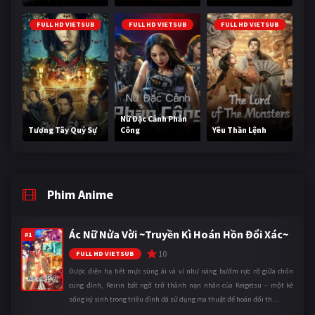
FULL HD VIETSUB
FULL HD VIETSUB
FULL HD VIETSUB
Nữ Đặc Cảnh Phản
Tương Tây Quỷ Sự
Công
Yêu Thần Lệnh
Phim Anime
Ác Nữ Nửa Vời ~Truyền Kì Hoán Hồn Đổi Xác~
#1
10
FULL HD VIETSUB
Được điện hạ hết mực sủng ái và ví như nàng bướm rực rỡ giữa chốn
cung đình, Reirin bất ngờ trở thành nạn nhân của Keigetsu – một kẻ
sống ký sinh trong triều đình đã sử dụng ma thuật để hoán đổi th ...