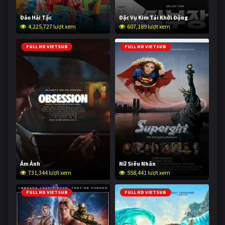
Đảo Hải Tặc
Đặc Vụ Kim Tái Khởi Động
4,225,727 lượt xem
607,189 lượt xem
FULL HD VIETSUB
FULL HD VIETSUB
Ám Ảnh
Nữ Siêu Nhân
731,344 lượt xem
558,441 lượt xem
FULL HD VIETSUB
FULL HD VIETSUB