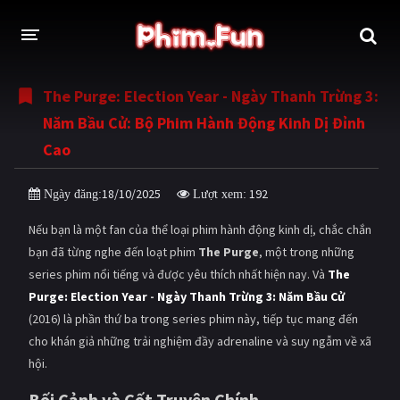
The Purge: Election Year - Ngày Thanh Trừng 3:
THỂ LOẠI
Năm Bầu Cử: Bộ Phim Hành Động Kinh Dị Đỉnh
Thần thoại - Cổ trang
Hành động
Cao
Tâm lý
Chiến tranh
18/10/2025
192
Ngày đăng:
Lượt xem:
Võ thuật - Kiếm hiệp
Nhạc kịch
Nếu bạn là một fan của thể loại phim hành động kinh dị, chắc chắn
Kinh dị
Tội phạm - Hình sự
bạn đã từng nghe đến loạt phim
The Purge
, một trong những
series phim nổi tiếng và được yêu thích nhất hiện nay. Và
The
Phiêu lưu
Hài hước
Purge: Election Year
-
Ngày Thanh Trừng 3: Năm Bầu Cử
(2016) là phần thứ ba trong series phim này, tiếp tục mang đến
Viễn tưởng
Khoa học - Tài liệu
cho khán giả những trải nghiệm đầy adrenaline và suy ngẫm về xã
Hoạt hình
Thể thao
hội.
Tình cảm - Lãng mạn
Kỳ ảo
Bối Cảnh và Cốt Truyện Chính