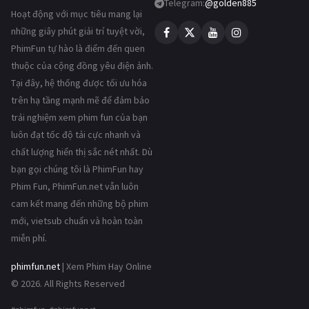
Telegram:
@golden885
Hoạt động với mục tiêu mang lại
những giây phút giải trí tuyệt vời,
PhimFun tự hào là điểm đến quen
thuộc của cộng đồng yêu điện ảnh.
Tại đây, hệ thống được tối ưu hóa
trên hạ tầng mạnh mẽ để đảm bảo
trải nghiệm xem phim fun của bạn
luôn đạt tốc độ tải cực nhanh và
chất lượng hiển thị sắc nét nhất. Dù
bạn gọi chúng tôi là PhimFun hay
Phim Fun, PhimFun.net vẫn luôn
cam kết mang đến những bộ phim
mới, vietsub chuẩn và hoàn toàn
miễn phí.
phimfun.net
| Xem Phim Hay Online
© 2026. All Rights Reserved