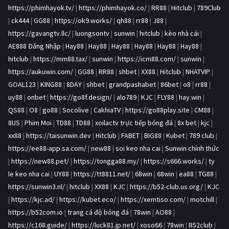
https://phimhayok.tv/
|
https://phimhayok.co/
|
RR88
|
Hitclub
|
789Club
|
ck444
|
GG88
|
https://ok9.works/
|
qh88
|
rr88
|
J88
|
https://gavangtv.llc/
|
luongsontv
|
sunwin
|
hitclub
|
kèo nhà cái
|
AE888 Đăng Nhập
|
Hay88
|
Hay88
|
Hay88
|
Hay88
|
Hay88
|
Hay88
|
hitclub
|
https://mm88.tax/
|
sunwin
|
https://icm88.com/
|
sunwin
|
https://aukuwin.com/
|
GG88
|
RR88
|
shbet
|
XX88
|
Hitclub
|
NHATVIP
|
GOAL123
|
KING88
|
8DAY
|
shbet
|
grandpashabet
|
86bet
|
o8
|
rr88
|
uy88
|
onbet
|
https://go8f.design/
|
alo789
|
KJC
|
FLY88
|
hay.win
|
QS88
|
O8
|
go88
|
Socolive
|
CakhiaTV
|
https://go88play.site
|
CM88
|
8US
|
Phim Moi
|
TD88
|
TD88
|
xoilactv trực tiếp bóng đá
|
8x bet
|
kjc
|
xx88
|
https://taisunwin.dev
|
Hitclub
|
FABET
|
BIG88
|
Kubet
|
789 club
|
https://ee88-app.sa.com/
|
new88
|
soi keo nha cai
|
Sunwin chính thức
|
https://new88.pet/
|
https://tongga88.my/
|
https://s666.works/
|
ty
le keo nha cai
|
UY88
|
https://tt8811.net/
|
68win
|
68win
|
ea88
|
TG88
|
https://sunwin3.nl/
|
hitclub
|
XX88
|
KJC
|
https://b52-club.us.org/
|
KJC
|
https://kjc.ad/
|
https://kubet.eco/
|
https://xemtiso.com/
|
motchill
|
https://b52com.io
|
trang cá độ bóng đá
|
78win
|
AO88
|
https://c168.guide/
|
https://luck81.jp.net/
|
xoso66
|
78win
|
B52club
|