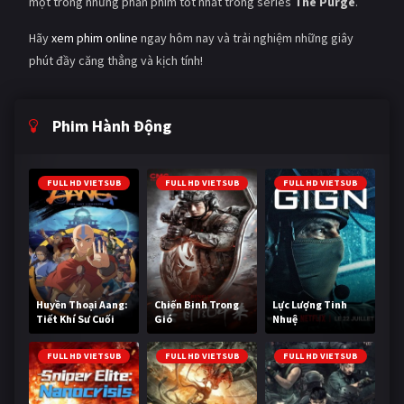
một trong những phần phim tốt nhất trong series
The Purge
.
Hãy
xem phim online
ngay hôm nay và trải nghiệm những giây
phút đầy căng thẳng và kịch tính!
Phim Hành Động
FULL HD VIETSUB
FULL HD VIETSUB
FULL HD VIETSUB
Huyền Thoại Aang:
Chiến Binh Trong
Lực Lượng Tinh
Tiết Khí Sư Cuối
Gió
Nhuệ
Cùng
FULL HD VIETSUB
FULL HD VIETSUB
FULL HD VIETSUB