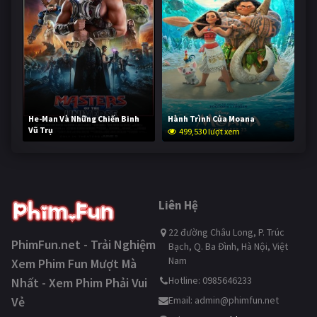
He-Man Và Những Chiến Binh
Hành Trình Của Moana
Vũ Trụ
499,530 lượt xem
248,969 lượt xem
Liên Hệ
22 đường Châu Long, P. Trúc
PhimFun.net - Trải Nghiệm
Bạch, Q. Ba Đình, Hà Nội, Việt
Nam
Xem Phim Fun Mượt Mà
Hotline: 0985646233
Nhất - Xem Phim Phải Vui
Vẻ
Email:
admin@phimfun.net