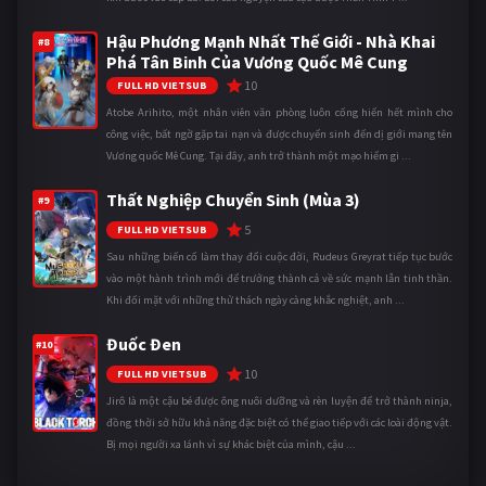
Hậu Phương Mạnh Nhất Thế Giới - Nhà Khai
#8
Phá Tân Binh Của Vương Quốc Mê Cung
10
FULL HD VIETSUB
Atobe Arihito, một nhân viên văn phòng luôn cống hiến hết mình cho
công việc, bất ngờ gặp tai nạn và được chuyển sinh đến dị giới mang tên
Vương quốc Mê Cung. Tại đây, anh trở thành một mạo hiểm gi ...
Thất Nghiệp Chuyển Sinh (Mùa 3)
#9
5
FULL HD VIETSUB
Sau những biến cố làm thay đổi cuộc đời, Rudeus Greyrat tiếp tục bước
vào một hành trình mới để trưởng thành cả về sức mạnh lẫn tinh thần.
Khi đối mặt với những thử thách ngày càng khắc nghiệt, anh ...
Đuốc Đen
#10
10
FULL HD VIETSUB
Jirô là một cậu bé được ông nuôi dưỡng và rèn luyện để trở thành ninja,
đồng thời sở hữu khả năng đặc biệt có thể giao tiếp với các loài động vật.
Bị mọi người xa lánh vì sự khác biệt của mình, cậu ...