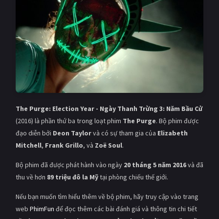
The Purge: Election Year - Ngày Thanh Trừng 3: Năm Bầu Cử
(2016) là phần thứ ba trong loạt phim
The Purge
. Bộ phim được
đạo diễn bởi
Deon Taylor
và có sự tham gia của
Elizabeth
Mitchell
,
Frank Grillo
, và
Zoë Soul
.
Bộ phim đã được phát hành vào ngày
20 tháng 5 năm 2016
và đã
thu về hơn
89 triệu đô la Mỹ
tại phòng chiếu thế giới.
Nếu bạn muốn tìm hiểu thêm về bộ phim, hãy truy cập vào trang
web
PhimFun
để đọc thêm các bài đánh giá và thông tin chi tiết