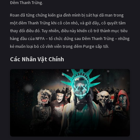
Đêm Thanh Trừng.
PHIM MỚI
Roan đã từng chứng kiến gia đình mình bị sát hại dã man trong
PHIM BỘ
một đêm Thanh Trừng khi cô còn nhỏ, và giờ đây, cô quyết tâm
PHIM LẺ
thay đổi điều đó. Tuy nhiên, điều này khiến cô trở thành mục tiêu
hàng đầu của NFFA – tổ chức đứng sau Đêm Thanh Trừng – những
PHIM CHIẾU RẠP
kẻ muốn loại bỏ cô vĩnh viễn trong đêm Purge sắp tới.
TUYỂN TẬP PHIM
Các Nhân Vật Chính
BLOG