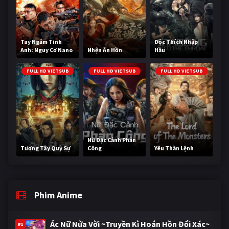
Tay Ngắm Tinh
Độc Thích Nhập
Anh: Nguy Cơ Nano
Nhện Ăn Hồn
Hầu
FULL HD VIETSUB
FULL HD VIETSUB
FULL HD VIETSUB
Nữ Đặc Cảnh Phản
Tương Tây Quỷ Sự
Công
Yêu Thần Lệnh
Phim Anime
Ác Nữ Nửa Vời ~Truyền Kì Hoán Hồn Đổi Xác~
#1