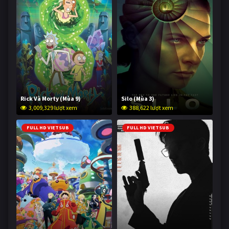
Rick Và Morty (Mùa 9)
Silo (Mùa 3)
3,009,329 lượt xem
388,622 lượt xem
FULL HD VIETSUB
FULL HD VIETSUB