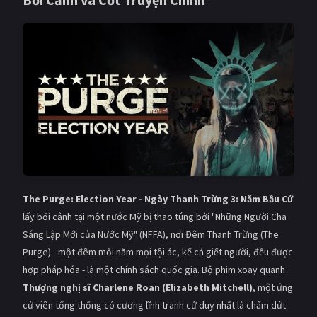
Giật gân
Gia đình
Bí ẩn
Lịch sử
Viễn Tây
Tiểu sử
GameShow
DramaTV
QUỐC GIA
Âu - Mỹ
Trung Quốc - Hồng Kông
The Purge: Election Year - Ngày Thanh Trừng 3: Năm Bầu Cử
Hàn Quốc
Nhật Bản
lấy bối cảnh tại một nước Mỹ bị thao túng bởi "Những Người Cha
Ấn Độ
Việt Nam
Sáng Lập Mới của Nước Mỹ" (NFFA), nơi Đêm Thanh Trừng (The
Purge) - một đêm mỗi năm mọi tội ác, kể cả giết người, đều được
Tổng hợp
hợp pháp hóa - là một chính sách quốc gia. Bộ phim xoay quanh
Thượng nghị sĩ Charlene Roan (Elizabeth Mitchell)
, một ứng
CẬP NHẬT
cử viên tổng thống có cương lĩnh tranh cử duy nhất là chấm dứt