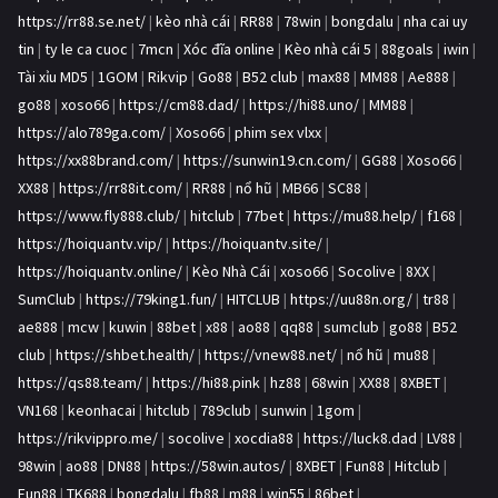
https://rr88.se.net/
|
kèo nhà cái
|
RR88
|
78win
|
bongdalu
|
nha cai uy
tin
|
ty le ca cuoc
|
7mcn
|
Xóc đĩa online
|
Kèo nhà cái 5
|
88goals
|
iwin
|
Tài xỉu MD5
|
1GOM
|
Rikvip
|
Go88
|
B52 club
|
max88
|
MM88
|
Ae888
|
go88
|
xoso66
|
https://cm88.dad/
|
https://hi88.uno/
|
MM88
|
https://alo789ga.com/
|
Xoso66
|
phim sex vlxx
|
https://xx88brand.com/
|
https://sunwin19.cn.com/
|
GG88
|
Xoso66
|
XX88
|
https://rr88it.com/
|
RR88
|
nổ hũ
|
MB66
|
SC88
|
https://www.fly888.club/
|
hitclub
|
77bet
|
https://mu88.help/
|
f168
|
https://hoiquantv.vip/
|
https://hoiquantv.site/
|
https://hoiquantv.online/
|
Kèo Nhà Cái
|
xoso66
|
Socolive
|
8XX
|
SumClub
|
https://79king1.fun/
|
HITCLUB
|
https://uu88n.org/
|
tr88
|
ae888
|
mcw
|
kuwin
|
88bet
|
x88
|
ao88
|
qq88
|
sumclub
|
go88
|
B52
club
|
https://shbet.health/
|
https://vnew88.net/
|
nổ hũ
|
mu88
|
https://qs88.team/
|
https://hi88.pink
|
hz88
|
68win
|
XX88
|
8XBET
|
VN168
|
keonhacai
|
hitclub
|
789club
|
sunwin
|
1gom
|
https://rikvippro.me/
|
socolive
|
xocdia88
|
https://luck8.dad
|
LV88
|
98win
|
ao88
|
DN88
|
https://58win.autos/
|
8XBET
|
Fun88
|
Hitclub
|
Fun88
|
TK688
|
bongdalu
|
fb88
|
m88
|
win55
|
86bet
|