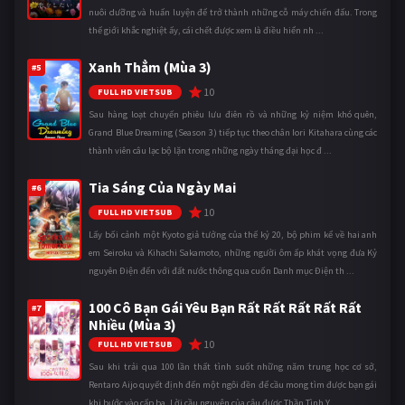
nuôi dưỡng và huấn luyện để trở thành những cỗ máy chiến đấu. Trong
thế giới khắc nghiệt ấy, cái chết được xem là điều hiển nh ...
Xanh Thẳm (Mùa 3)
#5
10
FULL HD VIETSUB
Sau hàng loạt chuyến phiêu lưu điên rồ và những kỷ niệm khó quên,
Grand Blue Dreaming (Season 3) tiếp tục theo chân Iori Kitahara cùng các
thành viên câu lạc bộ lặn trong những ngày tháng đại học đ ...
Tia Sáng Của Ngày Mai
#6
10
FULL HD VIETSUB
Lấy bối cảnh một Kyoto giả tưởng của thế kỷ 20, bộ phim kể về hai anh
em Seiroku và Kihachi Sakamoto, những người ôm ấp khát vọng đưa Kỷ
nguyên Điện đến với đất nước thông qua cuốn Danh mục Điện th ...
100 Cô Bạn Gái Yêu Bạn Rất Rất Rất Rất Rất
#7
Nhiều (Mùa 3)
10
FULL HD VIETSUB
Sau khi trải qua 100 lần thất tình suốt những năm trung học cơ sở,
Rentaro Aijo quyết định đến một ngôi đền để cầu mong tìm được bạn gái
khi bước vào cấp ba. Lời cầu nguyện của cậu được Thần Tình Y ...