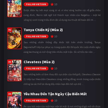
10
FULL HD VIETSUB
Được điện hạ hết mực sủng ái và ví như nàng bướm rực rỡ giữa chốn
cung đình, Reirin bất ngờ trở thành nạn nhân của Keigetsu – một kẻ
sống ký sinh trong triều đình đã sử dụng ma thuật để hoán đổi th ...
Tanya Chiến Ký (Mùa 2)
#2
10
FULL HD VIETSUB
Sau những chiến thắng đầy khốc liệt trên chiến trường, Tanya
Degurechaff tiếp tục phục vụ trong quân đội Đế quốc khi cuộc chiến ngày
càng leo thang và mở rộng trên nhiều mặt trận. Dù sở hữu tài năn ...
Clevatess (Mùa 2)
#3
10
FULL HD VIETSUB
Sau những biến cố làm thay đổi cục diện của thế giới, Clevatess (Season
2) tiếp tục theo chân Clevatess cùng những đồng minh trong cuộc chiến
chống lại các thế lực đang đẩy nhân loại đến bờ vực diệ ...
Yêu Nhau Đến Tận Ngày Cậu Biến Mất
#4
10
FULL HD VIETSUB
Ẩn sau bức màn của một học viện bí mật là nơi những cô gái mồ côi được