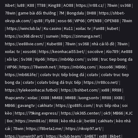
Xibet
|
lu88
|
K88
|
TT88
|
King88
|
AO88
|
https://rr88.cz/
|
78win
|
sv368
|
78win
|
game bài đổi thưởng
|
7M
|
Bongdalu
|
DH88
|
https://shbet-
okvip.uk.com/
|
qs88
|
Fly88
|
xoso 66
|
VIP66
|
OPEN88
|
OPEN88
|
78win
|
https://iwinclub.la/
|
Ku casino
|
Ku11
|
xoilac tv
|
Fun88
|
kubet
|
https://sv368.direct/
|
sunwin
|
https://zinmanga.net
|
https://ee88vie.com/
|
Kubet88
|
78win
|
sv368
|
nhà cái lô đề
|
78win
|
xoilac tv
|
xoso66
|
https://keonhacai55.bet/
|
socolive
|
Alo789
|
Ae888
|
xôi lạc
|
Sv368
|
Vip66
|
https://mb66p.com/
|
sv368
|
truc tiep bong da
|
VIP66
|
https://78winnh.net/
|
https://mb66q.com/
|
Xoso66
|
MB66
|
https://mb66.life/
|
colatv trực tiếp bóng đá
|
colatv
|
colatv truc tiep
bong da
|
colatv
|
colatv bóng đá trực tiếp
|
https://rr88co.net/
|
https://tylekeonhacai.futbol/
|
https://bshbet.com/
|
xx88
|
RR88
|
thapcamtv
|
xoilac
|
XX88
|
MM88
|
MM88
|
luongsontv
|
RR88
|
XX88
|
MB66
|
gavangtv
|
cakhiatv
|
https://go88fc.com/
|
trực tiếp nba
|
soi
kèo
|
https://79king.express/
|
https://ok365.center/
|
ok9
|
MB66
|
KJC
|
8xx
|
https://mm88.io/
|
RR88
|
kèo nhà cái
|
bet88
|
cakhiatv
|
kèo nhà
cái
|
78win
|
https://f8beta2.me/
|
https://rikvip97.art/
|
https://sunwin97.art/
|
https://kclub.team/
|
SHBET
|
xx88
|
8kbet
|