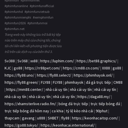
#phimfun #phimfunnet
#phimfunonline #phimfunofficial
#phimfunhd #phimfunvietsub
#phimfunmienphi #xemphimfun
#phimfun2026 #phimfunmoi
#phimfun.net
Trang web này không lưu trữ bất kỳ tệp
nào trên máy chủ của chúng tôi, chúng
tôi chỉ liên kết với phương tiện được lưu
trữ trên các dịch vụ của bên thứ 3.
Sv388
|
Sv368
|
xx88
|
https://luphim.com/
|
https://bet88.graphics/
|
KJC
|
go88
|
https://rr88pet.com/
|
https://cm88.cn.com/
|
XX88
|
go88
|
https://fly88.uno/
|
https://fly88.select/
|
https://phimhayok.onl/
|
https://fly88.green/
|
FLY88
|
FLY88
|
phimhayok
|
đá gà trực tiếp
|
CM88
|
https://mm88.center/
|
nhà cái uy tín
|
nhà cái uy tín
|
nhà cái uy tín
|
nhà cái uy tín
|
nhà cái uy tín
|
nhà cái uy tín
|
https://daga88.my/
|
https://xhamsterlive.radio.fm/
|
bóng đá trực tiếp
|
trực tiếp bóng đá
|
trực tiếp bóng đá hôm nay
|
ca khia
|
tỷ lệ kèo nhà cái
|
90phut
|
thapcam
|
gavang
|
u888
|
SHBET
|
fly88
|
https://keonhacaitop.com/
|
https://go88.tokyo/
|
https://keonhacai.international/
|