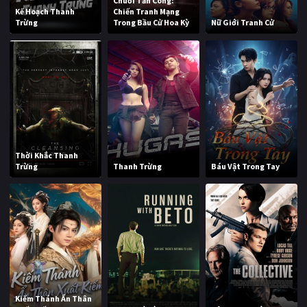
Chuỗi Tấn Công:
Kế Hoạch Thanh
Chiến Tranh Mạng
Trừng
Trong Bầu Cử Hoa Kỳ
Nữ Giới Tranh Cử
Thời Khắc Thanh
Trừng
Thanh Trừng
Báu Vật Trong Tay
Kiếm Thánh Ẩn Thân