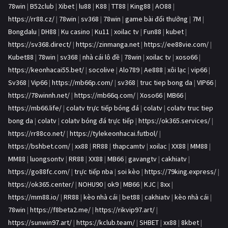
78win
|
B52club
|
Xibet
|
lu88
|
K88
|
TT88
|
King88
|
AO88
|
https://rr88.cz/
|
78win
|
sv368
|
78win
|
game bài đổi thưởng
|
7M
|
Bongdalu
|
DH88
|
Ku casino
|
Ku11
|
xoilac tv
|
Fun88
|
kubet
|
https://sv368.direct/
|
https://zinmanga.net
|
https://ee88vie.com/
|
Kubet88
|
78win
|
sv368
|
nhà cái lô đề
|
78win
|
xoilac tv
|
xoso66
|
https://keonhacai55.bet/
|
socolive
|
Alo789
|
Ae888
|
xôi lạc
|
vip66
|
Sv368
|
Vip66
|
https://mb66p.com/
|
sv368
|
truc tiep bong da
|
VIP66
|
https://78winnh.net/
|
https://mb66q.com/
|
Xoso66
|
MB66
|
https://mb66.life/
|
colatv trực tiếp bóng đá
|
colatv
|
colatv truc tiep
bong da
|
colatv
|
colatv bóng đá trực tiếp
|
https://ok365.services/
|
https://rr88co.net/
|
https://tylekeonhacai.futbol/
|
https://bshbet.com/
|
xx88
|
RR88
|
thapcamtv
|
xoilac
|
XX88
|
MM88
|
MM88
|
luongsontv
|
RR88
|
XX88
|
MB66
|
gavangtv
|
cakhiatv
|
https://go88fc.com/
|
trực tiếp nba
|
soi kèo
|
https://79king.express/
|
https://ok365.center/
|
NOHU90
|
ok9
|
MB66
|
KJC
|
8xx
|
https://mm88.io/
|
RR88
|
kèo nhà cái
|
bet88
|
cakhiatv
|
kèo nhà cái
|
78win
|
https://f8beta2.me/
|
https://rikvip97.art/
|
https://sunwin97.art/
|
https://kclub.team/
|
SHBET
|
xx88
|
8kbet
|