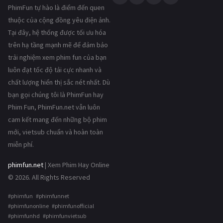
PhimFun tự hào là điểm đến quen
thuộc của cộng đồng yêu điện ảnh.
Tại đây, hệ thống được tối ưu hóa
trên hạ tầng mạnh mẽ để đảm bảo
trải nghiệm xem phim fun của bạn
luôn đạt tốc độ tải cực nhanh và
chất lượng hiển thị sắc nét nhất. Dù
bạn gọi chúng tôi là PhimFun hay
Phim Fun, PhimFun.net vẫn luôn
cam kết mang đến những bộ phim
mới, vietsub chuẩn và hoàn toàn
miễn phí.
phimfun.net
| Xem Phim Hay Online
© 2026. All Rights Reserved
#phimfun #phimfunnet
#phimfunonline #phimfunofficial
#phimfunhd #phimfunvietsub