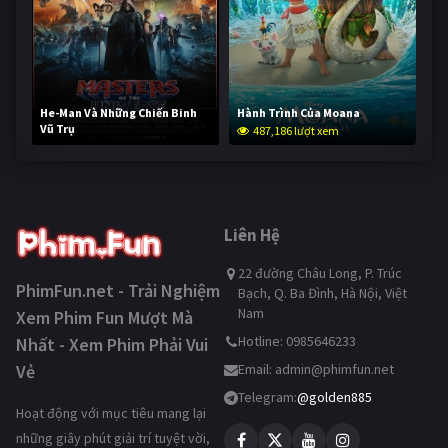
He-Man Và Những Chiến Binh
Hành Trình Của Moana
Vũ Trụ
487,186 lượt xem
235,715 lượt xem
Liên Hệ
22 đường Châu Long, P. Trúc
PhimFun.net - Trải Nghiệm
Bạch, Q. Ba Đình, Hà Nội, Việt
Nam
Xem Phim Fun Mượt Mà
Hotline: 0985646233
Nhất - Xem Phim Phải Vui
Vẻ
Email:
admin@phimfun.net
Telegram:
@golden885
Hoạt động với mục tiêu mang lại
những giây phút giải trí tuyệt vời,