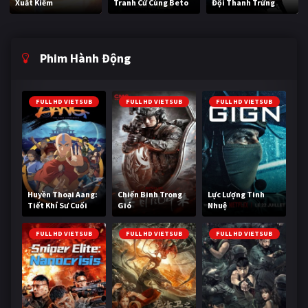
Xuất Kiếm
Tranh Cử Cùng Beto
Đội Thanh Trừng
Phim Hành Động
FULL HD VIETSUB
FULL HD VIETSUB
FULL HD VIETSUB
Huyền Thoại Aang:
Chiến Binh Trong
Lực Lượng Tinh
Tiết Khí Sư Cuối
Gió
Nhuệ
Cùng
FULL HD VIETSUB
FULL HD VIETSUB
FULL HD VIETSUB