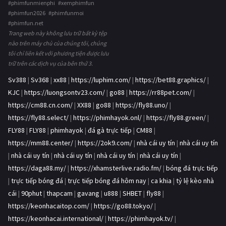
#phimfunmienphi #xemphimfun
#phimfun2026 #phimfunmoi
#phimfun.net
Trang web này không lưu trữ bất kỳ tệp
nào trên máy chủ của chúng tôi, chúng
tôi chỉ liên kết với phương tiện được lưu
trữ trên các dịch vụ của bên thứ 3.
Sv388
|
Sv368
|
xx88
|
https://luphim.com/
|
https://bet88.graphics/
|
KJC
|
https://luongsontv23.com/
|
go88
|
https://rr88pet.com/
|
https://cm88.cn.com/
|
XX88
|
go88
|
https://fly88.uno/
|
https://fly88.select/
|
https://phimhayok.onl/
|
https://fly88.green/
|
FLY88
|
FLY88
|
phimhayok
|
đá gà trực tiếp
|
CM88
|
https://mm88.center/
|
https://2ok9.com/
|
nhà cái uy tín
|
nhà cái uy tín
|
nhà cái uy tín
|
nhà cái uy tín
|
nhà cái uy tín
|
nhà cái uy tín
|
https://daga88.my/
|
https://xhamsterlive.radio.fm/
|
bóng đá trực tiếp
|
trực tiếp bóng đá
|
trực tiếp bóng đá hôm nay
|
ca khia
|
tỷ lệ kèo nhà
cái
|
90phut
|
thapcam
|
gavang
|
u888
|
SHBET
|
fly88
|
https://keonhacaitop.com/
|
https://go88.tokyo/
|
https://keonhacai.international/
|
https://phimhayok.tv/
|