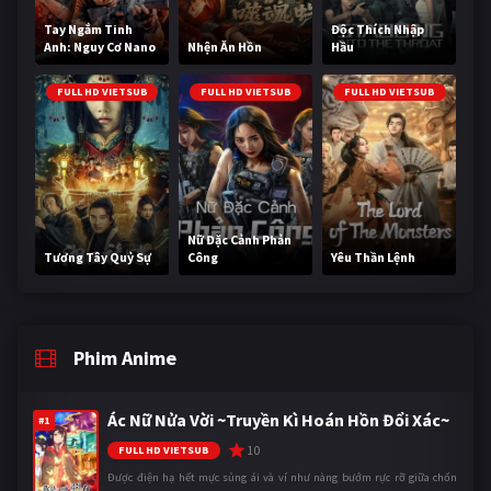
Tay Ngắm Tinh
Độc Thích Nhập
Anh: Nguy Cơ Nano
Nhện Ăn Hồn
Hầu
FULL HD VIETSUB
FULL HD VIETSUB
FULL HD VIETSUB
Nữ Đặc Cảnh Phản
Tương Tây Quỷ Sự
Công
Yêu Thần Lệnh
Phim Anime
Ác Nữ Nửa Vời ~Truyền Kì Hoán Hồn Đổi Xác~
#1
10
FULL HD VIETSUB
Được điện hạ hết mực sủng ái và ví như nàng bướm rực rỡ giữa chốn