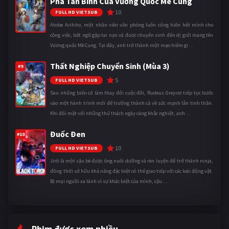
Phá Tân Binh Của Vương Quốc Mê Cung
10
FULL HD VIETSUB
Atobe Arihito, một nhân viên văn phòng luôn cống hiến hết mình cho
công việc, bất ngờ gặp tai nạn và được chuyển sinh đến dị giới mang tên
Vương quốc Mê Cung. Tại đây, anh trở thành một mạo hiểm gi ...
Thất Nghiệp Chuyển Sinh (Mùa 3)
#9
5
FULL HD VIETSUB
Sau những biến cố làm thay đổi cuộc đời, Rudeus Greyrat tiếp tục bước
vào một hành trình mới để trưởng thành cả về sức mạnh lẫn tinh thần.
Khi đối mặt với những thử thách ngày càng khắc nghiệt, anh ...
Đuốc Đen
#10
10
FULL HD VIETSUB
Jirô là một cậu bé được ông nuôi dưỡng và rèn luyện để trở thành ninja,
đồng thời sở hữu khả năng đặc biệt có thể giao tiếp với các loài động vật.
Bị mọi người xa lánh vì sự khác biệt của mình, cậu ...
Phim được xem nhiều