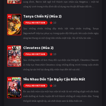
cung đình, Reirin bất ngờ trở thành nạn nhân của Keigetsu – một kẻ
sống ký sinh trong triều đình đã sử dụng ma thuật để hoán đổi th ...
Tanya Chiến Ký (Mùa 2)
#2
10
FULL HD VIETSUB
Sau những chiến thắng đầy khốc liệt trên chiến trường, Tanya
Degurechaff tiếp tục phục vụ trong quân đội Đế quốc khi cuộc chiến ngày
càng leo thang và mở rộng trên nhiều mặt trận. Dù sở hữu tài năn ...
Clevatess (Mùa 2)
#3
10
FULL HD VIETSUB
Sau những biến cố làm thay đổi cục diện của thế giới, Clevatess (Season
2) tiếp tục theo chân Clevatess cùng những đồng minh trong cuộc chiến
chống lại các thế lực đang đẩy nhân loại đến bờ vực diệ ...
Yêu Nhau Đến Tận Ngày Cậu Biến Mất
#4
10
FULL HD VIETSUB
Ẩn sau bức màn của một học viện bí mật là nơi những cô gái mồ côi được
nuôi dưỡng và huấn luyện để trở thành những cỗ máy chiến đấu. Trong
thế giới khắc nghiệt ấy, cái chết được xem là điều hiển nh ...