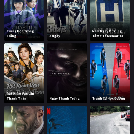
Trung Học Trong
Năm Ngày Ở Trung
Trắng
3 Ngày
Tâm Y Tế Memorial
Rút Kiếm Vạn Lần
Thành Thần
Ngày Thanh Trừng
Tranh Cử Học Đường