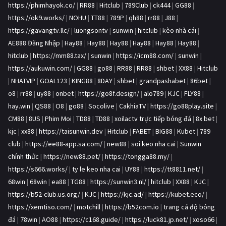
https://phimhayok.co/
|
RR88
|
Hitclub
|
789Club
|
ck444
|
GG88
|
https://ok9.works/
|
NOHU
|
TT88
|
789P
|
qh88
|
rr88
|
J88
|
https://gavangtv.llc/
|
luongsontv
|
sunwin
|
hitclub
|
kèo nhà cái
|
AE888 Đăng Nhập
|
Hay88
|
Hay88
|
Hay88
|
Hay88
|
Hay88
|
Hay88
|
hitclub
|
https://mm88.tax/
|
sunwin
|
https://icm88.com/
|
sunwin
|
https://aukuwin.com/
|
GG88
|
go88
|
RR88
|
RR88
|
shbet
|
XX88
|
Hitclub
|
NHATVIP
|
GOAL123
|
KING88
|
8DAY
|
shbet
|
grandpashabet
|
86bet
|
o8
|
rr88
|
uy88
|
onbet
|
https://go8f.design/
|
alo789
|
KJC
|
FLY88
|
hay.win
|
QS88
|
O8
|
go88
|
Socolive
|
CakhiaTV
|
https://go88play.site
|
CM88
|
8US
|
Phim Moi
|
TD88
|
TD88
|
xoilactv trực tiếp bóng đá
|
8x bet
|
kjc
|
xx88
|
https://taisunwin.dev
|
Hitclub
|
FABET
|
BIG88
|
Kubet
|
789
club
|
https://ee88-app.sa.com/
|
new88
|
soi keo nha cai
|
Sunwin
chính thức
|
https://new88.pet/
|
https://tongga88.my/
|
https://s666.works/
|
ty le keo nha cai
|
UY88
|
https://tt8811.net/
|
68win
|
68win
|
ea88
|
TG88
|
https://sunwin3.nl/
|
hitclub
|
XX88
|
KJC
|
https://b52-club.us.org/
|
KJC
|
https://kjc.ad/
|
https://kubet.eco/
|
https://xemtiso.com/
|
motchill
|
https://b52com.io
|
trang cá độ bóng
đá
|
78win
|
AO88
|
https://c168.guide/
|
https://luck81.jp.net/
|
xoso66
|