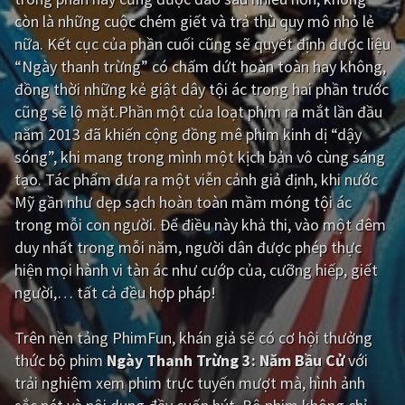
còn là những cuộc chém giết và trả thù quy mô nhỏ lẻ
Giật gân
Gia đình
nữa. Kết cục của phần cuối cũng sẽ quyết định được liệu
“Ngày thanh trừng” có chấm dứt hoàn toàn hay không,
Bí ẩn
Lịch sử
đồng thời những kẻ giật dây tội ác trong hai phần trước
Viễn Tây
Tiểu sử
cũng sẽ lộ mặt.Phần một của loạt phim ra mắt lần đầu
năm 2013 đã khiến cộng đồng mê phim kinh dị “dậy
GameShow
DramaTV
sóng”, khi mang trong mình một kịch bản vô cùng sáng
tạo. Tác phẩm đưa ra một viễn cảnh giả định, khi nước
QUỐC GIA
Mỹ gần như dẹp sạch hoàn toàn mầm móng tội ác
trong mỗi con người. Để điều này khả thi, vào một đêm
Âu - Mỹ
Trung Quốc - Hồng Kông
duy nhất trong mỗi năm, người dân được phép thực
Hàn Quốc
Nhật Bản
hiện mọi hành vi tàn ác như cướp của, cưỡng hiếp, giết
người,… tất cả đều hợp pháp!
Ấn Độ
Việt Nam
Tổng hợp
Trên nền tảng
PhimFun
, khán giả sẽ có cơ hội thưởng
thức bộ phim
Ngày Thanh Trừng 3: Năm Bầu Cử
với
trải nghiệm xem phim trực tuyến mượt mà, hình ảnh
CẬP NHẬT