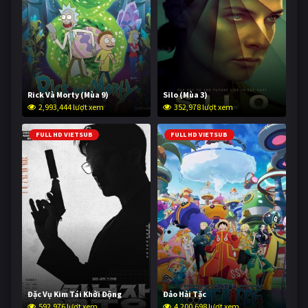
Rick Và Morty (Mùa 9)
Silo (Mùa 3)
2,993,444 lượt xem
352,978 lượt xem
FULL HD VIETSUB
FULL HD VIETSUB
Đặc Vụ Kim Tái Khởi Động
Đảo Hải Tặc
592,976 lượt xem
4,200,698 lượt xem