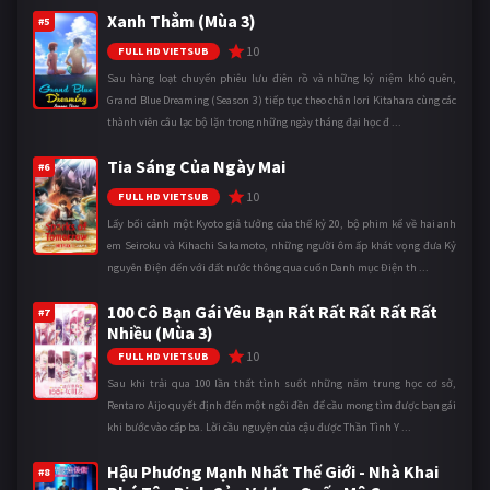
Xanh Thẳm (Mùa 3)
#5
10
FULL HD VIETSUB
Sau hàng loạt chuyến phiêu lưu điên rồ và những kỷ niệm khó quên,
Grand Blue Dreaming (Season 3) tiếp tục theo chân Iori Kitahara cùng các
thành viên câu lạc bộ lặn trong những ngày tháng đại học đ ...
Tia Sáng Của Ngày Mai
#6
10
FULL HD VIETSUB
Lấy bối cảnh một Kyoto giả tưởng của thế kỷ 20, bộ phim kể về hai anh
em Seiroku và Kihachi Sakamoto, những người ôm ấp khát vọng đưa Kỷ
nguyên Điện đến với đất nước thông qua cuốn Danh mục Điện th ...
100 Cô Bạn Gái Yêu Bạn Rất Rất Rất Rất Rất
#7
Nhiều (Mùa 3)
10
FULL HD VIETSUB
Sau khi trải qua 100 lần thất tình suốt những năm trung học cơ sở,
Rentaro Aijo quyết định đến một ngôi đền để cầu mong tìm được bạn gái
khi bước vào cấp ba. Lời cầu nguyện của cậu được Thần Tình Y ...
Hậu Phương Mạnh Nhất Thế Giới - Nhà Khai
#8