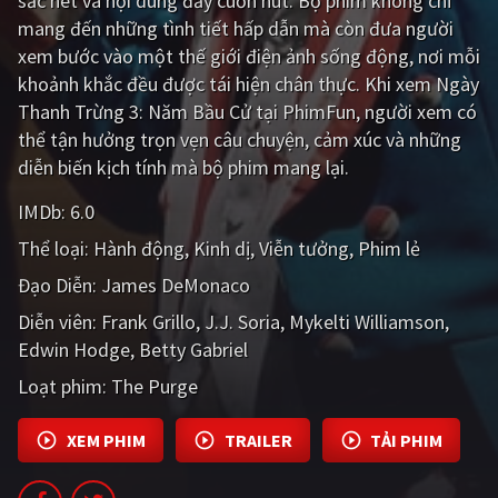
sắc nét và nội dung đầy cuốn hút. Bộ phim không chỉ
PHIM MỚI
mang đến những tình tiết hấp dẫn mà còn đưa người
xem bước vào một thế giới điện ảnh sống động, nơi mỗi
PHIM BỘ
khoảnh khắc đều được tái hiện chân thực. Khi xem Ngày
PHIM LẺ
Thanh Trừng 3: Năm Bầu Cử tại PhimFun, người xem có
thể tận hưởng trọn vẹn câu chuyện, cảm xúc và những
PHIM CHIẾU RẠP
diễn biến kịch tính mà bộ phim mang lại.
TUYỂN TẬP PHIM
IMDb:
6.0
BLOG
Thể loại:
Hành động
Kinh dị
Viễn tưởng
Phim lẻ
Đạo Diễn:
James DeMonaco
Diễn viên:
Frank Grillo
J.J. Soria
Mykelti Williamson
Edwin Hodge
Betty Gabriel
Loạt phim:
The Purge
XEM PHIM
TRAILER
TẢI PHIM