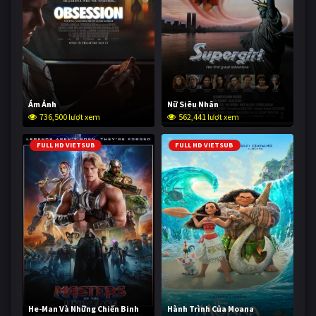
Ám Ảnh
Nữ Siêu Nhân
736,500 lượt xem
562,441 lượt xem
FULL HD VIETSUB
FULL HD VIETSUB
He-Man Và Những Chiến Binh
Hành Trình Của Moana