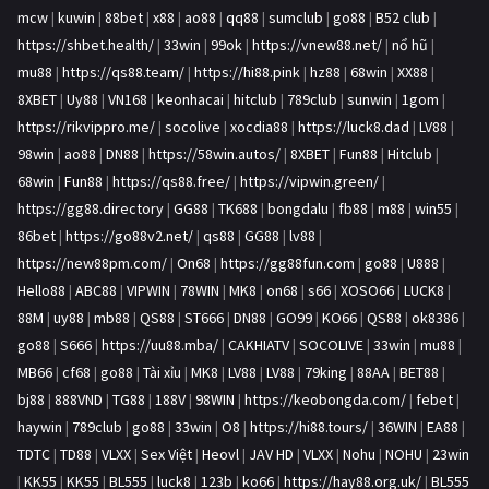
mcw
|
kuwin
|
88bet
|
x88
|
ao88
|
qq88
|
sumclub
|
go88
|
B52 club
|
https://shbet.health/
|
33win
|
99ok
|
https://vnew88.net/
|
nổ hũ
|
mu88
|
https://qs88.team/
|
https://hi88.pink
|
hz88
|
68win
|
XX88
|
8XBET
|
Uy88
|
VN168
|
keonhacai
|
hitclub
|
789club
|
sunwin
|
1gom
|
https://rikvippro.me/
|
socolive
|
xocdia88
|
https://luck8.dad
|
LV88
|
98win
|
ao88
|
DN88
|
https://58win.autos/
|
8XBET
|
Fun88
|
Hitclub
|
68win
|
Fun88
|
https://qs88.free/
|
https://vipwin.green/
|
https://gg88.directory
|
GG88
|
TK688
|
bongdalu
|
fb88
|
m88
|
win55
|
86bet
|
https://go88v2.net/
|
qs88
|
GG88
|
lv88
|
https://new88pm.com/
|
On68
|
https://gg88fun.com
|
go88
|
U888
|
Hello88
|
ABC88
|
VIPWIN
|
78WIN
|
MK8
|
on68
|
s66
|
XOSO66
|
LUCK8
|
88M
|
uy88
|
mb88
|
QS88
|
ST666
|
DN88
|
GO99
|
KO66
|
QS88
|
ok8386
|
go88
|
S666
|
https://uu88.mba/
|
CAKHIATV
|
SOCOLIVE
|
33win
|
mu88
|
MB66
|
cf68
|
go88
|
Tài xỉu
|
MK8
|
LV88
|
LV88
|
79king
|
88AA
|
BET88
|
bj88
|
888VND
|
TG88
|
188V
|
98WIN
|
https://keobongda.com/
|
febet
|
haywin
|
789club
|
go88
|
33win
|
O8
|
https://hi88.tours/
|
36WIN
|
EA88
|
TDTC
|
TD88
|
VLXX
|
Sex Việt
|
Heovl
|
JAV HD
|
VLXX
|
Nohu
|
NOHU
|
23win
|
KK55
|
KK55
|
BL555
|
luck8
|
123b
|
ko66
|
https://hay88.org.uk/
|
BL555