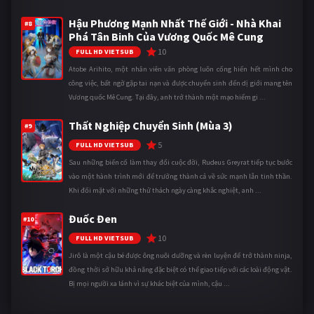
Hậu Phương Mạnh Nhất Thế Giới - Nhà Khai
#8
Phá Tân Binh Của Vương Quốc Mê Cung
10
FULL HD VIETSUB
Atobe Arihito, một nhân viên văn phòng luôn cống hiến hết mình cho
công việc, bất ngờ gặp tai nạn và được chuyển sinh đến dị giới mang tên
Vương quốc Mê Cung. Tại đây, anh trở thành một mạo hiểm gi ...
Thất Nghiệp Chuyển Sinh (Mùa 3)
#9
5
FULL HD VIETSUB
Sau những biến cố làm thay đổi cuộc đời, Rudeus Greyrat tiếp tục bước
vào một hành trình mới để trưởng thành cả về sức mạnh lẫn tinh thần.
Khi đối mặt với những thử thách ngày càng khắc nghiệt, anh ...
Đuốc Đen
#10
10
FULL HD VIETSUB
Jirô là một cậu bé được ông nuôi dưỡng và rèn luyện để trở thành ninja,
đồng thời sở hữu khả năng đặc biệt có thể giao tiếp với các loài động vật.
Bị mọi người xa lánh vì sự khác biệt của mình, cậu ...