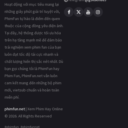
Hoạt động với mục tiêu mang lại
những giây phút giải trí tuyệt vời,
PhimFun tự hào là điểm đến quen
thuộc của cộng đồng yêu điện ảnh.
Tại đây, hệ thống được tối ưu hóa
trên hạ tầng mạnh mẽ để đảm bảo
trải nghiệm xem phim fun của bạn
luôn đạt tốc độ tải cực nhanh và
chất lượng hiển thị sắc nét nhất. Dù
bạn gọi chúng tôi là PhimFun hay
Phim Fun, PhimFun.net vẫn luôn
cam kết mang đến những bộ phim
mới, vietsub chuẩn và hoàn toàn
miễn phí.
phimfun.net
| Xem Phim Hay Online
© 2026. All Rights Reserved
#phimfun #phimfunnet