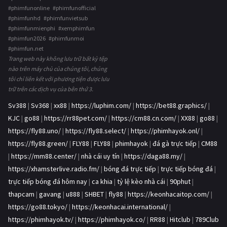
#phimfunonline #phimfunofficial
#phimfunhd #phimfunvietsub
#phimfunmienphi #xemphimfun
#phimfun2026 #phimfunmoi
#phimfun.net
Trang web này không lưu trữ bất kỳ tệp
nào trên máy chủ của chúng tôi, chúng
tôi chỉ liên kết với phương tiện được lưu
trữ trên các dịch vụ của bên thứ 3.
Sv388
|
Sv368
|
xx88
|
https://luphim.com/
|
https://bet88.graphics/
|
KJC
|
go88
|
https://rr88pet.com/
|
https://cm88.cn.com/
|
XX88
|
go88
|
https://fly88.uno/
|
https://fly88.select/
|
https://phimhayok.onl/
|
https://fly88.green/
|
FLY88
|
FLY88
|
phimhayok
|
đá gà trực tiếp
|
CM88
|
https://mm88.center/
|
nhà cái uy tín
|
https://daga88.my/
|
https://xhamsterlive.radio.fm/
|
bóng đá trực tiếp
|
trực tiếp bóng đá
|
trực tiếp bóng đá hôm nay
|
ca khia
|
tỷ lệ kèo nhà cái
|
90phut
|
thapcam
|
gavang
|
u888
|
SHBET
|
fly88
|
https://keonhacaitop.com/
|
https://go88.tokyo/
|
https://keonhacai.international/
|
https://phimhayok.tv/
|
https://phimhayok.co/
|
RR88
|
Hitclub
|
789Club