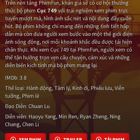
Trên nền tảng
PhimFun
, khán giả sẽ có cơ hội thưởng
thức bộ phim
Cục 749
với trải nghiệm xem phim trực
Giật gân
Gia đình
tuyến mượt mà, hình ảnh sắc nét và nội dung đầy cuốn
Bí ẩn
Lịch sử
hút. Bộ phim không chỉ mang đến những tình tiết hấp
dẫn mà còn đưa người xem bước vào một thế giới điện
Viễn Tây
Tiểu sử
ảnh sống động, nơi mỗi khoảnh khắc đều được tái hiện
GameShow
DramaTV
chân thực. Khi xem Cục 749 tại PhimFun, người xem có
thể tận hưởng trọn vẹn câu chuyện, cảm xúc và những
QUỐC GIA
diễn biến kịch tính mà bộ phim mang lại.
IMDb:
3.8
Âu - Mỹ
Trung Quốc - Hồng Kông
Thể loại:
Hành động
Tâm lý
Kinh dị
Phiêu lưu
Viễn
Hàn Quốc
Nhật Bản
tưởng
Phim lẻ
Ấn Độ
Việt Nam
Đạo Diễn:
Chuan Lu
Diễn viên:
Tổng hợp
Haoyu Yang
Min Ren
Ryan Zheng
Ning
Chang
Chen Li
CẬP NHẬT
XEM PHIM
TRAILER
TẢI PHIM