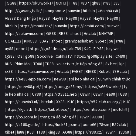
|
GG88
|
https://ok9.works/
|
NOHU
|
TT88
|
789P
|
qh88
|
rr88
|
J88
|
https://gavangtv.llc/
|
luongsontv
|
sunwin
|
hitclub
|
kèo nhà cái
|
AE888 Đăng Nhập
|
Hay88
|
Hay88
|
Hay88
|
Hay88
|
Hay88
|
Hay88
|
hitclub
|
https://mm88.tax/
|
sunwin
|
https://icm88.com/
|
sunwin
|
https://aukuwin.com/
|
GG88
|
RR88
|
shbet
|
Hitclub
|
NHATVIP
|
GOAL123
|
KING88
|
8DAY
|
shbet
|
grandpashabet
|
86bet
|
o8
|
rr88
|
uy88
|
onbet
|
https://go8f.design/
|
alo789
|
KJC
|
FLY88
|
hay.win
|
QS88
|
O8
|
go88
|
Socolive
|
CakhiaTV
|
https://go88play.site
|
CM88
|
8US
|
Phim Moi
|
TD88
|
TD88
|
xoilactv trực tiếp bóng đá
|
8x bet
|
kjc
|
xx88
|
https://taisunwin.dev
|
Hitclub
|
FABET
|
BIG88
|
Kubet
|
789 club
|
https://ee88-app.sa.com/
|
new88
|
soi keo nha cai
|
Sunwin chính thức
|
https://new88.pet/
|
https://tongga88.my/
|
https://s666.works/
|
ty
le keo nha cai
|
UY88
|
https://tt8811.net/
|
68win
|
68win
|
ea88
|
TG88
|
https://sunwin3.nl/
|
hitclub
|
XX88
|
KJC
|
https://b52-club.us.org/
|
KJC
|
https://kjc.ad/
|
https://kubet.eco/
|
https://xemtiso.com/
|
motchill
|
https://b52com.io
|
trang cá độ bóng đá
|
78win
|
AO88
|
https://c168.guide/
|
https://luck81.jp.net/
|
xoso66
|
78win
|
B52club
|
Xibet
|
lu88
|
K88
|
TT88
|
King88
|
AO88
|
https://rr88.cz/
|
78win
|
sv368
|