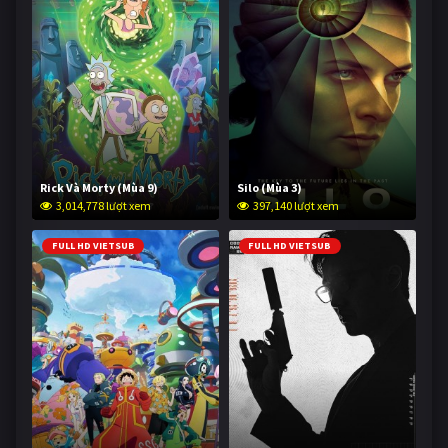
Rick Và Morty (Mùa 9)
Silo (Mùa 3)
3,014,778 lượt xem
397,140 lượt xem
FULL HD VIETSUB
FULL HD VIETSUB