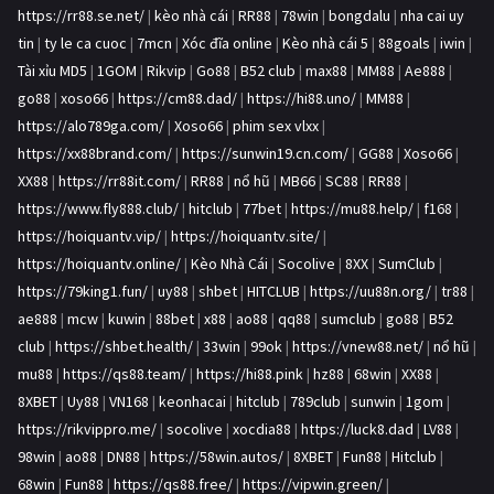
https://rr88.se.net/
|
kèo nhà cái
|
RR88
|
78win
|
bongdalu
|
nha cai uy
tin
|
ty le ca cuoc
|
7mcn
|
Xóc đĩa online
|
Kèo nhà cái 5
|
88goals
|
iwin
|
Tài xỉu MD5
|
1GOM
|
Rikvip
|
Go88
|
B52 club
|
max88
|
MM88
|
Ae888
|
go88
|
xoso66
|
https://cm88.dad/
|
https://hi88.uno/
|
MM88
|
https://alo789ga.com/
|
Xoso66
|
phim sex vlxx
|
https://xx88brand.com/
|
https://sunwin19.cn.com/
|
GG88
|
Xoso66
|
XX88
|
https://rr88it.com/
|
RR88
|
nổ hũ
|
MB66
|
SC88
|
RR88
|
https://www.fly888.club/
|
hitclub
|
77bet
|
https://mu88.help/
|
f168
|
https://hoiquantv.vip/
|
https://hoiquantv.site/
|
https://hoiquantv.online/
|
Kèo Nhà Cái
|
Socolive
|
8XX
|
SumClub
|
https://79king1.fun/
|
uy88
|
shbet
|
HITCLUB
|
https://uu88n.org/
|
tr88
|
ae888
|
mcw
|
kuwin
|
88bet
|
x88
|
ao88
|
qq88
|
sumclub
|
go88
|
B52
club
|
https://shbet.health/
|
33win
|
99ok
|
https://vnew88.net/
|
nổ hũ
|
mu88
|
https://qs88.team/
|
https://hi88.pink
|
hz88
|
68win
|
XX88
|
8XBET
|
Uy88
|
VN168
|
keonhacai
|
hitclub
|
789club
|
sunwin
|
1gom
|
https://rikvippro.me/
|
socolive
|
xocdia88
|
https://luck8.dad
|
LV88
|
98win
|
ao88
|
DN88
|
https://58win.autos/
|
8XBET
|
Fun88
|
Hitclub
|
68win
|
Fun88
|
https://qs88.free/
|
https://vipwin.green/
|