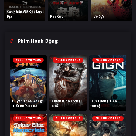
Các Nhân Vật Của Lục
Địa
Phá Cục
Vô Cực
Phim Hành Động
FULL HD VIETSUB
FULL HD VIETSUB
FULL HD VIETSUB
Huyền Thoại Aang:
Chiến Binh Trong
Lực Lượng Tinh
Tiết Khí Sư Cuối
Gió
Nhuệ
Cùng
FULL HD VIETSUB
FULL HD VIETSUB
FULL HD VIETSUB