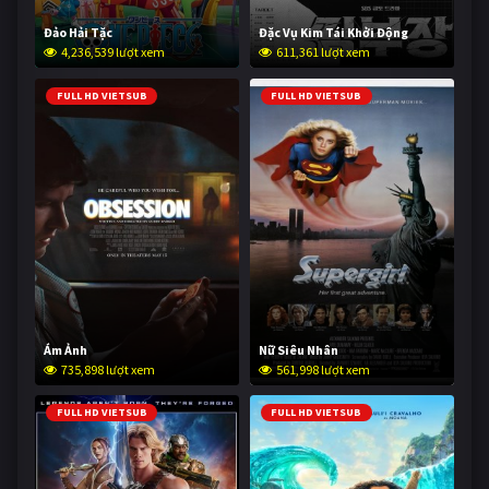
Đảo Hải Tặc
Đặc Vụ Kim Tái Khởi Động
4,236,539 lượt xem
611,361 lượt xem
FULL HD VIETSUB
FULL HD VIETSUB
Ám Ảnh
Nữ Siêu Nhân
735,898 lượt xem
561,998 lượt xem
FULL HD VIETSUB
FULL HD VIETSUB