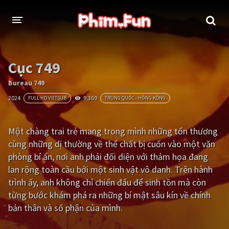
THỂ LOẠI
Cục 749
Thần thoại - Cổ trang
Hành động
Bureau 749
2024
9,369
FULL HD VIETSUB
TRUNG QUỐC - HỒNG KÔNG
Tâm lý
Chiến tranh
Võ thuật - Kiếm hiệp
Nhạc kịch
Một chàng trai trẻ mang trong mình những tổn thương
cùng những dị thường về thể chất bị cuốn vào một văn
Kinh dị
Tội phạm - Hình sự
phòng bí ẩn, nơi anh phải đối diện với thảm họa đang
Phiêu lưu
Hài hước
lan rộng toàn cầu bởi một sinh vật vô danh. Trên hành
trình ấy, anh không chỉ chiến đấu để sinh tồn mà còn
Viễn tưởng
Khoa học - Tài liệu
từng bước khám phá ra những bí mật sâu kín về chính
Hoạt hình
Thể thao
bản thân và số phận của mình.
Tình cảm - Lãng mạn
Kỳ ảo