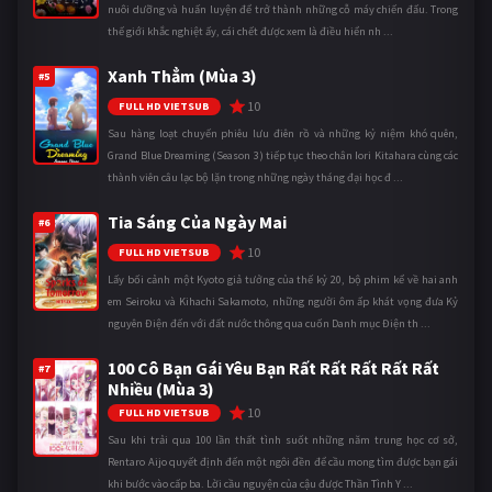
nuôi dưỡng và huấn luyện để trở thành những cỗ máy chiến đấu. Trong
thế giới khắc nghiệt ấy, cái chết được xem là điều hiển nh ...
Xanh Thẳm (Mùa 3)
#5
10
FULL HD VIETSUB
Sau hàng loạt chuyến phiêu lưu điên rồ và những kỷ niệm khó quên,
Grand Blue Dreaming (Season 3) tiếp tục theo chân Iori Kitahara cùng các
thành viên câu lạc bộ lặn trong những ngày tháng đại học đ ...
Tia Sáng Của Ngày Mai
#6
10
FULL HD VIETSUB
Lấy bối cảnh một Kyoto giả tưởng của thế kỷ 20, bộ phim kể về hai anh
em Seiroku và Kihachi Sakamoto, những người ôm ấp khát vọng đưa Kỷ
nguyên Điện đến với đất nước thông qua cuốn Danh mục Điện th ...
100 Cô Bạn Gái Yêu Bạn Rất Rất Rất Rất Rất
#7
Nhiều (Mùa 3)
10
FULL HD VIETSUB
Sau khi trải qua 100 lần thất tình suốt những năm trung học cơ sở,
Rentaro Aijo quyết định đến một ngôi đền để cầu mong tìm được bạn gái
khi bước vào cấp ba. Lời cầu nguyện của cậu được Thần Tình Y ...