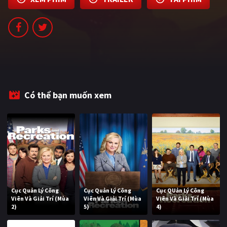
PHIM MỚI
PHIM BỘ
PHIM LẺ
PHIM CHIẾU RẠP
TUYỂN TẬP PHIM
Có thể bạn muốn xem
BLOG
Cục Quản Lý Công
Cục Quản Lý Công
Cục QUản Lý Công
Viên Và Giải Trí (Mùa
Viên Và Giải Trí (Mùa
Viên Và Giải Trí (Mùa
2)
5)
4)