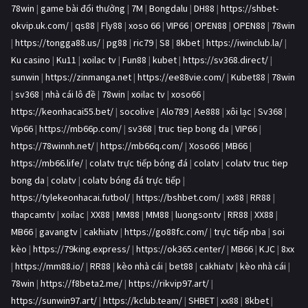
78win
|
game bài đổi thưởng
|
7M
|
Bongdalu
|
DH88
|
https://shbet-
okvip.uk.com/
|
qs88
|
Fly88
|
xoso 66
|
VIP66
|
OPEN88
|
OPEN88
|
78win
|
https://tongga88.us/
|
pg88
|
ric79
|
S8
|
8kbet
|
https://iwinclub.la/
|
Ku casino
|
Ku11
|
xoilac tv
|
Fun88
|
kubet
|
https://sv368.direct/
|
sunwin
|
https://zinmanga.net
|
https://ee88vie.com/
|
Kubet88
|
78win
|
sv368
|
nhà cái lô đề
|
78win
|
xoilac tv
|
xoso66
|
https://keonhacai55.bet/
|
socolive
|
Alo789
|
Ae888
|
xôi lạc
|
Sv368
|
Vip66
|
https://mb66p.com/
|
sv368
|
truc tiep bong da
|
VIP66
|
https://78winnh.net/
|
https://mb66q.com/
|
Xoso66
|
MB66
|
https://mb66.life/
|
colatv trực tiếp bóng đá
|
colatv
|
colatv truc tiep
bong da
|
colatv
|
colatv bóng đá trực tiếp
|
https://tylekeonhacai.futbol/
|
https://bshbet.com/
|
xx88
|
RR88
|
thapcamtv
|
xoilac
|
XX88
|
MM88
|
MM88
|
luongsontv
|
RR88
|
XX88
|
MB66
|
gavangtv
|
cakhiatv
|
https://go88fc.com/
|
trực tiếp nba
|
soi
kèo
|
https://79king.express/
|
https://ok365.center/
|
MB66
|
KJC
|
8xx
|
https://mm88.io/
|
RR88
|
kèo nhà cái
|
bet88
|
cakhiatv
|
kèo nhà cái
|
78win
|
https://f8beta2.me/
|
https://rikvip97.art/
|
https://sunwin97.art/
|
https://kclub.team/
|
SHBET
|
xx88
|
8kbet
|