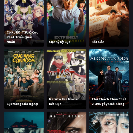
Cô KUROITSU Ở Cục
Phát Triển Quái
Nhân
Cực Kỳ Kỳ Cục
Bắt Cóc
Naruto the Movie:
Thử Thách Thần Chết
Cục Vàng Của Ngoại
Kết Cục
2: 49 Ngày Cuối Cùng