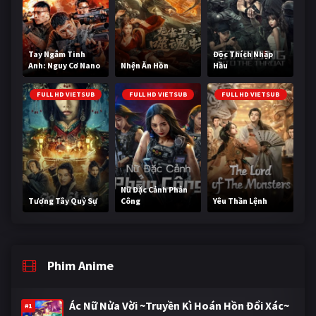
Tay Ngắm Tinh
Độc Thích Nhập
Anh: Nguy Cơ Nano
Nhện Ăn Hồn
Hầu
FULL HD VIETSUB
FULL HD VIETSUB
FULL HD VIETSUB
Nữ Đặc Cảnh Phản
Tương Tây Quỷ Sự
Công
Yêu Thần Lệnh
Phim Anime
Ác Nữ Nửa Vời ~Truyền Kì Hoán Hồn Đổi Xác~
#1