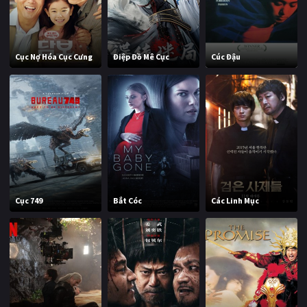
Cục Nợ Hóa Cục Cưng
Điệp Đồ Mê Cục
Cúc Đậu
Cục 749
Bắt Cóc
Các Linh Mục