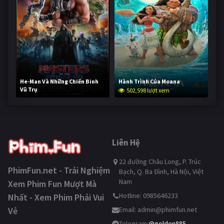
He-Man Và Những Chiến Binh
Hành Trình Của Moana
Vũ Trụ
502,598 lượt xem
252,484 lượt xem
Liên Hệ
22 đường Châu Long, P. Trúc
PhimFun.net - Trải Nghiệm
Bạch, Q. Ba Đình, Hà Nội, Việt
Nam
Xem Phim Fun Mượt Mà
Hotline: 0985646233
Nhất - Xem Phim Phải Vui
Vẻ
Email:
admin@phimfun.net
Telegram:
@golden885