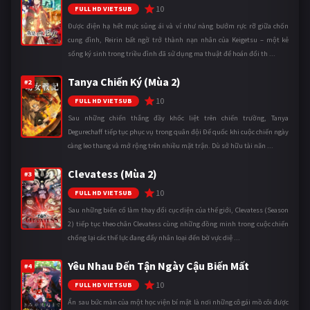
10
FULL HD VIETSUB
Được điện hạ hết mực sủng ái và ví như nàng bướm rực rỡ giữa chốn
cung đình, Reirin bất ngờ trở thành nạn nhân của Keigetsu – một kẻ
sống ký sinh trong triều đình đã sử dụng ma thuật để hoán đổi th ...
Tanya Chiến Ký (Mùa 2)
#2
10
FULL HD VIETSUB
Sau những chiến thắng đầy khốc liệt trên chiến trường, Tanya
Degurechaff tiếp tục phục vụ trong quân đội Đế quốc khi cuộc chiến ngày
càng leo thang và mở rộng trên nhiều mặt trận. Dù sở hữu tài năn ...
Clevatess (Mùa 2)
#3
10
FULL HD VIETSUB
Sau những biến cố làm thay đổi cục diện của thế giới, Clevatess (Season
2) tiếp tục theo chân Clevatess cùng những đồng minh trong cuộc chiến
chống lại các thế lực đang đẩy nhân loại đến bờ vực diệ ...
Yêu Nhau Đến Tận Ngày Cậu Biến Mất
#4
10
FULL HD VIETSUB
Ẩn sau bức màn của một học viện bí mật là nơi những cô gái mồ côi được