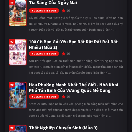
Tia Sáng Của Ngày Mai
#6
10
FULL HD VIETSUB
Lấy bối cảnh một Kyoto giả tưởng của thế kỷ 20, bộ phim kể về hai anh
em Seiroku và Kihachi Sakamoto, những người ôm ấp khát vọng đưa Kỷ
nguyên Điện đến với đất nước thông qua cuốn Danh mục Điện th ...
100 Cô Bạn Gái Yêu Bạn Rất Rất Rất Rất Rất
#7
Nhiều (Mùa 3)
10
FULL HD VIETSUB
Sau khi trải qua 100 lần thất tình suốt những năm trung học cơ sở,
Rentaro Aijo quyết định đến một ngôi đền để cầu mong tìm được bạn gái
khi bước vào cấp ba. Lời cầu nguyện của cậu được Thần Tình Y ...
Hậu Phương Mạnh Nhất Thế Giới - Nhà Khai
#8
Phá Tân Binh Của Vương Quốc Mê Cung
10
FULL HD VIETSUB
Atobe Arihito, một nhân viên văn phòng luôn cống hiến hết mình cho
công việc, bất ngờ gặp tai nạn và được chuyển sinh đến dị giới mang tên
Vương quốc Mê Cung. Tại đây, anh trở thành một mạo hiểm gi ...
Thất Nghiệp Chuyển Sinh (Mùa 3)
#9