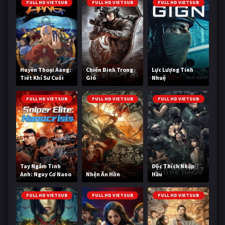
FULL HD VIETSUB
FULL HD VIETSUB
FULL HD VIETSUB
Huyền Thoại Aang:
Chiến Binh Trong
Lực Lượng Tinh
Tiết Khí Sư Cuối
Gió
Nhuệ
Cùng
FULL HD VIETSUB
FULL HD VIETSUB
FULL HD VIETSUB
Tay Ngắm Tinh
Độc Thích Nhập
Anh: Nguy Cơ Nano
Nhện Ăn Hồn
Hầu
FULL HD VIETSUB
FULL HD VIETSUB
FULL HD VIETSUB