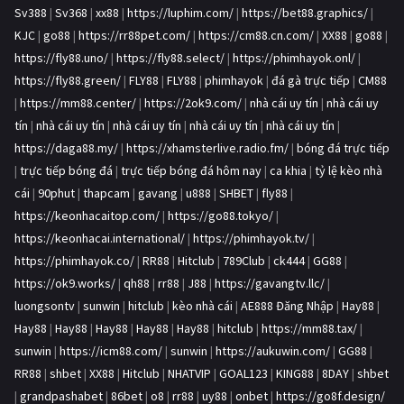
Sv388
|
Sv368
|
xx88
|
https://luphim.com/
|
https://bet88.graphics/
|
KJC
|
go88
|
https://rr88pet.com/
|
https://cm88.cn.com/
|
XX88
|
go88
|
https://fly88.uno/
|
https://fly88.select/
|
https://phimhayok.onl/
|
https://fly88.green/
|
FLY88
|
FLY88
|
phimhayok
|
đá gà trực tiếp
|
CM88
|
https://mm88.center/
|
https://2ok9.com/
|
nhà cái uy tín
|
nhà cái uy
tín
|
nhà cái uy tín
|
nhà cái uy tín
|
nhà cái uy tín
|
nhà cái uy tín
|
https://daga88.my/
|
https://xhamsterlive.radio.fm/
|
bóng đá trực tiếp
|
trực tiếp bóng đá
|
trực tiếp bóng đá hôm nay
|
ca khia
|
tỷ lệ kèo nhà
cái
|
90phut
|
thapcam
|
gavang
|
u888
|
SHBET
|
fly88
|
https://keonhacaitop.com/
|
https://go88.tokyo/
|
https://keonhacai.international/
|
https://phimhayok.tv/
|
https://phimhayok.co/
|
RR88
|
Hitclub
|
789Club
|
ck444
|
GG88
|
https://ok9.works/
|
qh88
|
rr88
|
J88
|
https://gavangtv.llc/
|
luongsontv
|
sunwin
|
hitclub
|
kèo nhà cái
|
AE888 Đăng Nhập
|
Hay88
|
Hay88
|
Hay88
|
Hay88
|
Hay88
|
Hay88
|
hitclub
|
https://mm88.tax/
|
sunwin
|
https://icm88.com/
|
sunwin
|
https://aukuwin.com/
|
GG88
|
RR88
|
shbet
|
XX88
|
Hitclub
|
NHATVIP
|
GOAL123
|
KING88
|
8DAY
|
shbet
|
grandpashabet
|
86bet
|
o8
|
rr88
|
uy88
|
onbet
|
https://go8f.design/