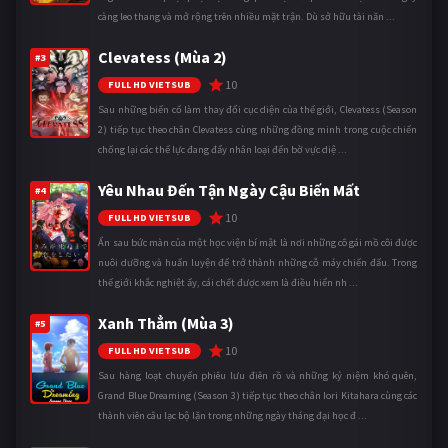
càng leo thang và mở rộng trên nhiều mặt trận. Dù sở hữu tài năn ...
Clevatess (Mùa 2)
#3
10
FULL HD VIETSUB
Sau những biến cố làm thay đổi cục diện của thế giới, Clevatess (Season
2) tiếp tục theo chân Clevatess cùng những đồng minh trong cuộc chiến
chống lại các thế lực đang đẩy nhân loại đến bờ vực diệ ...
Yêu Nhau Đến Tận Ngày Cậu Biến Mất
#4
10
FULL HD VIETSUB
Ẩn sau bức màn của một học viện bí mật là nơi những cô gái mồ côi được
nuôi dưỡng và huấn luyện để trở thành những cỗ máy chiến đấu. Trong
thế giới khắc nghiệt ấy, cái chết được xem là điều hiển nh ...
Xanh Thẳm (Mùa 3)
#5
10
FULL HD VIETSUB
Sau hàng loạt chuyến phiêu lưu điên rồ và những kỷ niệm khó quên,
Grand Blue Dreaming (Season 3) tiếp tục theo chân Iori Kitahara cùng các
thành viên câu lạc bộ lặn trong những ngày tháng đại học đ ...