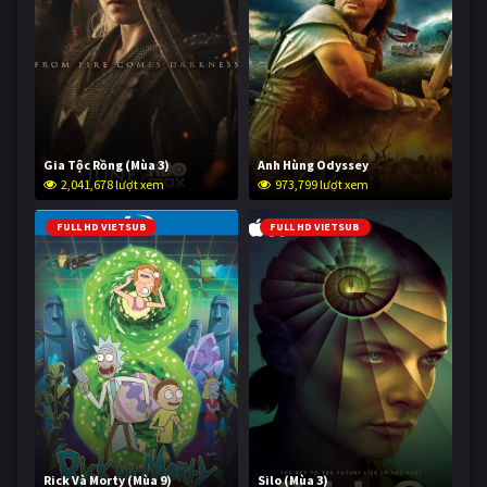
Gia Tộc Rồng (Mùa 3)
Anh Hùng Odyssey
2,041,678 lượt xem
973,799 lượt xem
FULL HD VIETSUB
FULL HD VIETSUB
Rick Và Morty (Mùa 9)
Silo (Mùa 3)