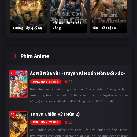
Nữ Đặc Cảnh Phản
Tương Tây Quỷ Sự
Công
Yêu Thần Lệnh
Phim Anime
Ác Nữ Nửa Vời ~Truyền Kì Hoán Hồn Đổi Xác~
#1
10
FULL HD VIETSUB
Được điện hạ hết mực sủng ái và ví như nàng bướm rực rỡ giữa chốn
cung đình, Reirin bất ngờ trở thành nạn nhân của Keigetsu – một kẻ
sống ký sinh trong triều đình đã sử dụng ma thuật để hoán đổi th ...
Tanya Chiến Ký (Mùa 2)
#2
10
FULL HD VIETSUB
Sau những chiến thắng đầy khốc liệt trên chiến trường, Tanya
Degurechaff tiếp tục phục vụ trong quân đội Đế quốc khi cuộc chiến ngày