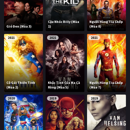
PHIM MỚI
PHIM BỘ
Cậu Nhóc Billy (Mùa
Người Hùng Tia Chớp
Gió Đen (Mùa 3)
1)
(Mùa 8)
PHIM LẺ
2021
2021
2021
PHIM CHIẾU RẠP
TUYỂN TẬP PHIM
BLOG
Cô Gái Thiên Tinh
Khắc Tinh Của Ma Cà
Người Hùng Tia Chớp
(Mùa 2)
Rồng (Mùa 5)
(Mùa 7)
2020
2019
2019