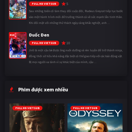
5
FULL HD VIETSUB
Sau những biến cố làm thay đổi cuộc đời, Rudeus Greyrat tiếp tục bước
vào một hành trình mới để trưởng thành cả về sức mạnh lẫn tinh thần.
Khi đối mặt với những thử thách ngày càng khắc nghiệt, anh ...
Đuốc Đen
#10
10
FULL HD VIETSUB
Jirô là một cậu bé được ông nuôi dưỡng và rèn luyện để trở thành ninja,
đồng thời sở hữu khả năng đặc biệt có thể giao tiếp với các loài động vật.
Bị mọi người xa lánh vì sự khác biệt của mình, cậu ...
Phim được xem nhiều
FULL HD VIETSUB
FULL HD VIETSUB