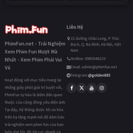
247,520 lượt xem
Liên Hệ
22 đường Châu Long, P. Trúc
PhimFun.net - Trải Nghiệm
Bạch, Q. Ba Đình, Hà Nội, Việt
Nam
Xem Phim Fun Mượt Mà
Hotline: 0985646233
Nhất - Xem Phim Phải Vui
Vẻ
Email:
admin@phimfun.net
Telegram:
@golden885
Hoạt động với mục tiêu mang lại
những giây phút giải trí tuyệt vời,
PhimFun tự hào là điểm đến quen
thuộc của cộng đồng yêu điện ảnh.
Tại đây, hệ thống được tối ưu hóa
trên hạ tầng mạnh mẽ để đảm bảo
trải nghiệm xem phim fun của bạn
luôn đạt tốc độ tải cực nhanh và