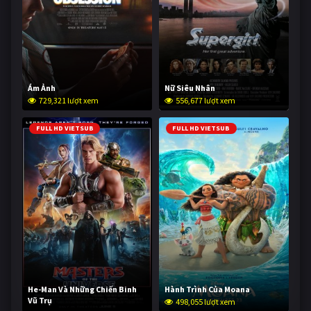
Ám Ảnh
Nữ Siêu Nhân
729,321 lượt xem
556,677 lượt xem
FULL HD VIETSUB
FULL HD VIETSUB
He-Man Và Những Chiến Binh
Hành Trình Của Moana
Vũ Trụ
498,055 lượt xem