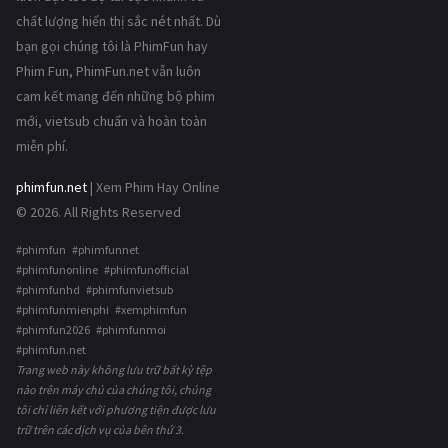
chất lượng hiển thị sắc nét nhất. Dù
bạn gọi chúng tôi là PhimFun hay
Phim Fun, PhimFun.net vẫn luôn
cam kết mang đến những bộ phim
mới, vietsub chuẩn và hoàn toàn
miễn phí.
phimfun.net
| Xem Phim Hay Online
© 2026. All Rights Reserved
#phimfun #phimfunnet
#phimfunonline #phimfunofficial
#phimfunhd #phimfunvietsub
#phimfunmienphi #xemphimfun
#phimfun2026 #phimfunmoi
#phimfun.net
Trang web này không lưu trữ bất kỳ tệp
nào trên máy chủ của chúng tôi, chúng
tôi chỉ liên kết với phương tiện được lưu
trữ trên các dịch vụ của bên thứ 3.