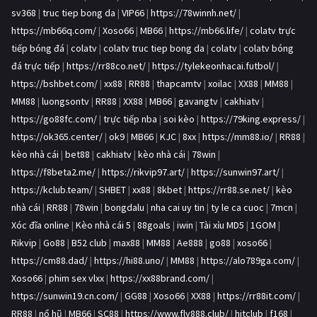
sv368
|
truc tiep bong da
|
VIP66
|
https://78winnh.net/
|
https://mb66q.com/
|
Xoso66
|
MB66
|
https://mb66.life/
|
colatv trực
tiếp bóng đá
|
colatv
|
colatv truc tiep bong da
|
colatv
|
colatv bóng
đá trực tiếp
|
https://rr88co.net/
|
https://tylekeonhacai.futbol/
|
https://bshbet.com/
|
xx88
|
RR88
|
thapcamtv
|
xoilac
|
XX88
|
MM88
|
MM88
|
luongsontv
|
RR88
|
XX88
|
MB66
|
gavangtv
|
cakhiatv
|
https://go88fc.com/
|
trực tiếp nba
|
soi kèo
|
https://79king.express/
|
https://ok365.center/
|
ok9
|
MB66
|
KJC
|
8xx
|
https://mm88.io/
|
RR88
|
kèo nhà cái
|
bet88
|
cakhiatv
|
kèo nhà cái
|
78win
|
https://f8beta2.me/
|
https://rikvip97.art/
|
https://sunwin97.art/
|
https://kclub.team/
|
SHBET
|
xx88
|
8kbet
|
https://rr88.se.net/
|
kèo
nhà cái
|
RR88
|
78win
|
bongdalu
|
nha cai uy tin
|
ty le ca cuoc
|
7mcn
|
Xóc đĩa online
|
Kèo nhà cái 5
|
88goals
|
iwin
|
Tài xỉu MD5
|
1GOM
|
Rikvip
|
Go88
|
B52 club
|
max88
|
MM88
|
Ae888
|
go88
|
xoso66
|
https://cm88.dad/
|
https://hi88.uno/
|
MM88
|
https://alo789ga.com/
|
Xoso66
|
phim sex vlxx
|
https://xx88brand.com/
|
https://sunwin19.cn.com/
|
GG88
|
Xoso66
|
XX88
|
https://rr88it.com/
|
RR88
|
nổ hũ
|
MB66
|
SC88
|
https://www.fly888.club/
|
hitclub
|
f168
|