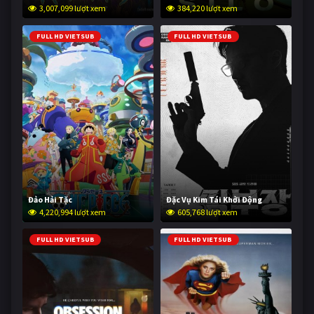
3,007,099 lượt xem
384,220 lượt xem
FULL HD VIETSUB
FULL HD VIETSUB
Đảo Hải Tặc
Đặc Vụ Kim Tái Khởi Động
4,220,994 lượt xem
605,768 lượt xem
FULL HD VIETSUB
FULL HD VIETSUB