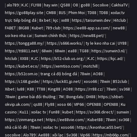
|
alo789
|
KJC
|
FLY88
|
hay.win
|
QS88
|
O8
|
go88
|
Socolive
|
CakhiaTV
|
https://go88play.site
|
CM88
|
8US
|
Phim Moi
|
TD88
|
TD88
|
xoilactv
trực tiếp bóng đá
|
8x bet
|
kjc
|
xx88
|
https://taisunwin.dev
|
Hitclub
|
FABET
|
BIG88
|
Kubet
|
789 club
|
https://ee88-app.sa.com/
|
new88
|
soi keo nha cai
|
Sunwin chính thức
|
https://new88.pet/
|
https://tongga88.my/
|
https://s666.works/
|
ty le keo nha cai
|
UY88
|
https://tt8811.net/
|
68win
|
68win
|
ea88
|
TG88
|
https://sunwin3.nl/
|
hitclub
|
XX88
|
KJC
|
https://b52-club.us.org/
|
KJC
|
https://kjc.ad/
|
https://kubet.eco/
|
https://xemtiso.com/
|
motchill
|
https://b52com.io
|
trang cá độ bóng đá
|
78win
|
AO88
|
https://c168.guide/
|
https://luck81.jp.net/
|
xoso66
|
78win
|
B52club
|
Xibet
|
lu88
|
K88
|
TT88
|
King88
|
AO88
|
https://rr88.cz/
|
78win
|
sv368
|
78win
|
game bài đổi thưởng
|
7M
|
Bongdalu
|
DH88
|
https://shbet-
okvip.uk.com/
|
qs88
|
Fly88
|
xoso 66
|
VIP66
|
OPEN88
|
OPEN88
|
Ku
casino
|
Ku11
|
xoilac tv
|
Fun88
|
kubet
|
https://sv368.direct/
|
sunwin
|
https://zinmanga.net
|
https://ee88vie.com/
|
Kubet88
|
78win
|
sv368
|
nhà cái lô đề
|
78win
|
xoilac tv
|
xoso66
|
https://keonhacai55.bet/
|
socolive
|
Alo789
|
Ae888
|
xôi lạc
|
Sv368
|
Vip66
|
https://mb66p.com/
|