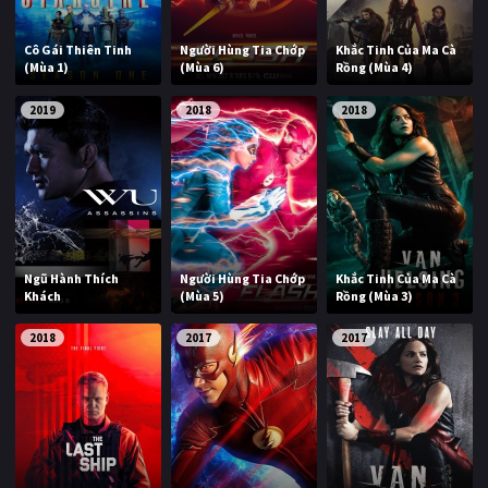
Cô Gái Thiên Tinh
Người Hùng Tia Chớp
Khắc Tinh Của Ma Cà
(Mùa 1)
(Mùa 6)
Rồng (Mùa 4)
2019
2018
2018
Ngũ Hành Thích
Người Hùng Tia Chớp
Khắc Tinh Của Ma Cà
Khách
(Mùa 5)
Rồng (Mùa 3)
2018
2017
2017