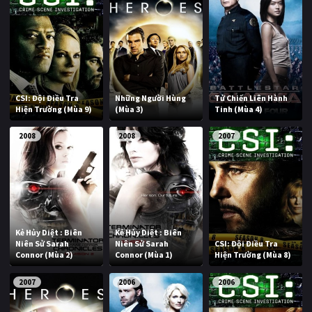
CSI: Đội Điều Tra
Những Người Hùng
Tử Chiến Liên Hành
Hiện Trường (Mùa 9)
(Mùa 3)
Tinh (Mùa 4)
2008
2008
2007
Kẻ Hủy Diệt : Biên
Kẻ Hủy Diệt : Biên
Niên Sử Sarah
Niên Sử Sarah
CSI: Đội Điều Tra
Connor (Mùa 2)
Connor (Mùa 1)
Hiện Trường (Mùa 8)
2007
2006
2006