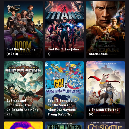
Biệt Đội Diệt Vong
Biệt Đội Titan (Mùa
(Mùa 4)
4)
Black Adam
Batman and
Teen Titans Go! &
Superman: Trận
Các Nữ Siêu Anh
Chiến Siêu Anh Hùng
Hùng DC: Mayhem
Liên Minh Siêu Thú
Nhí
Trong Đa Vũ Trụ
DC