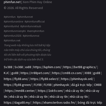
phimfun.net
| Xem Phim Hay Online
© 2026. All Rights Reserved
#phimfun #phimfunnet
#phimfunonline #phimfunofficial
#phimfunhd #phimfunvietsub
#phimfunmienphi #xemphimfun
#phimfun2026 #phimfunmoi
#phimfun.net
Trang web này không lưu trữ bất kỳ tệp
nào trên máy chủ của chúng tôi, chúng
tôi chỉ liên kết với phương tiện được lưu
trữ trên các dịch vụ của bên thứ 3.
Sv388
|
Sv368
|
xx88
|
https://luphim.com/
|
https://bet88.graphics/
|
KJC
|
go88
|
https://rr88pet.com/
|
https://cm88.cn.com/
|
XX88
|
go88
|
https://fly88.uno/
|
https://fly88.select/
|
https://phimhayok.onl/
|
https://fly88.green/
|
FLY88
|
FLY88
|
phimhayok
|
đá gà trực tiếp
|
CM88
|
https://mm88.center/
|
https://2ok9.com/
|
nhà cái uy tín
|
nhà cái uy
tín
|
nhà cái uy tín
|
nhà cái uy tín
|
nhà cái uy tín
|
nhà cái uy tín
|
https://daga88.my/
|
https://xhamsterlive.radio.fm/
|
bóng đá trực tiếp