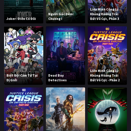
Liên Minh Công Lý:
Người Gác Đêm:
Khủng Hoảng Trái
Joker: Điên Có Đôi
Chương I
Đất Vô Cực, Phần 3
Liên Minh Công Lý:
Biệt Đội Cảm Tử Tại
Dead Boy
Khủng Hoảng Trái
Dị Giới
Detectives
Đất Vô Cực - Phần 2