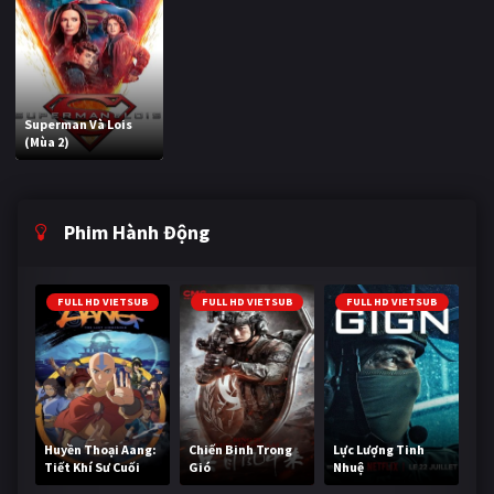
Superman Và Lois
(Mùa 2)
Phim Hành Động
FULL HD VIETSUB
FULL HD VIETSUB
FULL HD VIETSUB
Huyền Thoại Aang:
Chiến Binh Trong
Lực Lượng Tinh
Tiết Khí Sư Cuối
Gió
Nhuệ
Cùng