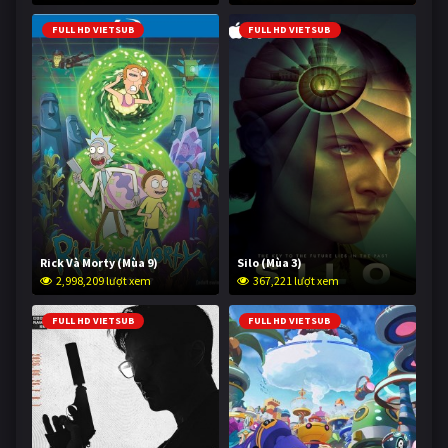
FULL HD VIETSUB
FULL HD VIETSUB
Rick Và Morty (Mùa 9)
Silo (Mùa 3)
2,998,209 lượt xem
367,221 lượt xem
FULL HD VIETSUB
FULL HD VIETSUB