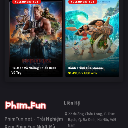
FULL HD VIETSUB
FULL HD VIETSUB
He-Man Và Những Chiến Binh
Hành Trình Của Moana
Vũ Trụ
491,077 lượt xem
239,886 lượt xem
Liên Hệ
22 đường Châu Long, P. Trúc
PhimFun.net - Trải Nghiệm
Bạch, Q. Ba Đình, Hà Nội, Việt
Nam
Xem Phim Fun Mượt Mà