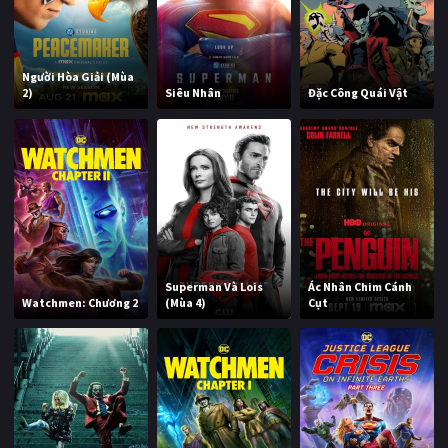
Người Hòa Giải (Mùa
2)
Siêu Nhân
Đặc Công Quái Vật
Superman Và Lois
Ác Nhân Chim Cánh
Watchmen: Chương 2
(Mùa 4)
Cụt