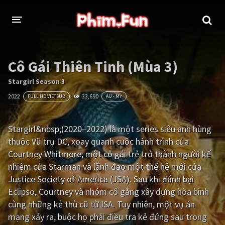
THỂ LOẠI
Cô Gái Thiên Tinh (Mùa 3)
Thần thoại - Cổ trang
Hành động
Stargirl Season 3
2022
33,690
FULL HD VIETSUB
ÂU - MỸ
Tâm lý
Chiến tranh
Võ thuật - Kiếm hiệp
Nhạc kịch
Stargirl&nbsp;(2020–2022) là một series siêu anh hùng
thuộc Vũ trụ DC, xoay quanh cuộc hành trình của
Kinh dị
Tội phạm - Hình sự
Courtney Whitmore, một cô gái trẻ trở thành người kế
Phiêu lưu
Hài hước
nhiệm của Starman và lãnh đạo một thế hệ mới của
Justice Society of America (JSA). Sau khi đánh bại
Viễn tưởng
Khoa học - Tài liệu
Eclipso, Courtney và nhóm cố gắng xây dựng hòa bình
Hoạt hình
Thể thao
cùng những kẻ thù cũ từ ISA. Tuy nhiên, một vụ án
mạng xảy ra, buộc họ phải điều tra kẻ đứng sau trong
Tình cảm - Lãng mạn
Kỳ ảo