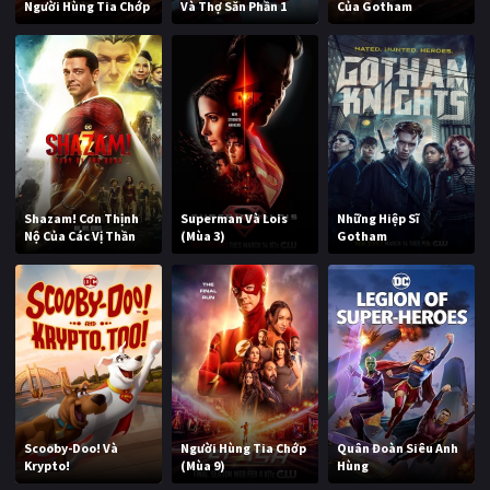
Người Hùng Tia Chớp
Và Thợ Săn Phần 1
Của Gotham
Shazam! Cơn Thịnh
Superman Và Lois
Những Hiệp Sĩ
Nộ Của Các Vị Thần
(Mùa 3)
Gotham
Scooby-Doo! Và
Người Hùng Tia Chớp
Quân Đoàn Siêu Anh
Krypto!
(Mùa 9)
Hùng