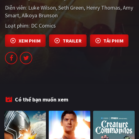
PHIM MỚI
Diễn viên:
Luke Wilson
Seth Green
Henry Thomas
Amy
Smart
Alkoya Brunson
PHIM BỘ
Loạt phim:
DC Comics
PHIM LẺ
XEM PHIM
TRAILER
TẢI PHIM
PHIM CHIẾU RẠP
TUYỂN TẬP PHIM
BLOG
Có thể bạn muốn xem