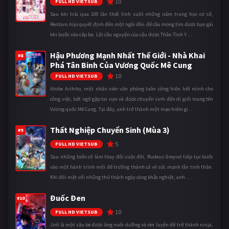
10
FULL HD VIETSUB
Sau khi trải qua 100 lần thất tình suốt những năm trung học cơ sở,
Rentaro Aijo quyết định đến một ngôi đền để cầu mong tìm được bạn gái
khi bước vào cấp ba. Lời cầu nguyện của cậu được Thần Tình Y ...
Hậu Phương Mạnh Nhất Thế Giới - Nhà Khai
#8
Phá Tân Binh Của Vương Quốc Mê Cung
10
FULL HD VIETSUB
Atobe Arihito, một nhân viên văn phòng luôn cống hiến hết mình cho
công việc, bất ngờ gặp tai nạn và được chuyển sinh đến dị giới mang tên
Vương quốc Mê Cung. Tại đây, anh trở thành một mạo hiểm gi ...
Thất Nghiệp Chuyển Sinh (Mùa 3)
#9
5
FULL HD VIETSUB
Sau những biến cố làm thay đổi cuộc đời, Rudeus Greyrat tiếp tục bước
vào một hành trình mới để trưởng thành cả về sức mạnh lẫn tinh thần.
Khi đối mặt với những thử thách ngày càng khắc nghiệt, anh ...
Đuốc Đen
#10
10
FULL HD VIETSUB
Jirô là một cậu bé được ông nuôi dưỡng và rèn luyện để trở thành ninja,