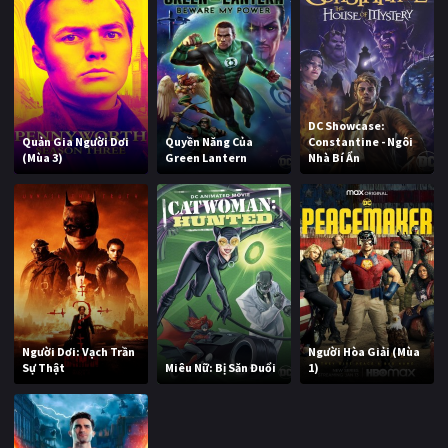
DC Showcase:
Quản Gia Người Dơi
Quyền Năng Của
Constantine - Ngôi
(Mùa 3)
Green Lantern
Nhà Bí Ẩn
Người Dơi: Vạch Trần
Người Hòa Giải (Mùa
Sự Thật
Miêu Nữ: Bị Săn Đuổi
1)