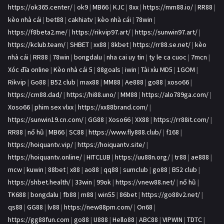
https://ok365.center/
|
ok9
|
MB66
|
KJC
|
8xx
|
https://mm88.io/
|
RR88
|
kèo nhà cái
|
bet88
|
cakhiatv
|
kèo nhà cái
|
78win
|
https://f8beta2.me/
|
https://rikvip97.art/
|
https://sunwin97.art/
|
https://kclub.team/
|
SHBET
|
xx88
|
8kbet
|
https://rr88.se.net/
|
kèo
nhà cái
|
RR88
|
78win
|
bongdalu
|
nha cai uy tin
|
ty le ca cuoc
|
7mcn
|
Xóc đĩa online
|
Kèo nhà cái 5
|
88goals
|
iwin
|
Tài xỉu MD5
|
1GOM
|
Rikvip
|
Go88
|
B52 club
|
max88
|
MM88
|
Ae888
|
go88
|
xoso66
|
https://cm88.dad/
|
https://hi88.uno/
|
MM88
|
https://alo789ga.com/
|
Xoso66
|
phim sex vlxx
|
https://xx88brand.com/
|
https://sunwin19.cn.com/
|
GG88
|
Xoso66
|
XX88
|
https://rr88it.com/
|
RR88
|
nổ hũ
|
MB66
|
SC88
|
https://www.fly888.club/
|
f168
|
https://hoiquantv.vip/
|
https://hoiquantv.site/
|
https://hoiquantv.online/
|
HITCLUB
|
https://uu88n.org/
|
tr88
|
ae888
|
mcw
|
kuwin
|
88bet
|
x88
|
ao88
|
qq88
|
sumclub
|
go88
|
B52 club
|
https://shbet.health/
|
33win
|
99ok
|
https://vnew88.net/
|
nổ hũ
|
TK688
|
bongdalu
|
fb88
|
m88
|
win55
|
86bet
|
https://go88v2.net/
|
qs88
|
GG88
|
lv88
|
https://new88pm.com/
|
On68
|
https://gg88fun.com
|
go88
|
U888
|
Hello88
|
ABC88
|
VIPWIN
|
TDTC
|