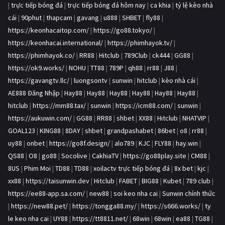
|
trực tiếp bóng đá
|
trực tiếp bóng đá hôm nay
|
ca khia
|
tỷ lệ kèo nhà
cái
|
90phut
|
thapcam
|
gavang
|
u888
|
SHBET
|
fly88
|
https://keonhacaitop.com/
|
https://go88.tokyo/
|
https://keonhacai.international/
|
https://phimhayok.tv/
|
https://phimhayok.co/
|
RR88
|
Hitclub
|
789Club
|
ck444
|
GG88
|
https://ok9.works/
|
NOHU
|
TT88
|
789P
|
qh88
|
rr88
|
J88
|
https://gavangtv.llc/
|
luongsontv
|
sunwin
|
hitclub
|
kèo nhà cái
|
AE888 Đăng Nhập
|
Hay88
|
Hay88
|
Hay88
|
Hay88
|
Hay88
|
Hay88
|
hitclub
|
https://mm88.tax/
|
sunwin
|
https://icm88.com/
|
sunwin
|
https://aukuwin.com/
|
GG88
|
RR88
|
shbet
|
XX88
|
Hitclub
|
NHATVIP
|
GOAL123
|
KING88
|
8DAY
|
shbet
|
grandpashabet
|
86bet
|
o8
|
rr88
|
uy88
|
onbet
|
https://go8f.design/
|
alo789
|
KJC
|
FLY88
|
hay.win
|
QS88
|
O8
|
go88
|
Socolive
|
CakhiaTV
|
https://go88play.site
|
CM88
|
8US
|
Phim Moi
|
TD88
|
TD88
|
xoilactv trực tiếp bóng đá
|
8x bet
|
kjc
|
xx88
|
https://taisunwin.dev
|
Hitclub
|
FABET
|
BIG88
|
Kubet
|
789 club
|
https://ee88-app.sa.com/
|
new88
|
soi keo nha cai
|
Sunwin chính thức
|
https://new88.pet/
|
https://tongga88.my/
|
https://s666.works/
|
ty
le keo nha cai
|
UY88
|
https://tt8811.net/
|
68win
|
68win
|
ea88
|
TG88
|