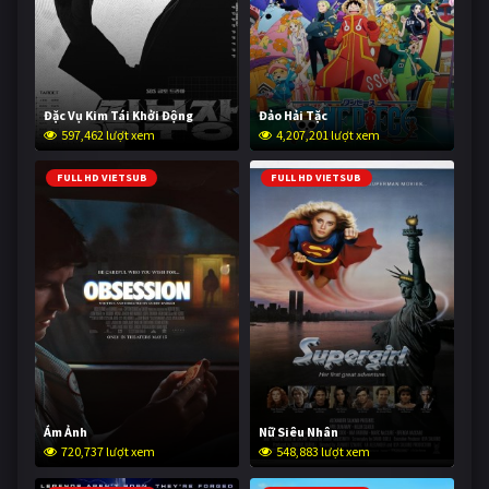
Đặc Vụ Kim Tái Khởi Động
Đảo Hải Tặc
597,462 lượt xem
4,207,201 lượt xem
FULL HD VIETSUB
FULL HD VIETSUB
Ám Ảnh
Nữ Siêu Nhân
720,737 lượt xem
548,883 lượt xem