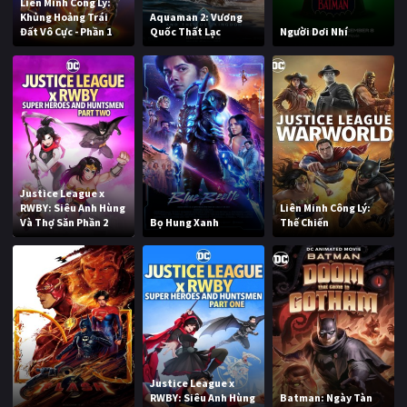
Liên Minh Công Lý:
Khủng Hoảng Trái
Aquaman 2: Vương
Đất Vô Cực - Phần 1
Quốc Thất Lạc
Người Dơi Nhí
Justice League x
RWBY: Siêu Anh Hùng
Liên Minh Công Lý:
Và Thợ Săn Phần 2
Bọ Hung Xanh
Thế Chiến
Justice League x
RWBY: Siêu Anh Hùng
Batman: Ngày Tàn