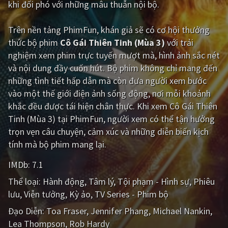
khi đối phó với những mâu thuẫn nội bộ.
Giật gân
Gia đình
Trên nền tảng
PhimFun
, khán giả sẽ có cơ hội thưởng
Bí ẩn
Lịch sử
thức bộ phim
Cô Gái Thiên Tinh (Mùa 3)
với trải
nghiệm xem phim trực tuyến mượt mà, hình ảnh sắc nét
Viễn Tây
Tiểu sử
và nội dung đầy cuốn hút. Bộ phim không chỉ mang đến
GameShow
DramaTV
những tình tiết hấp dẫn mà còn đưa người xem bước
vào một thế giới điện ảnh sống động, nơi mỗi khoảnh
QUỐC GIA
khắc đều được tái hiện chân thực. Khi xem Cô Gái Thiên
Tinh (Mùa 3) tại PhimFun, người xem có thể tận hưởng
Âu - Mỹ
Trung Quốc - Hồng Kông
trọn vẹn câu chuyện, cảm xúc và những diễn biến kịch
tính mà bộ phim mang lại.
Hàn Quốc
Nhật Bản
IMDb:
7.1
Ấn Độ
Việt Nam
Thể loại:
Hành động
Tâm lý
Tội phạm - Hình sự
Phiêu
Tổng hợp
lưu
Viễn tưởng
Kỳ ảo
TV Series - Phim bộ
Đạo Diễn:
Toa Fraser
Jennifer Phang
Michael Nankin
CẬP NHẬT
Lea Thompson
Rob Hardy