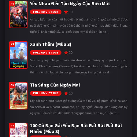
Yêu Nhau Đến Tận Ngày Cậu Biến Mất
#4
10
FULL HD VIETSUB
Ẩn sau bức màn của một học viện bí mật là nơi những cô gái mồ côi được
nuôi dưỡng và huấn luyện để trở thành những cỗ máy chiến đấu. Trong
thế giới khắc nghiệt ấy, cái chết được xem là điều hiển nh ...
Xanh Thẳm (Mùa 3)
#5
10
FULL HD VIETSUB
Sau hàng loạt chuyến phiêu lưu điên rồ và những kỷ niệm khó quên,
Grand Blue Dreaming (Season 3) tiếp tục theo chân Iori Kitahara cùng các
thành viên câu lạc bộ lặn trong những ngày tháng đại học đ ...
Tia Sáng Của Ngày Mai
#6
10
FULL HD VIETSUB
Lấy bối cảnh một Kyoto giả tưởng của thế kỷ 20, bộ phim kể về hai anh
em Seiroku và Kihachi Sakamoto, những người ôm ấp khát vọng đưa Kỷ
nguyên Điện đến với đất nước thông qua cuốn Danh mục Điện th ...
100 Cô Bạn Gái Yêu Bạn Rất Rất Rất Rất Rất
#7
Nhiều (Mùa 3)