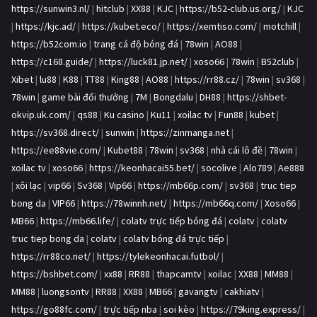
https://sunwin3.nl/
|
hitclub
|
XX88
|
KJC
|
https://b52-club.us.org/
|
KJC
|
https://kjc.ad/
|
https://kubet.eco/
|
https://xemtiso.com/
|
motchill
|
https://b52com.io
|
trang cá độ bóng đá
|
78win
|
AO88
|
https://c168.guide/
|
https://luck81.jp.net/
|
xoso66
|
78win
|
B52club
|
Xibet
|
lu88
|
K88
|
TT88
|
King88
|
AO88
|
https://rr88.cz/
|
78win
|
sv368
|
78win
|
game bài đổi thưởng
|
7M
|
Bongdalu
|
DH88
|
https://shbet-
okvip.uk.com/
|
qs88
|
Ku casino
|
Ku11
|
xoilac tv
|
Fun88
|
kubet
|
https://sv368.direct/
|
sunwin
|
https://zinmanga.net
|
https://ee88vie.com/
|
Kubet88
|
78win
|
sv368
|
nhà cái lô đề
|
78win
|
xoilac tv
|
xoso66
|
https://keonhacai55.bet/
|
socolive
|
Alo789
|
Ae888
|
xôi lạc
|
vip66
|
Sv368
|
Vip66
|
https://mb66p.com/
|
sv368
|
truc tiep
bong da
|
VIP66
|
https://78winnh.net/
|
https://mb66q.com/
|
Xoso66
|
MB66
|
https://mb66.life/
|
colatv trực tiếp bóng đá
|
colatv
|
colatv
truc tiep bong da
|
colatv
|
colatv bóng đá trực tiếp
|
https://rr88co.net/
|
https://tylekeonhacai.futbol/
|
https://bshbet.com/
|
xx88
|
RR88
|
thapcamtv
|
xoilac
|
XX88
|
MM88
|
MM88
|
luongsontv
|
RR88
|
XX88
|
MB66
|
gavangtv
|
cakhiatv
|
https://go88fc.com/
|
trực tiếp nba
|
soi kèo
|
https://79king.express/
|