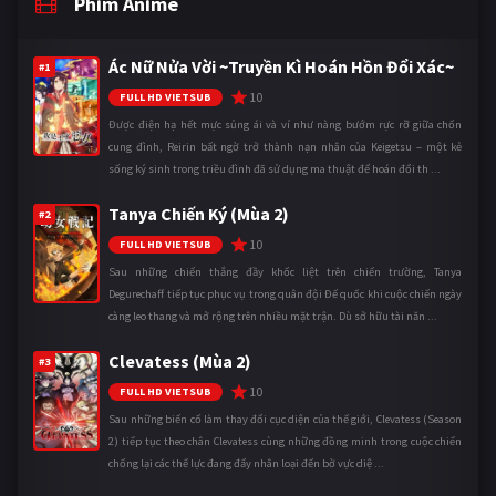
Phim Anime
Ác Nữ Nửa Vời ~Truyền Kì Hoán Hồn Đổi Xác~
#1
10
FULL HD VIETSUB
Được điện hạ hết mực sủng ái và ví như nàng bướm rực rỡ giữa chốn
cung đình, Reirin bất ngờ trở thành nạn nhân của Keigetsu – một kẻ
sống ký sinh trong triều đình đã sử dụng ma thuật để hoán đổi th ...
Tanya Chiến Ký (Mùa 2)
#2
10
FULL HD VIETSUB
Sau những chiến thắng đầy khốc liệt trên chiến trường, Tanya
Degurechaff tiếp tục phục vụ trong quân đội Đế quốc khi cuộc chiến ngày
càng leo thang và mở rộng trên nhiều mặt trận. Dù sở hữu tài năn ...
Clevatess (Mùa 2)
#3
10
FULL HD VIETSUB
Sau những biến cố làm thay đổi cục diện của thế giới, Clevatess (Season
2) tiếp tục theo chân Clevatess cùng những đồng minh trong cuộc chiến
chống lại các thế lực đang đẩy nhân loại đến bờ vực diệ ...