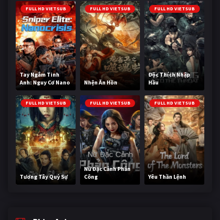
FULL HD VIETSUB
FULL HD VIETSUB
FULL HD VIETSUB
Tay Ngắm Tinh
Độc Thích Nhập
Anh: Nguy Cơ Nano
Nhện Ăn Hồn
Hầu
FULL HD VIETSUB
FULL HD VIETSUB
FULL HD VIETSUB
Nữ Đặc Cảnh Phản
Tương Tây Quỷ Sự
Công
Yêu Thần Lệnh