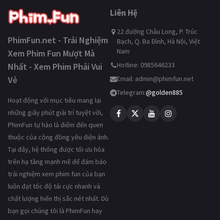
Liên Hệ
22 đường Châu Long, P. Trúc
PhimFun.net - Trải Nghiệm
Bạch, Q. Ba Đình, Hà Nội, Việt
Nam
Xem Phim Fun Mượt Mà
Hotline: 0985646233
Nhất - Xem Phim Phải Vui
Vẻ
Email:
admin@phimfun.net
Telegram:
@golden885
Hoạt động với mục tiêu mang lại
những giây phút giải trí tuyệt vời,
PhimFun tự hào là điểm đến quen
thuộc của cộng đồng yêu điện ảnh.
Tại đây, hệ thống được tối ưu hóa
trên hạ tầng mạnh mẽ để đảm bảo
trải nghiệm xem phim fun của bạn
luôn đạt tốc độ tải cực nhanh và
chất lượng hiển thị sắc nét nhất. Dù
bạn gọi chúng tôi là PhimFun hay