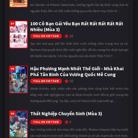
em Seiroku và Kihachi Sakamoto, những người ôm ấp khát vọng đưa Kỷ
nguyên Điện đến với đất nước thông qua cuốn Danh mục Điện th ...
100 Cô Bạn Gái Yêu Bạn Rất Rất Rất Rất Rất
#7
Nhiều (Mùa 3)
10
FULL HD VIETSUB
Sau khi trải qua 100 lần thất tình suốt những năm trung học cơ sở,
Rentaro Aijo quyết định đến một ngôi đền để cầu mong tìm được bạn gái
khi bước vào cấp ba. Lời cầu nguyện của cậu được Thần Tình Y ...
Hậu Phương Mạnh Nhất Thế Giới - Nhà Khai
#8
Phá Tân Binh Của Vương Quốc Mê Cung
10
FULL HD VIETSUB
Atobe Arihito, một nhân viên văn phòng luôn cống hiến hết mình cho
công việc, bất ngờ gặp tai nạn và được chuyển sinh đến dị giới mang tên
Vương quốc Mê Cung. Tại đây, anh trở thành một mạo hiểm gi ...
Thất Nghiệp Chuyển Sinh (Mùa 3)
#9
5
FULL HD VIETSUB
Sau những biến cố làm thay đổi cuộc đời, Rudeus Greyrat tiếp tục bước
vào một hành trình mới để trưởng thành cả về sức mạnh lẫn tinh thần.