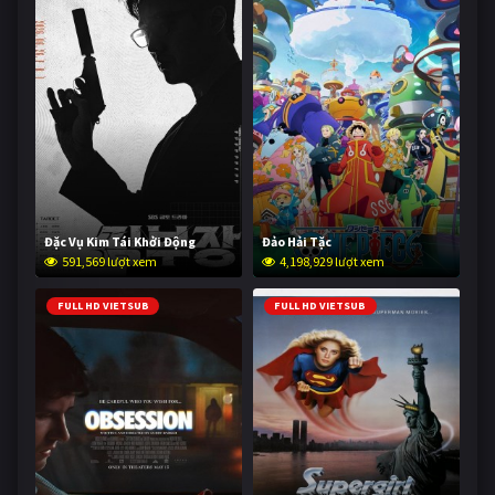
Đặc Vụ Kim Tái Khởi Động
Đảo Hải Tặc
591,569 lượt xem
4,198,929 lượt xem
FULL HD VIETSUB
FULL HD VIETSUB