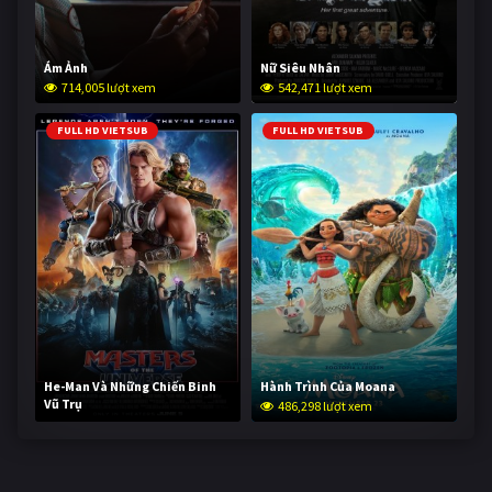
Ám Ảnh
Nữ Siêu Nhân
714,005 lượt xem
542,471 lượt xem
FULL HD VIETSUB
FULL HD VIETSUB
He-Man Và Những Chiến Binh
Hành Trình Của Moana
Vũ Trụ
486,298 lượt xem
234,417 lượt xem