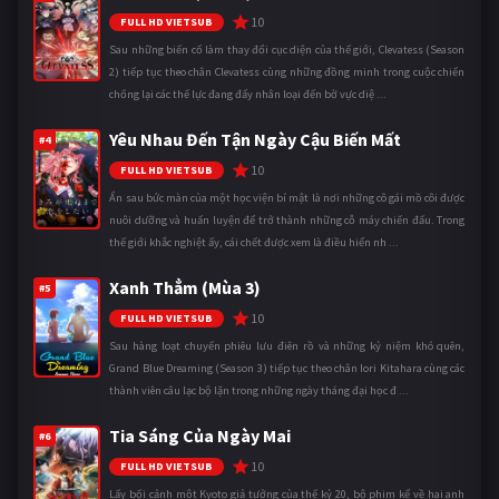
10
FULL HD VIETSUB
Sau những biến cố làm thay đổi cục diện của thế giới, Clevatess (Season
2) tiếp tục theo chân Clevatess cùng những đồng minh trong cuộc chiến
chống lại các thế lực đang đẩy nhân loại đến bờ vực diệ ...
Yêu Nhau Đến Tận Ngày Cậu Biến Mất
#4
10
FULL HD VIETSUB
Ẩn sau bức màn của một học viện bí mật là nơi những cô gái mồ côi được
nuôi dưỡng và huấn luyện để trở thành những cỗ máy chiến đấu. Trong
thế giới khắc nghiệt ấy, cái chết được xem là điều hiển nh ...
Xanh Thẳm (Mùa 3)
#5
10
FULL HD VIETSUB
Sau hàng loạt chuyến phiêu lưu điên rồ và những kỷ niệm khó quên,
Grand Blue Dreaming (Season 3) tiếp tục theo chân Iori Kitahara cùng các
thành viên câu lạc bộ lặn trong những ngày tháng đại học đ ...
Tia Sáng Của Ngày Mai
#6
10
FULL HD VIETSUB
Lấy bối cảnh một Kyoto giả tưởng của thế kỷ 20, bộ phim kể về hai anh