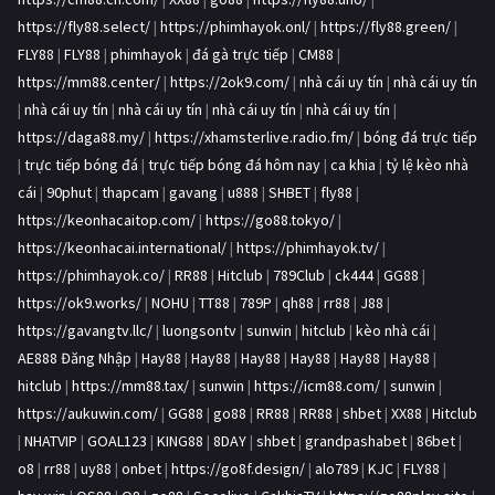
https://fly88.select/
|
https://phimhayok.onl/
|
https://fly88.green/
|
FLY88
|
FLY88
|
phimhayok
|
đá gà trực tiếp
|
CM88
|
https://mm88.center/
|
https://2ok9.com/
|
nhà cái uy tín
|
nhà cái uy tín
|
nhà cái uy tín
|
nhà cái uy tín
|
nhà cái uy tín
|
nhà cái uy tín
|
https://daga88.my/
|
https://xhamsterlive.radio.fm/
|
bóng đá trực tiếp
|
trực tiếp bóng đá
|
trực tiếp bóng đá hôm nay
|
ca khia
|
tỷ lệ kèo nhà
cái
|
90phut
|
thapcam
|
gavang
|
u888
|
SHBET
|
fly88
|
https://keonhacaitop.com/
|
https://go88.tokyo/
|
https://keonhacai.international/
|
https://phimhayok.tv/
|
https://phimhayok.co/
|
RR88
|
Hitclub
|
789Club
|
ck444
|
GG88
|
https://ok9.works/
|
NOHU
|
TT88
|
789P
|
qh88
|
rr88
|
J88
|
https://gavangtv.llc/
|
luongsontv
|
sunwin
|
hitclub
|
kèo nhà cái
|
AE888 Đăng Nhập
|
Hay88
|
Hay88
|
Hay88
|
Hay88
|
Hay88
|
Hay88
|
hitclub
|
https://mm88.tax/
|
sunwin
|
https://icm88.com/
|
sunwin
|
https://aukuwin.com/
|
GG88
|
go88
|
RR88
|
RR88
|
shbet
|
XX88
|
Hitclub
|
NHATVIP
|
GOAL123
|
KING88
|
8DAY
|
shbet
|
grandpashabet
|
86bet
|
o8
|
rr88
|
uy88
|
onbet
|
https://go8f.design/
|
alo789
|
KJC
|
FLY88
|