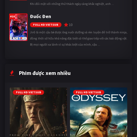
Khi đối mặt với những thử thách ngày càng khắc nghiệt, anh ...
Đuốc Đen
#10
10
FULL HD VIETSUB
Jirô là một cậu bé được ông nuôi dưỡng và rèn luyện để trở thành ninja,
đồng thời sở hữu khả năng đặc biệt có thể giao tiếp với các loài động vật.
Bị mọi người xa lánh vì sự khác biệt của mình, cậu ...
Phim được xem nhiều
FULL HD VIETSUB
FULL HD VIETSUB