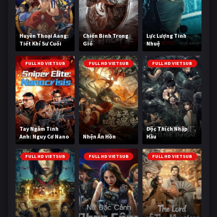
Huyền Thoại Aang:
Chiến Binh Trong
Lực Lượng Tinh
Tiết Khí Sư Cuối
Gió
Nhuệ
Cùng
FULL HD VIETSUB
FULL HD VIETSUB
FULL HD VIETSUB
Tay Ngắm Tinh
Độc Thích Nhập
Anh: Nguy Cơ Nano
Nhện Ăn Hồn
Hầu
FULL HD VIETSUB
FULL HD VIETSUB
FULL HD VIETSUB