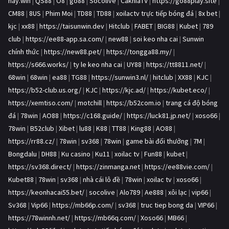
hay.win
|
QS88
|
O8
|
go88
|
Socolive
|
CakhiaTV
|
https://go88play.site
|
CM88
|
8US
|
Phim Moi
|
TD88
|
TD88
|
xoilactv trực tiếp bóng đá
|
8x bet
|
kjc
|
xx88
|
https://taisunwin.dev
|
Hitclub
|
FABET
|
BIG88
|
Kubet
|
789
club
|
https://ee88-app.sa.com/
|
new88
|
soi keo nha cai
|
Sunwin
chính thức
|
https://new88.pet/
|
https://tongga88.my/
|
https://s666.works/
|
ty le keo nha cai
|
UY88
|
https://tt8811.net/
|
68win
|
68win
|
ea88
|
TG88
|
https://sunwin3.nl/
|
hitclub
|
XX88
|
KJC
|
https://b52-club.us.org/
|
KJC
|
https://kjc.ad/
|
https://kubet.eco/
|
https://xemtiso.com/
|
motchill
|
https://b52com.io
|
trang cá độ bóng
đá
|
78win
|
AO88
|
https://c168.guide/
|
https://luck81.jp.net/
|
xoso66
|
78win
|
B52club
|
Xibet
|
lu88
|
K88
|
TT88
|
King88
|
AO88
|
https://rr88.cz/
|
78win
|
sv368
|
78win
|
game bài đổi thưởng
|
7M
|
Bongdalu
|
DH88
|
Ku casino
|
Ku11
|
xoilac tv
|
Fun88
|
kubet
|
https://sv368.direct/
|
https://zinmanga.net
|
https://ee88vie.com/
|
Kubet88
|
78win
|
sv368
|
nhà cái lô đề
|
78win
|
xoilac tv
|
xoso66
|
https://keonhacai55.bet/
|
socolive
|
Alo789
|
Ae888
|
xôi lạc
|
vip66
|
Sv368
|
Vip66
|
https://mb66p.com/
|
sv368
|
truc tiep bong da
|
VIP66
|
https://78winnh.net/
|
https://mb66q.com/
|
Xoso66
|
MB66
|