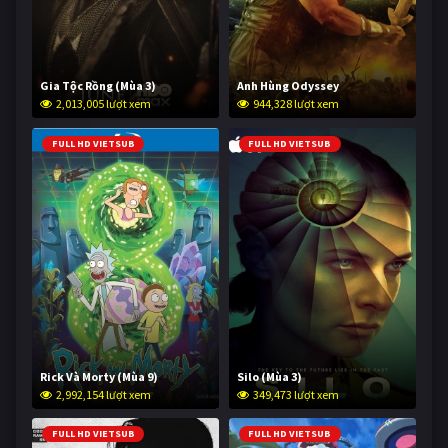
Gia Tộc Rồng (Mùa 3)
Anh Hùng Odyssey
2,013,005 lượt xem
944,328 lượt xem
FULL HD VIETSUB
FULL HD VIETSUB
Rick Và Morty (Mùa 9)
Silo (Mùa 3)
2,992,154 lượt xem
349,473 lượt xem
FULL HD VIETSUB
FULL HD VIETSUB