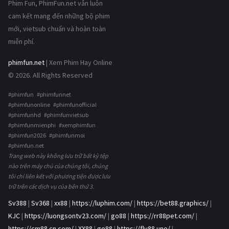
Phim Fun, PhimFun.net vẫn luôn
cam kết mang đến những bộ phim
mới, vietsub chuẩn và hoàn toàn
miễn phí.
phimfun.net
| Xem Phim Hay Online
© 2026. All Rights Reserved
#phimfun #phimfunnet
#phimfunonline #phimfunofficial
#phimfunhd #phimfunvietsub
#phimfunmienphi #xemphimfun
#phimfun2026 #phimfunmoi
#phimfun.net
Trang web này không lưu trữ bất kỳ tệp
nào trên máy chủ của chúng tôi, chúng
tôi chỉ liên kết với phương tiện được lưu
trữ trên các dịch vụ của bên thứ 3.
Sv388
|
Sv368
|
xx88
|
https://luphim.com/
|
https://bet88.graphics/
|
KJC
|
https://luongsontv23.com/
|
go88
|
https://rr88pet.com/
|
https://cm88.cn.com/
|
XX88
|
go88
|
https://fly88.uno/
|