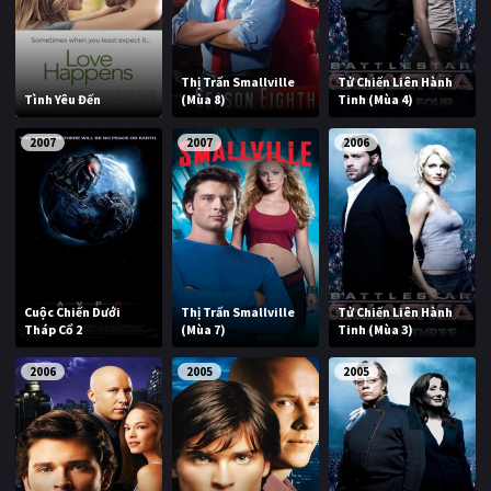
PHIM MỚI
PHIM BỘ
Thị Trấn Smallville
Tử Chiến Liên Hành
Tình Yêu Đến
(Mùa 8)
Tinh (Mùa 4)
PHIM LẺ
2007
2007
2006
PHIM CHIẾU RẠP
TUYỂN TẬP PHIM
BLOG
Cuộc Chiến Dưới
Thị Trấn Smallville
Tử Chiến Liên Hành
Tháp Cổ 2
(Mùa 7)
Tinh (Mùa 3)
2006
2005
2005