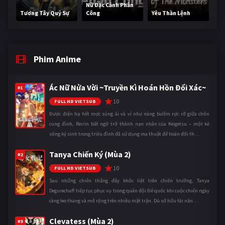
Nữ Đặc Cảnh Phản
Tương Tây Quỷ Sự
Công
Yêu Thần Lệnh
Phim Anime
Ác Nữ Nửa Vời ~Truyền Kì Hoán Hồn Đổi Xác~
#1
10
FULL HD VIETSUB
Được điện hạ hết mực sủng ái và ví như nàng bướm rực rỡ giữa chốn
cung đình, Reirin bất ngờ trở thành nạn nhân của Keigetsu – một kẻ
sống ký sinh trong triều đình đã sử dụng ma thuật để hoán đổi th ...
Tanya Chiến Ký (Mùa 2)
#2
10
FULL HD VIETSUB
Sau những chiến thắng đầy khốc liệt trên chiến trường, Tanya
Degurechaff tiếp tục phục vụ trong quân đội Đế quốc khi cuộc chiến ngày
càng leo thang và mở rộng trên nhiều mặt trận. Dù sở hữu tài năn ...
Clevatess (Mùa 2)
#3