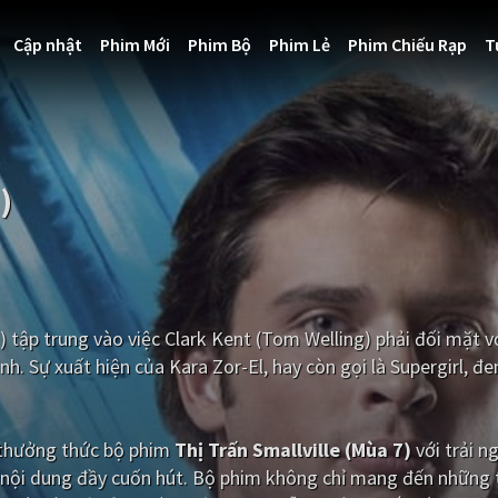
Cập nhật
Phim Mới
Phim Bộ
Phim Lẻ
Phim Chiếu Rạp
T
)
 7) tập trung vào việc Clark Kent (Tom Welling) phải đối mặt 
h. Sự xuất hiện của Kara Zor-El, hay còn gọi là Supergirl, đ
i thưởng thức bộ phim
Thị Trấn Smallville (Mùa 7)
với trải 
 nội dung đầy cuốn hút. Bộ phim không chỉ mang đến những t