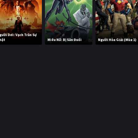
gười Dơi: Vạch Trần Sự
hật
Miêu Nữ: Bị Săn Đuổi
Người Hòa Giải (Mùa 1)