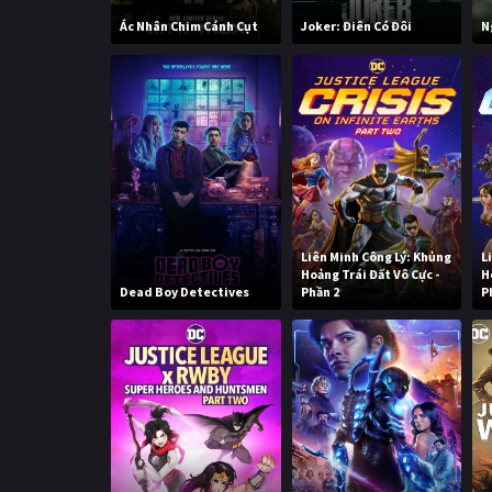
Ác Nhân Chim Cánh Cụt
Joker: Điên Có Đôi
N
Liên Minh Công Lý: Khủng
L
Hoảng Trái Đất Vô Cực -
H
Dead Boy Detectives
Phần 2
P