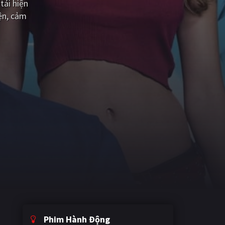
tái hiện
ện, cảm
Phim Hành Động