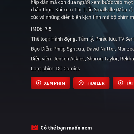
hấp dẫn mà còn đưa người xem bước vào một t
chân thực. Khi xem Thị Trấn Smallville (Mùa 7
xúc và những diễn biến kịch tính mà bộ phim m
IMDb:
7.5
Thể loại:
Hành động
Tâm lý
Phiêu lưu
TV Ser
Đạo Diễn:
Philip Sgriccia
David Nutter
Mairze
Diễn viên:
Jensen Ackles
Sharon Taylor
Rekha
Loạt phim:
DC Comics
XEM PHIM
TRAILER
TẢI
Có thể bạn muốn xem