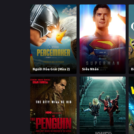
Người Hòa Giải (Mùa 2)
Siêu Nhân
Đ