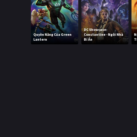
DC Showcase:
Quyền Năng Của Green
Constantine - Ngôi Nhà
N
Lantern
Bí Ẩn
T