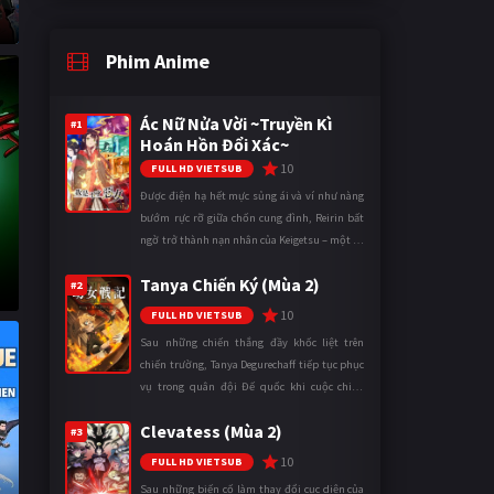
Phim Anime
Ác Nữ Nửa Vời ~Truyền Kì
#1
Hoán Hồn Đổi Xác~
10
FULL HD VIETSUB
Được điện hạ hết mực sủng ái và ví như nàng
bướm rực rỡ giữa chốn cung đình, Reirin bất
ngờ trở thành nạn nhân của Keigetsu – một kẻ
sống ký sinh trong triều đình đã sử dụng ma
Tanya Chiến Ký (Mùa 2)
thuật để hoán đổi th ...
#2
10
FULL HD VIETSUB
Sau những chiến thắng đầy khốc liệt trên
chiến trường, Tanya Degurechaff tiếp tục phục
vụ trong quân đội Đế quốc khi cuộc chiến
ngày càng leo thang và mở rộng trên nhiều
Clevatess (Mùa 2)
mặt trận. Dù sở hữu tài năn ...
#3
10
FULL HD VIETSUB
Sau những biến cố làm thay đổi cục diện của