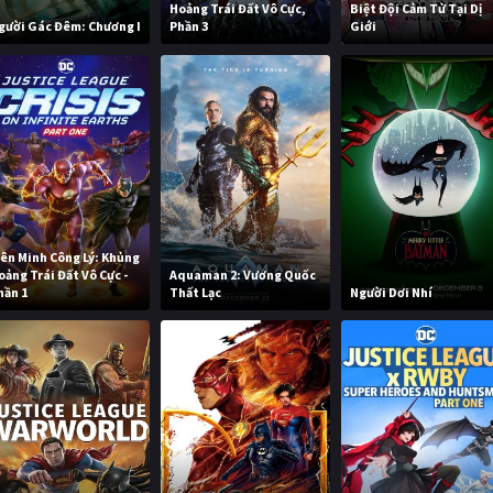
Hoảng Trái Đất Vô Cực,
Biệt Đội Cảm Tử Tại Dị
gười Gác Đêm: Chương I
Phần 3
Giới
iên Minh Công Lý: Khủng
oảng Trái Đất Vô Cực -
Aquaman 2: Vương Quốc
hần 1
Thất Lạc
Người Dơi Nhí