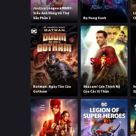
Justice League x RWBY:
Siêu Anh Hùng Và Thợ
L
Săn Phần 2
Bọ Hung Xanh
C
Batman: Ngày Tàn Của
Shazam! Cơn Thịnh Nộ
S
Gotham
Của Các Vị Thần
3