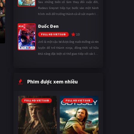
Sau những biến cố làm thay đổi cuộc đời,
Rudeus Greyrat tiếp tục bước vào một hành
trình mới để trưởng thành cả về sức mạnh lẫn
tinh thần. Khi đối mặt với những thử thách
Đuốc Đen
ngày càng khắc nghiệt, anh ...
#10
10
FULL HD VIETSUB
Jirô là một cậu bé được ông nuôi dưỡng và rèn
luyện để trở thành ninja, đồng thời sở hữu
khả năng đặc biệt có thể giao tiếp với các loài
động vật. Bị mọi người xa lánh vì sự khác biệt
của mình, cậu ...
Phim được xem nhiều
FULL HD VIETSUB
FULL HD VIETSUB