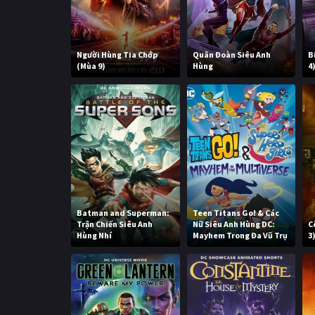
Người Hùng Tia Chớp
Quân Đoàn Siêu Anh
B
(Mùa 9)
Hùng
4
Batman and Superman:
Teen Titans Go! & Các
Trận Chiến Siêu Anh
Nữ Siêu Anh Hùng DC:
C
Hùng Nhí
Mayhem Trong Đa Vũ Trụ
3