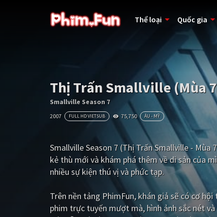
Thể loại
Quốc gia
Thị Trấn Smallville (Mùa 7
Smallville Season 7
2007
75,750
FULL HD VIETSUB
ÂU - MỸ
Smallville Season 7 (Thị Trấn Smallville - Mùa
kẻ thù mới và khám phá thêm về di sản của mìn
nhiều sự kiện thú vị và phức tạp.
Trên nền tảng
PhimFun
, khán giả sẽ có cơ hộ
phim trực tuyến mượt mà, hình ảnh sắc nét và