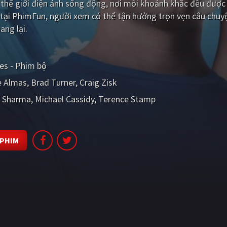
hế giới điện ảnh sống động, nơi mỗi khoảnh khắc đều được 
) tại PhimFun, người xem có thể tận hưởng trọn vẹn câu chuy
ang lại.
ies - Phim bộ
e Almas
Brad Turner
Craig Zisk
 Sharma
Michael Cassidy
Terence Stamp
 PHIM