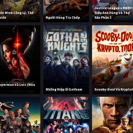
Justice League x RWBY
iên Minh Công Lý: Thế
Siêu Anh Hùng Và Thợ
hiến
Người Hùng Tia Chớp
Săn Phần 1
uperman Và Lois (Mùa
)
Những Hiệp Sĩ Gotham
Scooby-Doo! Và Krypto