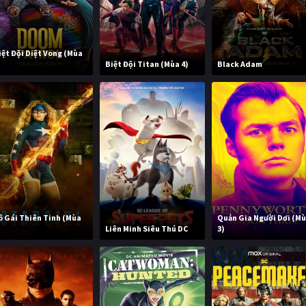
iệt Đội Diệt Vong (Mùa
)
Biệt Đội Titan (Mùa 4)
Black Adam
ô Gái Thiên Tinh (Mùa
Quản Gia Người Dơi (M
)
Liên Minh Siêu Thú DC
3)