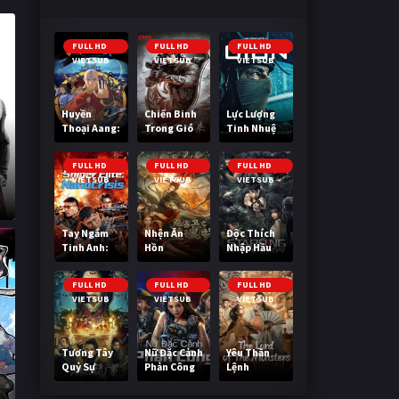
FULL HD
FULL HD
FULL HD
VIETSUB
VIETSUB
VIETSUB
Huyền
Chiến Binh
Lực Lượng
Thoại Aang:
Trong Gió
Tinh Nhuệ
Tiết Khí Sư
Cuối Cùng
FULL HD
FULL HD
FULL HD
VIETSUB
VIETSUB
VIETSUB
Tay Ngắm
Nhện Ăn
Độc Thích
Tinh Anh:
Hồn
Nhập Hầu
Nguy Cơ
Nano
FULL HD
FULL HD
FULL HD
VIETSUB
VIETSUB
VIETSUB
Tương Tây
Nữ Đặc Cảnh
Yêu Thần
Quỷ Sự
Phản Công
Lệnh