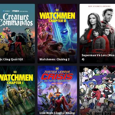
Superman Và Lois (Mùa
ặc Công Quái Vật
Watchmen: Chương 2
4)
Liên Minh Công Lý: Khủng