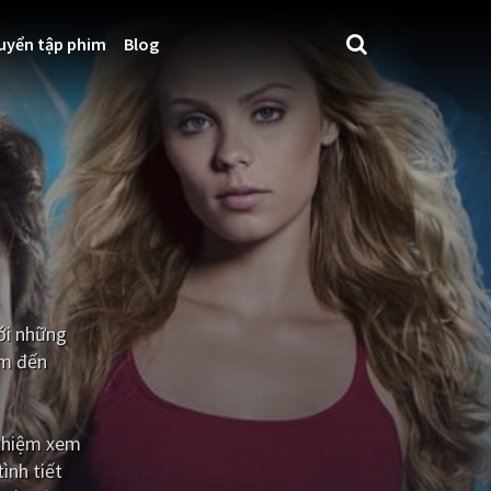
uyển tập phim
Blog
với những
em đến
nghiệm xem
ình tiết