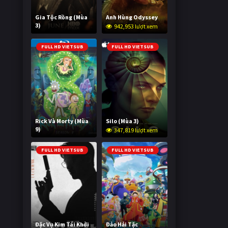
Gia Tộc Rồng (Mùa
Anh Hùng Odyssey
3)
942,953 lượt xem
2,011,533 lượt xem
FULL HD VIETSUB
FULL HD VIETSUB
Rick Và Morty (Mùa
Silo (Mùa 3)
9)
347,819 lượt xem
2,991,409 lượt xem
FULL HD VIETSUB
FULL HD VIETSUB
Đặc Vụ Kim Tái Khởi
Đảo Hải Tặc