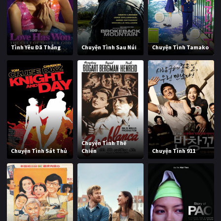
Tình Yêu Đã Thắng
Chuyện Tình Sau Núi
Chuyện Tình Tamako
Chuyện Tình Thế
Chuyện Tình Sát Thủ
Chiến
Chuyện Tình 911