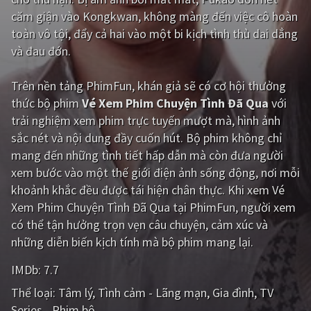
căm giận vào Kongkwan, không màng đến việc cô hoàn
Giật gân
Gia đình
toàn vô tội, đẩy cả hai vào một bi kịch tình thù dai dẳng
và đau đớn.
Bí ẩn
Lịch sử
Viễn Tây
Tiểu sử
Trên nền tảng
PhimFun
, khán giả sẽ có cơ hội thưởng
thức bộ phim
Vé Xem Phim Chuyện Tình Đã Qua
với
GameShow
DramaTV
trải nghiệm xem phim trực tuyến mượt mà, hình ảnh
sắc nét và nội dung đầy cuốn hút. Bộ phim không chỉ
QUỐC GIA
mang đến những tình tiết hấp dẫn mà còn đưa người
xem bước vào một thế giới điện ảnh sống động, nơi mỗi
Âu - Mỹ
Trung Quốc - Hồng Kông
khoảnh khắc đều được tái hiện chân thực. Khi xem Vé
Hàn Quốc
Nhật Bản
Xem Phim Chuyện Tình Đã Qua tại PhimFun, người xem
có thể tận hưởng trọn vẹn câu chuyện, cảm xúc và
Ấn Độ
Việt Nam
những diễn biến kịch tính mà bộ phim mang lại.
Tổng hợp
IMDb:
7.7
Thể loại:
Tâm lý
Tình cảm - Lãng mạn
Gia đình
TV
CẬP NHẬT
Series - Phim bộ