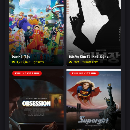
Đảo Hải Tặc
Đặc Vụ Kim Tái Khởi Động
4,229,828 lượt xem
609,074 lượt xem
FULL HD VIETSUB
FULL HD VIETSUB