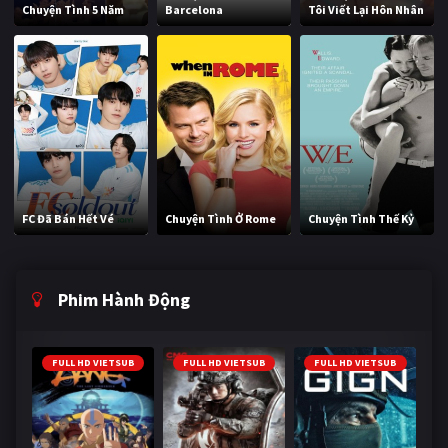
Chuyện Tình 5 Năm
Barcelona
Tôi Viết Lại Hôn Nhân
FC Đã Bán Hết Vé
Chuyện Tình Ở Rome
Chuyện Tình Thế Kỷ
Phim Hành Động
FULL HD VIETSUB
FULL HD VIETSUB
FULL HD VIETSUB