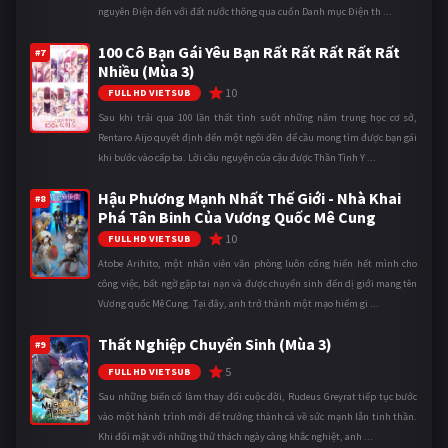
nguyên Điện đến với đất nước thông qua cuốn Danh mục Điện th ...
100 Cô Bạn Gái Yêu Bạn Rất Rất Rất Rất Rất
#7
Nhiều (Mùa 3)
10
FULL HD VIETSUB
Sau khi trải qua 100 lần thất tình suốt những năm trung học cơ sở,
Rentaro Aijo quyết định đến một ngôi đền để cầu mong tìm được bạn gái
khi bước vào cấp ba. Lời cầu nguyện của cậu được Thần Tình Y ...
Hậu Phương Mạnh Nhất Thế Giới - Nhà Khai
#8
Phá Tân Binh Của Vương Quốc Mê Cung
10
FULL HD VIETSUB
Atobe Arihito, một nhân viên văn phòng luôn cống hiến hết mình cho
công việc, bất ngờ gặp tai nạn và được chuyển sinh đến dị giới mang tên
Vương quốc Mê Cung. Tại đây, anh trở thành một mạo hiểm gi ...
Thất Nghiệp Chuyển Sinh (Mùa 3)
#9
5
FULL HD VIETSUB
Sau những biến cố làm thay đổi cuộc đời, Rudeus Greyrat tiếp tục bước
vào một hành trình mới để trưởng thành cả về sức mạnh lẫn tinh thần.
Khi đối mặt với những thử thách ngày càng khắc nghiệt, anh ...