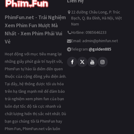
Liên Hệ
22 đường Châu Long, P. Trúc
PhimFun.net - Trải Nghiệm
Bạch, Q. Ba Đình, Hà Nội, Việt
Nam
Xem Phim Fun Mượt Mà
Hotline: 0985646233
Nhất - Xem Phim Phải Vui
Vẻ
Email:
admin@phimfun.net
Telegram:
@golden885
Hoạt động với mục tiêu mang lại
những giây phút giải trí tuyệt vời,
PhimFun tự hào là điểm đến quen
thuộc của cộng đồng yêu điện ảnh.
Tại đây, hệ thống được tối ưu hóa
trên hạ tầng mạnh mẽ để đảm bảo
trải nghiệm xem phim fun của bạn
luôn đạt tốc độ tải cực nhanh và
chất lượng hiển thị sắc nét nhất. Dù
bạn gọi chúng tôi là PhimFun hay
Phim Fun, PhimFun.net vẫn luôn